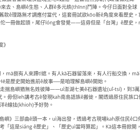
海洋ê來去、島嶼ê生態、人群ê多元紩(thīnn)鬥陣。今仔日面對全球
，舊款ê理路無才調應付當代，這套冊試欲kōo新ê角度來看歷史，
佗一冊做起頭，尾仔lóng會發覺——這毋但是「台灣」ê歷史，
度》
mā捌有人來蹛tī遮。有人kā石器留落來，有人行船交換，mā
落來。Hē是歷史開始進前ê故事──是咱理解島嶼ê開始。
走揣島嶼猶無名姓彼陣——uì澎湖七美ê石器遺址(uî-tsí)，到3
。毋但leh講考古ê發現kah南島語族ê搬徙，閣透過原住民族口
ê線抾(khioh)予好勢。
島嶼》三部曲ê頭一本，uì海出發，透過考古現場kah原住民ê口
考「這是siáng ê歷史」、「歷史uì當時算起」。Kā這本冊掀開
。