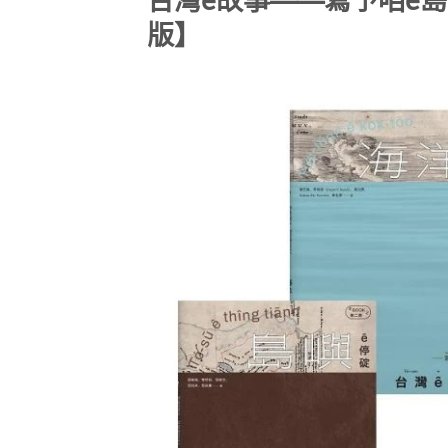
台灣ê故事——寫予咱ê
版】