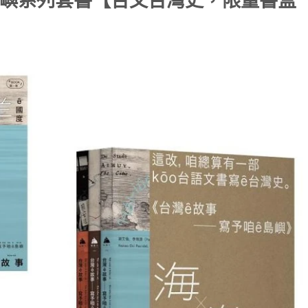
島嶼系列套書【台文台灣史，限量書盒