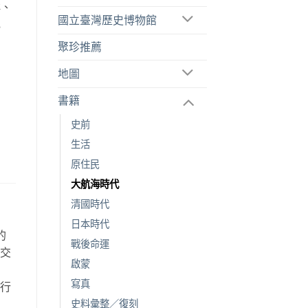
群、
國立臺灣歷史博物館
記
聚珍推薦
地圖
書籍
史前
生活
原住民
大航海時代
清國時代
日本時代
的
戰後命運
空交
啟蒙
故
寫真
旅行
。
史料彙整／復刻