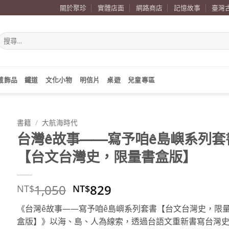
關於聚珍
實體店面
網路商店
記憶故事
臺灣
搜
尋
關
鍵
字:
戴飾品
鐵道
文化小物
明信片
桌遊
兒童專區
書籍
/
大航海時代
台灣ê故事——寫予咱ê島嶼系列套
【台文台灣史，限量書盒版】
原
目
1,050
829
NT$
NT$
始
前
《台灣ê故事——寫予咱ê島嶼系列套書【台文台灣史，限
價
價
盒版】》以海、島、人為線索，透過台語文重新書寫台灣
格：
格：