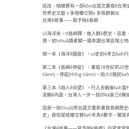
這改，咱總算有一部kōo台語文書寫ê台灣
世界史文脈 x 多物種交陪x 多族群做伙
台灣ê故事——寫予咱ê島嶼
Uì海洋來，tī島嶼蹛，做人群ê歷史。這
頭，欲tshuā讀者閣一擺來讀台灣這塊土地
頭一本《海洋ê國度》，uì史前ê考古kah
第二本《島嶼ê停碇》，書寫18世紀到20世紀
tiànn)、停碇(thîng-tiànn)，咱人
第三本《咱人ê向望》，行入去戰後kah當代。Uì戒
滾顫ê內面，台灣人一步一跤印kā家己ê聲揣
這是一逝(tsuā)用台語文重新書寫島嶼
史」毋但是政權交替kah年表ê數字，閣是有
《台灣ê故事——寫予咱ê島嶼》向望會當