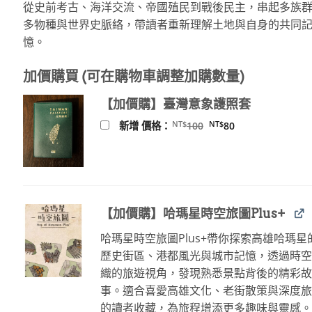
從史前考古、海洋交流、帝國殖民到戰後民主，串起多族
NT$1,050。
NT$829。
多物種與世界史脈絡，帶讀者重新理解土地與自身的共同
憶。
加價購買 (可在購物車調整加購數量)
【加價購】臺灣意象護照套
原
目
NT$
NT$
新增 價格：
100
80
始
前
價
價
格：
格：
NT$100。
NT$80。
【加價購】哈瑪星時空旅圖Plus+
哈瑪星時空旅圖Plus+帶你探索高雄哈瑪星
歷史街區、港都風光與城市記憶，透過時
織的旅遊視角，發現熟悉景點背後的精彩
事。適合喜愛高雄文化、老街散策與深度
的讀者收藏，為旅程增添更多趣味與靈感