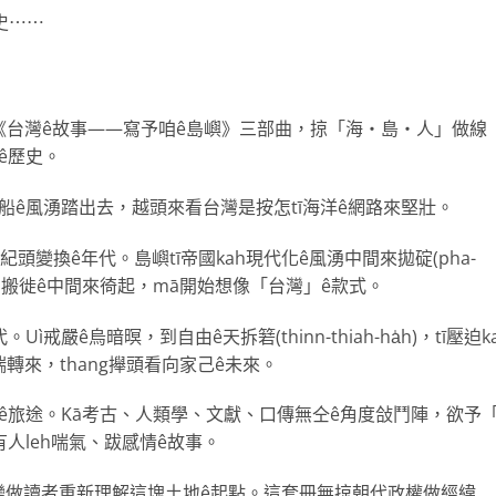
史⋯⋯
套《台灣ê故事——寫予咱ê島嶼》三部曲，掠「海・島・人」做線
ê歷史。
行船ê風湧踏出去，越頭來看台灣是按怎tī海洋ê網路來堅壯。
頭變換ê年代。島嶼tī帝國kah現代化ê風湧中間來拋碇(pha-
tī殖民kah搬徙ê中間來徛起，mā開始想像「台灣」ê款式。
嚴ê烏暗暝，到自由ê天拆箬(thinn-thiah-ha̍h)，tī壓迫k
轉來，thang攑頭看向家己ê未來。
歷史ê旅途。Kā考古、人類學、文獻、口傳無仝ê角度敆鬥陣，欲予
人leh喘氣、跋感情ê故事。
變做讀者重新理解這塊土地ê起點。這套冊無掠朝代政權做經緯