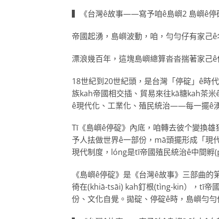
▍《台灣ê故事——寫予咱ê島嶼2 島嶼ê停
帝國起湧，島嶼波動，咱，勻勻仔有家己ê
漂浪幾百年，這塊島嶼總算沓沓揣著家己ê
18世紀到20世紀頭，是台灣「停碇」ê時
族kah帝國相交插、貿易來往kā糖kah茶米
ê現代化、工業化、殖民統治——每一擺ê湧陵(ín
Tī《島嶼ê停碇》內底，咱轉去彼个變換雄
予人抾做世界ê一部份，mā頭擺形成「現
現代制度，lóng是tī帝國殖民統治ê中間孵(
《島嶼ê停碇》是《台灣ê故事》三部曲的第二本
徛在(khiā-tsāi) kah釘根(tìng-kin）
份、文化自覺。拋碇、停碇ê時，島嶼勻勻