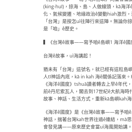
(king-huī)，掠海、島、人做線頭，kā
化、氣候變遷、地緣政治ê變動hiah激烈
「台灣」是按怎uì往陣行來這陣。無論你掠
是「咱」ê歷史。
▍《台灣ê故事——寫予咱ê島嶼1 海洋ê國
台灣ê故事，uì海講起！
猶未有「台灣」這號名，就已經有這粒島嶼，
人tī神話內底，kā in kah 海ê關係記
《海洋ê國度》tshuā讀者轉去上早ê年代，
前ê丹尼索瓦人，閣去到17世紀ê大航海時代
故事、神話、生活方式，重新kā島嶼kah海洋
《海洋ê國度》是《台灣ê故事——寫予咱ê
神話，揣著台灣kah世界往過ê連結，mā思
會發見講——原來歷史會當uì海風開始講