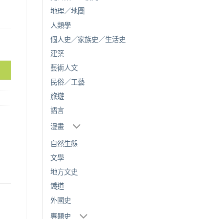
地理／地圖
人類學
個人史／家族史／生活史
數量
建築
藝術人文
民俗／工藝
旅遊
語言
漫畫
自然生態
文學
地方文史
鐵道
外國史
專題史