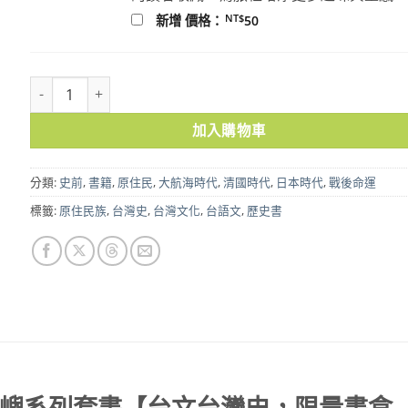
NT$
新增 價格：
50
台灣ê故事——寫予咱ê島嶼系列套書【台文台灣史，限量書盒版】 
加入購物車
分類:
史前
,
書籍
,
原住民
,
大航海時代
,
清國時代
,
日本時代
,
戰後命運
標籤:
原住民族
,
台灣史
,
台灣文化
,
台語文
,
歷史書