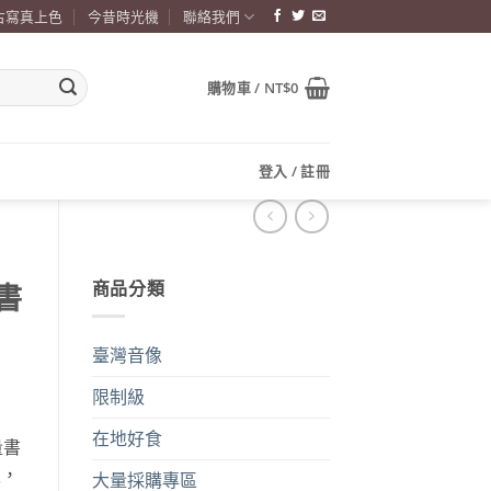
古寫真上色
今昔時光機
聯絡我們
購物車 /
NT$
0
登入 / 註冊
商品分類
書
臺灣音像
限制級
在地好食
量書
史，
大量採購專區