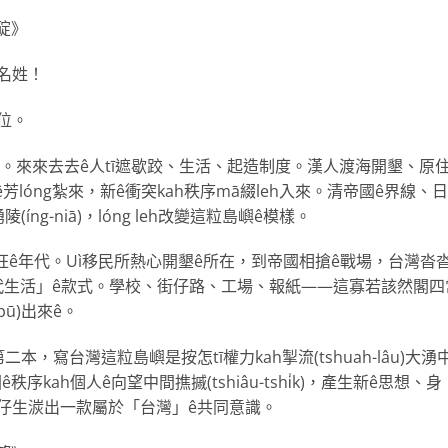
碇》
名姓！
位。
代。來來去去ê人tī遮歇跤、生活、起造制度。漢人渡海開墾、原
ê芳lóng紮來，新ê衝突kah秩序mā綴leh入來。清帝國ê界線、
g-niā)，lóng leh改變這粒島嶼ê模樣。
狂ê年代。Uì移民所熱心開墾ê所在，到帝國相搶ê戰場，台灣沓
代生活」ê款式。學校、街仔路、工場、報紙——這寡若該然閣四
pū)出來ê。
，寫台灣這粒島嶼是按怎tī權力kah掣流(tshuah-lâu)大湧
，tī帝國ê秩序kah個人ê向望中間撨摵(tshiâu-tshi̍k)，產生新ê思想、身
仔生湠出一款屬於「台灣」ê共同意識。