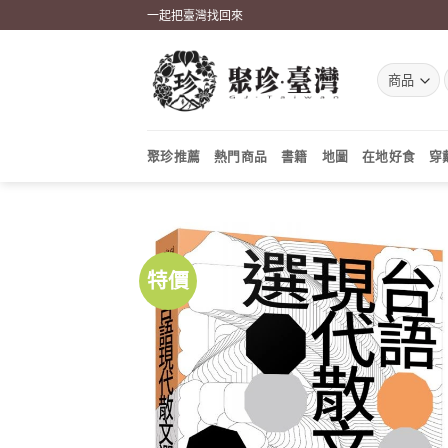
Skip
一起把臺灣找回來
to
content
聚珍推薦
熱門商品
書籍
地圖
在地好食
穿
特價
加到
關注
商品