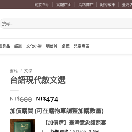
關於聚珍
實體店面
網路商店
記憶故事
臺灣
搜
尋
關
鍵
字:
戴飾品
鐵道
文化小物
明信片
桌遊
兒童專區
書籍
/
文學
台語現代散文選
原
目
600
474
NT$
NT$
始
前
加價購買 (可在購物車調整加購數量)
價
價
格：
格：
【加價購】臺灣意象護照套
NT$600。
NT$474。
原
目
NT$
NT$
新增 價格：
100
80