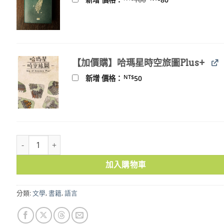
始
前
價
價
格：
格：
NT$100。
NT$80。
【加價購】哈瑪星時空旅圖Plus+
NT$
新增 價格：
50
台語現代散文選 數量
加入購物車
分類:
文學
,
書籍
,
語言