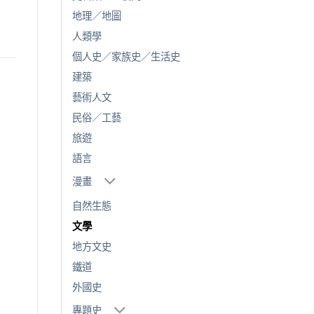
地理／地圖
人類學
個人史／家族史／生活史
建築
藝術人文
民俗／工藝
旅遊
語言
漫畫
自然生態
文學
地方文史
鐵道
外國史
專題史