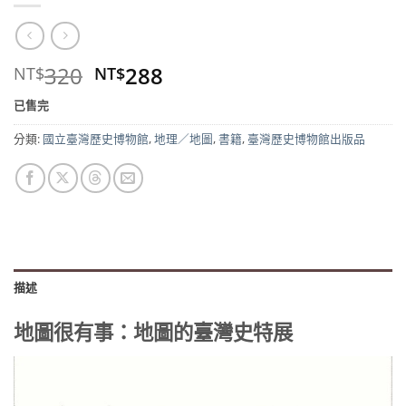
原
目
320
288
NT$
NT$
始
前
已售完
價
價
格：
格：
分類:
國立臺灣歷史博物館
,
地理／地圖
,
書籍
,
臺灣歷史博物館出版品
NT$320。
NT$288。
描述
地圖很有事：地圖的臺灣史特展