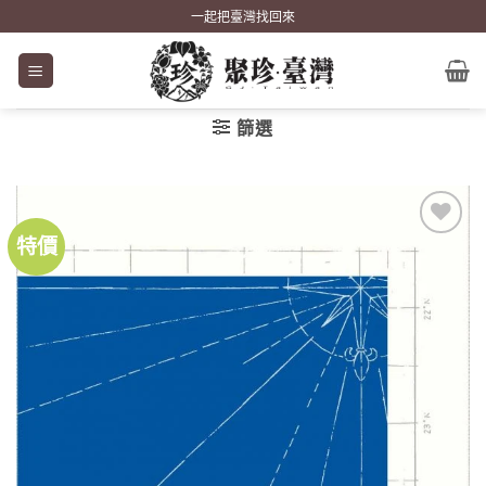
Skip
一起把臺灣找回來
to
content
篩選
特價
加到
關注
商品