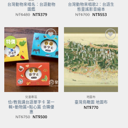
台灣動物來唱名：台語動物
台灣動物來唱歌2：台語生
圖鑑
態童謠影音繪本
原
目
原
目
NT$
480
NT$
379
NT$
700
NT$
553
始
前
始
前
價
價
價
價
格：
格：
格：
格：
NT$480。
NT$379。
NT$700。
NT$553。
特價
加到
加到
關注
關注
商品
商品
兒童專區
地圖布
佮/教我講台語單字卡 第一
臺灣鳥瞰圖 地圖布
輯+動物篇+點心篇 合購優
NT$
770
惠
原
目
NT$
750
NT$
500
始
前
價
價
格：
格：