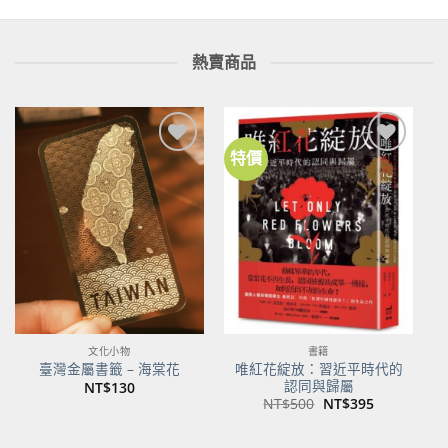
熱賣商品
特價
加到
加到
關注
關注
商品
商品
文化小物
書籍
唯紅花綻放：習近平時代的
臺灣金屬書籤 – 海棠花
認同與歸屬
NT$
130
原
目
NT$
500
NT$
395
始
前
價
價
格：
格：