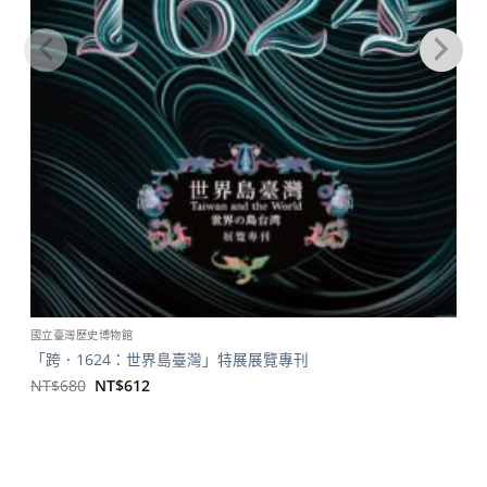
國立臺灣歷史博物館
「跨．1624：世界島臺灣」特展展覽專刊
原
目
NT$
680
NT$
612
始
前
價
價
格：
格：
NT$680。
NT$612。