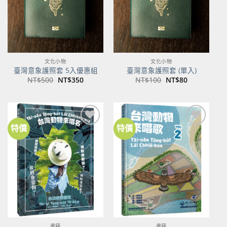
文化小物
文化小物
臺灣意象護照套 5入優惠組
臺灣意象護照套 (單入)
原
目
原
目
NT$
500
NT$
350
NT$
100
NT$
80
始
前
始
前
價
價
價
價
格：
格：
格：
格：
NT$500。
NT$350。
NT$100。
NT$80。
特價
特價
加到
加到
關注
關注
商品
商品
書籍
書籍