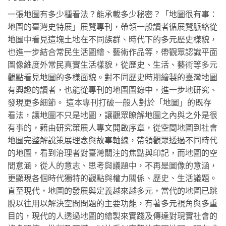
一張地圖有多少種看法？能承載多少秘密？「地圖很有事：
地圖的臺灣史特展」展覽專刊，帶領一般讀者循展覽脈絡從
地圖中看見這塊土地在不同族群、時代下的多元歷史樣貌，
也進一步結合常民生活圖繪、藝術作品等，帶觀眾認識平面
圖像維度外常民真實生活樣貌，從歷史、生活、藝術等多元
觀點看見地圖的多樣面貌。對不同歷史時期繪製的臺灣地圖
有興趣的讀者，也能從專刊的地圖圖錄中，進一步地研究、
發現更多細節。 這本專刊打破一般人對於「地圖」的既存
看法，讓地圖不只是地圖，讓觀眾瞭解地圖之內與之外是很
有事的，藉由研究策展人專文開啟序章，從空間地圖到社會
地圖完整解說策展理念與故事軸線，帶領觀眾透過不同時代
的地圖，看到治理者對臺灣關注的焦點與印記，而地圖的空
間意涵，從人的意志、思考與議題中，不再是圖像的意涵，
更顯現各個時代獨特的觀點與權力關係、歷史、生活議題。
直至現代，地圖的發展與定義越來越多元，當代的地圖已跳
脫以往用以解決空間問題的主要功能，有著多元視角與多重
目的，現代的人透過地圖的繪製來實踐及傳達對現實社會的