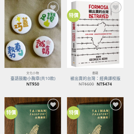
NT$500。
NT$395。
特價
加到
加到
關注
關注
商品
商品
文化小物
書籍
臺語鼓勵小胸章(共10款)
被出賣的台灣：經典譯校版
原
目
NT$
50
NT$
600
NT$
474
始
前
價
價
格：
格：
NT$600。
NT$474。
特價
特價
加到
加到
關注
關注
商品
商品