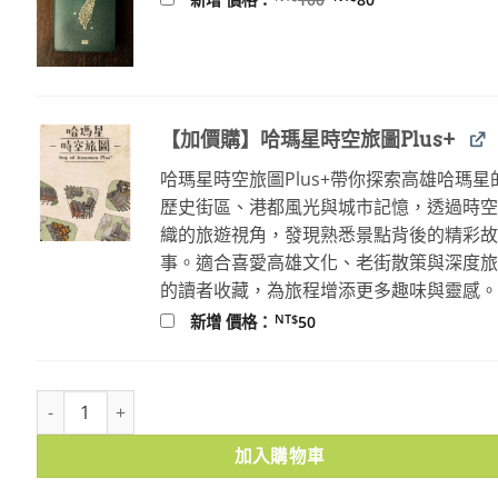
始
前
價
價
格：
格：
NT$100。
NT$80。
【加價購】哈瑪星時空旅圖Plus+
哈瑪星時空旅圖Plus+帶你探索高雄哈瑪星
歷史街區、港都風光與城市記憶，透過時
織的旅遊視角，發現熟悉景點背後的精彩
事。適合喜愛高雄文化、老街散策與深度
的讀者收藏，為旅程增添更多趣味與靈感
NT$
新增 價格：
50
地圖明信片7-世界新地圖 數量
加入購物車