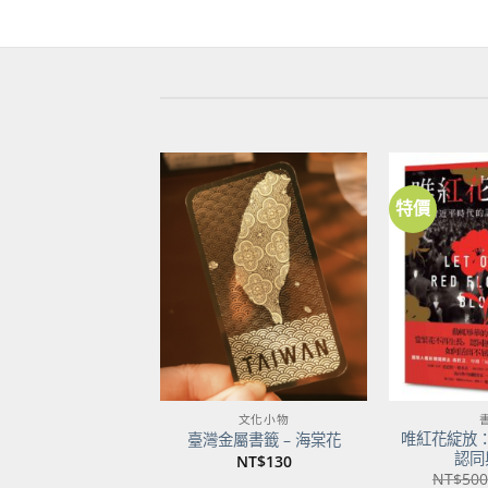
特價
加到
關注
商品
文化小物
唯紅花綻放
臺灣金屬書籤 – 海棠花
認同
NT$
130
NT$
500