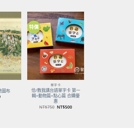
價
價
價
：
格：
格：
格：
$600。
NT$474。
NT$500。
NT$350。
特價
加到
加到
關注
關注
商品
商品
單字卡
佮/教我講台語單字卡 第一
地圖布
輯+動物篇+點心篇 合購優
0
惠
原
目
NT$
750
NT$
500
始
前
價
價
格：
格：
NT$750。
NT$500。