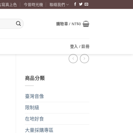
古寫真上色
今昔時光機
聯絡我們
購物車 /
NT$
0
登入 / 註冊
商品分類
臺灣音像
限制級
在地好食
大量採購專區