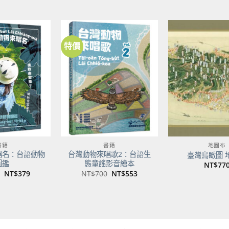
價
始
前
格
價
價
NT
格：
格：
NT$500。
NT$395。
特價
加到
加到
關注
關注
商品
商品
書籍
書籍
地圖布
唱名：台語動物
台灣動物來唱歌2：台語生
臺灣鳥瞰圖 
圖鑑
態童謠影音繪本
NT$
77
原
目
原
目
NT$
379
NT$
700
NT$
553
始
前
始
前
價
價
價
價
格：
格：
格：
格：
NT$480。
NT$379。
NT$700。
NT$553。