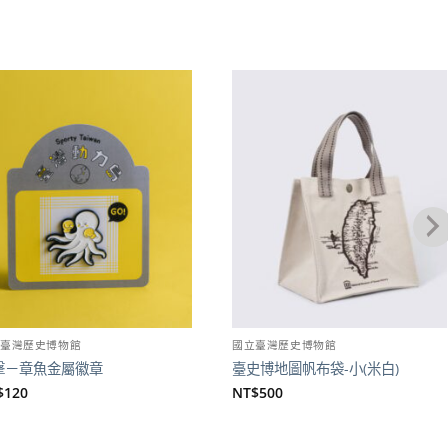
加到
加到
關注
關注
商品
商品
立臺灣歷史博物館
國立臺灣歷史博物館
擊－章魚金屬徽章
臺史博地圖帆布袋-小(米白)
$
120
NT$
500