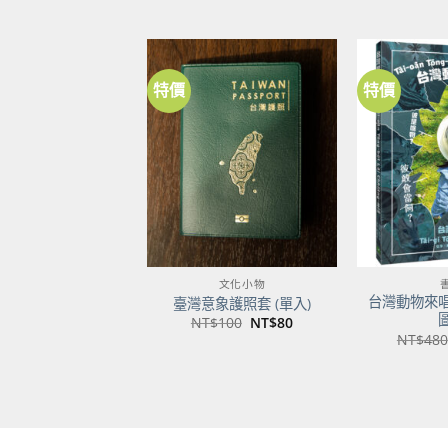
特價
特價
加到
關注
商品
文化小物
台灣動物來
臺灣意象護照套 (單入)
原
目
NT$
100
NT$
80
始
前
NT$
480
價
價
格：
格：
NT$100。
NT$80。