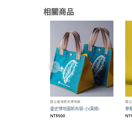
相關商品
加到
關注
商品
國立臺灣歷史博物館
國
臺史博地圖帆布袋-小(黃綠)
拳
NT$
500
NT