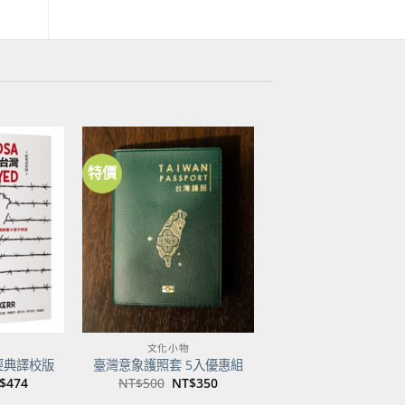
特價
加到
加到
關注
關注
商品
商品
文化小物
經典譯校版
臺灣意象護照套 5入優惠組
目
原
目
$
474
NT$
500
NT$
350
前
始
前