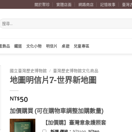
關於聚珍
實體店面
網路商店
記憶故事
臺灣
搜
尋
關
鍵
字:
戴飾品
鐵道
文化小物
明信片
桌遊
兒童專區
國立臺灣歷史博物館
/
臺灣歷史博物館文化商品
地圖明信片7-世界新地圖
50
NT$
加價購買 (可在購物車調整加購數量)
【加價購】臺灣意象護照套
原
目
NT$
NT$
新增 價格：
100
80