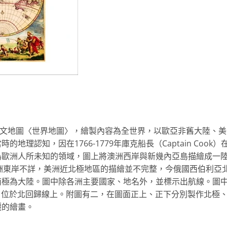
繪製的拉丁文地圖〈世界地圖〉，繪製內容為全世界，以歐亞非舊大陸、
理認知，因在1766-1779年庫克船長（Captain Cook）
為歐洲人所未知的領域，圖上將澳洲西岸與新幾內亞島描繪成一
a），澳洲東岸不詳，美洲近北極地區的描繪並不完整，今俄國西伯利亞
南極為大陸。圖中除各洲主要國家、地名外，並標示出航線。圖
I.），位於北回歸線上。附圖有二，在圖面正上、正下分別製作北極
麗的繪畫。