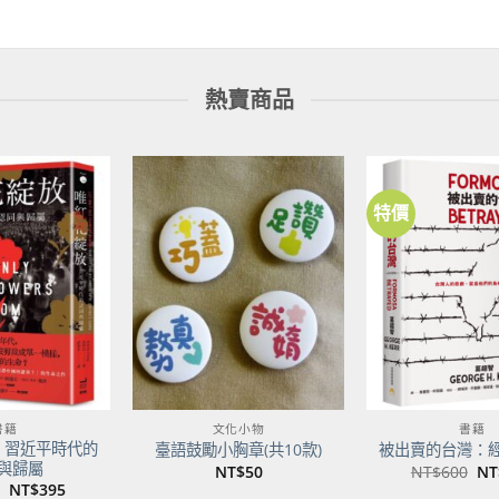
熱賣商品
特價
加到
加到
關注
關注
商品
商品
書籍
文化小物
書籍
：習近平時代的
臺語鼓勵小胸章(共10款)
被出賣的台灣：
與歸屬
原
NT$
50
NT$
600
NT
始
原
目
NT$
395