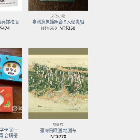
文化小物
經典譯校版
臺灣意象護照套 5入優惠組
目
原
目
$
474
NT$
500
NT$
350
前
始
前
價
價
價
：
格：
格：
格：
$600。
NT$474。
NT$500。
NT$350。
加到
加到
關注
關注
商品
商品
地圖布
字卡 第一
臺灣鳥瞰圖 地圖布
篇 合購優
NT$
770