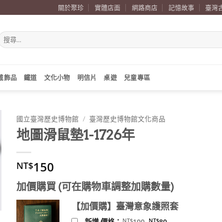
關於聚珍
實體店面
網路商店
記憶故事
臺灣
搜
尋
關
鍵
字:
戴飾品
鐵道
文化小物
明信片
桌遊
兒童專區
國立臺灣歷史博物館
/
臺灣歷史博物館文化商品
地圖滑鼠墊1-1726年
150
NT$
加價購買 (可在購物車調整加購數量)
【加價購】臺灣意象護照套
原
目
NT$
NT$
新增 價格：
100
80