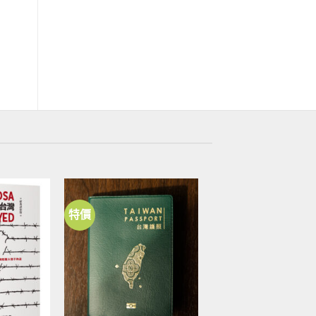
國立臺灣歷史博物館
國立臺灣歷史博物館
臺灣動力島－跳繩組
田徑－草鴞金屬徽章
NT$
625
NT$
120
特價
加到
加到
關注
關注
商品
商品