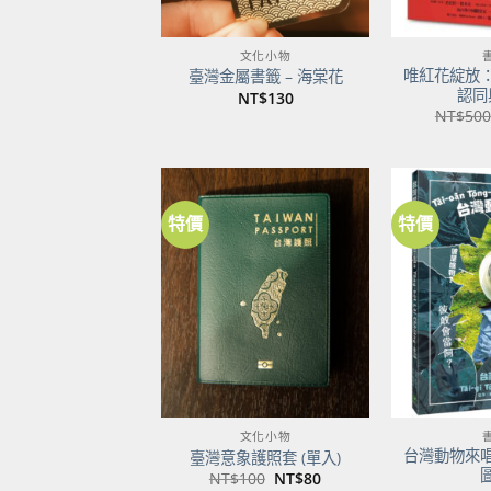
文化小物
唯紅花綻放
臺灣金屬書籤 – 海棠花
認同
NT$
130
NT$
500
特價
特價
加到
關注
商品
文化小物
台灣動物來
臺灣意象護照套 (單入)
原
目
NT$
100
NT$
80