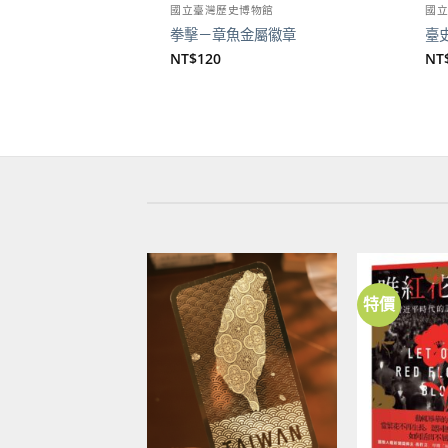
國立臺灣歷史博物館
國
拳擊－章魚金屬徽章
臺
NT$
120
NT
特價
加到
關注
商品