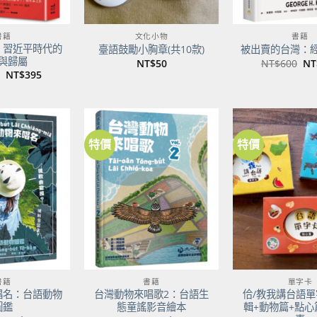
書籍
文化小物
書籍
：習近平時代的
臺語鼓勵小胸章(共10款)
被出賣的台灣：
與歸屬
原
NT$
50
NT$
600
NT
始
原
目
NT$
395
價
始
前
格
價
價
NT
格：
格：
NT$500。
NT$395。
特價
特價
加到
加到
關注
關注
商品
商品
書籍
書籍
單字卡
唱名：台語動物
台灣動物來唱歌2：台語生
佮/教我講台語單
圖鑑
態童謠影音繪本
輯+動物篇+點心