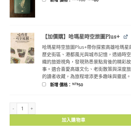
始
前
價
價
格：
格：
NT$100。
NT$80。
【加價購】哈瑪星時空旅圖Plus+
哈瑪星時空旅圖Plus+帶你探索高雄哈瑪星
歷史街區、港都風光與城市記憶，透過時
織的旅遊視角，發現熟悉景點背後的精彩
事。適合喜愛高雄文化、老街散策與深度
的讀者收藏，為旅程增添更多趣味與靈感
NT$
新增 價格：
50
地圖滑鼠墊1-1726年 數量
加入購物車