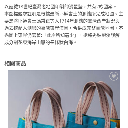
以館藏18世紀臺灣老地圖印製的滑鼠墊，共有2款圖案。
本圖標題處註明是根據最新耶穌會士的測繪所完成地圖。主
要是將耶穌會士馮秉正等人1714年測繪的臺灣西岸狀況與
過去荷蘭人測繪的臺灣東岸海圖，合併成完整臺灣地圖。不
過圖上東岸仍寫著:「此岸所知甚少」，還將秀姑巒溪誤解
成分割花東海岸山脈的長條狀內海。
相關商品
加到
關注
商品