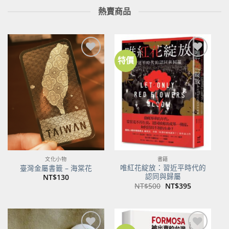
熱賣商品
特價
加到
加到
關注
關注
商品
商品
文化小物
書籍
唯紅花綻放：習近平時代的
臺灣金屬書籤 – 海棠花
認同與歸屬
NT$
130
原
目
NT$
500
NT$
395
始
前
價
價
格：
格：
NT$500。
NT$395。