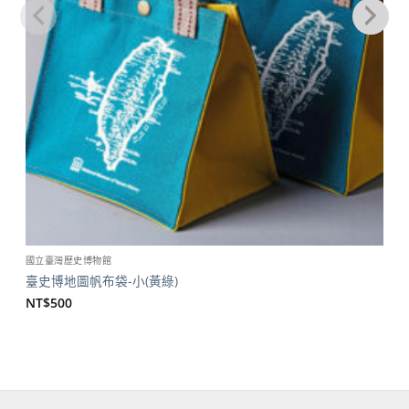
國立臺灣歷史博物館
臺史博地圖帆布袋-小(黃綠)
NT$
500