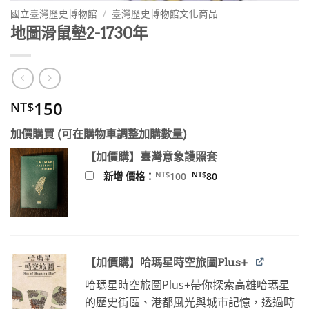
國立臺灣歷史博物館
/
臺灣歷史博物館文化商品
地圖滑鼠墊2-1730年
150
NT$
加價購買 (可在購物車調整加購數量)
【加價購】臺灣意象護照套
原
目
NT$
NT$
新增 價格：
100
80
始
前
價
價
格：
格：
NT$100。
NT$80。
【加價購】哈瑪星時空旅圖Plus+
哈瑪星時空旅圖Plus+帶你探索高雄哈瑪星
的歷史街區、港都風光與城市記憶，透過時