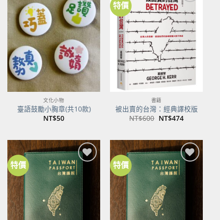
特價
加到
加到
關注
關注
商品
商品
文化小物
書籍
臺語鼓勵小胸章(共10款)
被出賣的台灣：經典譯校版
原
目
NT$
50
NT$
600
NT$
474
始
前
價
價
格：
格：
NT$600。
NT$474。
特價
特價
加到
加到
關注
關注
商品
商品