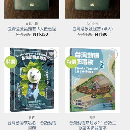
文化小物
文化小物
臺灣意象護照套 5入優惠組
臺灣意象護照套 (單入)
原
目
原
目
NT$
500
NT$
350
NT$
100
NT$
80
始
前
始
前
價
價
價
價
格：
格：
格：
格：
NT$500。
NT$350。
NT$100。
NT$80。
特價
特價
加到
加到
關注
關注
商品
商品
書籍
書籍
台灣動物來唱名：台語動物
台灣動物來唱歌2：台語生
圖鑑
態童謠影音繪本