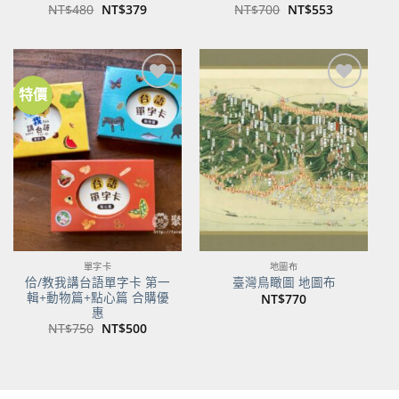
原
目
原
目
NT$
480
NT$
379
NT$
700
NT$
553
始
前
始
前
價
價
價
價
格：
格：
格：
格：
NT$480。
NT$379。
NT$700。
NT$553。
特價
加到
加到
關注
關注
商品
商品
單字卡
地圖布
佮/教我講台語單字卡 第一
臺灣鳥瞰圖 地圖布
輯+動物篇+點心篇 合購優
NT$
770
惠
原
目
NT$
750
NT$
500
始
前
價
價
格：
格：
NT$750。
NT$500。