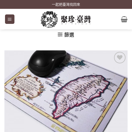
Skip
一起把臺灣找回來
to
content
篩選
加到
關注
商品