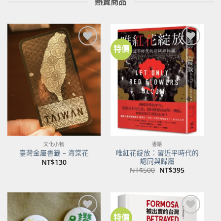
熱賣商品
特價
加到
加到
關注
關注
商品
商品
文化小物
書籍
唯紅花綻放：習近平時代的
臺灣金屬書籤 – 海棠花
認同與歸屬
NT$
130
原
目
NT$
500
NT$
395
始
前
價
價
格：
格：
NT$500。
NT$395。
特價