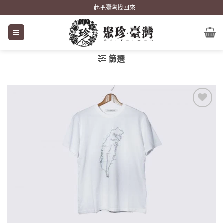
Skip
一起把臺灣找回來
to
content
篩選
加到
關注
商品