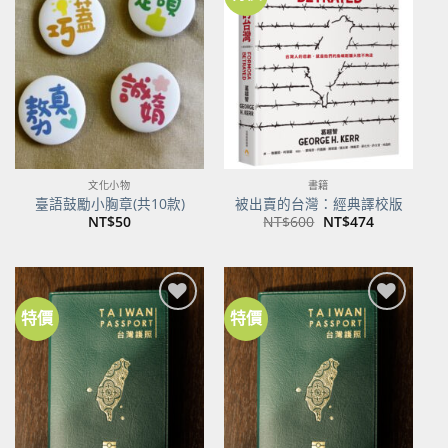
加到
加到
關注
關注
商品
商品
文化小物
書籍
臺語鼓勵小胸章(共10款)
被出賣的台灣：經典譯校版
原
目
NT$
50
NT$
600
NT$
474
始
前
價
價
格：
格：
NT$600。
NT$474。
特價
特價
加到
加到
關注
關注
商品
商品