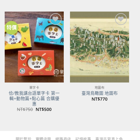
始
前
始
前
價
價
價
價
格：
格：
格：
格：
NT$480。
NT$379。
NT$700。
NT$553。
特價
加到
加到
關注
關注
商品
商品
單字卡
地圖布
佮/教我講台語單字卡 第一
臺灣鳥瞰圖 地圖布
輯+動物篇+點心篇 合購優
NT$
770
惠
原
目
NT$
750
NT$
500
始
前
價
價
格：
格：
NT$750。
NT$500。
關於聚珍
實體店面
網路商店
記憶故事
臺灣古寫真上色