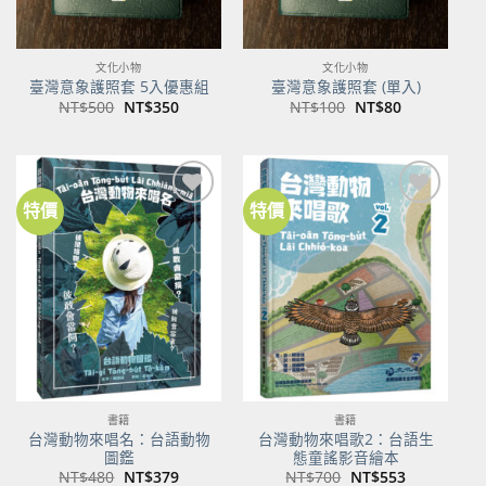
文化小物
文化小物
臺灣意象護照套 5入優惠組
臺灣意象護照套 (單入)
原
目
原
目
NT$
500
NT$
350
NT$
100
NT$
80
始
前
始
前
價
價
價
價
格：
格：
格：
格：
NT$500。
NT$350。
NT$100。
NT$80。
特價
特價
加到
加到
關注
關注
商品
商品
書籍
書籍
台灣動物來唱名：台語動物
台灣動物來唱歌2：台語生
圖鑑
態童謠影音繪本
原
目
原
目
NT$
480
NT$
379
NT$
700
NT$
553