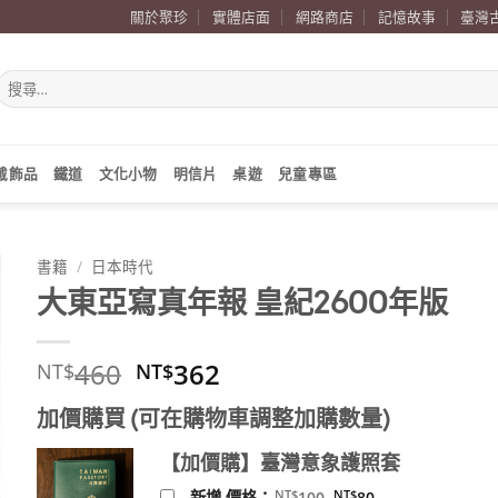
關於聚珍
實體店面
網路商店
記憶故事
臺灣
搜
尋
關
鍵
字:
戴飾品
鐵道
文化小物
明信片
桌遊
兒童專區
書籍
/
日本時代
大東亞寫真年報 皇紀2600年版
原
目
460
362
NT$
NT$
始
前
加價購買 (可在購物車調整加購數量)
價
價
格：
格：
【加價購】臺灣意象護照套
NT$460。
NT$362。
原
目
NT$
NT$
新增 價格：
100
80