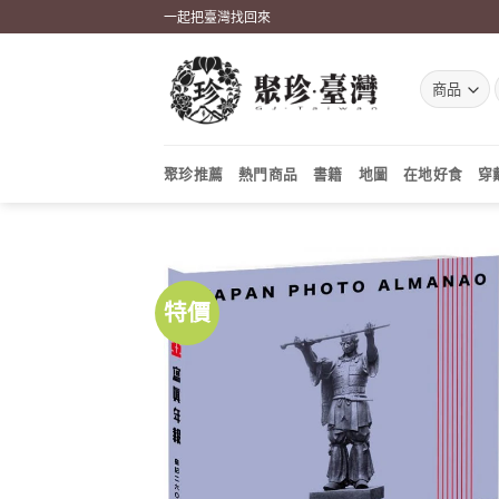
Skip
一起把臺灣找回來
to
content
聚珍推薦
熱門商品
書籍
地圖
在地好食
穿
特價
加到
關注
商品