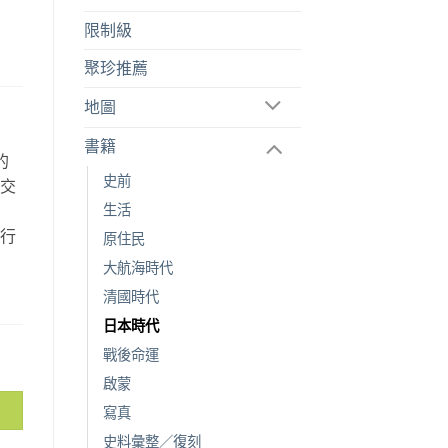
限制級
聚珍推薦
地圖
書籍
的
史前
空交
生活
故
旅行
原住民
。
大航海時代
清國時代
日本時代
戰後命運
啟蒙
寫真
史料彙整／復刻