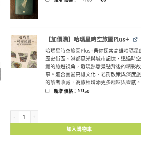
始
前
價
價
格：
格：
NT$100。
NT$80。
【加價購】哈瑪星時空旅圖Plus+
哈瑪星時空旅圖Plus+帶你探索高雄哈瑪星
歷史街區、港都風光與城市記憶，透過時
織的旅遊視角，發現熟悉景點背後的精彩
事。適合喜愛高雄文化、老街散策與深度
的讀者收藏，為旅程增添更多趣味與靈感
NT$
新增 價格：
50
大東亞寫真年報 皇紀2600年版 數量
加入購物車