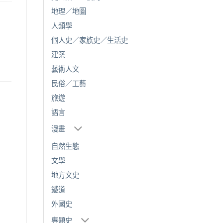
地理／地圖
人類學
個人史／家族史／生活史
建築
藝術人文
民俗／工藝
旅遊
語言
漫畫
自然生態
文學
地方文史
鐵道
外國史
專題史