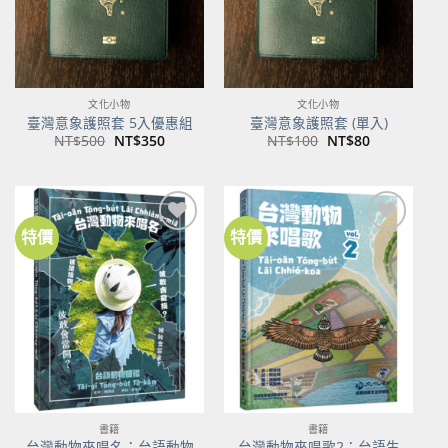
文化小物
文化小物
臺灣意象護照套 5入優惠組
臺灣意象護照套 (單入)
原
目
原
目
NT$
500
NT$
350
NT$
100
NT$
80
始
前
始
前
價
價
價
價
格：
格：
格：
格：
NT$500。
NT$350。
NT$100。
NT$80。
特價
特價
加到
加到
關注
關注
商品
商品
書籍
書籍
台灣動物來唱名：台語動物
台灣動物來唱歌2：台語生