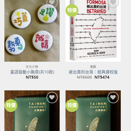
特價
加到
加到
關注
關注
商品
商品
文化小物
書籍
臺語鼓勵小胸章(共10款)
被出賣的台灣：經典譯校版
原
目
NT$
50
NT$
600
NT$
474
始
前
價
價
格：
格：
NT$600。
NT$474。
特價
特價
加到
加到
關注
關注
商品
商品