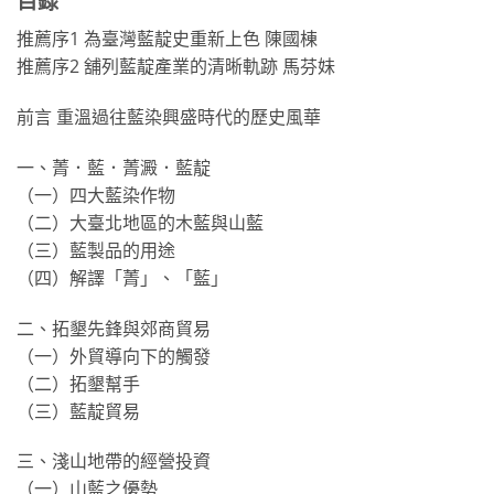
目錄
推薦序1 為臺灣藍靛史重新上色 陳國棟
推薦序2 舖列藍靛產業的清晰軌跡 馬芬妹
前言 重溫過往藍染興盛時代的歷史風華
一、菁．藍．菁澱．藍靛
（一）四大藍染作物
（二）大臺北地區的木藍與山藍
（三）藍製品的用途
（四）解譯「菁」、「藍」
二、拓墾先鋒與郊商貿易
（一）外貿導向下的觸發
（二）拓墾幫手
（三）藍靛貿易
三、淺山地帶的經營投資
（一）山藍之優勢