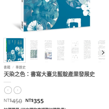
書籍
/
專題史
天染之色：書寫大臺北藍靛產業發展史
原
目
450
355
NT$
NT$
始
前