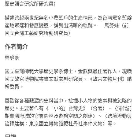
歷史語言研究所研究員）
描述跨越兩世紀無名小農藍戶的生產情形，為台灣眾多藍靛
產地聚落和發展變遷，舖列出清晰的軌跡。──馬芬妹（前
國立台灣工藝研究所副研究員）
作者簡介
蔡承豪
國立臺灣師範大學歷史學系博士，金鼎獎最佳著作人，現職
國立故宮博物院書畫文獻處副研究員、《故宮文物月刊》編
輯委員。
喜歡從各種艱澀的史料當中，挖掘小人物的故事與被忽略的
歷史。主要著作有《「小的」台灣史》（合著）、〈清代前
期臺灣府城的官署園林及遊憩空間之創建〉、〈跨境流動與
詮釋建構：東京國立博物館藏牡丹社事件文物〉等。