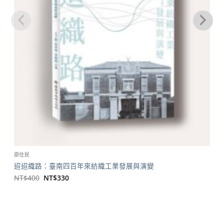
原住民
迢迢織路：臺南四百年來紡織工業發展與演變
原
目
NT$
400
NT$
330
始
前
價
價
格：
格：
NT$400。
NT$330。