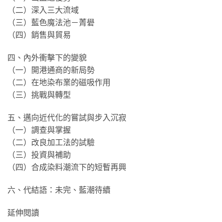
（二）深入三大流域
（三）藍色魔法池－菁礐
（四）銷售與貿易
四、內外衝擊下的變貌
（一）開港通商的新局勢
（二）在地染布業的磁吸作用
（三）挑戰與轉型
五、邁向近代化的嘗試與步入沉寂
（一）調查與掌握
（二）改良加工法的試驗
（三）投資與補助
（四）合成染料潮流下的短暫再興
六、代結語：未完、藍潮待續
延伸閱讀