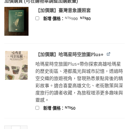
加價購買 (可在購物車調整加購數量)
價
價
格：
格：
【加價購】臺灣意象護照套
NT$450。
NT$355。
原
目
NT$
NT$
新增 價格：
100
80
始
前
價
價
格：
格：
NT$100。
NT$80。
【加價購】哈瑪星時空旅圖Plus+
哈瑪星時空旅圖Plus+帶你探索高雄哈瑪星
的歷史街區、港都風光與城市記憶，透過時
空交織的旅遊視角，發現熟悉景點背後的精
彩故事。適合喜愛高雄文化、老街散策與深
度旅行的讀者收藏，為旅程增添更多趣味與
靈感。
NT$
新增 價格：
50
天染之色：書寫大臺北藍靛產業發展史 數量