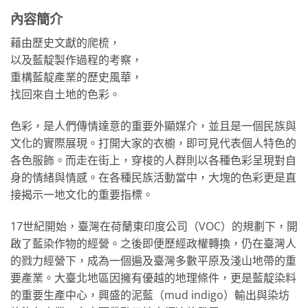
內容簡介
藉由歷史文獻的爬梳，
以及藍靛製作過程的考察，
重構藍靛產業的歷史風華，
找回來自土地的色彩。
色彩，是人們傳情達意的重要外顯媒介，並且是一個民族與
文化的實際展現。打開大家的衣櫥，即可見代表個人特色的
各色服飾。而走在街上，穿梭的人群則以各種色彩呈現對自
身的情緒與情感。在各種民族活動當中，大塊的色彩更是直
接揭示一地文化的重要指標。
17世紀開始，臺灣在荷蘭東印度公司（VOC）的規劃下，開
啟了藍染作物的經營。之後即便歷經政權轉換，仍在臺灣人
的戮力經營下，成為一個遍及臺灣多數平原及淺山地帶的重
要產業。大臺北地區因擁有優越的地理條件，更是藍靛染料
的重要生產中心，興盛的泥藍（mud indigo）輸出與染坊