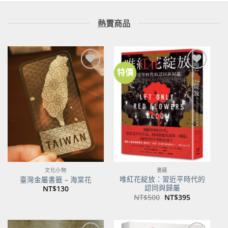
熱賣商品
特價
加到
加到
關注
關注
商品
商品
文化小物
書籍
唯紅花綻放：習近平時代的
臺灣金屬書籤 – 海棠花
認同與歸屬
NT$
130
原
目
NT$
500
NT$
395
始
前
價
價
格：
格：
NT$500。
NT$395。