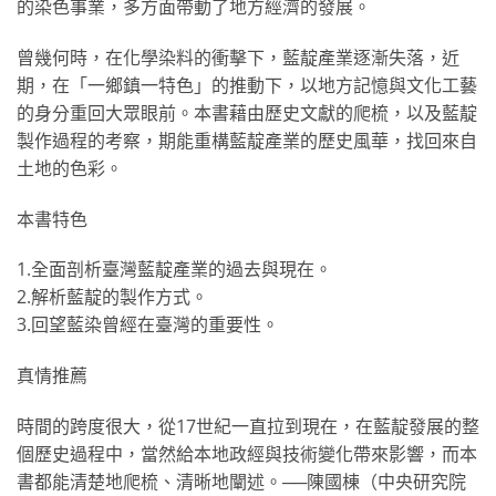
的染色事業，多方面帶動了地方經濟的發展。
曾幾何時，在化學染料的衝擊下，藍靛產業逐漸失落，近
期，在「一鄉鎮一特色」的推動下，以地方記憶與文化工藝
的身分重回大眾眼前。本書藉由歷史文獻的爬梳，以及藍靛
製作過程的考察，期能重構藍靛產業的歷史風華，找回來自
土地的色彩。
本書特色
1.全面剖析臺灣藍靛產業的過去與現在。
2.解析藍靛的製作方式。
3.回望藍染曾經在臺灣的重要性。
真情推薦
時間的跨度很大，從17世紀一直拉到現在，在藍靛發展的整
個歷史過程中，當然給本地政經與技術變化帶來影響，而本
書都能清楚地爬梳、清晰地闡述。──陳國棟（中央研究院