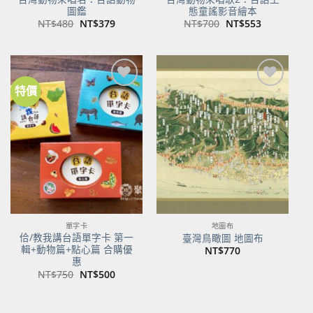
圖鑑
態童謠影音繪本
原
目
原
目
NT$
480
NT$
379
NT$
700
NT$
553
始
前
始
前
價
價
價
價
格：
格：
格：
格：
NT$480。
NT$379。
NT$700。
NT$553。
特價
加到
加到
關注
關注
商品
商品
單字卡
地圖布
佮/教我講台語單字卡 第一
臺灣鳥瞰圖 地圖布
輯+動物篇+點心篇 合購優
NT$
770
惠
原
目
NT$
750
NT$
500
始
前
價
價
格：
格：
NT$750。
NT$500。