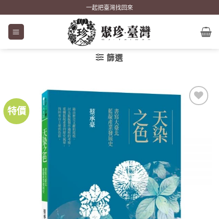
Skip
一起把臺灣找回來
to
content
篩選
特價
加到
關注
商品