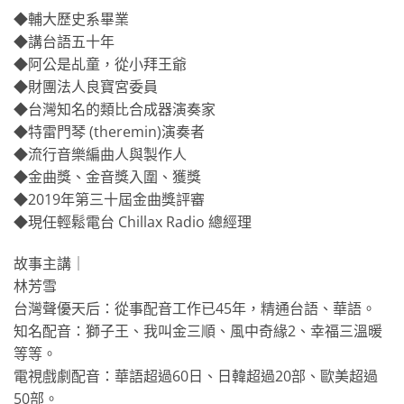
◆輔大歷史系畢業
◆講台語五十年
◆阿公是乩童，從小拜王爺
◆財團法人良寶宮委員
◆台灣知名的類比合成器演奏家
◆特雷門琴 (theremin)演奏者
◆流行音樂編曲人與製作人
◆金曲獎、金音獎入圍、獲獎
◆2019年第三十屆金曲獎評審
◆現任輕鬆電台 Chillax Radio 總經理
故事主講｜
林芳雪
台灣聲優天后：從事配音工作已45年，精通台語、華語。
知名配音：獅子王、我叫金三順、風中奇緣2、幸福三溫暖
等等。
電視戲劇配音：華語超過60日、日韓超過20部、歐美超過
50部。