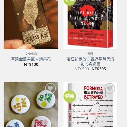
加到
加到
關注
關注
商品
商品
文化小物
書籍
唯紅花綻放：習近平時代的
臺灣金屬書籤 – 海棠花
認同與歸屬
NT$
130
原
目
NT$
500
NT$
395
始
前
價
價
格：
格：
NT$500。
NT$395。
特價
加到
加到
關注
關注
商品
商品