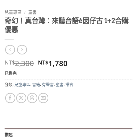
兒童專區
/
童書
奇幻！真台灣：來聽台語ê囡仔古 1+2合購
優惠
原
目
2,300
1,780
NT$
NT$
始
前
已售完
價
價
格：
格：
分類:
兒童專區
,
書籍
,
有聲書
,
童書
,
語言
NT$2,300。
NT$1,780。
描述