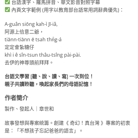
台語漢字、羅馬拼音、華文影音對照字幕
內頁文字範例 (用字以教育部台語常用詞辭典優先)：
A-guân siōng kah-ì Jī-iâ,
阿源上佮意二爺，
tiānn-tiānn ē tsah thn̂g-á
定定會紮糖仔
khì i ê sîn-tsun thâu-tsîng pài-pài.
去伊的神尊頭前拜拜。
台語文學習 [聽、說、讀、寫] 一次到位！
親子共讀聆聽，喚起家長們的母語記憶！
作者簡介
製作、發起人｜章世和
故事發想與專案統籌。創建《 奇幻！真台灣 》專案的初衷
是：「不想孩子忘記爸爸的語言」。