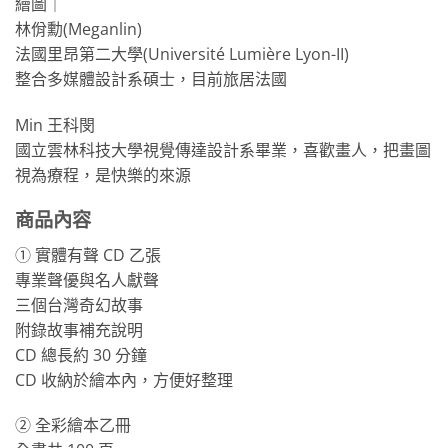
繪圖｜
林佾勳(Meganlin)
法國里昂第二大學(Université Lumière Lyon-II)
整合多媒體設計系碩士，目前旅居法國
Min 王科閔
國立雲林科技大學視覺傳達設計系畢業，喜歡畫人，把畫圖
視為療程，是快樂的來源
商品內容
① 實體有聲 CD 乙張
專業聲優與名人獻聲
三個台灣奇幻故事
附錄故事補充說明
CD 總長約 30 分鐘
CD 收納於繪本內，方便好整理
② 全彩繪本乙冊