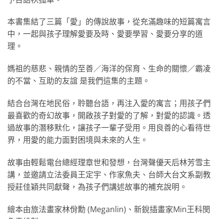
本書集結了三篇「愛」的傳說故事，從充滿趣味的短篇寓言
中，一起與孩子理解愛要及時、愛要學習、愛要分享的道
理。
媽祖的慈悲、親情的至善／海洋的保育、生命的關懷／霸凌
的不當、互助的友誼 是我們這集的主題。
結合台灣在地民俗，聆聽台語，再注入愛的寓言；用孩子們
最喜歡的奇幻故事，開啟孩子對愛的了解，對愛的認識。透
過故事的潛移默化，讓孩子一輩子受用。用良善的心看待世
界，用愛的能力面對困境與未來的人生。
故事由輕鬆電台總經理章世和發想，台灣聲優天后林芳雪主
講，並邀請立法委員王定宇、作家魚夫、台師大台文系副教
授莊佳穎共同獻聲，為孩子們講述故事的補充說明。
繪本由旅法畫家林佾勳 (Meganlin)、新銳插畫家Min王科閔