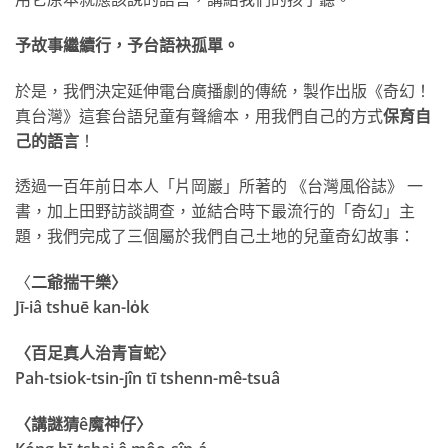
予故事繼續行，
予台語袂孤單。
於是，我們決定延伸電台廣播劇的傳統，製作出版《奇幻！
真台灣》這套台語兒童有聲繪本，用我們自己的方式
保育自
己的語言
！
透過一百年前日本人「片岡巖」所著的 《台灣風俗誌》 一
書，加上田野訪談調查，並結合時下最流行的「奇幻」主
題，我們完成了三個屬於我們自己土地的兒童奇幻故事：
〈
二爺揣干樂〉
Jī-iâ tshuē kan-lo̍k
〈百足真人治青盲蛇〉
Pah-tsiok-tsin-jîn tī tshenn-mê-tsuâ
〈講謎猜ê魔神仔〉