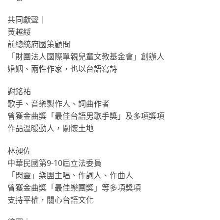
共同獻聲｜
黃越綏
前總統府國策顧問
「財團法人國際單親兒童文教基金會」創辦人
婚姻、兩性作家，也以台語寫詩
謝銘祐
歌手、音樂製作人、詞曲作者
曾獲金曲獎「最佳台語男歌手獎」及多項獎項
作品溫暖動人，關懷土地
林昶佐
中華民國第9-10屆立法委員
「閃靈」樂團主唱、作詞人、作曲人
曾獲金曲獎「最佳樂團獎」等多項獎項
支持平權，關心台語文化