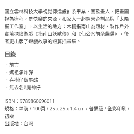
國立雲林科技大學視覺傳達設計系畢業，喜歡畫人，把畫圖
視為療程，是快樂的來源。和家人一起經營企劃品牌「太陽
蛋工作室」，以生活的地方：木柵指南山為題材，製作戶外
實境探險遊戲《指南山妖獸傳》和《仙公案前朵貓貓》，後
者更出版了遊戲故事的短篇插畫集。
目錄
．前言
．媽祖承炸彈
．喜樹仔做龜醮
．無去名ê魔神仔
ISBN：9789860696011
規格：精裝 / 100頁 / 25 x 25 x 1.4 cm / 普通級 / 全彩印刷 /
初版
出版地：台灣