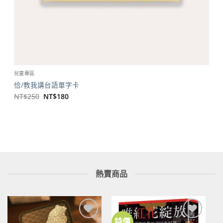
兒童專區
佮/教我講台語單字卡
原
目
NT$
250
NT$
180
始
前
價
價
格：
格：
NT$250。
NT$180。
熱賣商品
特價