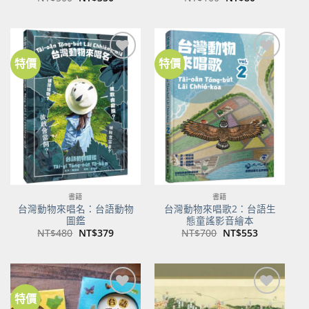
始
前
始
前
價
價
價
價
格：
格：
格：
格：
NT$500。
NT$350。
NT$100。
NT$80。
特價
特價
加到
加到
關注
關注
商品
商品
書籍
書籍
台灣動物來唱名：台語動物
台灣動物來唱歌2：台語生
圖鑑
態童謠影音繪本
原
目
原
目
NT$
480
NT$
379
NT$
700
NT$
553
始
前
始
前
價
價
價
價
格：
格：
格：
格：
NT$480。
NT$379。
NT$700。
NT$553。
特價
加到
加到