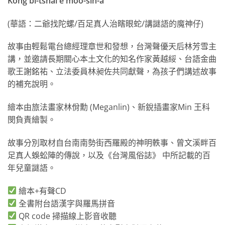
Kóng bī-tshai ê môo-sîn-á
(華語：二爺找陀螺/百足真人治瞎眼蛇/講謎語的魔神仔)
故事由輕鬆電台總經理章世和發想，台灣聲優天后林芳雪主
講，並邀請長期關心本土文化的知名作家黃越綏、台語金曲
歌王謝銘祐、立法委員林昶佐共同獻聲，為孩子們講述故事
的補充說明。
繪本由旅法畫家林佾勳 (Meganlin)、新銳插畫家Min 王科
閔負責繪製。
故事分別取材自台南南勢街西羅殿的神明軼事、曾文溪畔百
足真人蜈蚣陣的傳說，以及《台灣風俗誌》 中所記載的百
年兒童謎語。
繪本+有聲CD
全書附台語漢字與羅馬拼音
QR code 掃描線上影音收聽