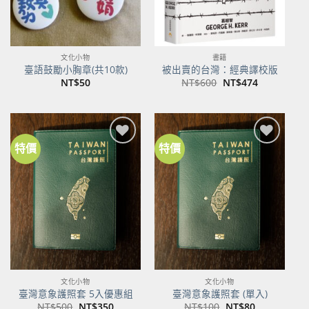
文化小物
書籍
臺語鼓勵小胸章(共10款)
被出賣的台灣：經典譯校版
原
目
NT$
50
NT$
600
NT$
474
始
前
價
價
格：
格：
NT$600。
NT$474。
特價
特價
加到
加到
關注
關注
商品
商品
文化小物
文化小物
臺灣意象護照套 5入優惠組
臺灣意象護照套 (單入)
原
目
原
目
NT$
500
NT$
350
NT$
100
NT$
80