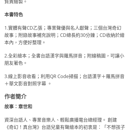
負責繪製。
本書特色
1.實體有聲CD乙張；專業聲優與名人獻聲；三個台灣奇幻
故事；附錄故事補充說明；CD總長約30分鐘；CD收納於繪
本內，方便好整理。
2.全彩繪本；全書台語漢字與羅馬拼音；附線稿圖，可讓小
朋友著色。
3.線上影音收看；利用QR Code掃描；台語漢字＋羅馬拼音
＋華文影音對照字幕 。
作者簡介
故事：章世和
資深台語人、專業音樂人、輕鬆廣播電台總經理。 創建
《奇幻！真台灣》台語兒童有聲繪本的初衷是：「不想孩子