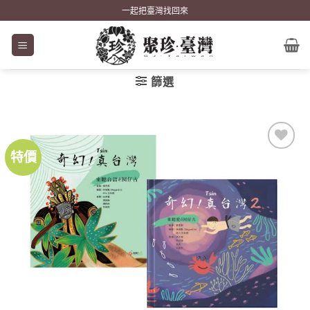
Skip
一起把臺灣找回來
to
content
篩選
特價
加到
關注
商品