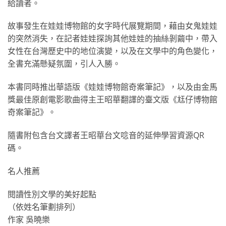
給讀者。
故事發生在娃娃博物館的女字時代展覽期間，藉由女鬼娃娃
的突然消失，在記者娃娃探詢其他娃娃的抽絲剝繭中，帶入
女性在台灣歷史中的地位演變，以及在文學中的角色變化，
全書充滿懸疑氛圍，引人入勝。
本書同時推出華語版《娃娃博物館奇案筆記》，以及由金馬
獎最佳原創電影歌曲得主王昭華翻譯的臺文版《尪仔博物館
奇案筆記》。
隨書附包含台文譯者王昭華台文唸音的延伸學習資源QR
碼。
名人推薦
閱讀性別文學的美好起點
（依姓名筆劃排列）
作家 吳曉樂