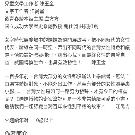
兒童文學工作者 陳玉金
文字工作者 江昺崙
後青春繪本館主編 盧方方
國立成功大學歷史系副教授 謝仕淵 共同推薦
女字時代展覽場中的娃娃為題開展故事，把不同時代的女性
代表，壓縮在同一時空，帶出不同時代的台灣女性特色和議
題。情節設計懸疑推理，別出心裁。而最終女性的自覺自
省，試圖轉換生命，也具有啟發性！――陳玉金
一百多年前，台灣大部分的女性都沒辦法上學讀書、無法自
由選擇婚姻對象、不能外出工作、甚至有部分的女性還要裹
小腳……，台灣女性是如何一路努力發聲，才有今日的權益
呢？《娃娃博物館奇案筆記》是一本非常精緻可愛的小書，
邀請我們一起認識台灣百年來性別平權的故事。――江昺崙
＊適讀年齡：10歲以上
作者簡介