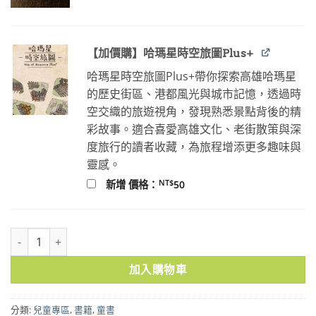
NT$100。
NT$80。
【加價購】哈瑪星時空旅圖Plus+
哈瑪星時空旅圖Plus+帶你探索高雄哈瑪星
的歷史街區、港都風光與城市記憶，透過時
空交織的旅遊視角，發現熟悉景點背後的精
彩故事。適合喜愛高雄文化、老街散策與深
度旅行的讀者收藏，為旅程增添更多趣味與
靈感。
NT$
新增 價格：
50
娃娃博物館奇案筆記（華語版） 數量
加入購物車
分類:
兒童專區
,
書籍
,
童書