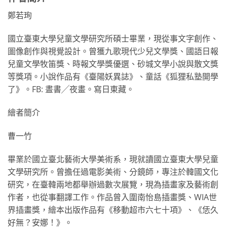
鄭若珣
國立臺東大學兒童文學研究所碩士畢業，現從事文字創作、
圖像創作與視覺設計。曾獲九歌現代少兒文學獎、國語日報
兒童文學牧笛獎、時報文學獎優選、砂城文學小說與散文獎
等獎項。小說作品有《臺陽妖異誌》、童話《狐狸私塾開學
了》。FB: 晝書╱夜畫。寫日東藏。
繪者簡介
曹一竹
畢業於國立臺北藝術大學美術系，現就讀國立臺東大學兒童
文學研究所。曾擔任過電影美術、分鏡師，專注於韓國文化
研究，在臺韓兩地都舉辦過數次展覽，現為插畫家及藝術創
作者，也從事翻譯工作。作品曾入圍南怡島插畫獎、WIA世
界插畫獎，繪本出版作品有《移動超市六七十項》、《恁久
好無？安娜！》。