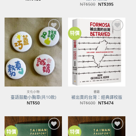
原
目
NT$
500
NT$
395
始
前
價
價
格：
格：
NT$500。
NT$395。
特價
加到
加到
關注
關注
商品
商品
文化小物
書籍
臺語鼓勵小胸章(共10款)
被出賣的台灣：經典譯校版
原
目
NT$
50
NT$
600
NT$
474
始
前
價
價
格：
格：
NT$600。
NT$474。
特價
特價
加到
加到