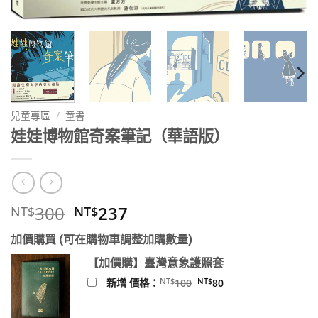
兒童專區
/
童書
娃娃博物館奇案筆記（華語版）
原
目
300
237
NT$
NT$
始
前
加價購買 (可在購物車調整加購數量)
價
價
格：
格：
【加價購】臺灣意象護照套
NT$300。
NT$237。
原
目
NT$
NT$
新增 價格：
100
80
始
前
價
價
格：
格：