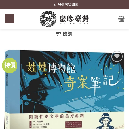
Skip
一起把臺灣找回來
to
content
篩選
特價
加到
關注
商品