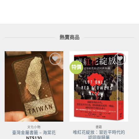
價
價
格：
格：
NT$390。
NT$308。
熱賣商品
特價
加到
加到
關注
關注
商品
商品
文化小物
書籍
唯紅花綻放：習近平時代的
臺灣金屬書籤 – 海棠花
認同與歸屬
NT$
130