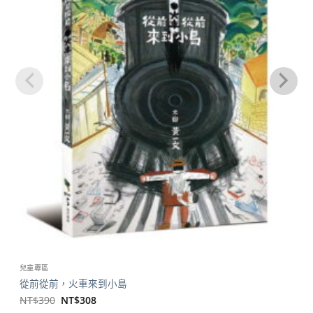
兒童專區
從前從前，火車來到小島
原
目
NT$
390
NT$
308
始
前