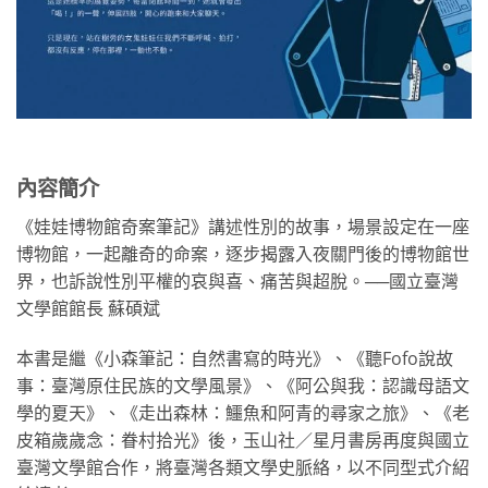
內容簡介
《娃娃博物館奇案筆記》講述性別的故事，場景設定在一座
博物館，一起離奇的命案，逐步揭露入夜關門後的博物館世
界，也訴說性別平權的哀與喜、痛苦與超脫。──國立臺灣
文學館館長 蘇碩斌
本書是繼《小森筆記：自然書寫的時光》、《聽Fofo說故
事：臺灣原住民族的文學風景》、《阿公與我：認識母語文
學的夏天》、《走出森林：鱷魚和阿青的尋家之旅》、《老
皮箱歲歲念：眷村拾光》後，玉山社／星月書房再度與國立
臺灣文學館合作，將臺灣各類文學史脈絡，以不同型式介紹