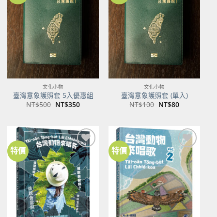
關注
關注
商品
商品
文化小物
文化小物
臺灣意象護照套 5入優惠組
臺灣意象護照套 (單入)
原
目
原
目
NT$
500
NT$
350
NT$
100
NT$
80
始
前
始
前
價
價
價
價
格：
格：
格：
格：
NT$500。
NT$350。
NT$100。
NT$80。
特價
特價
加到
加到
關注
關注
商品
商品