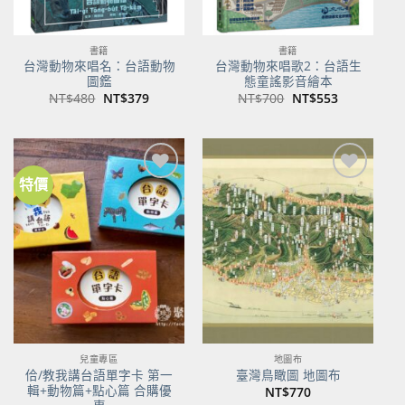
書籍
書籍
台灣動物來唱名：台語動物
台灣動物來唱歌2：台語生
圖鑑
態童謠影音繪本
原
目
原
目
NT$
480
NT$
379
NT$
700
NT$
553
始
前
始
前
價
價
價
價
格：
格：
格：
格：
NT$480。
NT$379。
NT$700。
NT$553。
特價
加到
加到
關注
關注
商品
商品
兒童專區
地圖布
佮/教我講台語單字卡 第一
臺灣鳥瞰圖 地圖布
輯+動物篇+點心篇 合購優
NT$
770