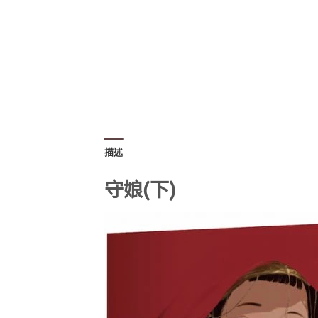
描述
守娘(下)