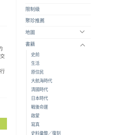
限制級
聚珍推薦
地圖
書籍
的
史前
空交
生活
故
旅行
原住民
。
大航海時代
清國時代
日本時代
戰後命運
啟蒙
寫真
史料彙整／復刻