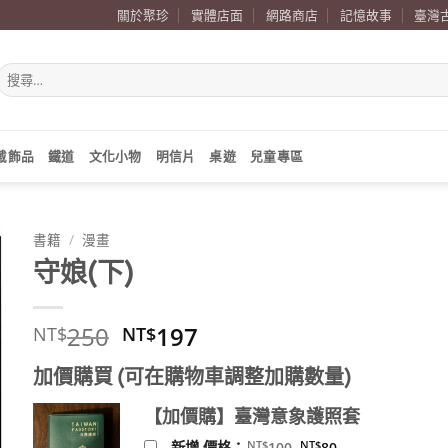
關於聚珍
實體店面
網路商店
記憶故事
臺灣
搜
尋
關
鍵
字:
戴飾品
鐵道
文化小物
明信片
桌遊
兒童專區
書籍
/
漫畫
守娘(下)
原
目
250
197
NT$
NT$
始
前
加價購買 (可在購物車調整加購數量)
價
價
格：
格：
【加價購】臺灣意象護照套
NT$250。
NT$197。
原
目
NT$
NT$
新增 價格：
100
80