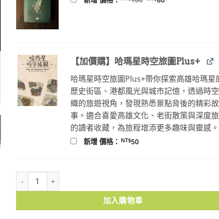
始
前
價
價
格：
格：
NT$100。
NT$80。
【加價購】哈瑪星時空旅圖Plus+
哈瑪星時空旅圖Plus+帶你探索高雄哈瑪星
歷史街區、港都風光與城市記憶，透過時
織的旅遊視角，發現熟悉景點背後的精彩
事。適合喜愛高雄文化、老街散策與深度
的讀者收藏，為旅程增添更多趣味與靈感
NT$
新增 價格：
50
守娘(下) 數量
加入購物車