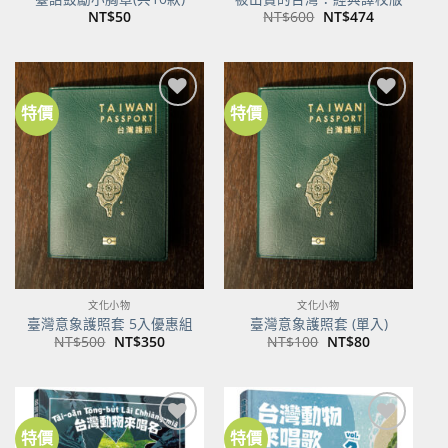
原
目
NT$
50
NT$
600
NT$
474
始
前
價
價
格：
格：
NT$600。
NT$474。
特價
特價
加到
加到
關注
關注
商品
商品
文化小物
文化小物
臺灣意象護照套 5入優惠組
臺灣意象護照套 (單入)
原
目
原
目
NT$
500
NT$
350
NT$
100
NT$
80
始
前
始
前
價
價
價
價
格：
格：
格：
格：
NT$500。
NT$350。
NT$100。
NT$80。
特價
特價