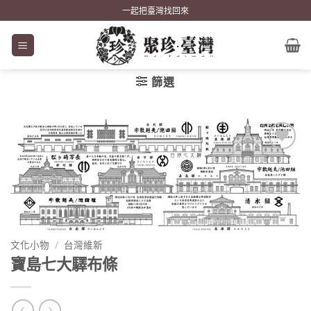
Skip
一起把臺灣找回來
to
content
篩選
加到
關注
商品
文化小物
/
台灣維新
寶島七大驛布條