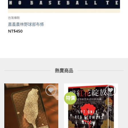
台灣維新
嘉義農林野球部布條
NT$
450
熱賣商品
特價
加到
加到
關注
關注
商品
商品