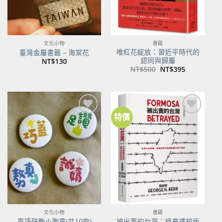
文化小物
書籍
唯紅花綻放：習近平時代的
臺灣金屬書籤 – 海棠花
認同與歸屬
NT$
130
原
目
NT$
500
NT$
395
始
前
價
價
格：
格：
NT$500。
NT$395。
特價
加到
加到
關注
關注
商品
商品
文化小物
書籍
臺語鼓勵小胸章(共10款)
被出賣的台灣：經典譯校版