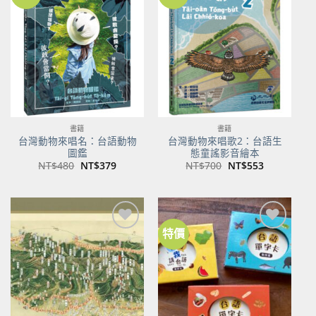
加到
加到
關注
關注
商品
商品
書籍
書籍
台灣動物來唱名：台語動物
台灣動物來唱歌2：台語生
圖鑑
態童謠影音繪本
原
目
原
目
NT$
480
NT$
379
NT$
700
NT$
553
始
前
始
前
價
價
價
價
格：
格：
格：
格：
NT$480。
NT$379。
NT$700。
NT$553。
特價
加到
加到
關注
關注
商品
商品