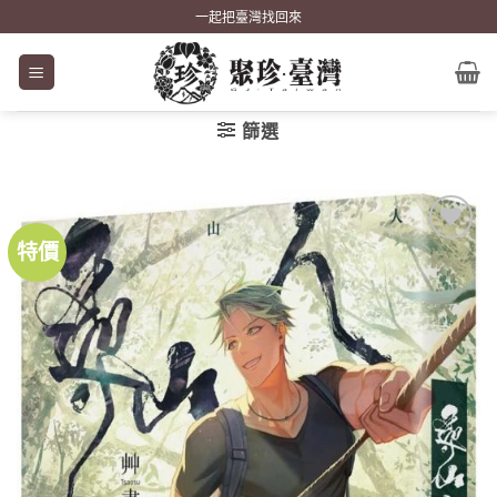
Skip
一起把臺灣找回來
to
content
篩選
特價
加到
關注
商品