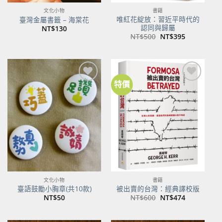
文化小物
書籍
唯紅花綻放：習近平時代的
臺灣金屬書籤 – 海棠花
認同與歸屬
NT$
130
原
目
NT$
500
NT$
395
始
前
價
價
格：
格：
NT$500。
NT$395。
特價
加到
加到
關注
關注
商品
商品
文化小物
書籍
臺語鼓勵小胸章(共10款)
被出賣的台灣：經典譯校版
原
目
NT$
50
NT$
600
NT$
474
始
前
價
價
格：
格：