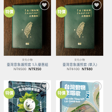
NT$600。
NT$474。
特價
特價
加到
加到
關注
關注
商品
商品
文化小物
文化小物
臺灣意象護照套 5入優惠組
臺灣意象護照套 (單入)
原
目
原
目
NT$
500
NT$
350
NT$
100
NT$
80
始
前
始
前
價
價
價
價
格：
格：
格：
格：
NT$500。
NT$350。
NT$100。
NT$80。
特價
特價
加到
加到
關注
關注
商品
商品