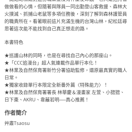
做做看的心情，但隨著與隊員一同出勤登山客救援、森林大
火撲滅、抓捕山老鼠等多項任務後，深刻了解到森林護管員
的職責所在。看著眼前這片充滿生機的台灣山林，紀松廷尋
思著這次能不能找到自己真正想走的路。
本書特色
★巡護山林的同時，也是在尋找自己內心的那座山。
★「CCC追漫台」超人氣連載作品單行本化！
★林業及自然保育署新竹分署協助監修，還原最真實的職人
日常。
★獨家收錄單行本限定全新番外篇〈特殊能力〉！
★林業及自然保育署署長 林華慶＆漫畫家 左萱、小峱峱、
日下棗、AKRU、韋蘺若明──真心推薦！
作者簡介
艸肅Tsaosu