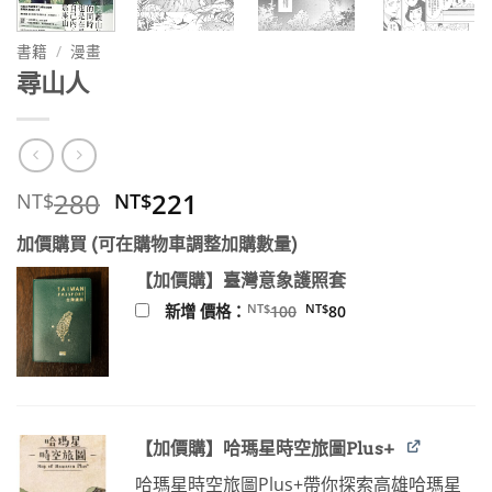
書籍
/
漫畫
尋山人
原
目
280
221
NT$
NT$
始
前
加價購買 (可在購物車調整加購數量)
價
價
格：
格：
【加價購】臺灣意象護照套
NT$280。
NT$221。
原
目
NT$
NT$
新增 價格：
100
80
始
前
價
價
格：
格：
NT$100。
NT$80。
【加價購】哈瑪星時空旅圖Plus+
哈瑪星時空旅圖Plus+帶你探索高雄哈瑪星