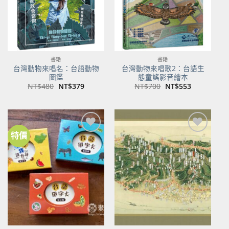
書籍
書籍
台灣動物來唱名：台語動物
台灣動物來唱歌2：台語生
圖鑑
態童謠影音繪本
原
目
原
目
NT$
480
NT$
379
NT$
700
NT$
553
始
前
始
前
價
價
價
價
格：
格：
格：
格：
NT$480。
NT$379。
NT$700。
NT$553。
特價
加到
加到
關注
關注
商品
商品