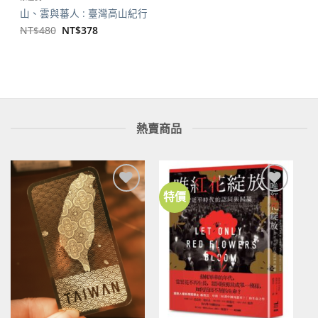
山、雲與蕃人 : 臺灣高山紀行
原
目
NT$
480
NT$
378
始
前
價
價
格：
格：
NT$480。
NT$378。
熱賣商品
特價
加到
加到
關注
關注
商品
商品