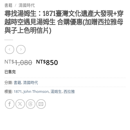
書籍
/
清國時代
尋找湯姆生：1871臺灣文化遺產大發現+穿
越時空遇見湯姆生 合購優惠(加贈西拉雅母
與子上色明信片)
原
目
1,080
850
NT$
NT$
始
前
已售完
價
價
格：
格：
分類:
書籍
,
清國時代
NT$1,080。
NT$850。
標籤:
1871
,
John Thomson
,
湯姆生
,
西拉雅