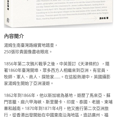
內容簡介
湯姆生南臺灣路線實地踏查，
250張珍貴圖像盡收眼底。
1856年第二次鴉片戰爭之後，中英簽訂《天津條約》，隨
著1860年臺灣開埠，眾多西方人相繼來到亞洲，有官員、
牧師、軍人、商人、探險家……。在這股熱潮中，英國攝影
家湯姆生開始了亞洲漫遊。
1862年到1866年，他以新加坡為基地，遊歷了馬來亞、蘇
門答臘、麻六甲海峽、斯里蘭卡、印度、泰國、老撾、柬埔
寨和越南。1870年到1871年4月，他又進行第二次亞洲旅
行，從香港出發開始在中國東南沿海地區，造訪廣州、福