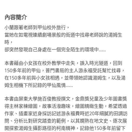
內容簡介
小蘭跟著老師到甲仙校外旅行，
當她在如電視連續劇場景般的街道中找尋老師說的湯姆生
時，
卻突然發現自己身處在一個完全陌生的環境中……
本書藉由小女孩在校外教學中走失，誤入時光隧道，回到
150多年前的甲仙，普門書局的主人游永福受託幫忙找尋，
在150多年前與小女孩相遇，並帶領她認識湯姆生，以及湯
姆生相機下所記錄的甲仙風情……
本書由屏東大學施百俊教授撰文，金鼎獎兒童及少年圖書獎
得主林家棟繪圖，故事活潑趣味，繪圖精緻生動，希望透過
作家、插畫家近身採訪記述游永福費時近20年細膩的田調訪
問、分析比對研究踏查的範例，以其嫻熟在地文史、逐次展
開探索湯姆生攝影路徑的柯南精神，記錄他150多年前留下