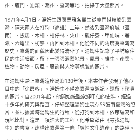
州、廈門、汕頭、潮州、臺灣等地，拍攝了大量照片。
1871年4月1日，湯姆生跟隨馬雅各醫生從廈門搭輪船到臺
灣，隔天兩人在打狗（高雄）上岸，然後到臺灣府城（臺
南）、拔馬、木柵、柑仔林、火山、瓠仔寮、甲仙埔、荖
濃、六龜里、枋寮，再回到木柵。他從不同的角度為臺灣寫
歷史，臺灣的面貌因此變得清晰了。湯姆生記錄了平埔原住
民的生活細節，留下一張張涵蓋地景、風景、維生、產業、
植物、動物、房屋、服飾與人物等樣貌的照片。
在湯姆生踏上臺灣這座島嶼130年後，本書作者發現了他心
目中的「徐霞客」。湯姆生不僅為臺灣寫遊記，還留下珍貴
的照片。自2001年起，他開始統整家鄉甲仙的史料，經過
十多年的研究與踏查，仔細整理湯姆生現存59張南臺灣的照
片，並根據當時湯姆生的行程，從打狗到木柵，依序編寫和
現地比對。這是一項浩大的工程，他希望藉由《尋找湯姆
生》的書寫，建構出臺灣第一條「線性文化遺產」的路徑。