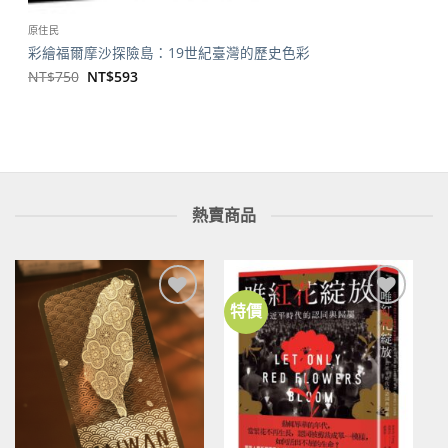
原住民
彩繪福爾摩沙探險島：19世紀臺灣的歷史色彩
原
目
NT$
750
NT$
593
始
前
價
價
格：
格：
NT$750。
NT$593。
熱賣商品
特價
加到
加到
關注
關注
商品
商品