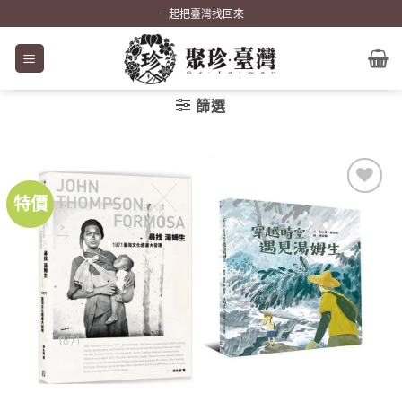
Skip
一起把臺灣找回來
to
content
篩選
特價
加到
關注
商品