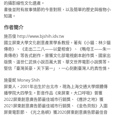
的攝影線性文化遺產。
書後並附有故事情節的今昔對照，以及簡單的歷史與植物小
知識。
作者簡介
施百俊 http://www.bjshih.idv.tw
國立屏東大學文化創意產業學系教授，著有《小貓：林少貓
傳奇》、《走出二二八——以愛相會》、《鴨母王——朱一
貴傳奇》等各式創作，曾獲文化部電視劇本創作獎、國家出
版獎、溫世仁武俠小說百萬大賞、華文世界電影小說獎等。
堅信「臺灣英豪，天下第一」，一心刻劃臺灣人的真性情。
施曼妮 Money Shih
屏東人，2001年出生於台北市，現為上海交通大學媒體傳
播學院大四學生。影音作品《來屏東，大口呼吸》曾獲
2022屏東創意廣告節最佳城市行銷獎、《應許之地》獲
2021屏東創意廣告節最佳城市行銷獎、《金色貝殼》入圍
屏東電影節、《光之島嶼》獲2020屏東創意廣告節最佳音