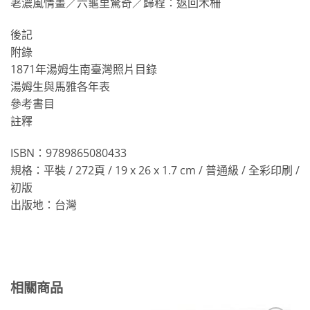
荖濃風情畫／六龜里驚奇／歸程：返回木柵
後記
附錄
1871年湯姆生南臺灣照片目錄
湯姆生與馬雅各年表
參考書目
註釋
ISBN：9789865080433
規格：平裝 / 272頁 / 19 x 26 x 1.7 cm / 普通級 / 全彩印刷 /
初版
出版地：台灣
相關商品