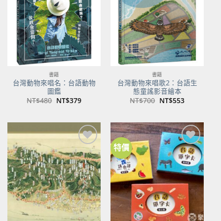
商品
商品
書籍
書籍
台灣動物來唱名：台語動物
台灣動物來唱歌2：台語生
圖鑑
態童謠影音繪本
原
目
原
目
NT$
480
NT$
379
NT$
700
NT$
553
始
前
始
前
價
價
價
價
格：
格：
格：
格：
NT$480。
NT$379。
NT$700。
NT$553。
特價
加到
加到
關注
關注
商品
商品