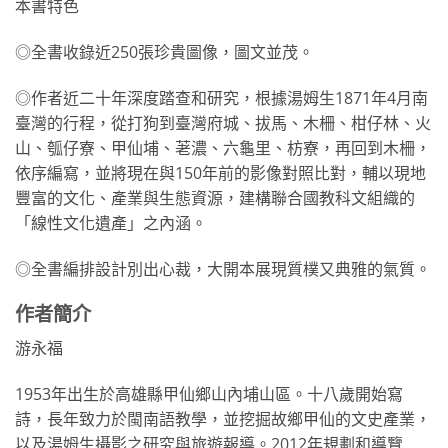
本書特色
◎全書收錄近250張珍貴圖像，圖文並茂。
◎作者近二十年深度踏查和研究，根據湯姆生1871年4月南
臺灣的行程，從打狗到臺灣府城、拔馬、木柵、柑仔林、火
山、瓠仔寮、甲仙埔、荖濃、六龜里、枋寮，再回到木柵，
依序編寫，並將現在與150年前的影像對照比對，輔以現地
豐富的文化、產業與生態資源，建構聯合國教科文組織的
「線性文化遺產」之內涵。
◎全書編排設計別出心裁，大開本展現質樸又典雅的氣質。
作者簡介
游永福
1953年出生於高雄縣甲仙鄉山內埔山區。十八歲開始寫
詩，長年致力於閩南語教學，並挖掘故鄉甲仙的文史產業，
以及湯姆生攝影之研究與旅遊報導。2012年規劃和導覽