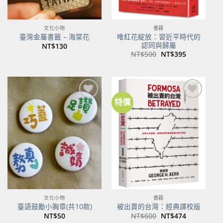
文化小物
書籍
唯紅花綻放：習近平時代的
臺灣金屬書籤 – 海棠花
認同與歸屬
NT$
130
原
目
NT$
500
NT$
395
始
前
價
價
格：
格：
NT$500。
NT$395。
特價
加到
加到
關注
關注
商品
商品
文化小物
書籍
臺語鼓勵小胸章(共10款)
被出賣的台灣：經典譯校版
原
目
NT$
50
NT$
600
NT$
474
始
前