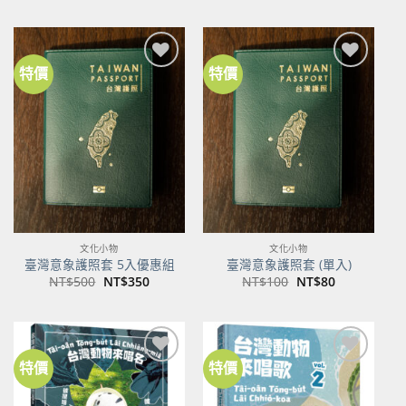
價
價
格：
格：
NT$600。
NT$474。
特價
特價
加到
加到
關注
關注
商品
商品
文化小物
文化小物
臺灣意象護照套 5入優惠組
臺灣意象護照套 (單入)
原
目
原
目
NT$
500
NT$
350
NT$
100
NT$
80
始
前
始
前
價
價
價
價
格：
格：
格：
格：
NT$500。
NT$350。
NT$100。
NT$80。
特價
特價
加到
加到
關注
關注