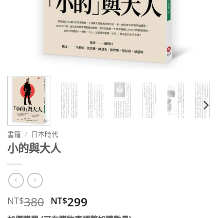
書籍
/
日本時代
小的與大人
原
目
380
299
NT$
NT$
始
前