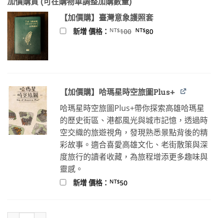
加價購買 (可在購物車調整加購數量)
價
價
格：
格：
【加價購】臺灣意象護照套
NT$380。
NT$299。
原
目
NT$
NT$
新增 價格：
100
80
始
前
價
價
格：
格：
NT$100。
NT$80。
【加價購】哈瑪星時空旅圖Plus+
哈瑪星時空旅圖Plus+帶你探索高雄哈瑪星
的歷史街區、港都風光與城市記憶，透過時
空交織的旅遊視角，發現熟悉景點背後的精
彩故事。適合喜愛高雄文化、老街散策與深
度旅行的讀者收藏，為旅程增添更多趣味與
靈感。
NT$
新增 價格：
50
小的與大人 數量