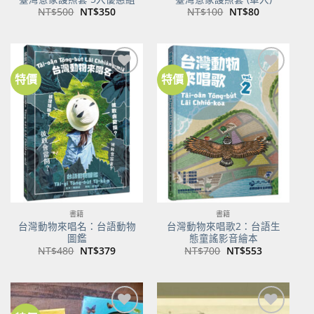
原
目
原
目
NT$
500
NT$
350
NT$
100
NT$
80
始
前
始
前
價
價
價
價
格：
格：
格：
格：
NT$500。
NT$350。
NT$100。
NT$80。
特價
特價
加到
加到
關注
關注
商品
商品
書籍
書籍
台灣動物來唱名：台語動物
台灣動物來唱歌2：台語生
圖鑑
態童謠影音繪本
原
目
原
目
NT$
480
NT$
379
NT$
700
NT$
553
始
前
始
前
價
價
價
價
格：
格：
格：
格：
NT$480。
NT$379。
NT$700。
NT$553。