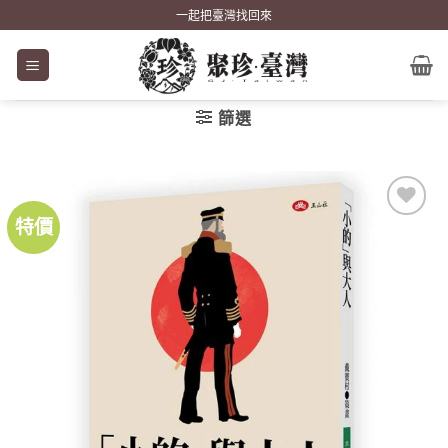
Skip
一起把臺灣找回來
to
content
篩選
特價
加到
關注
商品