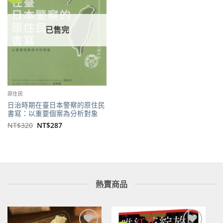
商品
已售完
原住民
日治時期在臺日本警察的原住民
書寫：以重要個案為分析對象
原
目
NT$
320
NT$
287
始
前
價
價
格：
格：
NT$320。
NT$287。
熱賣商品