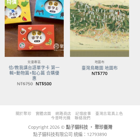
特價
加到
加到
關注
關注
商品
商品
兒童專區
地圖布
佮/教我講台語單字卡 第一
臺灣鳥瞰圖 地圖布
輯+動物篇+點心篇 合購優
NT$
770
惠
原
目
NT$
750
NT$
500
始
前
價
價
格：
格：
NT$750。
NT$500。
關於聚珍
實體店面
網路商店
記憶故事
臺灣古寫真上色
今昔時光機
聯絡我們
Copyright 2026 ©
點子貓科技 ‧ 聚珍臺灣
點子貓科技有限公司 統編：12793890