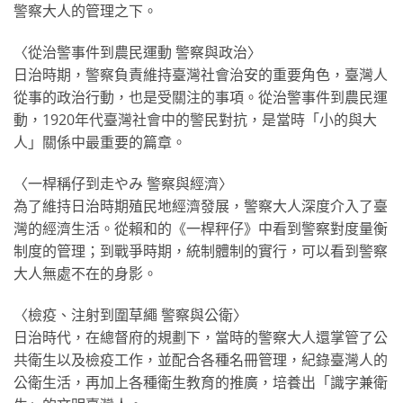
警察大人的管理之下。
〈從治警事件到農民運動 警察與政治〉
日治時期，警察負責維持臺灣社會治安的重要角色，臺灣人
從事的政治行動，也是受關注的事項。從治警事件到農民運
動，1920年代臺灣社會中的警民對抗，是當時「小的與大
人」關係中最重要的篇章。
〈一桿稱仔到走やみ 警察與經濟〉
為了維持日治時期殖民地經濟發展，警察大人深度介入了臺
灣的經濟生活。從賴和的《一桿秤仔》中看到警察對度量衡
制度的管理；到戰爭時期，統制體制的實行，可以看到警察
大人無處不在的身影。
〈檢疫、注射到圍草繩 警察與公衛〉
日治時代，在總督府的規劃下，當時的警察大人還掌管了公
共衛生以及檢疫工作，並配合各種名冊管理，紀錄臺灣人的
公衛生活，再加上各種衛生教育的推廣，培養出「識字兼衛