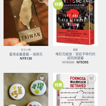
特價
加到
加到
關注
關注
商品
商品
文化小物
書籍
唯紅花綻放：習近平時代的
臺灣金屬書籤 – 海棠花
認同與歸屬
NT$
130
原
目
NT$
500
NT$
395
始
前
價
價
格：
格：
NT$500。
NT$395。
特價
加到
加到
關注
關注
商品
商品