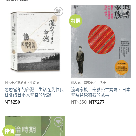
特價
加到
加到
關注
關注
商品
商品
個人史／家族史／生活史
個人史／家族史／生活史
遙想當年的台灣－生活在先住民
流轉家族：泰雅公主媽媽、日本
社會的日本人警官的紀錄
警察爸爸和我的故事
原
目
NT$
250
NT$
350
NT$
277
始
前
價
價
格：
格：
NT$350。
NT$277。
特價
加到
關注