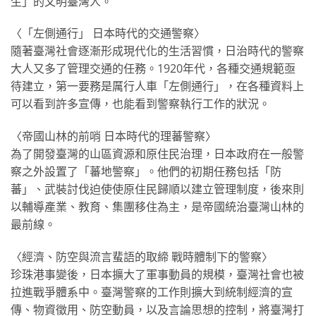
生」的文明臺灣人。
〈「左側通行」 日本時代的交通警察〉
隨著臺灣社會逐漸形成現代化的生活習慣，日治時代的警察
大人又多了管理交通的任務。1920年代，各種交通規範亟
待建立，第一要務是厲行人車「左側通行」，在各種資料上
可以看到許多宣傳，也能看到警察執行工作的狀況。
〈帝國山林的前哨 日本時代的理蕃警察〉
為了開發臺灣的山區資源和原住民治理，日本政府在一般警
察之外設置了「蕃地警察」。他們的初期任務包括「防
蕃」、武裝討伐迫使使原住民歸順以建立管理制度，後來則
以輔導產業、教育、集團移住為主，是帝國統治臺灣山林的
最前線。
〈經濟、防空與流言蜚語的取締 戰時體制下的警察〉
珍珠港事變後，日本擴大了軍事動員的規模，臺灣社會也被
拉進戰爭體系中。臺灣警察的工作則擴大到統制經濟的宣
傳、物資徵用、防空動員，以及言論思想的控制，將臺灣打