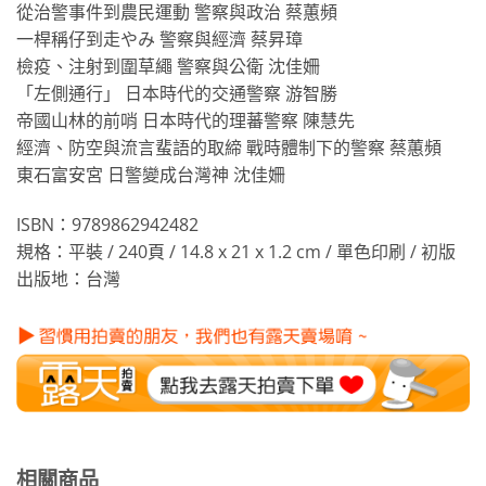
從治警事件到農民運動 警察與政治 蔡蕙頻
一桿稱仔到走やみ 警察與經濟 蔡昇璋
檢疫、注射到圍草繩 警察與公衛 沈佳姍
「左側通行」 日本時代的交通警察 游智勝
帝國山林的前哨 日本時代的理蕃警察 陳慧先
經濟、防空與流言蜚語的取締 戰時體制下的警察 蔡蕙頻
東石富安宮 日警變成台灣神 沈佳姍
ISBN：9789862942482
規格：平裝 / 240頁 / 14.8 x 21 x 1.2 cm / 單色印刷 / 初版
出版地：台灣
相關商品