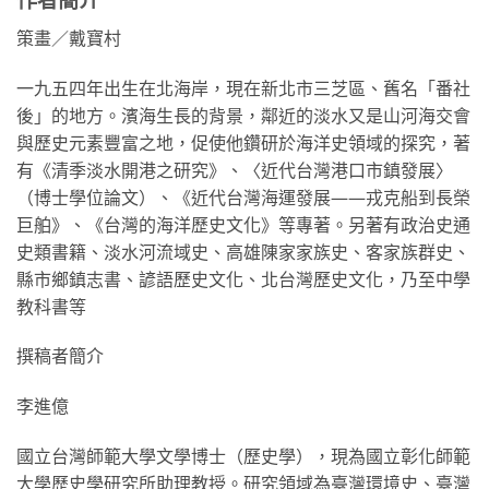
作者簡介
策畫／戴寶村
一九五四年出生在北海岸，現在新北市三芝區、舊名「番社
後」的地方。濱海生長的背景，鄰近的淡水又是山河海交會
與歷史元素豐富之地，促使他鑽研於海洋史領域的探究，著
有《清季淡水開港之研究》、〈近代台灣港口市鎮發展〉
（博士學位論文）、《近代台灣海運發展——戎克船到長榮
巨舶》、《台灣的海洋歷史文化》等專著。另著有政治史通
史類書籍、淡水河流域史、高雄陳家家族史、客家族群史、
縣市鄉鎮志書、諺語歷史文化、北台灣歷史文化，乃至中學
教科書等
撰稿者簡介
李進億
國立台灣師範大學文學博士（歷史學），現為國立彰化師範
大學歷史學研究所助理教授。研究領域為臺灣環境史、臺灣