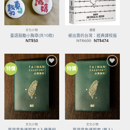
文化小物
書籍
臺語鼓勵小胸章(共10款)
被出賣的台灣：經典譯校版
原
目
NT$
50
NT$
600
NT$
474
始
前
價
價
格：
格：
NT$600。
NT$474。
特價
特價
加到
加到
關注
關注
商品
商品
文化小物
文化小物
臺灣意象護照套 5入優惠組
臺灣意象護照套 (單入)