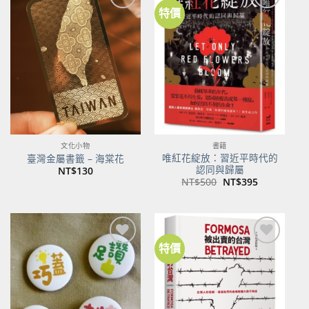
特價
加到
加到
關注
關注
商品
商品
文化小物
書籍
唯紅花綻放：習近平時代的
臺灣金屬書籤 – 海棠花
認同與歸屬
NT$
130
原
目
NT$
500
NT$
395
始
前
價
價
格：
格：
NT$500。
NT$395。
特價
加到
加到
關注
關注
商品
商品