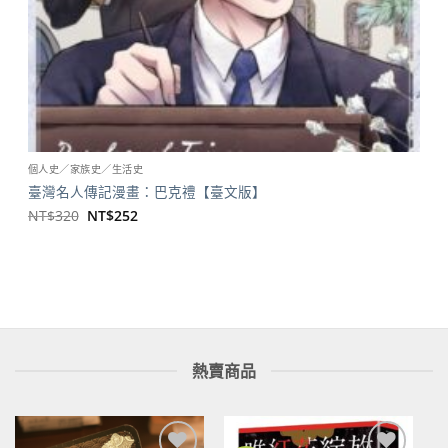
個人史／家族史／生活史
臺灣名人傳記漫畫：巴克禮【臺文版】
原
目
NT$
320
NT$
252
始
前
價
價
格：
格：
NT$320。
NT$252。
熱賣商品