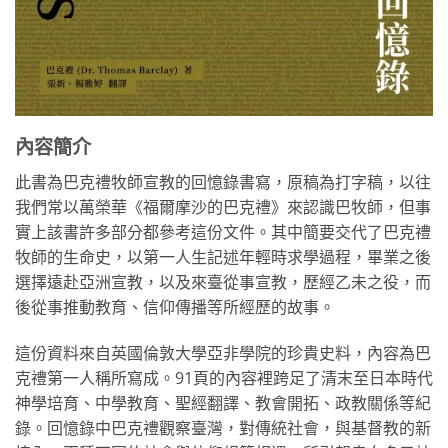
內容簡介
此書為巴克禮牧師宣教的回憶錄書寫，原稿為打字稿，以往
我們常以萬榮華《福爾摩沙的巴克禮》來認識巴牧師，但事
實上該書許多部分都參考這份文件。其中簡要交代了巴克禮
牧師的生命史，以第一人生記述年輕時求學過程，畢業之後
選擇遠赴亞洲宣教，以及來臺從事宣教，歷經乙未之役，而
後從事推動教育、信仰傳播等所經歷的故事。
這份資料來自英國倫敦大學亞非學院的珍貴史料，內容為巴
克禮第一人稱所寫成。91頁的內容裡跨足了清末至日本時代
神學培育、中學教育、聖經翻譯、教會開拓、政教關係等紀
錄。回憶錄中巴克禮觀察臺灣，對傳統社會，與基督教的新