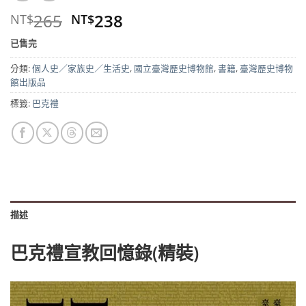
原
目
265
238
NT$
NT$
始
前
已售完
價
價
格：
格：
分類:
個人史／家族史／生活史
,
國立臺灣歷史博物館
,
書籍
,
臺灣歷史博物
NT$265。
NT$238。
館出版品
標籤:
巴克禮
描述
巴克禮宣教回憶錄(精裝)