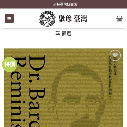
Skip
一起把臺灣找回來
to
content
篩選
特價
加到
關注
商品