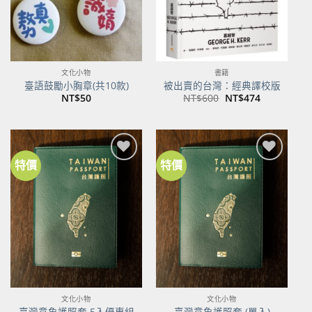
文化小物
書籍
臺語鼓勵小胸章(共10款)
被出賣的台灣：經典譯校版
原
目
NT$
50
NT$
600
NT$
474
始
前
價
價
格：
格：
NT$600。
NT$474。
特價
特價
加到
加到
關注
關注
商品
商品
文化小物
文化小物
臺灣意象護照套 5入優惠組
臺灣意象護照套 (單入)