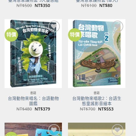
原
目
原
目
NT$
500
NT$
350
NT$
100
NT$
80
始
前
始
前
價
價
價
價
格：
格：
格：
格：
NT$500。
NT$350。
NT$100。
NT$80。
特價
特價
加到
加到
關注
關注
商品
商品
書籍
書籍
台灣動物來唱名：台語動物
台灣動物來唱歌2：台語生
圖鑑
態童謠影音繪本
原
目
原
目
NT$
480
NT$
379
NT$
700
NT$
553
始
前
始
前
價
價
價
價
格：
格：
格：
格：
NT$480。
NT$379。
NT$700。
NT$553。