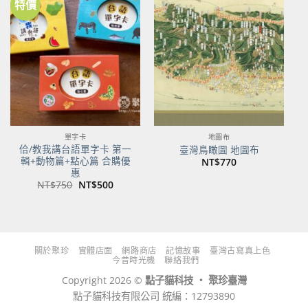
特價
加到
加到
關注
關注
商品
商品
單字卡
地圖布
佮/教我講台語單字卡 第一
臺灣鳥瞰圖 地圖布
輯+動物篇+點心篇 合購優
NT$
770
惠
原
目
NT$
750
NT$
500
始
前
價
價
格：
格：
NT$750。
NT$500。
關於聚珍
實體店面
網路商店
記憶故事
臺灣古寫真上色
今昔時光機
聯絡我們
Copyright 2026 ©
點子貓科技 ‧ 聚珍臺灣
點子貓科技有限公司 統編：12793890