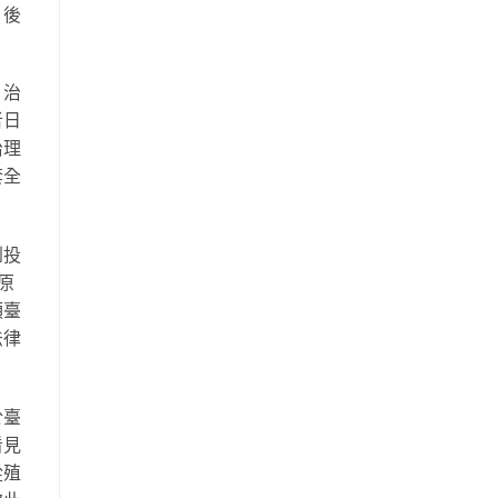
 後
，治
者日
治理
套全
到投
原
領臺
法律
於臺
看見
從殖