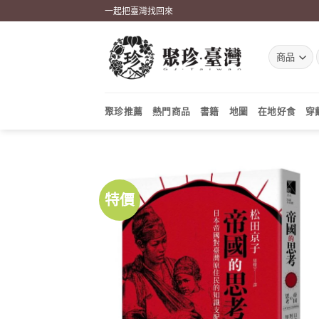
Skip
一起把臺灣找回來
to
content
聚珍推薦
熱門商品
書籍
地圖
在地好食
穿
特價
加到
關注
商品