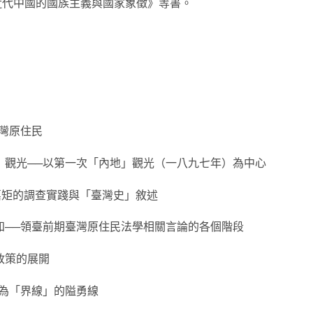
近代中國的國族主義與國家象徵》等書。
臺灣原住民
」觀光──以第一次「內地」觀光（一八九七年）為中心
嘉矩的調查實踐與「臺灣史」敘述
知──領臺前期臺灣原住民法學相關言論的各個階段
政策的展開
作為「界線」的隘勇線