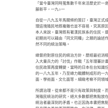
「當今臺灣同時蒐集數千年來活歷史於一
藤新平，一九○一
自從一八九五年馬關條約簽訂，臺灣正式
理這塊殖民地既複雜也並不容易，究其原
本人來說，臺灣既有著漢民族系的住民，
初期尚可以藉由「同文同種」之類的論述
然不同的統治策略。
總督府對原住民的統治方針，歷經最初消
入大量兵力的「討伐」作戰「五年理蕃計
住民政策再度轉變，當時的日本在台知識
的一八九五年，乃至總力戰體制成形的一
面、學術面、文化面等，細緻考察不同領
所謂治理，從來都不是只有政策與制度，
灣殖民統治的研究，絕大多數都把焦點放
統治者最深刻的矛盾。也正因為本書把焦