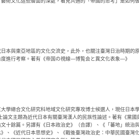
、藝術文化這些層面的深處，看見共通的「帝國的思考」是如何
代日本與東亞地區的文化交流史，此外，也關注臺灣日治時期的
角度進行考察。著有《帝国の視線―博覧会と異文化表象―》
京大學總合文化研究科地域文化研究專攻博士候選人，現任日本
士論文主題為近代日本有關臺灣漢人的民族性論述。著有《黨國
論文十餘篇。另譯有《日本政治史》（合譯）、《「蕃地」統治
化》、《近代日本思想史》、《戰後臺灣政治史：中華民國臺灣