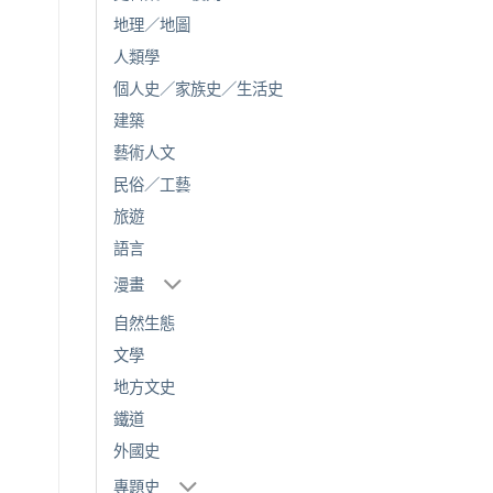
地理／地圖
人類學
個人史／家族史／生活史
建築
藝術人文
民俗／工藝
旅遊
語言
漫畫
自然生態
文學
地方文史
鐵道
外國史
專題史