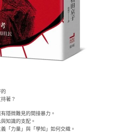
待的
支持著？
還有隱微難見的間接暴力。
化與知識的支配。
主義「力量」與「學知」如何交織。