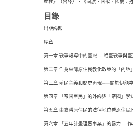
歷程》（合譯）、《國旗、國歌、國慶：
目錄
出版緣起
序章
第一章 戰爭報導中的臺灣──領臺戰爭與
第二章 作為臺灣原住民教化政策的「內地
第三章 殖民主義和歷史再現─—關於伊能
第四章 「帝國臣民」的外緣與「帝國」學
第五章 由臺灣原住民的法律地位看原住民
第六章 「五年計畫理蕃事業」的暴力──