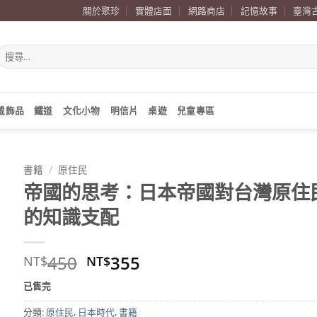
關於聚珍
實體店面
網路商店
記憶故事
臺灣
搜
尋
關
鍵
字:
戴飾品
鐵道
文化小物
明信片
桌遊
兒童專區
書籍
/
原住民
帝國的思考：日本帝國對台灣原住
的知識支配
原
目
450
355
NT$
NT$
始
前
已售完
價
價
格：
格：
分類:
原住民
,
日本時代
,
書籍