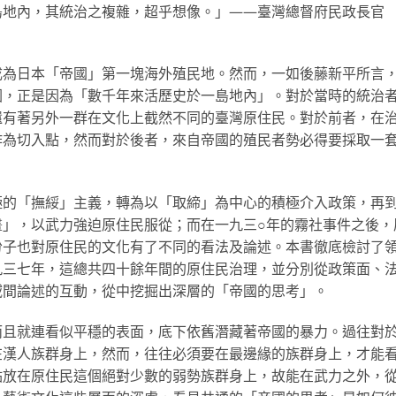
島地內，其統治之複雜，超乎想像。」——臺灣總督府民政長官
成為日本「帝國」第一塊海外殖民地。然而，一如後藤新平所言
因，正是因為「數千年來活歷史於一島地內」。對於當時的統治
還有著另外一群在文化上截然不同的臺灣原住民。對於前者，在
作為切入點，然而對於後者，來自帝國的殖民者勢必得要採取一
極的「撫綏」主義，轉為以「取締」為中心的積極介入政策，再
畫」，以武力強迫原住民服從；而在一九三○年的霧社事件之後，
份子也對原住民的文化有了不同的看法及論述。本書徹底檢討了
九三七年，這總共四十餘年間的原住民治理，並分別從政策面、
域間論述的互動，從中挖掘出深層的「帝國的思考」。
而且就連看似平穩的表面，底下依舊潛藏著帝國的暴力。過往對
在漢人族群身上，然而，往往必須要在最邊緣的族群身上，才能
點放在原住民這個絕對少數的弱勢族群身上，故能在武力之外，