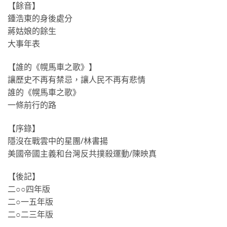
【餘音】
鍾浩東的身後處分
蔣姑娘的餘生
大事年表
【誰的《幌馬車之歌》】
讓歷史不再有禁忌，讓人民不再有悲情
誰的《幌馬車之歌》
一條前行的路
【序錄】
隱沒在戰雲中的星團/林書揚
美國帝國主義和台灣反共撲殺運動/陳映真
【後記】
二○○四年版
二○一五年版
二○二三年版