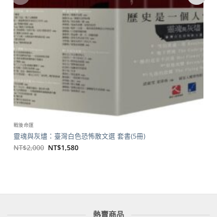
戰後命運
靈魂與灰燼：臺灣白色恐怖散文選 套書(5冊)
原
目
NT$
2,000
NT$
1,580
始
前
價
價
格：
格：
NT$2,000。
NT$1,580。
熱賣商品