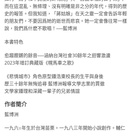
而在這混亂、無條理、沒有明確是非之分的年代，得到的歷
史的報答。但我知道，「蔣姑娘」在天之靈一定會告訴年輕
的朋友們，不要因爲她的逝世而悲哀。她一定會像往常一樣
說，我們爲什麽不歌唱！──藍博洲
本書特色
愈趨鏗鏘的餘音──涵納台灣社會30餘年之迴響激盪
2023年增訂典藏版《幌馬車之歌》
《悲情城市》角色原型鍾浩東校長的生平與身後
歷三十餘年無悔追尋 藍博洲報導文學志業的貫徹
文學家鍾理和深藏一輩子的兄弟情誼
作者簡介
藍博洲
一九六○年生於台灣苗栗。一九八三年開始小說創作。輔仁