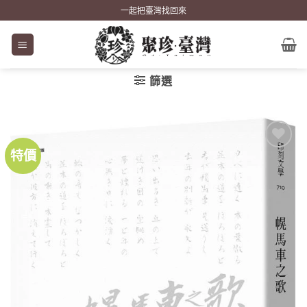
Skip
一起把臺灣找回來
to
content
篩選
特價
加到
關注
商品