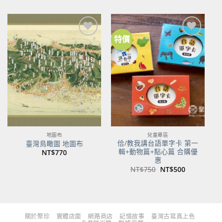
價
價
價
價
格：
格：
格：
格：
NT$480。
NT$379。
NT$700。
NT$553。
特價
加到
加到
關注
關注
商品
商品
地圖布
兒童專區
佮/教我講台語單字卡 第一
臺灣鳥瞰圖 地圖布
輯+動物篇+點心篇 合購優
NT$
770
惠
原
目
NT$
750
NT$
500
始
前
價
價
格：
格：
NT$750。
NT$500。
關於聚珍
實體店面
網路商店
記憶故事
臺灣古寫真上色