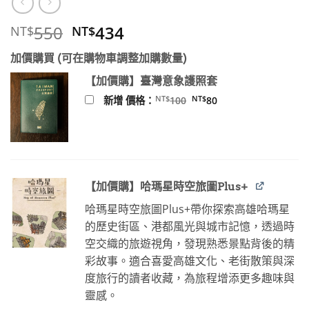
原
目
550
434
NT$
NT$
始
前
加價購買 (可在購物車調整加購數量)
價
價
格：
格：
【加價購】臺灣意象護照套
NT$550。
NT$434。
原
目
NT$
NT$
新增 價格：
100
80
始
前
價
價
格：
格：
NT$100。
NT$80。
【加價購】哈瑪星時空旅圖Plus+
哈瑪星時空旅圖Plus+帶你探索高雄哈瑪星
的歷史街區、港都風光與城市記憶，透過時
空交織的旅遊視角，發現熟悉景點背後的精
彩故事。適合喜愛高雄文化、老街散策與深
度旅行的讀者收藏，為旅程增添更多趣味與
靈感。