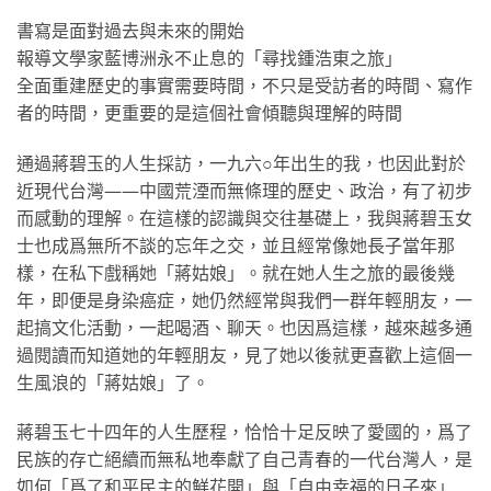
書寫是面對過去與未來的開始
報導文學家藍博洲永不止息的「尋找鍾浩東之旅」
全面重建歷史的事實需要時間，不只是受訪者的時間、寫作
者的時間，更重要的是這個社會傾聽與理解的時間
通過蔣碧玉的人生採訪，一九六○年出生的我，也因此對於
近現代台灣——中國荒湮而無條理的歷史、政治，有了初步
而感動的理解。在這樣的認識與交往基礎上，我與蔣碧玉女
士也成爲無所不談的忘年之交，並且經常像她長子當年那
樣，在私下戲稱她「蔣姑娘」。就在她人生之旅的最後幾
年，即便是身染癌症，她仍然經常與我們一群年輕朋友，一
起搞文化活動，一起喝酒、聊天。也因爲這樣，越來越多通
過閱讀而知道她的年輕朋友，見了她以後就更喜歡上這個一
生風浪的「蔣姑娘」了。
蔣碧玉七十四年的人生歷程，恰恰十足反映了愛國的，爲了
民族的存亡絕續而無私地奉獻了自己青春的一代台灣人，是
如何「爲了和平民主的鮮花開」與「自由幸福的日子來」,