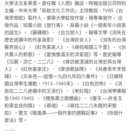
大學法文系畢業。曾任職《人間》雜誌，時報出版公司特約
主編，中央大學「新銳文化工作坊」主持教授，TVBS《台
灣思想起》製作人，東華大學駐校作家。現專事寫作。 出
版作品：短篇小說《旅行者》，長篇小說《一個青年小說家
的誕生》、《藤纏樹》、《台北戀人》，報導文學《消失在
歷史迷霧中的作家身影》、《台灣好女人》、《消失的台灣
醫界良心》、《紅色客家人》、《尋找祖國三千里》、《台
共黨人的悲歌》、《愛情像滿天的流星雨》等，歷史報導
《沉屍、流亡、二二八》、《尋訪被湮滅的台灣史與台灣
人》、《紅色客家庄》、《麥浪歌詠隊》、《共產青年李登
輝》、《天未亮──追憶一九四九年四六事件》、《日據時
期台灣學生運動，1913─1945年》、《白色恐怖》、《消
逝在二二八迷霧中的王添灯》、《老紅帽》、《台灣學運報
告1945-1949》、《幌馬車之歌續曲》、《春天──許金玉
和辜金良的路》、《尋魂》、《尋找二二八失蹤的宋斐
如》，散文《戰風車──一個作家的選戰記事》、《你是什
麼派》等。