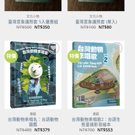
文化小物
文化小物
臺灣意象護照套 5入優惠組
臺灣意象護照套 (單入)
原
目
原
目
NT$
500
NT$
350
NT$
100
NT$
80
始
前
始
前
價
價
價
價
格：
格：
格：
格：
NT$500。
NT$350。
NT$100。
NT$80。
特價
特價
加到
加到
關注
關注
商品
商品
書籍
書籍
台灣動物來唱名：台語動物
台灣動物來唱歌2：台語生
圖鑑
態童謠影音繪本
原
目
原
目
NT$
480
NT$
379
NT$
700
NT$
553
始
前
始
前