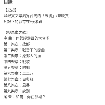
目錄
【史記】
以紀實文學結算台灣的「戰後」/陳映真
凡記下的就存在/侯孝賢
【幌馬車之歌】
序 曲：伴著腳鏈聲的大合唱
第一樂章：故鄉
第二樂章：戰雲下的戀曲
第三樂章：原鄉人的血
第四樂章：戰歌
第五樂章：歸鄉
第六樂章：二二八
第七樂章：白與紅
第八樂章：風暴
第九樂章：訣別
尾 聲：和鳴！你在那裡？