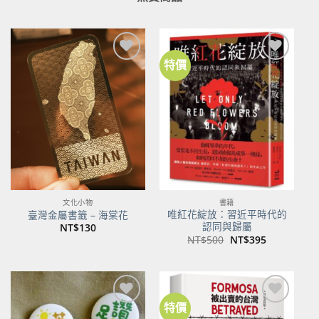
特價
加到
加到
關注
關注
商品
商品
文化小物
書籍
唯紅花綻放：習近平時代的
臺灣金屬書籤 – 海棠花
認同與歸屬
NT$
130
原
目
NT$
500
NT$
395
始
前
價
價
格：
格：
NT$500。
NT$395。
特價
加到
加到