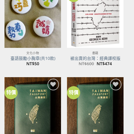
關注
關注
商品
商品
文化小物
書籍
臺語鼓勵小胸章(共10款)
被出賣的台灣：經典譯校版
原
目
NT$
50
NT$
600
NT$
474
始
前
價
價
格：
格：
NT$600。
NT$474。
特價
特價
加到
加到
關注
關注
商品
商品