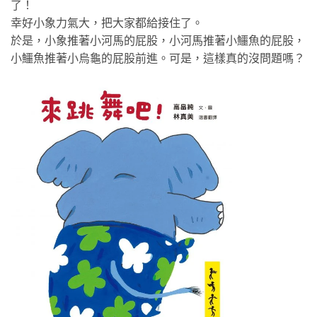
了！
幸好小象力氣大，把大家都給接住了。
於是，小象推著小河馬的屁股，小河馬推著小鱷魚的屁股，
小鱷魚推著小烏龜的屁股前進。可是，這樣真的沒問題嗎？