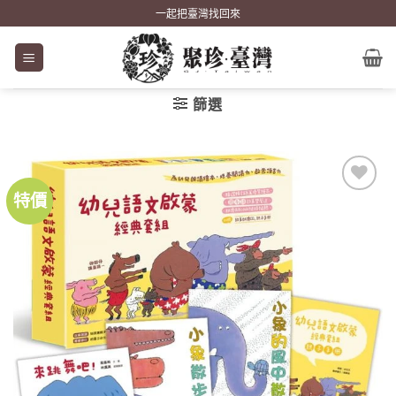
Skip
一起把臺灣找回來
to
content
篩選
特價
加到
關注
商品