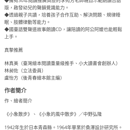
◆擁有30年閱讀推廣資歷的李苑芳老師親自示範朗讀台語
版，啟發幼兒的聲韻覺識能力。
◆透過親子共讀，培養孩子合作互助、解決問題、規律睡
眠、肢體律動等能力。
◆國臺語雙聲道故事朗讀CD，讓陪讀的阿公阿嬤也能輕鬆
上手。
真摯推薦
林真美（臺灣繪本閱讀重量級推手、小大讀書會創辦人）
林昶佐（立法委員）
盧怡方（後青春繪本館主編）
作者簡介
作、繪者簡介
《小象散步》、《小象的風中散步》／中野弘隆
1942年生於日本青森縣。1964年畢業於桑澤設計研究所。