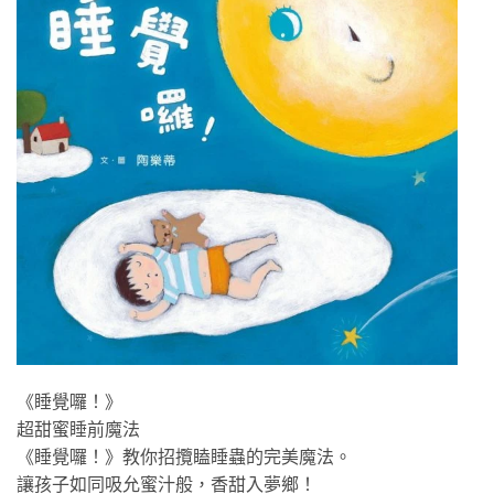
《睡覺囉！》
超甜蜜睡前魔法
《睡覺囉！》教你招攬瞌睡蟲的完美魔法。
讓孩子如同吸允蜜汁般，香甜入夢鄉！