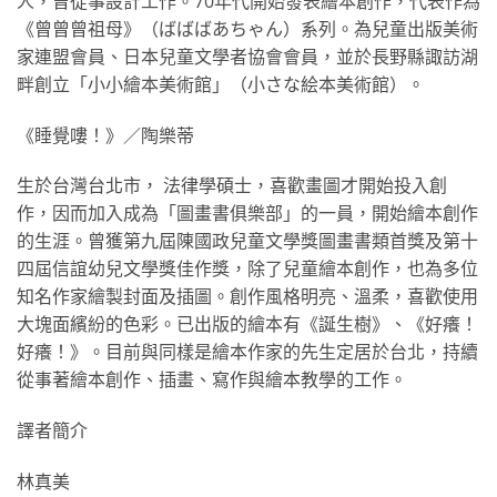
人，曾從事設計工作。70年代開始發表繪本創作，代表作為
《曾曾曾祖母》（ばばばあちゃん）系列。為兒童出版美術
家連盟會員、日本兒童文學者協會會員，並於長野縣諏訪湖
畔創立「小小繪本美術館」（小さな絵本美術館）。
《睡覺嘍！》／陶樂蒂
生於台灣台北市， 法律學碩士，喜歡畫圖才開始投入創
作，因而加入成為「圖畫書俱樂部」的一員，開始繪本創作
的生涯。曾獲第九屆陳國政兒童文學獎圖畫書類首獎及第十
四屆信誼幼兒文學獎佳作獎，除了兒童繪本創作，也為多位
知名作家繪製封面及插圖。創作風格明亮、溫柔，喜歡使用
大塊面繽紛的色彩。已出版的繪本有《誕生樹》、《好癢！
好癢！》。目前與同樣是繪本作家的先生定居於台北，持續
從事著繪本創作、插畫、寫作與繪本教學的工作。
譯者簡介
林真美