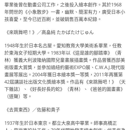
畢業後曾在動畫公司工作，之後投入繪本創作。其於1968
年問世的《小象散步》一書，幽默、簡潔有力，廣受日本小
孩喜愛，至今已近百刷，並破銷售百萬本紀錄。
《來跳舞吧！》／高畠純 たかばたけじゅん
1948年生於日本名古屋。愛知教育大學美術系畢業，任教
於東海女子短期大學。1983年以《這是誰的腳踏車》（青
林）獲義大利波隆納國際兒童書展插畫獎。作品曾獲西部美
術版畫大賞獎，並參加過紐約藝術EXPO展、C.W.A.J.現代版
畫展等展出。2004年獲日本繪本獎一等獎，2011年再獲第
42屆講談社出版文化獎繪本獎。作品有《來跳舞吧！》（天
下雜誌）、《好長好長的蛇》（青林）、《爸爸的圖畫書》
（道聲）等。
《去買東西》／佐藤和貴子
1937年生於日本東京。都立大泉高中畢業。師事高橋正