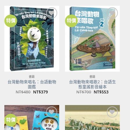
價
價
價
價
格：
格：
格：
格：
NT$500。
NT$350。
NT$100。
NT$80。
特價
特價
加到
加到
關注
關注
商品
商品
書籍
書籍
台灣動物來唱名：台語動物
台灣動物來唱歌2：台語生
圖鑑
態童謠影音繪本
原
目
原
目
NT$
480
NT$
379
NT$
700
NT$
553
始
前
始
前
價
價
價
價
格：
格：
格：
格：
NT$480。
NT$379。
NT$700。
NT$553。
特價
加到
加到
關注
關注