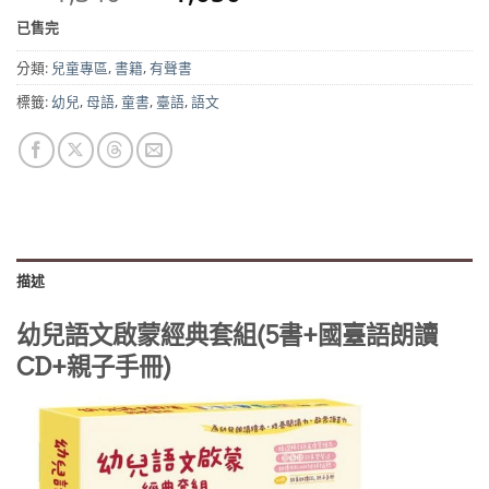
始
前
已售完
價
價
格：
格：
分類:
兒童專區
,
書籍
,
有聲書
NT$1,340。
NT$1,050。
標籤:
幼兒
,
母語
,
童書
,
臺語
,
語文
描述
幼兒語文啟蒙經典套組(5書+國臺語朗讀
CD+親子手冊)