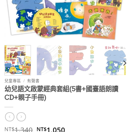
兒童專區
/
有聲書
幼兒語文啟蒙經典套組(5書+國臺語朗讀
CD+親子手冊)
原
目
1,340
1,050
NT$
NT$