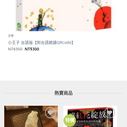
文學
小王子 台語版【附台語朗讀QRcode】
原
目
NT$
350
NT$
300
始
前
價
價
格：
格：
NT$350。
NT$300。
熱賣商品
特價
加到
加到