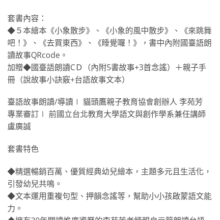
套書內容：
◆５本繪本《小象散步》、《小象的風中散步》、《來跳舞
吧！》、《去買東西》、《睡覺囉！》，書中內附國臺語朗
讀故事QRcode。
加贈◆國臺語朗讀CＤ（內附5書故事+3首念謠）＋親子手
冊（說故事小訣竅+台語故事文本）
臺語故事朗讀/導讀∣ 貓頭鷹親子教育協會創辦人 李苑芳
專業審訂∣ 前國立台北教育大學語文與創作學系兼任講師
盧廣誠
套書特色
◆精選暢銷百萬、優質經典幼兒繪本，主題多元且生活化，
引發幼兒共鳴。
◆文本運用重複句型、押韻念謠等，幫助小小孩啟蒙語文能
力。