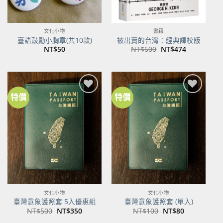
文化小物
書籍
臺語鼓勵小胸章(共10款)
被出賣的台灣：經典譯校版
原
目
NT$
50
NT$
600
NT$
474
始
前
價
價
格：
格：
NT$600。
NT$474。
特價
特價
加到
加到
關注
關注
商品
商品
文化小物
文化小物
臺灣意象護照套 5入優惠組
臺灣意象護照套 (單入)
原
目
原
目
NT$
500
NT$
350
NT$
100
NT$
80
始
前
始
前