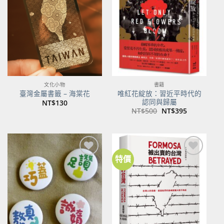
關注
關注
商品
商品
文化小物
書籍
唯紅花綻放：習近平時代的
臺灣金屬書籤 – 海棠花
認同與歸屬
NT$
130
原
目
NT$
500
NT$
395
始
前
價
價
格：
格：
NT$500。
NT$395。
特價
加到
加到
關注
關注
商品
商品