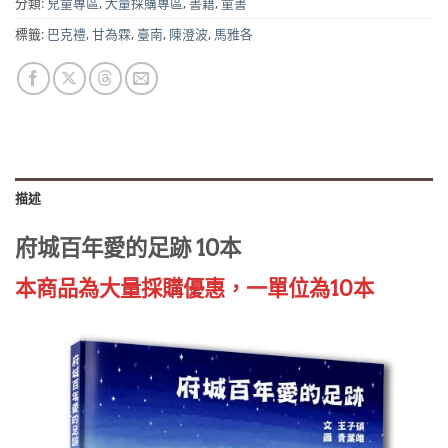
分類:
兒童專區
,
大量採購專區
,
書籍
,
童書
標籤:
巴克禮
,
甘為霖
,
臺南
,
陳澄波
,
馬雅各
描述
府城百年愛的足跡 10本
本商品為大量採購優惠，一單位為10本