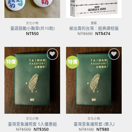
文化小物
書籍
臺語鼓勵小胸章(共10款)
被出賣的台灣：經典譯校版
原
目
NT$
50
NT$
600
NT$
474
始
前
價
價
格：
格：
NT$600。
NT$474。
特價
特價
加到
加到
關注
關注
商品
商品
文化小物
文化小物
臺灣意象護照套 5入優惠組
臺灣意象護照套 (單入)
原
目
原
目
NT$
500
NT$
350
NT$
100
NT$
80