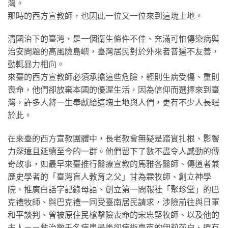
灣。
那時的西方宣教師，也因此一位又一位來到這塊土地。
清國治下的臺灣，是一個衛生條件不佳、充滿可怕傳染病與
治安問題的高風險島嶼，臺灣居民對於外來者普遍不友善，
動輒暴力相向。
來臺的西方宣教師必須承擔這些危險，輕則生病受傷、重則
喪命，他們卻放棄本國的優渥生活，因為信仰而選擇來到臺
灣，許多人將一生奉獻給這塊土地與人們，更有不少人長眠
於此。
在來臺的西方宣教團體中，長老教會無疑是踏實扎根、影響
力深遠且延續至今的一群。他們留下了數不盡令人感動的傳
奇故事，如最早來臺推行醫療宣教的馬雅各醫師、傳道者兼
歷史學者的「臺灣盲人教育之父」甘為霖牧師、創立神學
院、推廣白話字記錄母語、創立第一間報社「聚珍堂」的巴
克禮牧師、與巴克禮一同受臺南居民請求，涉險前往與日軍
和平談判、曾被原住民槍擊險喪命的宋忠堅牧師、以及他的
夫人－－救治數千名病患最後卻病逝臺南的伊莉莎白、還有