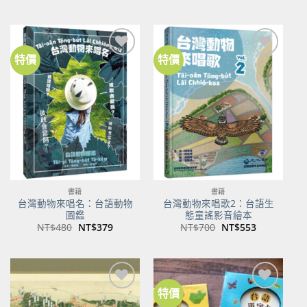
始
前
始
前
價
價
價
價
格：
格：
格：
格：
NT$500。
NT$350。
NT$100。
NT$80。
特價
特價
加到
加到
關注
關注
商品
商品
書籍
書籍
台灣動物來唱名：台語動物
台灣動物來唱歌2：台語生
圖鑑
態童謠影音繪本
原
目
原
目
NT$
480
NT$
379
NT$
700
NT$
553
始
前
始
前
價
價
價
價
格：
格：
格：
格：
NT$480。
NT$379。
NT$700。
NT$553。
特價
加到
加到