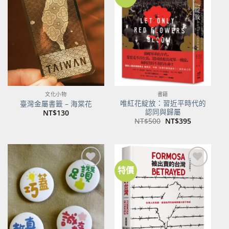
加到
加到
關注
關注
商品
商品
文化小物
書籍
唯紅花綻放：習近平時代的
臺灣金屬書籤 – 海棠花
認同與歸屬
NT$
130
原
目
NT$
500
NT$
395
始
前
價
價
格：
格：
NT$500。
NT$395。
特價
加到
加到
關注
關注
商品
商品