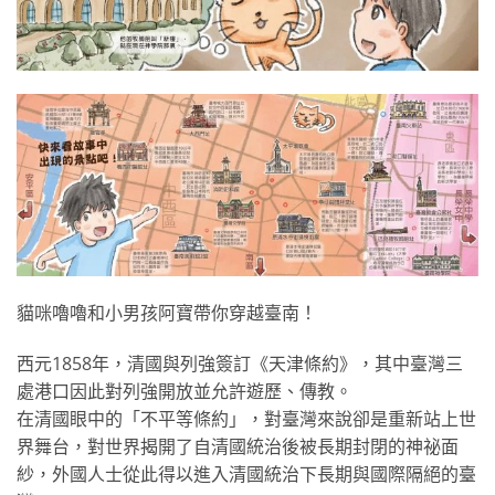
貓咪嚕嚕和小男孩阿寶帶你穿越臺南！
西元1858年，清國與列強簽訂《天津條約》，其中臺灣三
處港口因此對列強開放並允許遊歷、傳教。
在清國眼中的「不平等條約」，對臺灣來說卻是重新站上世
界舞台，對世界揭開了自清國統治後被長期封閉的神祕面
紗，外國人士從此得以進入清國統治下長期與國際隔絕的臺