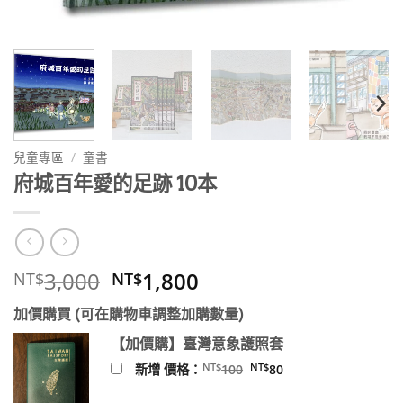
兒童專區
/
童書
府城百年愛的足跡 10本
原
目
3,000
1,800
NT$
NT$
始
前
加價購買 (可在購物車調整加購數量)
價
價
格：
格：
【加價購】臺灣意象護照套
NT$3,000。
NT$1,800。
原
目
NT$
NT$
新增 價格：
100
80
始
前
價
價