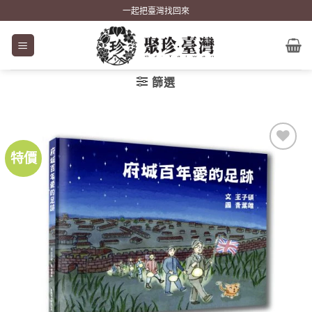
Skip
一起把臺灣找回來
to
content
篩選
特價
加到
關注
商品