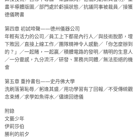
畫半導體版圖／部門處於虧損狀態／抗議同事被裁員／接獲
德儀聘書
第四章 初試啼聲——德州儀器公司
年輕有活力的公司／員工上下都是內行人／與技術脫節，埋
下敗因／直接上線工作／團隊精神令人感動／「你怎麼辦到
的？」／一起賭，一起贏／積體電路的發明／精明的生意人
／一分靈感，九分流汗／研發、業務共同體／無法拒絕的機
會
第五章 重拎書包——史丹佛大學
洗刷落第恥辱／躬逢其盛／用功學習有了回報／不受傳統觀
念束縛／求學如魚得水／儘速回德儀
附錄
文藝少年
伊莉莎伯
勝利的前夕