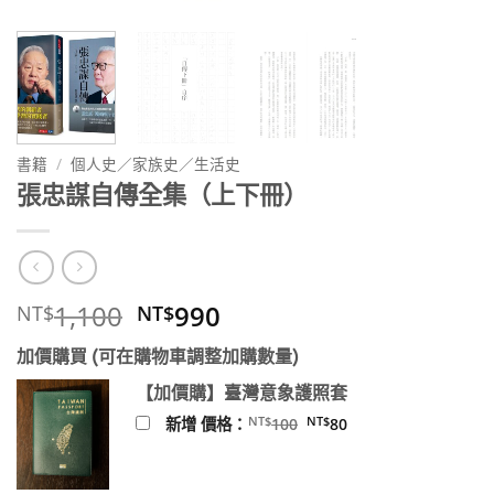
書籍
/
個人史／家族史／生活史
張忠謀自傳全集（上下冊）
原
目
1,100
990
NT$
NT$
始
前
加價購買 (可在購物車調整加購數量)
價
價
格：
格：
【加價購】臺灣意象護照套
NT$1,100。
NT$990。
原
目
NT$
NT$
新增 價格：
100
80
始
前
價
價
格：
格：
NT$100。
NT$80。