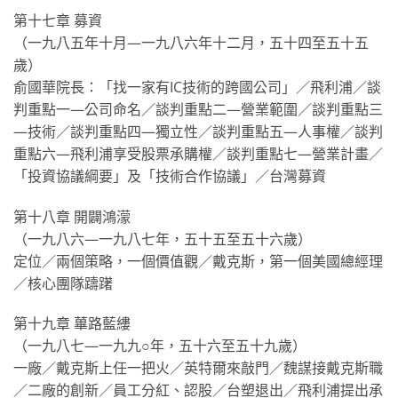
第十七章 募資
（一九八五年十月—一九八六年十二月，五十四至五十五
歲）
俞國華院長：「找一家有IC技術的跨國公司」／飛利浦／談
判重點一—公司命名／談判重點二—營業範圍／談判重點三
—技術／談判重點四—獨立性／談判重點五—人事權／談判
重點六—飛利浦享受股票承購權／談判重點七—營業計畫／
「投資協議綱要」及「技術合作協議」／台灣募資
第十八章 開闢鴻濛
（一九八六—一九八七年，五十五至五十六歲）
定位／兩個策略，一個價值觀／戴克斯，第一個美國總經理
／核心團隊躊躇
第十九章 蓽路藍縷
（一九八七—一九九○年，五十六至五十九歲）
一廠／戴克斯上任一把火／英特爾來敲門／魏謀接戴克斯職
／二廠的創新／員工分紅、認股／台塑退出／飛利浦提出承