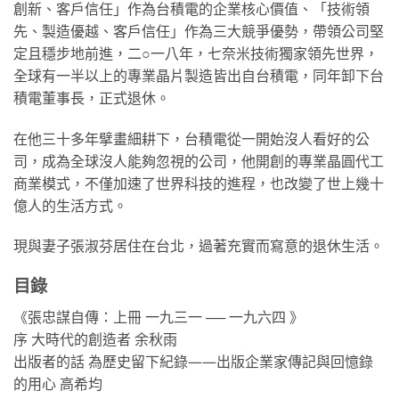
創新、客戶信任」作為台積電的企業核心價值、「技術領
先、製造優越、客戶信任」作為三大競爭優勢，帶領公司堅
定且穩步地前進，二○一八年，七奈米技術獨家領先世界，
全球有一半以上的專業晶片製造皆出自台積電，同年卸下台
積電董事長，正式退休。
在他三十多年擘畫細耕下，台積電從一開始沒人看好的公
司，成為全球沒人能夠忽視的公司，他開創的專業晶圓代工
商業模式，不僅加速了世界科技的進程，也改變了世上幾十
億人的生活方式。
現與妻子張淑芬居住在台北，過著充實而寫意的退休生活。
目錄
《張忠謀自傳：上冊 一九三一 ── 一九六四 》
序 大時代的創造者 余秋雨
出版者的話 為歷史留下紀錄——出版企業家傳記與回憶錄
的用心 高希均