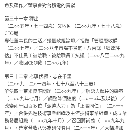
色及運作／董事會對台積電的貢獻
第三十一章 釋出
（二○○五年，七十四歲）又收回（二○○九年，七十八歲）
CEO職
專任董事長的生活／幾個政經論壇／拒做「管理層收購」
（二○○七年）／二○○八年市場不景氣、八百餘「績效評
估」不佳員工被離職、被離職員工抗議（二○○八至二○○九
年）／收回CEO職（二○○九年）
第三十二章 老驥伏櫪，志在千里
（二○○九—二○一四年，七十八至八十三歲）
解決四十奈米良率問題（二○○九年）／解決與輝達的懸案
（二○○九年七月）／調整降價速度（二○一○年及以後）／
改變兩千四百多位「派遣人力」為「正職同仁」（二○一○
年）／合併先進技術事業組織及主流技術事業組織，成立業
務發展組織（二○○九年十月）／召回蔣尚義（二○○九年九
月），確定營收八％為研發費用（二○一○年）／大幅增加