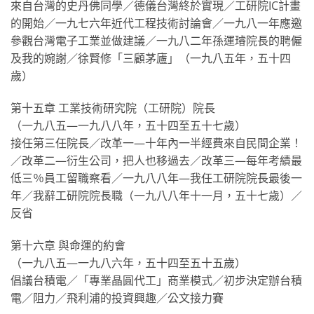
來自台灣的史丹佛同學／德儀台灣終於實現／工研院IC計畫
的開始／一九七六年近代工程技術討論會／一九八一年應邀
參觀台灣電子工業並做建議／一九八二年孫運璿院長的聘僱
及我的婉謝／徐賢修「三顧茅廬」（一九八五年，五十四
歲）
第十五章 工業技術研究院（工研院）院長
（一九八五—一九八八年，五十四至五十七歲）
接任第三任院長／改革一—十年內一半經費來自民間企業！
／改革二—衍生公司，把人也移過去／改革三—每年考績最
低三％員工留職察看／一九八八年—我任工研院院長最後一
年／我辭工研院院長職（一九八八年十一月，五十七歲）／
反省
第十六章 與命運的約會
（一九八五—一九八六年，五十四至五十五歲）
倡議台積電／「專業晶圓代工」商業模式／初步決定辦台積
電／阻力／飛利浦的投資興趣／公文接力賽