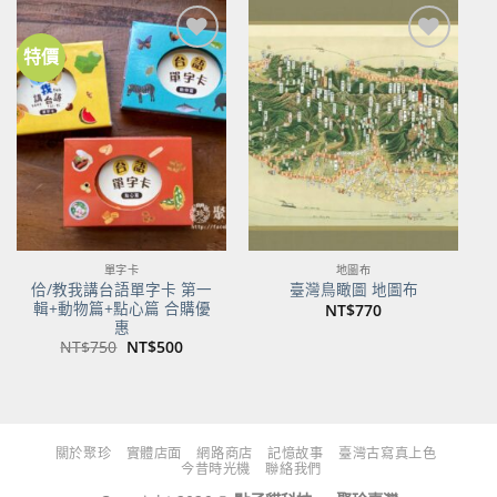
NT$480。
NT$379。
NT$700。
NT$553。
特價
加到
加到
關注
關注
商品
商品
單字卡
地圖布
佮/教我講台語單字卡 第一
臺灣鳥瞰圖 地圖布
輯+動物篇+點心篇 合購優
NT$
770
惠
原
目
NT$
750
NT$
500
始
前
價
價
格：
格：
NT$750。
NT$500。
關於聚珍
實體店面
網路商店
記憶故事
臺灣古寫真上色
今昔時光機
聯絡我們