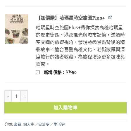
【加價購】哈瑪星時空旅圖Plus+
哈瑪星時空旅圖Plus+帶你探索高雄哈瑪星
的歷史街區、港都風光與城市記憶，透過時
空交織的旅遊視角，發現熟悉景點背後的精
彩故事。適合喜愛高雄文化、老街散策與深
度旅行的讀者收藏，為旅程增添更多趣味與
靈感。
NT$
新增 價格：
50
張忠謀自傳全集（上下冊） 數量
加入購物車
分類:
書籍
,
個人史／家族史／生活史