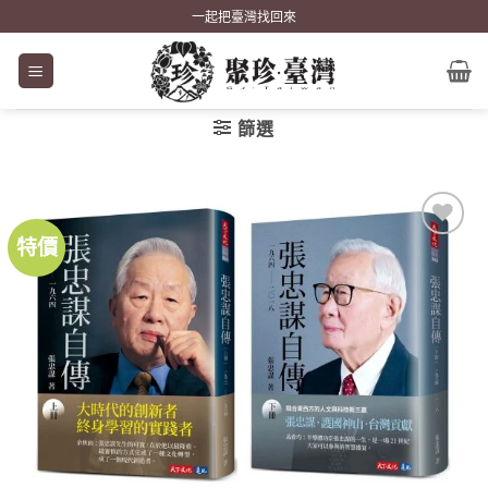
Skip
一起把臺灣找回來
to
content
篩選
特價
加到
關注
商品