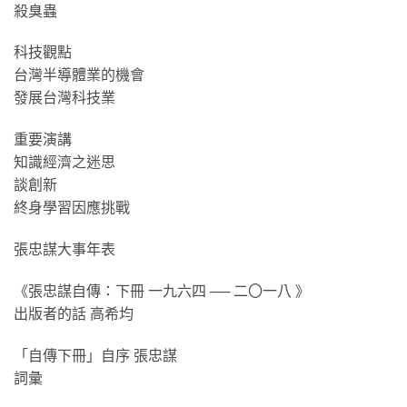
殺臭蟲
科技觀點
台灣半導體業的機會
發展台灣科技業
重要演講
知識經濟之迷思
談創新
終身學習因應挑戰
張忠謀大事年表
《張忠謀自傳：下冊 一九六四 ── 二〇一八 》
出版者的話 高希均
「自傳下冊」自序 張忠謀
詞彙