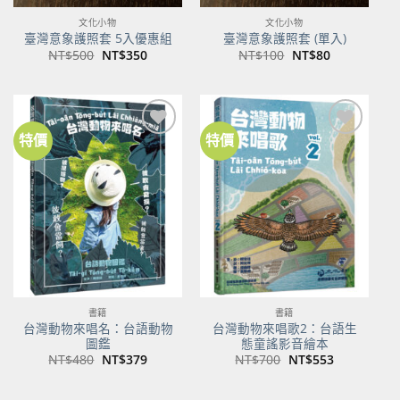
文化小物
文化小物
臺灣意象護照套 5入優惠組
臺灣意象護照套 (單入)
原
目
原
目
NT$
500
NT$
350
NT$
100
NT$
80
始
前
始
前
價
價
價
價
格：
格：
格：
格：
NT$500。
NT$350。
NT$100。
NT$80。
特價
特價
加到
加到
關注
關注
商品
商品
書籍
書籍
台灣動物來唱名：台語動物
台灣動物來唱歌2：台語生
圖鑑
態童謠影音繪本
原
目
原
目
NT$
480
NT$
379
NT$
700
NT$
553
始
前
始
前
價
價
價
價
格：
格：
格：
格：