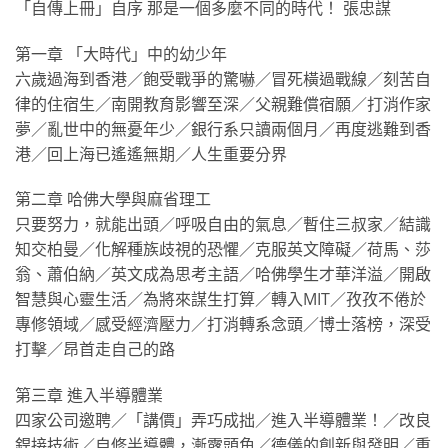
「自傳上冊」自序 那是一個多麼不同的時代！ 張忠謀
第一章 「大時代」中的幼少年
六歲過海到香港／飽受戰爭的驚嚇／冒死橫過戰線／刻苦自
律的住宿生／南開教育影響至深／父親難償宿願／打消作家
夢／亂世中的無憂年少／銀行系只讀兩個月／再度逃難到香
港／回上海已遙遙無期／人生重要分界
第二章 哈佛大學與麻省理工
只要努力，就能出頭／呼吸自由的氣息／暫住三叔家／結識
知交柏曼／化解種族歧視的恐懼／克服英文障礙／荷馬、莎
翁、蕭伯納／英文成為思考主語／哈佛學生才華洋溢／開啟
智慧與心靈生活／為將來謀生打算／轉入MIT／孜孜不倦於
專修領域／感受經濟壓力／打消轉系念頭／博士落榜，深受
打擊／昂首走自己的路
第三章 進入半導體業
四家公司邀聘／「講價」弄巧成拙／進入半導體業！／改良
銲接技術／自修半導體，漸露頭角／德儀的創新與發明／重