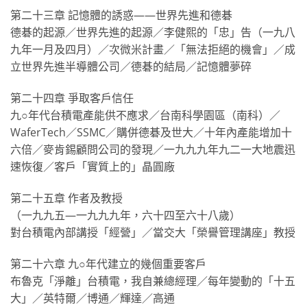
第二十三章 記憶體的誘惑——世界先進和德碁
德碁的起源／世界先進的起源／李健熙的「忠」告（一九八
九年一月及四月）／次微米計畫／「無法拒絕的機會」／成
立世界先進半導體公司／德碁的結局／記憶體夢碎
第二十四章 爭取客戶信任
九○年代台積電產能供不應求／台南科學園區（南科）／
WaferTech／SSMC／購併德碁及世大／十年內產能增加十
六倍／麥肯錫顧問公司的發現／一九九九年九二一大地震迅
速恢復／客戶「實質上的」晶圓廠
第二十五章 作者及教授
（一九九五—一九九九年，六十四至六十八歲）
對台積電內部講授「經營」／當交大「榮譽管理講座」教授
第二十六章 九○年代建立的幾個重要客戶
布魯克「淨離」台積電，我自兼總經理／每年變動的「十五
大」／英特爾／博通／輝達／高通