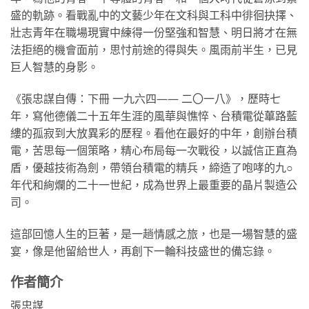
盛的軌跡。看戰亂中的文藝少年在文科與工科中徘徊抉擇、
壯志青年在職場現實中練得一份堅強和智慧、明日將才在無
法拒絕的機會面前，思忖前途的得與失。風雨前半生，已見
巨人智慧的身影。
《張忠謀自傳：下冊 一九六四—— 二〇一八》，歷時七
年，寫他德儀二十五年生涯的風華與憔悴、台積電從蓽路藍
縷的孤寂到大放異彩的歷程。看他在最好的中年，創辦台積
電，苦思每一個策略，精心布局每一次戰役，以誠信正直為
盾，優越技術為劍，帶領台積電的精兵，締造了咆哮的九○
年代和絢爛的二十一世紀，成為世界上最重要的晶片製造公
司。
這部回憶人生的巨著，是一趟情感之旅，也是一場智慧的盛
宴，像是他留給世人，再創下一輪科技盛世的備忘錄。
作者簡介
張忠謀