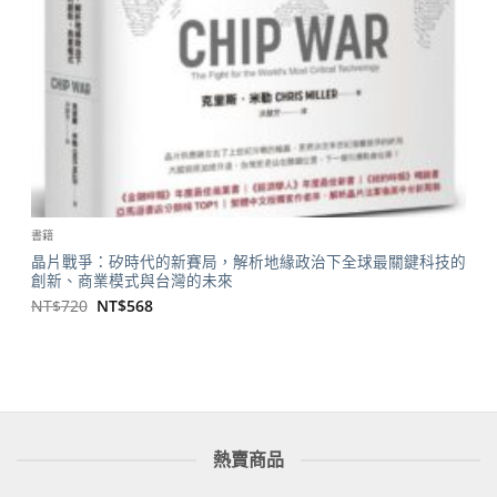
書籍
晶片戰爭：矽時代的新賽局，解析地緣政治下全球最關鍵科技的
創新、商業模式與台灣的未來
原
目
NT$
720
NT$
568
始
前
價
價
格：
格：
NT$720。
NT$568。
熱賣商品