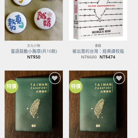
商品
商品
文化小物
書籍
臺語鼓勵小胸章(共10款)
被出賣的台灣：經典譯校版
原
目
NT$
50
NT$
600
NT$
474
始
前
價
價
格：
格：
NT$600。
NT$474。
特價
特價
加到
加到
關注
關注
商品
商品