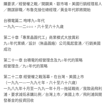
購要求／經營權之戰／開闢美、歐市場，美國行銷經理易人
／魏謀辭職／布魯克接任總經理／黃金年代即將開始
台積電篇二 咆哮九○年代
一九九一—二○○○，六十至六十九歲
第二十章「專業晶圓代工」商業模式大放異彩
九○年代業績／設計（無晶圓廠）公司風起雲湧／行銷美國
成功
第二十一章 台積電的經營理念及九○年代的策略
經營理念／九○年代的策略
第二十二章 經營權之戰落幕，在台灣、美國上市
（一九九一—一九九七年，六十至六十六歲）
一九八九年十月至一九九一年十月—拖延戰術／我致函飛利
浦，要求減低承購比例／台灣上市／美國上市／飛利浦與開
發基金的投資回收