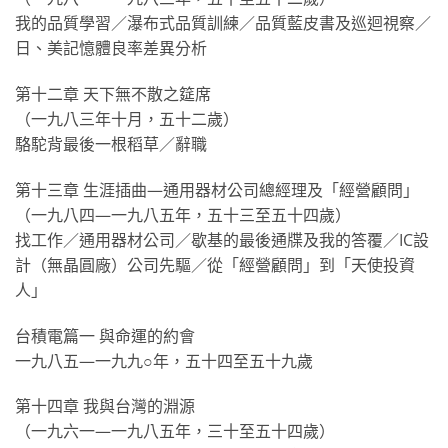
我的品質學習／瀑布式品質訓練／品質藍皮書及巡迴視察／
日、美記憶體良率差異分析
第十二章 天下無不散之筵席
（一九八三年十月，五十二歲）
駱駝背最後一根稻草／辭職
第十三章 生涯插曲—通用器材公司總經理及「經營顧問」
（一九八四—一九八五年，五十三至五十四歲）
找工作／通用器材公司／歇基的最後通牒及我的答覆／IC設
計（無晶圓廠）公司先驅／從「經營顧問」到「天使投資
人」
台積電篇一 與命運的約會
一九八五—一九九○年，五十四至五十九歲
第十四章 我與台灣的淵源
（一九六一—一九八五年，三十至五十四歲）