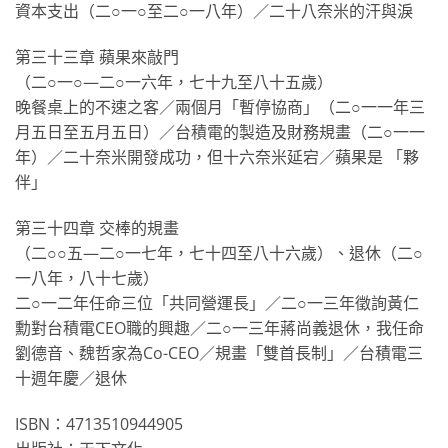
資本支出（二○一○至二○一八年）／二十八奈米的汗與淚
第三十三章 蘋果來敲門
（二○一○—二○一六年，七十九至八十五歲）
晚餐桌上的不速之客／兩個月「暫停協商」（二○一一年三
月五日至五月五日）／台積電的製造及財務規畫（二○一一
年）／二十奈米開發成功，但十六奈米延宕／蘋果是 「夥
伴」
第三十四章 交棒的規畫
（二○○五—二○一七年，七十四至八十六歲）、退休（二○
一八年，八十七歲）
二○一二年任命三位「共同營運長」／二○一三年徵詢黃仁
勳對台積電CEO職的興趣／二○一三年蔣尚義退休，我任命
劉德音、魏哲家為Co-CEO／規畫「雙首長制」／台積電三
十週年慶／退休
ISBN：4713510944905