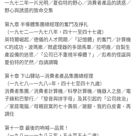
一九七二年一片光明／夏伯特的野心／消費者產品的誘惑／
野心與誘惑的致命交集
第九章 半導體集團總經理的奮鬥及掙扎
（一九七二—一九七八年，四十一至四十七歲）
英特爾崛起／德儀的人才問題／「記憶體」的奮鬥／計算機
IC的成功、波瑪案／微處理器的多頭馬車／拉吧廠／自製生
產設備的迷思／「公司已不重視半導體？」／彪希的怪誕與
夏伯特的茫然／自請調職
第十章 下山驛站—消費者產品集團總經理
（一九七八—一九八○年，四十七至四十九歲）
消費者集團／消費者計算機／科學計算機／機器人之旅／電
子錶和巴黎行／「發音與拼字母」及其引起的「公司政治」
／家庭電腦／母親寂寞的七十壽辰／跛腳、我的白皮書、再
調任
第十一章 最後的吶喊—品質！
（一九八一—一九八三年，五十至五十二歲）