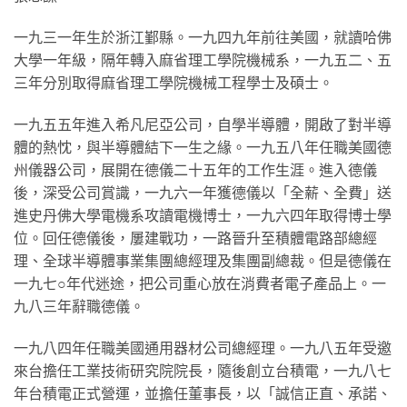
一九三一年生於浙江鄞縣。一九四九年前往美國，就讀哈佛
大學一年級，隔年轉入麻省理工學院機械系，一九五二、五
三年分別取得麻省理工學院機械工程學士及碩士。
一九五五年進入希凡尼亞公司，自學半導體，開啟了對半導
體的熱忱，與半導體結下一生之緣。一九五八年任職美國德
州儀器公司，展開在德儀二十五年的工作生涯。進入德儀
後，深受公司賞識，一九六一年獲德儀以「全薪、全費」送
進史丹佛大學電機系攻讀電機博士，一九六四年取得博士學
位。回任德儀後，屢建戰功，一路晉升至積體電路部總經
理、全球半導體事業集團總經理及集團副總裁。但是德儀在
一九七○年代迷途，把公司重心放在消費者電子產品上。一
九八三年辭職德儀。
一九八四年任職美國通用器材公司總經理。一九八五年受邀
來台擔任工業技術研究院院長，隨後創立台積電，一九八七
年台積電正式營運，並擔任董事長，以「誠信正直、承諾、