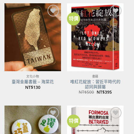
特價
加到
加到
關注
關注
商品
商品
文化小物
書籍
唯紅花綻放：習近平時代的
臺灣金屬書籤 – 海棠花
認同與歸屬
NT$
130
原
目
NT$
500
NT$
395
始
前
價
價
格：
格：
NT$500。
NT$395。
特價
加到
加到
關注
關注