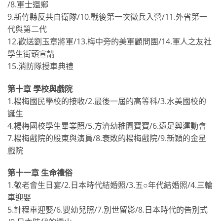
∕8.軍士還鄉
9.新竹縣反共自衛隊∕10.戰後第一次徵兵入營∕11.外省第一
代與第二代
12.歡送劉玉章將軍∕13.梅中旁的美軍顧問團∕14.軍人之友社
學生街頭宣講
15.消防隊授車典禮
第十章 學校與戲院
1.楊梅國民學校的接收∕2.最後一屆的高等科∕3.水美國校的
誕生
4.楊梅國校學生畢業照∕5.方濟幼稚園寶寶∕6.遠足與運動會
7.楊梅戲院的股東與演員∕8.衰敗的楊梅戲院∕9.新穎的金星
戲院
第十一章 生命禮俗
1.敬老會生日宴∕2.日本時代結婚照∕3.五○年代結婚照∕4.三輪
車迎娶
5.計程車迎娶∕6.嬰幼兒照∕7.別世留影∕8.日本時代的告別式