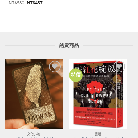
原
目
NT$
580
NT$
457
始
前
價
價
格：
格：
NT$580。
NT$457。
熱賣商品
特價
加到
加到
關注
關注
商品
商品
文化小物
書籍