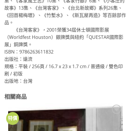
集、《客家風土志》10集、《客家行腳》6集、《小客庄的
故事》13集、《台灣客家》、《台北新故鄉》系列26集、
《回首楊梅壢》、《竹塹水》、《新瓦屋再造》等百餘部作
品。
《台灣客家》，2001榮獲34屆休士頓國際影展
（Worldfest Houston）銀牌獎與紐約「QUESTAR國際影
展」銅牌獎。
ISBN：9786263611832
出版社：遠流
規格：平裝 / 256頁 / 16.7 x 23 x 1.7 cm / 普通級 / 雙色印
刷 / 初版
出版地：台灣
相關商品
特價
加到
關注
商品