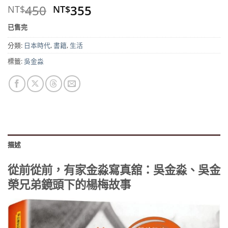
原
目
450
355
NT$
NT$
始
前
已售完
價
價
格：
格：
分類:
日本時代
,
書籍
,
生活
NT$450。
NT$355。
標籤:
吳金淼
描述
從前從前，有家金淼寫真舘：吳金淼、吳金
榮兄弟鏡頭下的楊梅故事