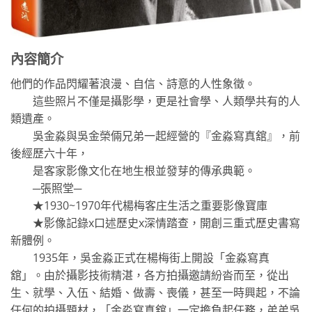
內容簡介
他們的作品閃耀著浪漫、自信、詩意的人性象徵。
這些照片不僅是攝影學，更是社會學、人類學共有的人
類遺產。
吳金淼與吳金榮倆兄弟一起經營的『金淼寫真舘』，前
後經歷六十年，
是客家影像文化在地生根並發芽的傳承典範。
─張照堂─
★1930~1970年代楊梅客庄生活之重要影像寶庫
★影像記錄x口述歷史x深情踏查，開創三重式歷史書寫
新體例。
1935年，吳金淼正式在楊梅街上開設「金淼寫真
舘」。由於攝影技術精湛，各方拍攝邀請紛沓而至，從出
生、就學、入伍、結婚、做壽、喪儀，甚至一時興起，不論
任何的拍攝題材，「金淼寫真舘」一定擔負起任務，弟弟吳