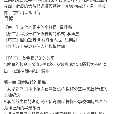
後四十餘載的大時代遞嬗與轉換，真切地結影，深情地成
像，付梓出書永流傳。
目錄
【序一】文化地圖中的小紅標 周樑楷
【序二】以另一種記錄楊梅的形式 李達嘉
【序三】回山望有情 歸鄉看人世 吳榮訓
【作者序】完成我個人的楊梅拼圖
【楔子】 吳金淼兄弟的故事
1.故事的起點—金淼照相舘∕2.家族與寫場∕3.攝影之外的演
出—花燈∕4.楊梅相片寶庫
第一章 日本時代的楊梅
1.女兒節∕2.日本小孩與台灣香蕉∕3.楊梅分室∕4.派出所建築
上棟紀念
5.李金益庄長的送別照∕6.保育園∕7.楊梅公學校運動會∕8.台
北神社前的畢業旅行