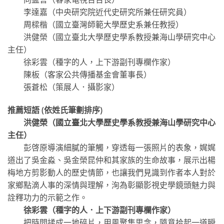
李達嘉（中央研究院近代史研究所兼任研究員）
周樑楷（國立臺灣師範大學歷史系兼任教授）
洪健榮（國立臺北大學歷史學系教授兼海山學研究中心
主任）
徐彩雲（種字的人，上下游副刊專欄作家）
陳板（客家公共傳播基金會董事長）
張蒼松（策展人．攝影家）
推薦短語 (依姓氏筆劃排序)
洪健榮（國立臺北大學歷史學系教授兼海山學研究中心
主任）
彭啓原導演細膩的筆觸，穿透每一張照片的表象，娓娓
道出了吳金淼、吳金榮昆仲和其家族的生命故事，展示出楊
梅地方剪影動人的歷史情節，也讓我們見識到作者本人對於
家鄉點滴人事的深情與理解，洵為彰顯影視史學鏡頭魅力與
詮釋功力的示範之作。
徐彩雲（種字的人．上下游副刊專欄作家）
把時間揉成一地碎片，用風聚集思念，隨意拾起一道瞬