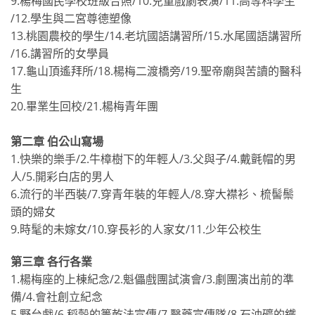
9.楊梅國民學校班級合照∕10.兒童戲劇表演∕11.高等科學生
∕12.學生與二宮尊德塑像
13.桃園農校的學生∕14.老坑國語講習所∕15.水尾國語講習所
∕16.講習所的女學員
17.龜山頂遙拜所∕18.楊梅二渡橋旁∕19.聖帝廟與苦讀的醫科
生
20.畢業生回校∕21.楊梅青年團
第二章 伯公山寫場
1.快樂的樂手∕2.牛樟樹下的年輕人∕3.父與子∕4.戴氈帽的男
人∕5.開彩白店的男人
6.流行的半西裝∕7.穿青年裝的年輕人∕8.穿大襟衫、梳髻鬃
頭的婦女
9.時髦的未嫁女∕10.穿長衫的人家女∕11.少年公校生
第三章 各行各業
1.楊梅座的上棟紀念∕2.魁儡戲團試演會∕3.劇團演出前的準
備∕4.會社創立紀念
5.野台戲∕6.稻穀的簣乾法宣傳∕7.醫藥宣傳隊∕8.石油礦的鐵