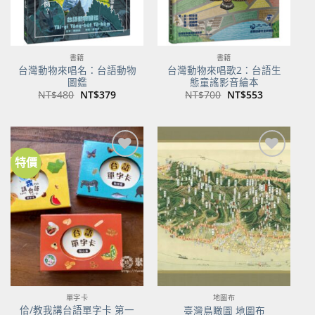
書籍
書籍
台灣動物來唱名：台語動物
台灣動物來唱歌2：台語生
圖鑑
態童謠影音繪本
原
目
原
目
NT$
480
NT$
379
NT$
700
NT$
553
始
前
始
前
價
價
價
價
格：
格：
格：
格：
NT$480。
NT$379。
NT$700。
NT$553。
特價
加到
加到
關注
關注
商品
商品
單字卡
地圖布
佮/教我講台語單字卡 第一
臺灣鳥瞰圖 地圖布