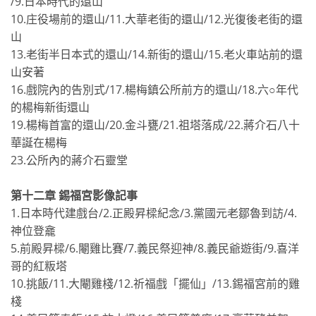
∕9.日本時代的還山
10.庄役場前的還山∕11.大華老街的還山∕12.光復後老街的還
山
13.老街半日本式的還山∕14.新街的還山∕15.老火車站前的還
山安著
16.戲院內的告別式∕17.楊梅鎮公所前方的還山∕18.六○年代
的楊梅新街還山
19.楊梅首富的還山∕20.金斗甕∕21.祖塔落成∕22.蔣介石八十
華誕在楊梅
23.公所內的蔣介石靈堂
第十二章 錫福宮影像記事
1.日本時代建戲台∕2.正殿昇樑紀念∕3.黨國元老鄒魯到訪∕4.
神位登龕
5.前殿昇樑∕6.閹雞比賽∕7.義民祭迎神∕8.義民爺遊街∕9.喜洋
哥的紅粄塔
10.挑飯∕11.大閹雞棧∕12.祈福戲「擺仙」∕13.錫福宮前的雞
棧