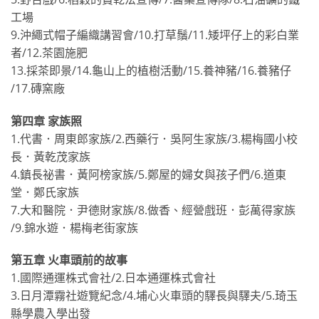
工場
9.沖繩式帽子編織講習會∕10.打草鬚∕11.矮坪仔上的彩白業
者∕12.茶園施肥
13.採茶即景∕14.龜山上的植樹活動∕15.養神豬∕16.養豬仔
∕17.磚窯廠
第四章 家族照
1.代書．周東郎家族∕2.西藥行．吳阿生家族∕3.楊梅國小校
長．黃乾茂家族
4.鎮長祕書．黃阿榜家族∕5.鄭屋的婦女與孩子們∕6.道東
堂．鄭氏家族
7.大和醫院．尹德財家族∕8.做香、經營戲班．彭萬得家族
∕9.錦水遊．楊梅老街家族
第五章 火車頭前的故事
1.國際通運株式會社∕2.日本通運株式會社
3.日月潭霧社遊覽紀念∕4.埔心火車頭的驛長與驛夫∕5.琦玉
縣學農入學出發