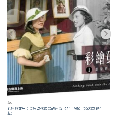
寫真
彩繪鄧南光：還原時代瑰麗的色彩1924-1950（2023新修訂
版）