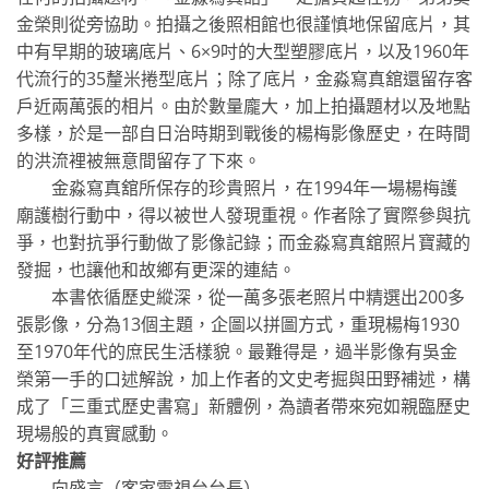
金榮則從旁協助。拍攝之後照相館也很謹慎地保留底片，其
中有早期的玻璃底片、6×9吋的大型塑膠底片，以及1960年
代流行的35釐米捲型底片；除了底片，金淼寫真舘還留存客
戶近兩萬張的相片。由於數量龐大，加上拍攝題材以及地點
多樣，於是一部自日治時期到戰後的楊梅影像歷史，在時間
的洪流裡被無意間留存了下來。
金淼寫真舘所保存的珍貴照片，在1994年一場楊梅護
廟護樹行動中，得以被世人發現重視。作者除了實際參與抗
爭，也對抗爭行動做了影像記錄；而金淼寫真舘照片寶藏的
發掘，也讓他和故鄉有更深的連結。
本書依循歷史縱深，從一萬多張老照片中精選出200多
張影像，分為13個主題，企圖以拼圖方式，重現楊梅1930
至1970年代的庶民生活樣貌。最難得是，過半影像有吳金
榮第一手的口述解說，加上作者的文史考掘與田野補述，構
成了「三重式歷史書寫」新體例，為讀者帶來宛如親臨歷史
現場般的真實感動。
好評推薦
向盛言（客家電視台台長）