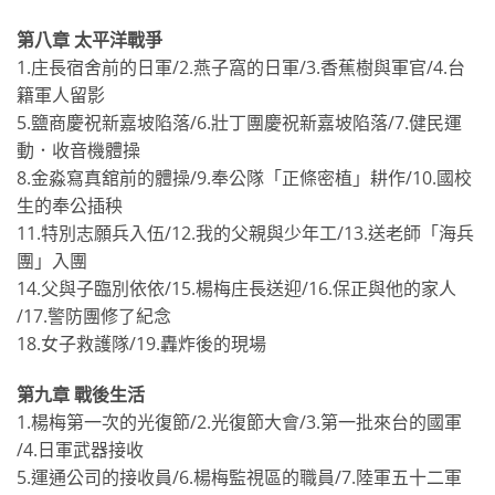
第八章 太平洋戰爭
1.庄長宿舍前的日軍∕2.燕子窩的日軍∕3.香蕉樹與軍官∕4.台
籍軍人留影
5.鹽商慶祝新嘉坡陷落∕6.壯丁團慶祝新嘉坡陷落∕7.健民運
動．收音機體操
8.金淼寫真舘前的體操∕9.奉公隊「正條密植」耕作/10.國校
生的奉公插秧
11.特別志願兵入伍∕12.我的父親與少年工∕13.送老師「海兵
團」入團
14.父與子臨別依依∕15.楊梅庄長送迎∕16.保正與他的家人
∕17.警防團修了紀念
18.女子救護隊∕19.轟炸後的現場
第九章 戰後生活
1.楊梅第一次的光復節∕2.光復節大會∕3.第一批來台的國軍
∕4.日軍武器接收
5.運通公司的接收員∕6.楊梅監視區的職員∕7.陸軍五十二軍