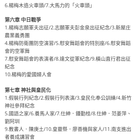
6.楊梅木造火車頭∕7.大馬力的「火車頭」
第六章 中日戰爭
1.楊梅志願軍夫出征∕2.志願軍夫彭金泉出征紀念∕3.新屋庄
農業義勇團
4.楊梅防衛團防空演習∕5.慰安舞蹈會的特別座∕6.慰安舞蹈
會的空軍舞
7.慰安舞蹈會的表演者∕8.達文從軍紀念∕9.橫山直行君出征
紀念
10.楊梅的愛國婦人會
第七章 神社與皇民化
1.假裝行列紀念∕2.假裝行列表演∕3.皇民化奉公訓練∕4.新竹
神社參拜紀念
5.國語之家∕6.養馬人家∕7.仕紳．鍾勤桂∕8.仕紳．范姜萍、
劉阿圳
9.教書人．陳庚土∕10.皇靈祭．廖善機與家人∕11.南支進出
者養成講習會