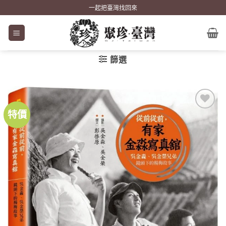
Skip
一起把臺灣找回來
to
content
篩選
特價
加到
關注
商品