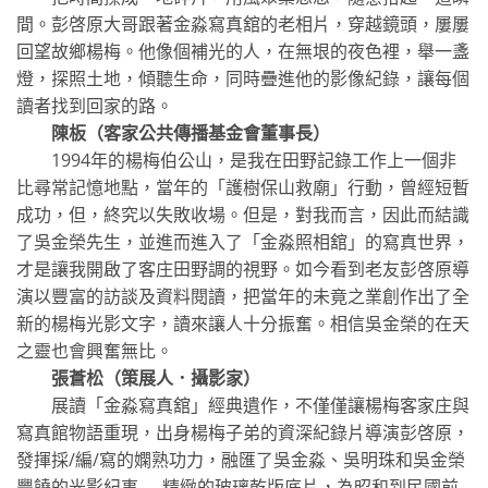
間。彭啓原大哥跟著金淼寫真舘的老相片，穿越鏡頭，屢屢
回望故鄉楊梅。他像個補光的人，在無垠的夜色裡，舉一盞
燈，探照土地，傾聽生命，同時疊進他的影像紀錄，讓每個
讀者找到回家的路。
陳板（客家公共傳播基金會董事長）
1994年的楊梅伯公山，是我在田野記錄工作上一個非
比尋常記憶地點，當年的「護樹保山救廟」行動，曾經短暫
成功，但，終究以失敗收場。但是，對我而言，因此而結識
了吳金榮先生，並進而進入了「金淼照相舘」的寫真世界，
才是讓我開啟了客庄田野調的視野。如今看到老友彭啓原導
演以豐富的訪談及資料閱讀，把當年的未竟之業創作出了全
新的楊梅光影文字，讀來讓人十分振奮。相信吳金榮的在天
之靈也會興奮無比。
張蒼松（策展人．攝影家）
展讀「金淼寫真舘」經典遺作，不僅僅讓楊梅客家庄與
寫真館物語重現，出身楊梅子弟的資深紀錄片導演彭啓原，
發揮採/編/寫的嫻熟功力，融匯了吳金淼、吳明珠和吳金榮
豐饒的光影紀事──精緻的玻璃乾版底片，為昭和到民國前