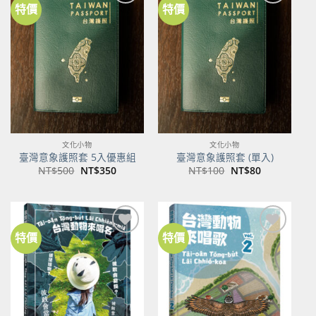
特價
特價
加到
加到
關注
關注
商品
商品
文化小物
文化小物
臺灣意象護照套 5入優惠組
臺灣意象護照套 (單入)
原
目
原
目
NT$
500
NT$
350
NT$
100
NT$
80
始
前
始
前
價
價
價
價
格：
格：
格：
格：
NT$500。
NT$350。
NT$100。
NT$80。
特價
特價
加到
加到
關注
關注
商品
商品