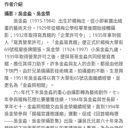
作者介紹
攝影∣吳金淼、吳金榮
吳金淼（1915-1984）出生於楊梅庄，從小即嶄露出繪
畫的藝術天分。1929年從楊梅公學校畢業後開始接觸攝
影；1932年取得寫真舘的「企業許可令」；1935年拿到個
人「寫真營業許可」，「金淼寫真舘」便正式於楊梅大華街
69號租屋掛牌開張。吳金榮（1924-1997）小吳金淼九歲，
1939年取得營業許可之後，便與哥哥金淼共同經營寫真
舘，擔任其得力助手，許多金淼與友人的合影，都是由他按
下快門。由於兄弟倆攝影技術精湛，拍攝邀約不斷、生意興
隆，1951年吳金淼得以買下大華街65號店面繼續經營，並
更名為「金淼照相舘」。
六○年代下半吳金淼的重心由攝影轉為藝術創作，七○
年參與楊梅花燈比賽屢獲佳績，1984年吳金淼與世長辭，
享年七十，金淼照相舘交由吳金榮繼續經營。直到1994年
吳金榮參與「錫福宮護樹護廟」運動，促成《回首楊梅壢
――吳金淼．吳金榮攝影集》出版，讓吳氏兄弟六十年來為
楊梅留下近兩萬張的老照片的事蹟被世人重視，為全台灣保