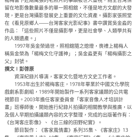
留在地影像數量最多的單一照相舘，不僅是地方文獻的大發
現，更是台灣攝影發展史上重要的文化資產。攝影家張照堂
在《看見原鄉人――台灣客家光影紀事》書中讚賞吳金淼的
作品：「這些照片不僅是攝影學，更是社會學、人類學共有
的人類遺產。」
1997年吳金榮過世，照相舘隨之熄燈，喪禮上楊梅人
稱吳金榮為「楊梅文化守護神」；吳金淼更有「楊梅攝影之
父」封號。
撰文∣彭啓原
資深紀錄片導演，客家文化暨地方文史工作者。
1953年出生於楊梅客庄，1978年畢業於中國文化學院
戲劇系影劇組，1989年開始製作一系列客家議題的公共電
視節目。2003年擔任客家委員會「客家音像人才培訓計
畫」班導師後，開始進行紀錄片拍攝的相關教學與推廣，以
及個人早期拍攝議題內容的文字整理，完成的出版著作有：
《台灣客庄影像》、《台三線的田野紀實》。
節目製作：《客家風情畫》系列35集、《客家庄》13