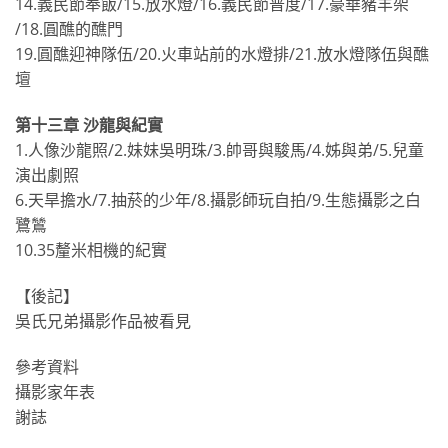
14.義民節奉飯∕15.放水燈∕16.義民節普度∕17.豪華豬羊架
∕18.圓醮的醮門
19.圓醮迎神隊伍∕20.火車站前的水燈排∕21.放水燈隊伍與醮
壇
第十三章 沙龍與紀實
1.人像沙龍照∕2.妹妹吳明珠∕3.帥哥與駿馬∕4.姊與弟∕5.兒童
演出劇照
6.天旱擔水∕7.抽菸的少年∕8.攝影師玩自拍∕9.生態攝影之白
鷺鷥
10.35釐米相機的紀實
【後記】
吳氏兄弟攝影作品被看見
參考資料
攝影家年表
謝誌