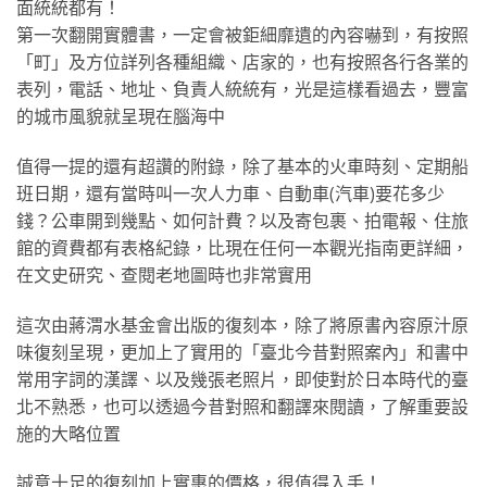
面統統都有！
第一次翻開實體書，一定會被鉅細靡遺的內容嚇到，有按照
「町」及方位詳列各種組織、店家的，也有按照各行各業的
表列，電話、地址、負責人統統有，光是這樣看過去，豐富
的城市風貌就呈現在腦海中
值得一提的還有超讚的附錄，除了基本的火車時刻、定期船
班日期，還有當時叫一次人力車、自動車(汽車)要花多少
錢？公車開到幾點、如何計費？以及寄包裹、拍電報、住旅
館的資費都有表格紀錄，比現在任何一本觀光指南更詳細，
在文史研究、查閱老地圖時也非常實用
這次由蔣渭水基金會出版的復刻本，除了將原書內容原汁原
味復刻呈現，更加上了實用的「臺北今昔對照案內」和書中
常用字詞的漢譯、以及幾張老照片，即使對於日本時代的臺
北不熟悉，也可以透過今昔對照和翻譯來閱讀，了解重要設
施的大略位置
誠意十足的復刻加上實惠的價格，很值得入手！