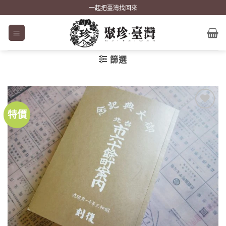
Skip
一起把臺灣找回來
to
content
篩選
特價
加到
關注
商品