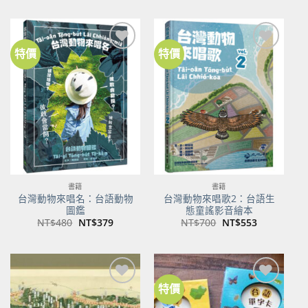
價
價
價
價
格：
格：
格：
格：
NT$500。
NT$350。
NT$100。
NT$80。
特價
特價
加到
加到
關注
關注
商品
商品
書籍
書籍
台灣動物來唱名：台語動物
台灣動物來唱歌2：台語生
圖鑑
態童謠影音繪本
原
目
原
目
NT$
480
NT$
379
NT$
700
NT$
553
始
前
始
前
價
價
價
價
格：
格：
格：
格：
NT$480。
NT$379。
NT$700。
NT$553。
特價
加到
加到