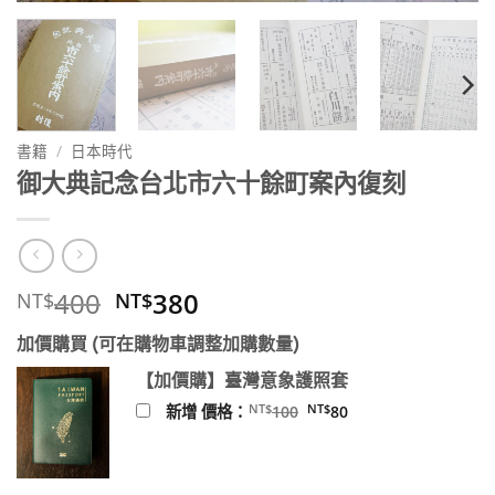
書籍
/
日本時代
御大典記念台北市六十餘町案內復刻
原
目
400
380
NT$
NT$
始
前
加價購買 (可在購物車調整加購數量)
價
價
格：
格：
【加價購】臺灣意象護照套
NT$400。
NT$380。
原
目
NT$
NT$
新增 價格：
100
80
始
前
價
價
格：
格：
NT$100。
NT$80。