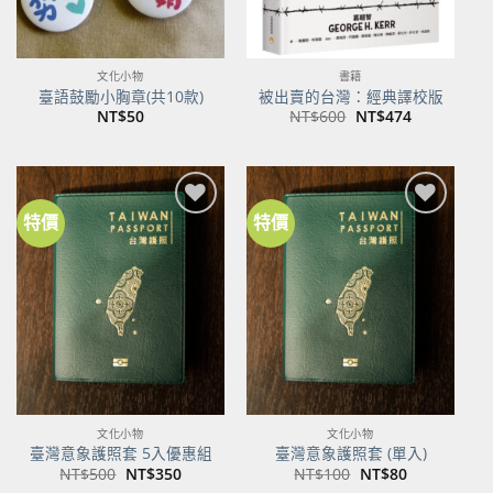
文化小物
書籍
臺語鼓勵小胸章(共10款)
被出賣的台灣：經典譯校版
原
目
NT$
50
NT$
600
NT$
474
始
前
價
價
格：
格：
NT$600。
NT$474。
特價
特價
加到
加到
關注
關注
商品
商品
文化小物
文化小物
臺灣意象護照套 5入優惠組
臺灣意象護照套 (單入)
原
目
原
目
NT$
500
NT$
350
NT$
100
NT$
80
始
前
始
前