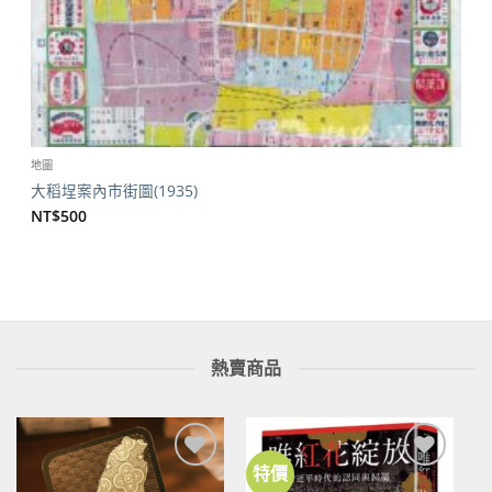
地圖
大稻埕案內市街圖(1935)
NT$
500
熱賣商品
特價
加到
加到