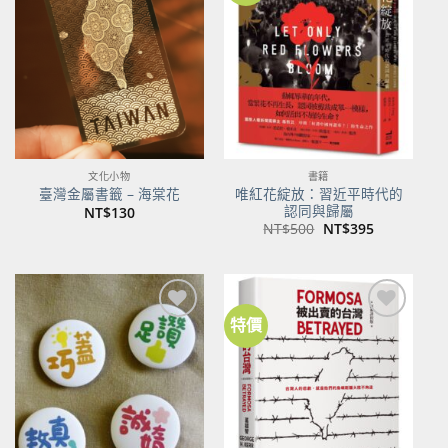
關注
關注
商品
商品
文化小物
書籍
唯紅花綻放：習近平時代的
臺灣金屬書籤 – 海棠花
認同與歸屬
NT$
130
原
目
NT$
500
NT$
395
始
前
價
價
格：
格：
NT$500。
NT$395。
特價
加到
加到
關注
關注
商品
商品