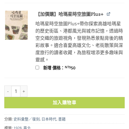
【加價購】哈瑪星時空旅圖Plus+
哈瑪星時空旅圖Plus+帶你探索高雄哈瑪星
的歷史街區、港都風光與城市記憶，透過時
空交織的旅遊視角，發現熟悉景點背後的精
彩故事。適合喜愛高雄文化、老街散策與深
度旅行的讀者收藏，為旅程增添更多趣味與
靈感。
NT$
新增 價格：
50
御大典記念台北市六十餘町案內復刻 數量
加入購物車
分類:
史料彙整／復刻
,
日本時代
,
書籍
標籤:
1928
,
臺北