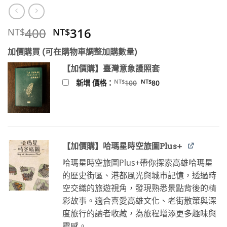
原
目
400
316
NT$
NT$
始
前
加價購買 (可在購物車調整加購數量)
價
價
格：
格：
【加價購】臺灣意象護照套
NT$400。
NT$316。
原
目
NT$
NT$
新增 價格：
100
80
始
前
價
價
格：
格：
NT$100。
NT$80。
【加價購】哈瑪星時空旅圖Plus+
哈瑪星時空旅圖Plus+帶你探索高雄哈瑪星
的歷史街區、港都風光與城市記憶，透過時
空交織的旅遊視角，發現熟悉景點背後的精
彩故事。適合喜愛高雄文化、老街散策與深
度旅行的讀者收藏，為旅程增添更多趣味與
靈感。