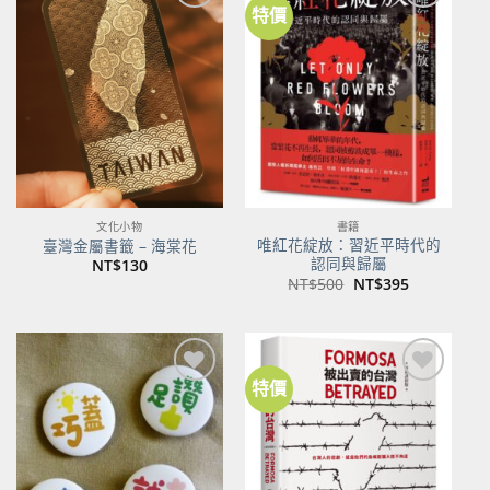
特價
加到
加到
關注
關注
商品
商品
文化小物
書籍
唯紅花綻放：習近平時代的
臺灣金屬書籤 – 海棠花
認同與歸屬
NT$
130
原
目
NT$
500
NT$
395
始
前
價
價
格：
格：
NT$500。
NT$395。
特價
加到
加到
關注
關注
商品
商品