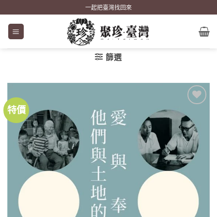
Skip
一起把臺灣找回來
to
content
篩選
特價
加到
關注
商品