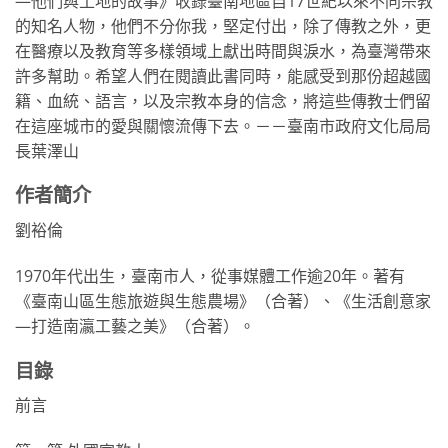
—他們與土地的故事》收錄臺南地區自17世紀以來不同宗教
的知名人物，他們不分你我，堅定付出，除了傳教之外，更
在醫療以及教育等多樣領域上獻出時間與淚水，為臺灣帶來
許多幫助。希望人們在閱讀此書同時，能感受到那份超越國
籍、血統、語言，以及宗教本身的信念，將這些傳教士們留
在這座城市的愛與關懷流傳下去。－－臺南市政府文化局局
長葉澤山
作者簡介
劉裕倫
1970年代出生，臺南市人，從事媒體工作逾20年。著有
《臺南山區生態旅遊與生態農場》（合著）、《生活創意家
—打造南瀛工藝之美》（合著）。
目錄
前言