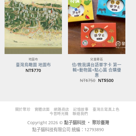
特價
加到
加到
關注
關注
商品
商品
地圖布
兒童專區
佮/教我講台語單字卡 第一
臺灣鳥瞰圖 地圖布
輯+動物篇+點心篇 合購優
NT$
770
惠
原
目
NT$
750
NT$
500
始
前
價
價
格：
格：
NT$750。
NT$500。
關於聚珍
實體店面
網路商店
記憶故事
臺灣古寫真上色
今昔時光機
聯絡我們
Copyright 2026 ©
點子貓科技 ‧ 聚珍臺灣
點子貓科技有限公司 統編：12793890