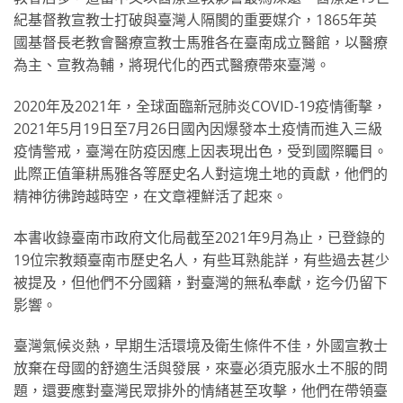
紀基督教宣教士打破與臺灣人隔閡的重要媒介，1865年英
國基督長老教會醫療宣教士馬雅各在臺南成立醫館，以醫療
為主、宣教為輔，將現代化的西式醫療帶來臺灣。
2020年及2021年，全球面臨新冠肺炎COVID-19疫情衝擊，
2021年5月19日至7月26日國內因爆發本土疫情而進入三級
疫情警戒，臺灣在防疫因應上因表現出色，受到國際矚目。
此際正值筆耕馬雅各等歷史名人對這塊土地的貢獻，他們的
精神彷彿跨越時空，在文章裡鮮活了起來。
本書收錄臺南市政府文化局截至2021年9月為止，已登錄的
19位宗教類臺南市歷史名人，有些耳熟能詳，有些過去甚少
被提及，但他們不分國籍，對臺灣的無私奉獻，迄今仍留下
影響。
臺灣氣候炎熱，早期生活環境及衛生條件不佳，外國宣教士
放棄在母國的舒適生活與發展，來臺必須克服水土不服的問
題，還要應對臺灣民眾排外的情緒甚至攻擊，他們在帶領臺