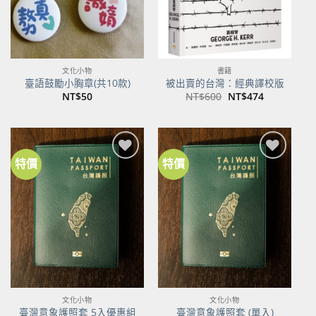
文化小物
書籍
臺語鼓勵小胸章(共10款)
被出賣的台灣：經典譯校版
原
目
NT$
50
NT$
600
NT$
474
始
前
價
價
格：
格：
NT$600。
NT$474。
特價
特價
加到
加到
關注
關注
商品
商品
文化小物
文化小物
臺灣意象護照套 5入優惠組
臺灣意象護照套 (單入)