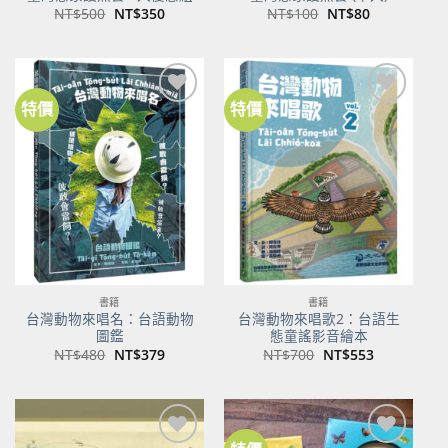
原
目
原
目
NT$
500
NT$
350
NT$
100
NT$
80
始
前
始
前
價
價
價
價
格：
格：
格：
格：
NT$500。
NT$350。
NT$100。
NT$80。
特價
特價
加到
加到
關注
關注
商品
商品
書籍
書籍
台灣動物來唱名：台語動物
台灣動物來唱歌2：台語生
圖鑑
態童謠影音繪本
原
目
原
目
NT$
480
NT$
379
NT$
700
NT$
553
始
前
始
前
價
價
價
價
格：
格：
格：
格：
NT$480。
NT$379。
NT$700。
NT$553。