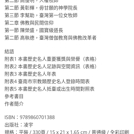
第二節 高俊明，人權牧師
第二節 黃彰輝，毋甘願的神學院長
第三節 李幫助，臺灣第一位女牧師
第二章 佛教與民間信仰
第一節 陳榮盛，國寶級道長
第二節 高執德，臺灣僧伽教育與佛教改革者
結語
附表1 本書歷史名人重要獲獎與榮譽（表格）
附表2 本書歷史名人足跡與空間資訊（表格）
附表3 本書歷史名人年表
附表4 臺南市宗教類歷史名人登錄時間表
附表5 本書歷史名人抵臺或出生時間對照表
參考書目
作者簡介
ISBN：9789860701388
出版社：凌宇
規格：平裝 / 330頁 / 15 x 21 x 1.65 cm / 普通級 / 全彩印刷