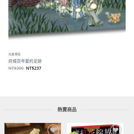
兒童專區
府城百年愛的足跡
原
目
NT$
300
NT$
237
始
前
價
價
格：
格：
NT$300。
NT$237。
熱賣商品