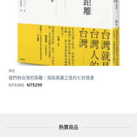
其他
我們與台灣的距離：寫給美麗之島的七封情書
原
目
NT$
380
NT$
299
始
前
價
價
格：
格：
NT$380。
NT$299。
熱賣商品