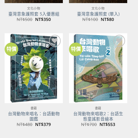
文化小物
文化小物
臺灣意象護照套 5入優惠組
臺灣意象護照套 (單入)
原
目
原
目
NT$
500
NT$
350
NT$
100
NT$
80
始
前
始
前
價
價
價
價
格：
格：
格：
格：
NT$500。
NT$350。
NT$100。
NT$80。
特價
特價
加到
加到
關注
關注
商品
商品
書籍
書籍
台灣動物來唱名：台語動物
台灣動物來唱歌2：台語生
圖鑑
態童謠影音繪本
原
目
原
目
NT$
480
NT$
379
NT$
700
NT$
553
始
前
始
前
價
價
價
價
格：
格：
格：
格：