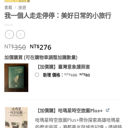
書籍
/
旅遊
我一個人走走停停：美好日常的小旅行
原
目
350
276
NT$
NT$
始
前
加價購買 (可在購物車調整加購數量)
價
價
格：
格：
【加價購】臺灣意象護照套
NT$350。
NT$276。
原
目
NT$
NT$
新增 價格：
100
80
始
前
價
價
格：
格：
NT$100。
NT$80。
【加價購】哈瑪星時空旅圖Plus+
哈瑪星時空旅圖Plus+帶你探索高雄哈瑪星
的歷史街區、港都風光與城市記憶，透過時