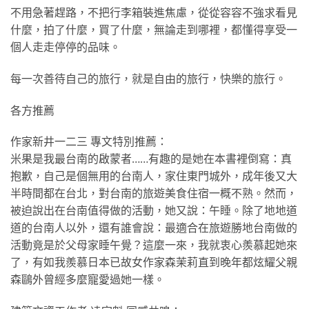
不用急著趕路，不把行李箱裝進焦慮，從從容容不強求看見
什麼，拍了什麼，買了什麼，無論走到哪裡，都懂得享受一
個人走走停停的品味。
每一次善待自己的旅行，就是自由的旅行，快樂的旅行。
各方推薦
作家新井一二三 專文特別推薦：
米果是我最台南的啟蒙者……有趣的是她在本書裡倒寫：真
抱歉，自己是個無用的台南人，家住東門城外，成年後又大
半時間都在台北，對台南的旅遊美食住宿一概不熟。然而，
被迫說出在台南值得做的活動，她又說：午睡。除了地地道
道的台南人以外，還有誰會說：最適合在旅遊勝地台南做的
活動竟是於父母家睡午覺？這麼一來，我就衷心羨慕起她來
了，有如我羨慕日本已故女作家森茉莉直到晚年都炫耀父親
森鷗外曾經多麼寵愛過她一樣。