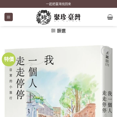
Skip
一起把臺灣找回來
to
content
篩選
特價
加到
關注
商品