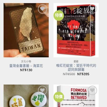
特價
加到
加到
關注
關注
商品
商品
文化小物
書籍
唯紅花綻放：習近平時代的
臺灣金屬書籤 – 海棠花
認同與歸屬
NT$
130
原
目
NT$
500
NT$
395
始
前
價
價
格：
格：
NT$500。
NT$395。
特價
加到
加到
關注
關注