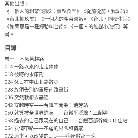
其他出版：
《一個人的粗茶淡飯2：偏執食堂》《從前從前，我記得》
《台北捌玖零》《一個人的粗茶淡飯》《台北‧同棲生活》
《如果那是一種鄉愁叫台南》《一個人的無謀小旅行》等
書。
目錄
卷一：不急著趕路
014 一路以來的走走停停
018 彼時的永康街
024 休日在中山北路散步
028 終須告別的重慶南路書街
036 突然就想去基隆
042 穿越時空——台鐵宜蘭縣：瑞芳站
050 就算被全世界遺忘——台鐵平溪線：三貂嶺
058 過去的自己跟現在的自己——台鐵西部幹線：山佳站
064 友情帶路——花蓮的思念和情感
072 原本可以改變的……——梅屋敷那一晚