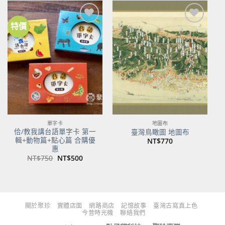
NT$480。
NT$379。
NT$700。
NT$553。
特價
加到
加到
關注
關注
商品
商品
單字卡
地圖布
佮/教我講台語單字卡 第一
臺灣鳥瞰圖 地圖布
輯+動物篇+點心篇 合購優
NT$
770
惠
原
目
NT$
750
NT$
500
始
前
價
價
格：
格：
NT$750。
NT$500。
關於聚珍
實體店面
網路商店
記憶故事
臺灣古寫真上色
今昔時光機
聯絡我們