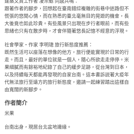
建築文資工作者 凌宗魁 同感共鳴：
跟著作者的腳步，回想起在臺南錯綜複雜的街巷中迷路但不
慌張的悠閒心情，而在熟悉的臺北毫無目的晃遊的機會，長
大後竟也如此珍貴。有些風景只出現在步行者眼前，而有些
思緒也只有在散步時，才會伴隨著悠長記憶不經意的浮現。
社會學家‧作家 李明璁 旅行新態度推薦：
既然生活可以座落在想像的他方，旅行便能實現於日常的行
走。而且，最好的單位就是一個人，隨心所欲走走停停。米
果細膩而有餘裕地紀錄了自己的緩步足跡，從台灣到日本，
以及持續每天都能再發現的自家台南。這本書訴説著大疫年
代無法旅行至遠方的旅行新態度，邀請一起練習踏出這樣自
由寬闊的新腳步。
作者簡介
米果
台南出身，現居台北盆地邊緣。