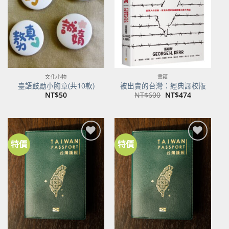
商品
商品
文化小物
書籍
臺語鼓勵小胸章(共10款)
被出賣的台灣：經典譯校版
原
目
NT$
50
NT$
600
NT$
474
始
前
價
價
格：
格：
NT$600。
NT$474。
特價
特價
加到
加到
關注
關注
商品
商品