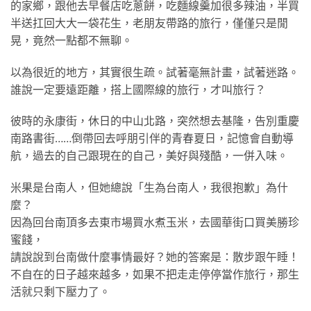
的家鄉，跟他去早餐店吃蔥餅，吃麵線羹加很多辣油，半買
半送扛回大大一袋花生，老朋友帶路的旅行，僅僅只是閒
晃，竟然一點都不無聊。
以為很近的地方，其實很生疏。試著毫無計畫，試著迷路。
誰說一定要遠距離，搭上國際線的旅行，才叫旅行？
彼時的永康街，休日的中山北路，突然想去基隆，告別重慶
南路書街……倒帶回去呼朋引伴的青春夏日，記憶會自動導
航，過去的自己跟現在的自己，美好與殘酷，一併入味。
米果是台南人，但她總說「生為台南人，我很抱歉」為什
麼？
因為回台南頂多去東市場買水煮玉米，去國華街口買美勝珍
蜜餞，
請說說到台南做什麼事情最好？她的答案是：散步跟午睡！
不自在的日子越來越多，如果不把走走停停當作旅行，那生
活就只剩下壓力了。