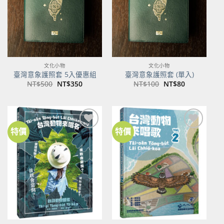
文化小物
文化小物
臺灣意象護照套 5入優惠組
臺灣意象護照套 (單入)
原
目
原
目
NT$
500
NT$
350
NT$
100
NT$
80
始
前
始
前
價
價
價
價
格：
格：
格：
格：
NT$500。
NT$350。
NT$100。
NT$80。
特價
特價
加到
加到
關注
關注
商品
商品