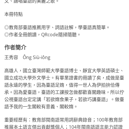
文、譜唱臺語的美麗之歌。
本冊特點
◎教育部臺語推薦用字、詞語註解，學臺語真簡單。
◎作者全冊朗讀，QRcode隨掃隨聽。
作者簡介
王秀容 Ông Siù-iông
高雄人，國立臺灣師範大學臺語博士、靜宜大學英語碩士、
國立成功大學外文學士。有畢業證書的冊讀了矣，成做是臺
語永遠的學生，因為臺語足媠，值得一世人為伊拍拚佮傳
承。因為愛臺語，臺語的工課按怎做都歡喜閣趣味，所以佇
公視臺語台定定講「若欲媠食果子，若欲巧講臺語」。做臺
語予我的一生閣較有意義、閣較媠。
重要經歷有：教育部閩南語常用詞辭典錄音；100年教育部
推展本土語言傑出貢獻獎個人；104年閩南語語言能力認證