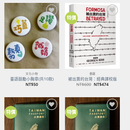
格：
格：
NT$500。
NT$395。
特價
加到
加到
關注
關注
商品
商品
文化小物
書籍
臺語鼓勵小胸章(共10款)
被出賣的台灣：經典譯校版
原
目
NT$
50
NT$
600
NT$
474
始
前
價
價
格：
格：
NT$600。
NT$474。
特價
特價
加到
加到
關注
關注
商品
商品