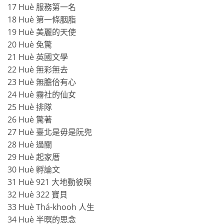
17 Huè 服務第一名
18 Huè 第一條胭脂
19 Huè 美麗的天使
20 Huè 免驚
21 Huè 英國文學
22 Huè 無彩無去
23 Huè 無膽佮有心
24 Huè 霧社的仙女
25 Huè 排隊
26 Huè 驚著
27 Huè 臺北是毋是阮兜
28 Huè 過關
29 Huè 起家厝
30 Huè 孵論文
31 Huè 921 大地動彼暝
32 Huè 322 寶貝
33 Huè Thá-khooh 人生
34 Huè 半暝的思念