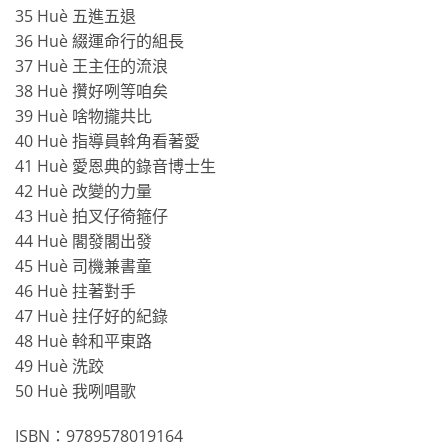
35 Huè 五進五退
36 Huè 綴運命行的組長
37 Huè 王主任的流浪
38 Huè 攢好咧等咱矣
39 Huè 啥物攏共比
40 Huè 指導員斡角看著愛
41 Huè 愛恩典的錄音博士生
42 Huè 改變的力量
43 Huè 拍叉仔徛箍仔
44 Huè 閣發閣出發
45 Huè 司機兼書童
46 Huè 拄著對手
47 Huè 拄仔好的紀錄
48 Huè 斡和平東路
49 Huè 洗跤
50 Huè 我咧唱歌
ISBN：9789578019164