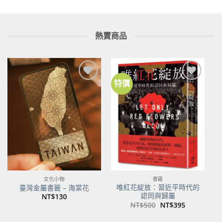
熱賣商品
特價
加到
加到
關注
關注
商品
商品
文化小物
書籍
唯紅花綻放：習近平時代的
臺灣金屬書籤 – 海棠花
認同與歸屬
NT$
130
原
目
NT$
500
NT$
395
始
前
價
價