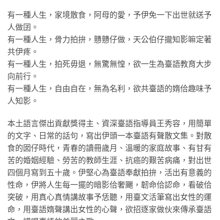
有一種人生，家境散食，阿母的愛，予伊免一下出世就送予
人做囝。
有一種人生，骨力拍拚，戇戇仔做，天公伯仔攏知影嘛定著
共伊疼。
有一種人生，拍死毋退，無驚無惶，欲一生為臺語教育大步
向前行。
有一種人生，自由自在，無為名利，欲共臺語的媠佮趣味予
人知影。
本土語言傑出貢獻獎得主、資深臺語指導員王秀容，用簡單
的文字、日常的話句，寫出伊頭一本臺語有聲散文集。對散
食的囡仔時代，青春的讀冊歲月、溫暖的家庭故事、有甘有
苦的婚姻經驗、勞苦的教師生涯、抗癌的艱苦病痛，對出世
四個月寫到五十歲。伊堅心為臺語奉獻拍拚，活出有意義的
性命，伊將人生每一擺的暗影佮奢颺，韌命佮認命，看破佮
突破，用真心真情講故事予恁聽，用臺文活筆寫出女性的運
命，用臺語媠聲講出女性的心聲，欲招逐家做伙來傳承臺語