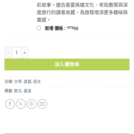
彩故事。適合喜愛高雄文化、老街散策與深
度旅行的讀者收藏，為旅程增添更多趣味與
靈感。
NT$
新增 價格：
50
我咧唱歌 數量
加入購物車
分類:
文學
,
書籍
,
語言
標籤:
散文
,
臺語