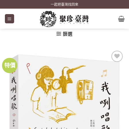
Skip
一起把臺灣找回來
to
content
篩選
特價
加到
關注
商品