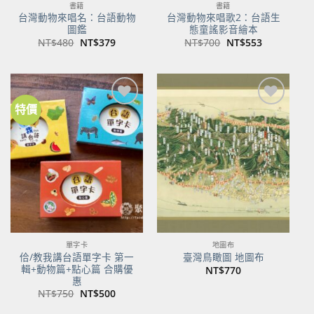
書籍
書籍
台灣動物來唱名：台語動物
台灣動物來唱歌2：台語生
圖鑑
態童謠影音繪本
原
目
原
目
NT$
480
NT$
379
NT$
700
NT$
553
始
前
始
前
價
價
價
價
格：
格：
格：
格：
NT$480。
NT$379。
NT$700。
NT$553。
特價
加到
加到
關注
關注
商品
商品
單字卡
地圖布
佮/教我講台語單字卡 第一
臺灣鳥瞰圖 地圖布
輯+動物篇+點心篇 合購優
NT$
770
惠
原
目
NT$
750
NT$
500
始
前
價
價