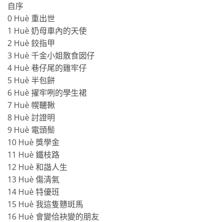
自序
0 Huè 重出世
1 Huè 奶母車內的天使
2 Huè 鉸指甲
3 Huè 千金小姐散食囡仔
4 Huè 巷仔尾的雞牢仔
5 Huè 半包餅
6 Huè 擢牢咧的學生裙
7 Huè 幌韆鞦
8 Huè 討證明
9 Huè 電頭鬃
10 Huè 獎學金
11 Huè 鐵枝路
12 Huè 和諧人生
13 Huè 傷清氣
14 Huè 特優班
15 Huè 我這隻戇斑馬
16 Huè 會變佮袂變的朋友