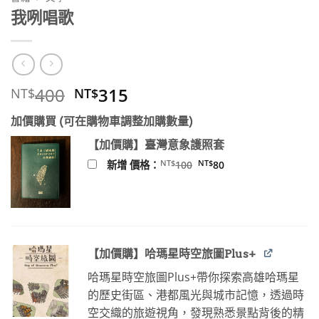
我咧唱歌
原
目
400
315
NT$
NT$
始
前
加價購買 (可在購物車調整加購數量)
價
價
格：
格：
【加價購】臺灣意象護照套
NT$400。
NT$315。
原
目
NT$
NT$
新增 價格：
100
80
始
前
價
價
格：
格：
NT$100。
NT$80。
【加價購】哈瑪星時空旅圖Plus+
哈瑪星時空旅圖Plus+帶你探索高雄哈瑪星
的歷史街區、港都風光與城市記憶，透過時
空交織的旅遊視角，發現熟悉景點背後的精