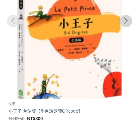
文學
小王子 台語版【附台語朗讀QRcode】
原
目
NT$
350
NT$
300
始
前
價
價
格：
格：
NT$350。
NT$300。