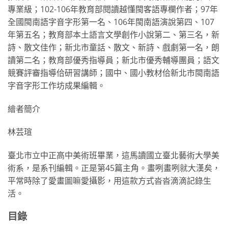
專業級；102-106年教育部閱讀越懂閩客語專欄作者；97年
全國閩南語字音字形第一名、106年閩南語演說第四、107
年第五名；教育部本土語言文學創作小說第二、第三名，新
詩、散文佳作；新北市童話、散文、新詩、戲劇第一名，朗
讀第二名；教育部優秀指導員；新北市優秀輔導團員；語文
競賽評審指導佮研習講師；國中、國小教材佮新北市閩南語
字音字形工作坊成果編輯。
繪者簡介
林芸瑄
臺北市立中正高中美術班畢業，這馬讀國立臺北藝術大學美
術系，是系刊編輯。正是第45篇主角。畫咧畫咧就大漢矣，
平常時除了愛畫圖嘛愛攝影，用這款方式沓沓滴滴記錄生
活。
目錄