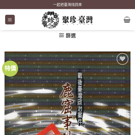
Skip
一起把臺灣找回來
to
content
篩選
特價
加到
關注
商品