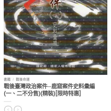
書籍
/
戰後命運
戰後臺灣政治案件─鹿窟案件史料彙編
(一、二不分售)(精裝)[限時特惠]