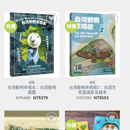
始
前
始
前
價
價
價
價
格：
格：
格：
格：
NT$500。
NT$350。
NT$100。
NT$80。
特價
特價
加到
加到
關注
關注
商品
商品
書籍
書籍
台灣動物來唱名：台語動物
台灣動物來唱歌2：台語生
圖鑑
態童謠影音繪本
原
目
原
目
NT$
480
NT$
379
NT$
700
NT$
553
始
前
始
前
價
價
價
價
格：
格：
格：
格：
NT$480。
NT$379。
NT$700。
NT$553。
特價
加到
加到