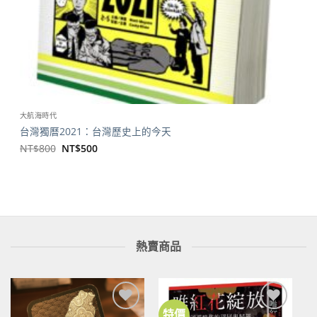
大航海時代
台灣獨曆2021：台灣歷史上的今天
原
目
NT$
800
NT$
500
始
前
價
價
格：
格：
NT$800。
NT$500。
熱賣商品
特價