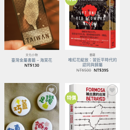
加到
加到
關注
關注
商品
商品
文化小物
書籍
唯紅花綻放：習近平時代的
臺灣金屬書籤 – 海棠花
認同與歸屬
NT$
130
原
目
NT$
500
NT$
395
始
前
價
價
格：
格：
NT$500。
NT$395。
特價
加到
加到
關注
關注
商品
商品