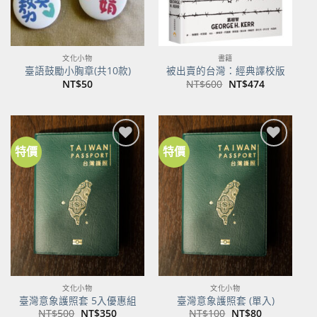
文化小物
書籍
臺語鼓勵小胸章(共10款)
被出賣的台灣：經典譯校版
原
目
NT$
50
NT$
600
NT$
474
始
前
價
價
格：
格：
NT$600。
NT$474。
特價
特價
加到
加到
關注
關注
商品
商品
文化小物
文化小物
臺灣意象護照套 5入優惠組
臺灣意象護照套 (單入)
原
目
原
目
NT$
500
NT$
350
NT$
100
NT$
80