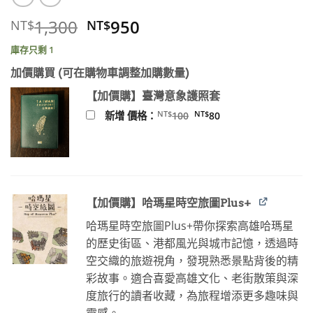
原
目
1,300
950
NT$
NT$
始
前
庫存只剩 1
價
價
格：
格：
加價購買 (可在購物車調整加購數量)
NT$1,300。
NT$950。
【加價購】臺灣意象護照套
原
目
NT$
NT$
新增 價格：
100
80
始
前
價
價
格：
格：
NT$100。
NT$80。
【加價購】哈瑪星時空旅圖Plus+
哈瑪星時空旅圖Plus+帶你探索高雄哈瑪星
的歷史街區、港都風光與城市記憶，透過時
空交織的旅遊視角，發現熟悉景點背後的精
彩故事。適合喜愛高雄文化、老街散策與深
度旅行的讀者收藏，為旅程增添更多趣味與
靈感。