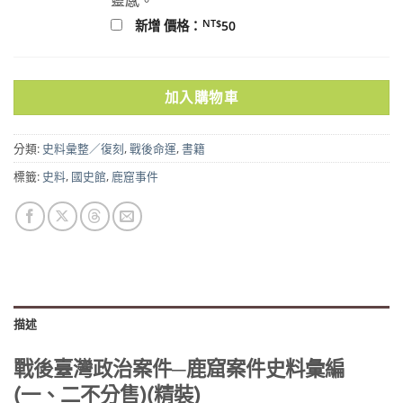
NT$
新增 價格：
50
加入購物車
分類:
史料彙整／復刻
,
戰後命運
,
書籍
標籤:
史料
,
國史館
,
鹿窟事件
描述
戰後臺灣政治案件─鹿窟案件史料彙編
(一、二不分售)(精裝)