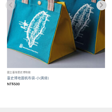
國立臺灣歷史博物館
臺史博地圖帆布袋-小(黃綠)
NT$
500