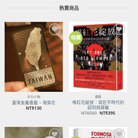
熱賣商品
特價
加到
加到
關注
關注
商品
商品
文化小物
書籍
唯紅花綻放：習近平時代的
臺灣金屬書籤 – 海棠花
認同與歸屬
NT$
130
原
目
NT$
500
NT$
395
始
前
價
價
格：
格：
NT$500。
NT$395。