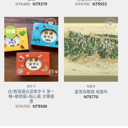
原
目
原
目
NT$
480
NT$
379
NT$
700
NT$
553
始
前
始
前
價
價
價
價
格：
格：
格：
格：
NT$480。
NT$379。
NT$700。
NT$553。
特價
加到
加到
關注
關注
商品
商品
單字卡
地圖布
佮/教我講台語單字卡 第一
臺灣鳥瞰圖 地圖布
輯+動物篇+點心篇 合購優
NT$
770
惠
原
目
NT$
750
NT$
500
始
前
價
價
格：
格：
NT$750。
NT$500。