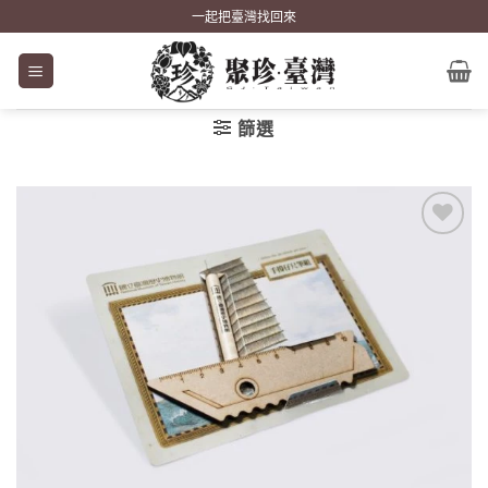
Skip
一起把臺灣找回來
to
content
篩選
加到
關注
商品