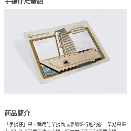
手撐仔尺筆組
商品簡介
「手撐仔」是一種用竹竿撐動或靠船帆行進的船，早期是臺