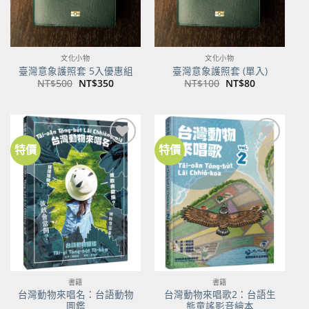
文化小物
文化小物
臺灣意象護照套 5入優惠組
臺灣意象護照套 (單入)
原
目
原
目
NT$
500
NT$
350
NT$
100
NT$
80
始
前
始
前
價
價
價
價
格：
格：
格：
格：
NT$500。
NT$350。
NT$100。
NT$80。
特價
特價
加到
加到
關注
關注
商品
商品
書籍
書籍
台灣動物來唱名：台語動物
台灣動物來唱歌2：台語生
圖鑑
態童謠影音繪本