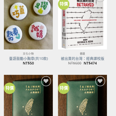
特價
加到
加到
關注
關注
商品
商品
文化小物
書籍
臺語鼓勵小胸章(共10款)
被出賣的台灣：經典譯校版
原
目
NT$
50
NT$
600
NT$
474
始
前
價
價
格：
格：
NT$600。
NT$474。
特價
特價
加到
加到
關注
關注
商品
商品