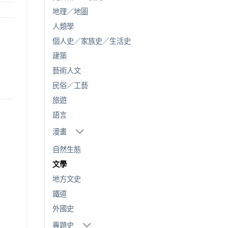
地理／地圖
人類學
個人史／家族史／生活史
建築
藝術人文
民俗／工藝
旅遊
語言
漫畫
自然生態
文學
地方文史
鐵道
外國史
專題史