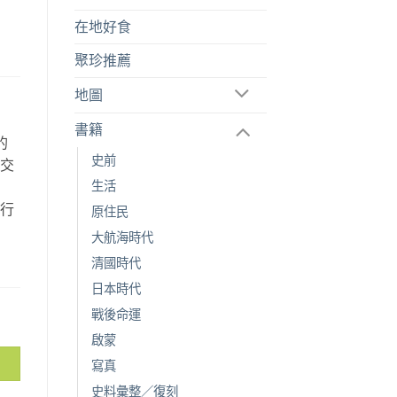
在地好食
聚珍推薦
地圖
書籍
的
史前
空交
生活
故
旅行
原住民
。
大航海時代
清國時代
日本時代
戰後命運
啟蒙
寫真
史料彙整／復刻