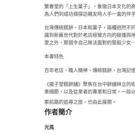
繁春堂的「上生菓子」，象徵日本文化的
為人們到成功嶺探訪親友時人手一盒的伴
台灣傳統糕餅、日本和菓子，兩種迥然不
識到新舊世代對於老店經營方向的碰撞與
里之外，那個令自己無法面對的堅毅少女
本書特色
百年老店、職人精神、傳統糕餅、台灣記
《揚子堂糕餅舖》聚焦在台中餅舖林立的
業細節，以及從業者的專業和日常。一段
索前路的追尋之旅，也由此展開。
作者簡介
光風