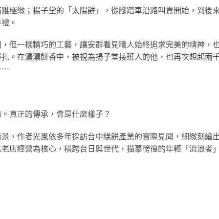
高雅極緻；揚子堂的「太陽餅」，從腳踏車沿路叫賣開始，到後
手禮。
同，但一樣精巧的工藝，讓安群看見職人始終追求完美的精神，
掙扎。在濃濃餅香中，被視為揚子堂接班人的他，也再次想起兩
⋯⋯
憶。真正的傳承，會是什麼樣子？
街景，作者光風依多年採訪台中糕餅產業的實際見聞，細緻刻繪
以老店經營為核心，橫跨台日與世代，描摹徬徨的年輕「流浪者