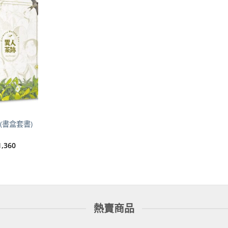
加到
關注
商品
)(書盒套書)
目
1,360
前
價
格：
1,600。
NT$1,360。
熱賣商品