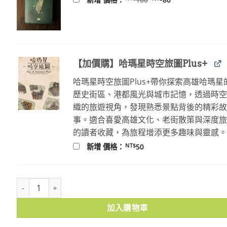
始
前
價
價
格：
格：
NT$100。
NT$80。
【加價購】哈瑪星時空旅圖Plus+
哈瑪星時空旅圖Plus+帶你探索高雄哈瑪星
歷史街區、港都風光與城市記憶，透過時
織的旅遊視角，發現熟悉景點背後的精彩
事。適合喜愛高雄文化、老街散策與深度
的讀者收藏，為旅程增添更多趣味與靈感
NT$
新增 價格：
50
揚子堂糕餅舖 數量
加入購物車