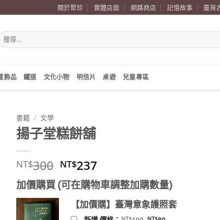
關於聚珍
實體店面
網路商店
記憶故事
臺灣
搜
尋
關
鍵
字:
戴飾品
鐵道
文化小物
明信片
桌遊
兒童專區
書籍
/
文學
揚子堂糕餅舖
原
目
300
237
NT$
NT$
始
前
加價購買 (可在購物車調整加購數量)
價
價
格：
格：
【加價購】臺灣意象護照套
NT$300。
NT$237。
原
目
NT$
NT$
新增 價格：
100
80