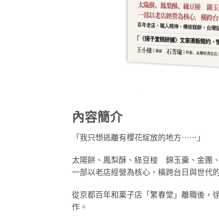
內容簡介
「我只想逃離有櫻花綻放的地方⋯⋯」
太陽餅、鳳梨酥、綠豆椪 錦玉羹、金團
一部以老店經營為核心，橫跨台日與世代
從京都百年和菓子店「繁春堂」離職後，
作。