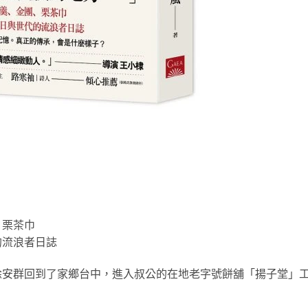
、栗茶巾
的流浪者日誌
徐安群回到了家鄉台中，進入叔公的在地老字號餅舖「揚子堂」