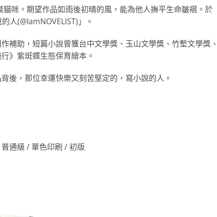
、摸貓咪。期望作品如雨後初晴的風，能為他人撫平生命皺褶。於
人(@IamNOVELIST)」。
創作補助，短篇小說曾獲台中文學獎、玉山文學獎、竹塹文學獎
飛行》紫斑蝶生態保育繪本。
品背後，那位幸運快樂又刻苦堅定的，寫小說的人。
cm / 普通級 / 單色印刷 / 初版