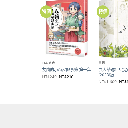
特價
特價
加到
關注
商品
日本時代
書籍
異人茶跡1-5 (完
友繪的小梅屋記事簿 第一集
(2023版)
原
目
NT$
240
NT$
216
始
前
原
NT$
1,600
NT$
價
價
始
格：
格：
價
NT$240。
NT$216。
格：
NT$