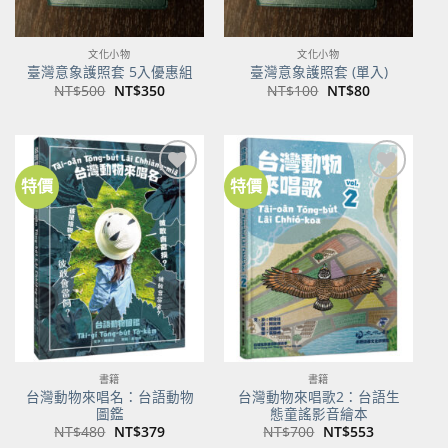
文化小物
文化小物
臺灣意象護照套 5入優惠組
臺灣意象護照套 (單入)
原
目
原
目
NT$
500
NT$
350
NT$
100
NT$
80
始
前
始
前
價
價
價
價
格：
格：
格：
格：
NT$500。
NT$350。
NT$100。
NT$80。
特價
特價
加到
加到
關注
關注
商品
商品
書籍
書籍
台灣動物來唱名：台語動物
台灣動物來唱歌2：台語生
圖鑑
態童謠影音繪本
原
目
原
目
NT$
480
NT$
379
NT$
700
NT$
553
始
前
始
前