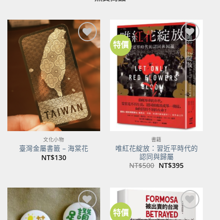
特價
加到
加到
關注
關注
商品
商品
文化小物
書籍
唯紅花綻放：習近平時代的
臺灣金屬書籤 – 海棠花
認同與歸屬
NT$
130
原
目
NT$
500
NT$
395
始
前
價
價
格：
格：
NT$500。
NT$395。
特價
加到
加到