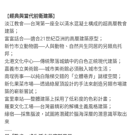
【
經典與當代前衛建築
】
淡江教會──台灣第一座全以清水混凝土構成的超高層教會
建築；
富富話合──適合21世紀亞洲的高層建築原型；
新竹市立動物園──人與動物、自然共生同居的另類烏托
邦；
北港文化中心──傳統聚落城鎮中的白色正統現代建築；
嘉義市立美術館──城市美術館必須融入城市生活；
南埕衖事──以純白階梯交錯的「立體巷弄」謎樣空間；
新化果菜市場──透過綠屋頂設計的手法來創造另類市場建
築的嶄新嘗試；
富里車站──整體建築上採用了低彩度的色彩計畫；
羅東文化工場──台灣最精彩的解構主義風格建築；
緣宿──採集腦波，試圖將潛藏於腦海深層的潛意識萃取出
來
……