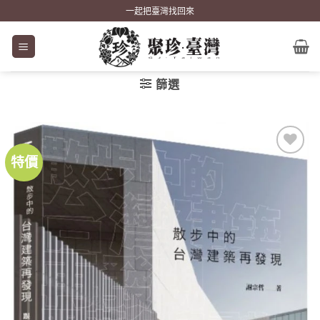
Skip
一起把臺灣找回來
to
content
篩選
特價
加到
關注
商品