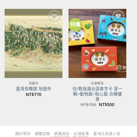
價
價
價
價
格：
格：
格：
格：
NT$480。
NT$379。
NT$700。
NT$553。
特價
加到
加到
關注
關注
商品
商品
地圖布
兒童專區
佮/教我講台語單字卡 第一
臺灣鳥瞰圖 地圖布
輯+動物篇+點心篇 合購優
NT$
770
惠
原
目
NT$
750
NT$
500
始
前
價
價
格：
格：
NT$750。
NT$500。
關於聚珍
實體店面
網路商店
記憶故事
臺灣古寫真上色