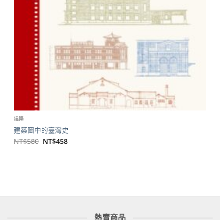
建築
建築圖中的臺灣史
原
目
NT$
580
NT$
458
始
前
價
價
格：
格：
NT$580。
NT$458。
熱賣商品