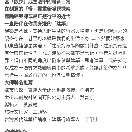
當「散步」成生活中的嶄新日常
在刻意的「慢」裡重新凝視探索
無論經典抑或是正進行中的近代
一直陪伴在你我身邊的「建築」
建築是承載、支持人們生活的容器與場域，也是身體近旁的
親密存在，甚至可以說是我們的生活本身……。然而建築家
伊東豊雄卻思索著，「建築究竟能夠做到什麼？建築究竟還
有什麼可能性？」或許建築從來都不是萬能，也無法拯救世
界，但自不同的角度出發來參與建築、思考建築，或許就可
以成為一場尋求救贖與自由的希望之旅，並讓建築作為生命
旅途中、屬於自己的一份浪漫與情懷。
大師聯名推薦
都市偵探、實踐大學建築系副教授 李清志
太研規劃設計顧問有限公司主持人 吳書原
編輯人 黃威融
旅行文化家 工頭堅
台灣當代建築評論家、建築行旅達人 丁榮生