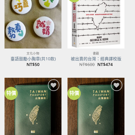
關注
關注
商品
商品
文化小物
書籍
臺語鼓勵小胸章(共10款)
被出賣的台灣：經典譯校版
原
目
NT$
50
NT$
600
NT$
474
始
前
價
價
格：
格：
NT$600。
NT$474。
特價
特價
加到
加到
關注
關注
商品
商品