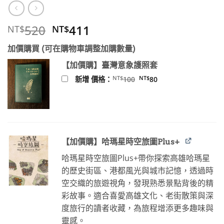
原
目
520
411
NT$
NT$
始
前
加價購買 (可在購物車調整加購數量)
價
價
格：
格：
【加價購】臺灣意象護照套
NT$520。
NT$411。
原
目
NT$
NT$
新增 價格：
100
80
始
前
價
價
格：
格：
NT$100。
NT$80。
【加價購】哈瑪星時空旅圖Plus+
哈瑪星時空旅圖Plus+帶你探索高雄哈瑪星
的歷史街區、港都風光與城市記憶，透過時
空交織的旅遊視角，發現熟悉景點背後的精
彩故事。適合喜愛高雄文化、老街散策與深
度旅行的讀者收藏，為旅程增添更多趣味與
靈感。