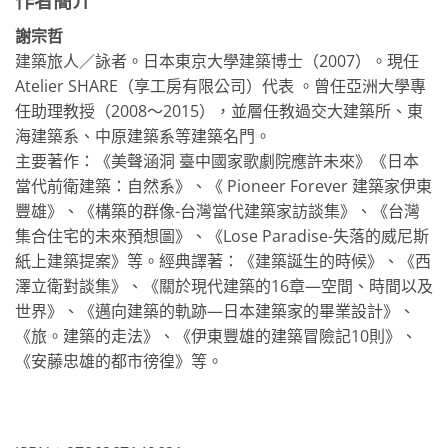
作者簡介
謝宗哲
建築旅人／詠者。日本東京大學建築博士（2007）。現任
Atelier SHARE（享工房有限公司）代表 。曾任亞洲大學專
任助理教授（2008～2015），並層任教過交大建築所、東
海建築系、中原建築系等建築名門。
主要著作：《美聲涵洞 臺中國家歌劇院應許未來》《日本
當代前衛建築：自然系》、《 Pioneer Forever 建築家伊東
豐雄》、《構築的群像-台灣當代建築家訪談集》、《台灣
集合住宅的未來預想圖》、《Lose Paradise-失落的威尼斯
紙上建築提案》等。經典譯著：《建築誕生的時候》、《西
澤立衛對談集》、《關於現代建築的16章—空間、時間以及
世界》、《邁向建築的軌跡—日本建築家的畢業設計》、
《旅。建築的走法》、《伊東豐雄的建築冒險記10則》、
《安藤忠雄的都市徬徨》等。