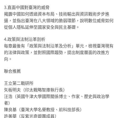
3.直面中國對臺灣的威脅
揭露中國如何透過資本布局、技術輸出與資訊戰術步步進
逼，並指出臺灣在八大領域的脆弱環節，說明數位威脅如何
從個人隱私延伸至國家安全與民主基礎。
4.政策與法制沿革剖析
每章最後有「政策與法制沿革及分析」單元，檢視臺灣現有
的法律與政策，並對照國際趨勢，提出制度層面的改進方
向。
聯合推薦
王立第二戰研所
矢板明夫（印太戰略智庫執行長）
汪浩（英國牛津大學國際關係博士、作家、歷史與政治學
者）
陳良基（臺灣大學名譽教授、前科技部長）
許美華（反紫光奇遊團成員）