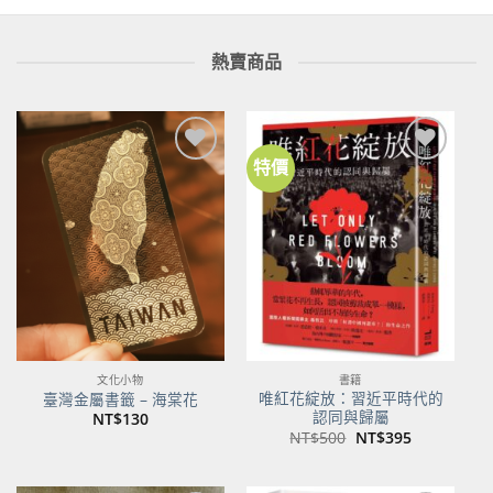
熱賣商品
特價
加到
加到
關注
關注
商品
商品
文化小物
書籍
唯紅花綻放：習近平時代的
臺灣金屬書籤 – 海棠花
認同與歸屬
NT$
130
原
目
NT$
500
NT$
395
始
前
價
價
格：
格：