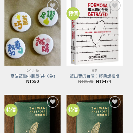
NT$500。
NT$395。
特價
加到
加到
關注
關注
商品
商品
文化小物
書籍
臺語鼓勵小胸章(共10款)
被出賣的台灣：經典譯校版
原
目
NT$
50
NT$
600
NT$
474
始
前
價
價
格：
格：
NT$600。
NT$474。
特價
特價
加到
加到
關注
關注
商品
商品