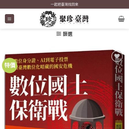
Skip
一起把臺灣找回來
to
content
篩選
特價
加到
關注
商品