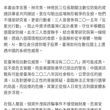
本書由李忠憲、林宗男、林修民三位長期關注數位防衛的資
通訊專家共同撰述，意在勾勒出這場無形戰爭的全貌。他們
不僅是研究者，更是行動者：三人皆曾參與二〇一五年「反
紫光行動」，阻止中資滲透臺灣IC設計產業，守住半導體這
道國安防線。此次三人首度聯手，結合專業研究與第一線經
驗，透過八個環環相扣的章節，全面解析從半導體、物聯
網、AI、數位身分證到電子投票，臺灣如何在數位國土上遭
遇中國的系統性威脅。
若臺灣低估數位威脅，「臺灣沒有二〇二八」將可能成真。
這不是危言聳聽，而是美國智庫早已提出的警告：中國資訊
戰有可能使臺灣在二〇二八年因社會極化、公眾信任的崩
潰，以及對選舉公正性的普遍質疑，面臨無法正常進行選舉
的局面。而這樣的危機，其實正從個人日常生活到國家體系
逐步浮現。
在個人層面，個資外洩與詐騙事件不僅侵蝕財產、危害安
全，還可能被中國蒐集利用，轉化為精準監控與滲透的手