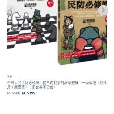
書籍
台灣人的民防必修課：從台海戰爭到居家避難，一次看懂（韌性
篇＋應變篇，二冊套書不分售）
原
目
NT$
500
NT$
395
始
前
價
價
格：
格：
NT$500。
NT$395。