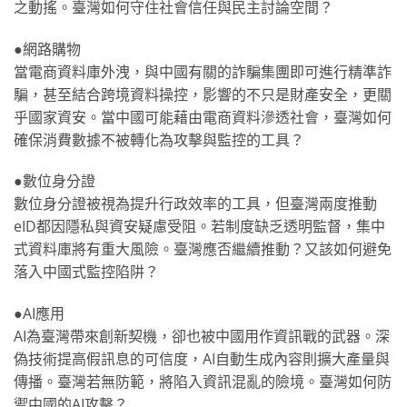
之動搖。臺灣如何守住社會信任與民主討論空間？
●網路購物
當電商資料庫外洩，與中國有關的詐騙集團即可進行精準詐
騙，甚至結合跨境資料操控，影響的不只是財產安全，更關
乎國家資安。當中國可能藉由電商資料滲透社會，臺灣如何
確保消費數據不被轉化為攻擊與監控的工具？
●數位身分證
數位身分證被視為提升行政效率的工具，但臺灣兩度推動
eID都因隱私與資安疑慮受阻。若制度缺乏透明監督，集中
式資料庫將有重大風險。臺灣應否繼續推動？又該如何避免
落入中國式監控陷阱？
●AI應用
AI為臺灣帶來創新契機，卻也被中國用作資訊戰的武器。深
偽技術提高假訊息的可信度，AI自動生成內容則擴大產量與
傳播。臺灣若無防範，將陷入資訊混亂的險境。臺灣如何防
禦中國的AI攻擊？