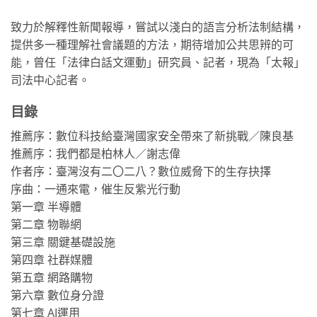
致力於解釋性新聞報導，嘗試以淺白的語言分析法制結構，
提供多一種理解社會議題的方法，期待增加公共思辨的可
能，曾任「法律白話文運動」研究員、記者，現為「太報」
司法中心記者。
目錄
推薦序：數位科技給臺灣國家安全帶來了新挑戰／陳良基
推薦序：我們都是柏林人／謝志偉
作者序：臺灣沒有二〇二八？數位威脅下的生存抉擇
序曲：一通來電，催生反紫光行動
第一章 半導體
第二章 物聯網
第三章 關鍵基礎設施
第四章 社群媒體
第五章 網路購物
第六章 數位身分證
第七章 AI運用