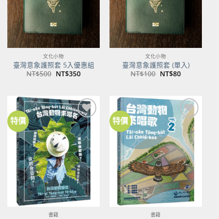
文化小物
文化小物
臺灣意象護照套 5入優惠組
臺灣意象護照套 (單入)
原
目
原
目
NT$
500
NT$
350
NT$
100
NT$
80
始
前
始
前
價
價
價
價
格：
格：
格：
格：
NT$500。
NT$350。
NT$100。
NT$80。
特價
特價
加到
加到
關注
關注
商品
商品
書籍
書籍