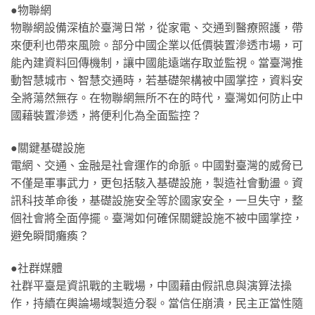
●物聯網
物聯網設備深植於臺灣日常，從家電、交通到醫療照護，帶
來便利也帶來風險。部分中國企業以低價裝置滲透市場，可
能內建資料回傳機制，讓中國能遠端存取並監視。當臺灣推
動智慧城市、智慧交通時，若基礎架構被中國掌控，資料安
全將蕩然無存。在物聯網無所不在的時代，臺灣如何防止中
國藉裝置滲透，將便利化為全面監控？
●關鍵基礎設施
電網、交通、金融是社會運作的命脈。中國對臺灣的威脅已
不僅是軍事武力，更包括駭入基礎設施，製造社會動盪。資
訊科技革命後，基礎設施安全等於國家安全，一旦失守，整
個社會將全面停擺。臺灣如何確保關鍵設施不被中國掌控，
避免瞬間癱瘓？
●社群媒體
社群平臺是資訊戰的主戰場，中國藉由假訊息與演算法操
作，持續在輿論場域製造分裂。當信任崩潰，民主正當性隨