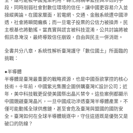
段，同時削弱社會對數位環境的信任，讓中國更容易介入並
操縱輿論。在國家層面，若電網、交通、金融系統遭中國滲
透，社會將瞬間癱瘓；而一旦電子投票的公信力被操弄，民
主根基也將動搖。當真實與謊言被科技混淆，公共討論將被
假訊息淹沒，最終導致信任崩毀，自由與民主一併消逝。
全書共分八章，系統性解析臺灣護守「數位國土」所面臨的
挑戰：
●半導體
半導體是臺灣最重要的戰略資源，也是中國亟欲掌控的核心
技術。十年前，中國紫光集團企圖併購臺灣IC設計公司；近
年，美中科技戰更促使美國祭出晶片禁令。這些案例都顯示
中國覬覦臺灣晶片，一旦中國成功滲透臺灣半導體產業，不
僅可能動搖全球供應鏈，甚至會危及臺灣與盟國的國防安
全。臺灣如何在全球半導體競逐中，守住這道既是優勢又是
破口的防線？