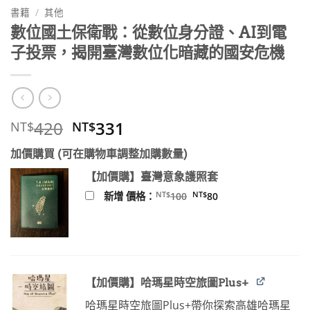
書籍
/
其他
數位國土保衛戰：從數位身分證、AI到電
子投票，揭開臺灣數位化暗藏的國安危機
原
目
420
331
NT$
NT$
始
前
加價購買 (可在購物車調整加購數量)
價
價
格：
格：
【加價購】臺灣意象護照套
NT$420。
NT$331。
原
目
NT$
NT$
新增 價格：
100
80
始
前
價
價
格：
格：
NT$100。
NT$80。
【加價購】哈瑪星時空旅圖Plus+
哈瑪星時空旅圖Plus+帶你探索高雄哈瑪星