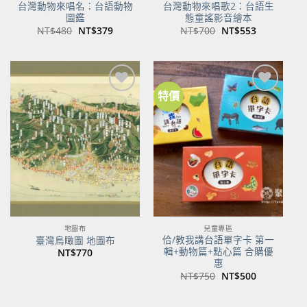
台灣動物來唱名：台語動物
台灣動物來唱歌2：台語生
圖鑑
態童謠影音繪本
原
目
原
目
NT$
480
NT$
379
NT$
700
NT$
553
始
前
始
前
價
價
價
價
格：
格：
格：
格：
NT$480。
NT$379。
NT$700。
NT$553。
特價
加到
加到
關注
關注
商品
商品
地圖布
兒童專區
佮/教我講台語單字卡 第一
臺灣鳥瞰圖 地圖布
輯+動物篇+點心篇 合購優
NT$
770
惠
原
目
NT$
750
NT$
500
始
前
價
價
格：
格：