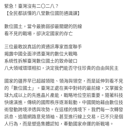
緊急！臺灣沒有二〇二八？
【全民都該懂的八堂數位國防通識課】
數位國土，當今最脆弱卻最關鍵的防線
看不見的戰場，卻決定國家的存亡
三位最敢說真話的資通訊專家首度聯手
揭露中國全面滲透臺灣的數位大戰略
系統性拆解臺灣數位國土的致命破口
八大領域環環相扣，決定我們能否守住珍貴的自由與民主
國家的疆界早已超越領陸、領海與領空，而是延伸到看不見
的「數位國土」。臺灣正處在美中對峙的最前線，又掌握全
球九成以上的先進晶片產能，戰略地位空前重要。隨著科技
快速演進，傳統的國際秩序逐漸鬆動，中國開始藉由數位技
術發動跨境滲透與攻勢。在這樣的情境下，我們每一次轉發
訊息、追隨網路意見領袖、甚至進行線上交易，已不只是個
人行為，而是塑造集體認知，牽動國家命運的新戰場。