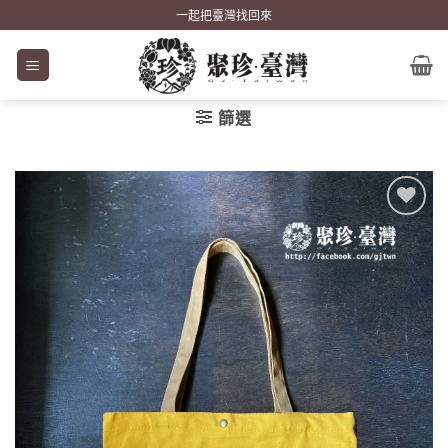
Skip
一起把臺灣找回來
to
content
篩選
加到
關注
商品