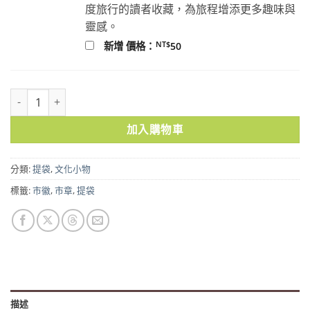
度旅行的讀者收藏，為旅程增添更多趣味與
靈感。
NT$
新增 價格：
50
日本時代市徽提袋－嘉義 數量
加入購物車
分類:
提袋
,
文化小物
標籤:
市徽
,
市章
,
提袋
描述