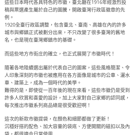
這些日本時代各具特色的市徽，臺北廳在1916年經激烈投
稿與票選產生屬於自己的圖騰，開啟臺灣行政區徽章的先
例。
1920全臺行政區調整，包含臺北、臺南、高雄在內的許多
城市與鄉鎮正式被劃分出來，不只改變了很多臺灣的舊地
名，也是現在臺灣鄉鎮市的基礎。
而這些地方市街庄的確立，也正式展開了市徽時代！
隨著各地陸續選出屬於代表自己的圖案，這些風格簡潔、令
人印象深刻的市徽也被應用在各方面像是城市的公車、灑水
車、建築上，成為一個時代的美學。
難得的是，即使從一百年後的現在來看，這些市徽仍是受到
許多人欣賞和喜愛的設計，加上大家對自己家鄉的認同感，
每次推出市徽系列商品總是很受歡迎啊！
這次的新款市徽提袋，在顏色和細節都做了更新！
沉穩好搭的配色、加大容量的袋底、方便開關的磁扣以及內
袋，都很適合日常使用