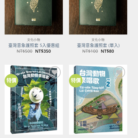
文化小物
文化小物
臺灣意象護照套 5入優惠組
臺灣意象護照套 (單入)
原
目
原
目
NT$
500
NT$
350
NT$
100
NT$
80
始
前
始
前
價
價
價
價
格：
格：
格：
格：
NT$500。
NT$350。
NT$100。
NT$80。
特價
特價
加到
加到
關注
關注
商品
商品