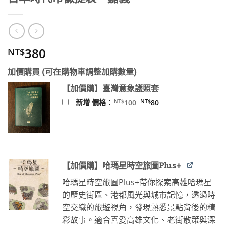
380
NT$
加價購買 (可在購物車調整加購數量)
【加價購】臺灣意象護照套
原
目
NT$
NT$
新增 價格：
100
80
始
前
價
價
格：
格：
NT$100。
NT$80。
【加價購】哈瑪星時空旅圖Plus+
哈瑪星時空旅圖Plus+帶你探索高雄哈瑪星
的歷史街區、港都風光與城市記憶，透過時
空交織的旅遊視角，發現熟悉景點背後的精
彩故事。適合喜愛高雄文化、老街散策與深