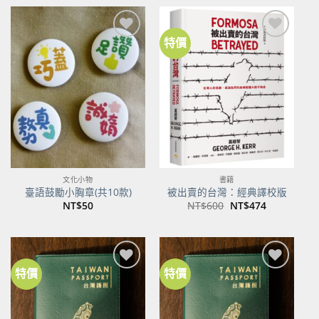
格：
格：
NT$500。
NT$395。
特價
加到
加到
關注
關注
商品
商品
文化小物
書籍
臺語鼓勵小胸章(共10款)
被出賣的台灣：經典譯校版
原
目
NT$
50
NT$
600
NT$
474
始
前
價
價
格：
格：
NT$600。
NT$474。
特價
特價
加到
加到
關注
關注
商品
商品