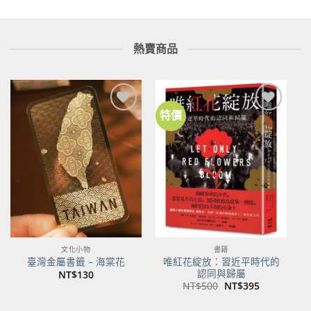
熱賣商品
特價
加到
加到
關注
關注
商品
商品
文化小物
書籍
唯紅花綻放：習近平時代的
臺灣金屬書籤 – 海棠花
認同與歸屬
NT$
130
原
目
NT$
500
NT$
395
始
前
價
價