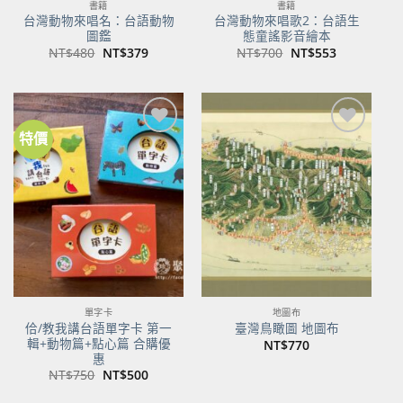
書籍
書籍
台灣動物來唱名：台語動物
台灣動物來唱歌2：台語生
圖鑑
態童謠影音繪本
原
目
原
目
NT$
480
NT$
379
NT$
700
NT$
553
始
前
始
前
價
價
價
價
格：
格：
格：
格：
NT$480。
NT$379。
NT$700。
NT$553。
特價
加到
加到
關注
關注
商品
商品
單字卡
地圖布
佮/教我講台語單字卡 第一
臺灣鳥瞰圖 地圖布
輯+動物篇+點心篇 合購優
NT$
770
惠
原
目
NT$
750
NT$
500
始
前
價
價