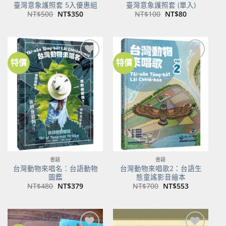
臺灣意象護照套 5入優惠組
臺灣意象護照套 (單入)
原
目
原
目
NT$
500
NT$
350
NT$
100
NT$
80
始
前
始
前
價
價
價
價
格：
格：
格：
格：
NT$500。
NT$350。
NT$100。
NT$80。
特價
特價
加到
加到
關注
關注
商品
商品
書籍
書籍
台灣動物來唱名：台語動物
台灣動物來唱歌2：台語生
圖鑑
態童謠影音繪本
原
目
原
目
NT$
480
NT$
379
NT$
700
NT$
553
始
前
始
前
價
價
價
價
格：
格：
格：
格：
NT$480。
NT$379。
NT$700。
NT$553。