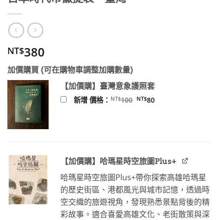
380
NT$
加價購買 (可在購物車調整加購數量)
【加價購】臺灣意象護照套
原
目
NT$
NT$
新增 價格：
100
80
始
前
價
價
格：
格：
NT$100。
NT$80。
【加價購】哈瑪星時空旅圖Plus+
哈瑪星時空旅圖Plus+帶你探索高雄哈瑪星
的歷史街區、港都風光與城市記憶，透過時
空交織的旅遊視角，發現熟悉景點背後的精
彩故事。適合喜愛高雄文化、老街散策與深