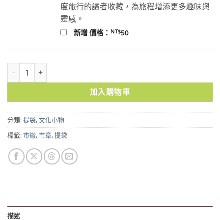
度旅行的讀者收藏，為旅程增添更多趣味與
靈感。
NT$
新增 價格：
50
日本時代市徽提袋－臺灣 數量
加入購物車
分類:
提袋
,
文化小物
標籤:
市徽
,
市章
,
提袋
描述