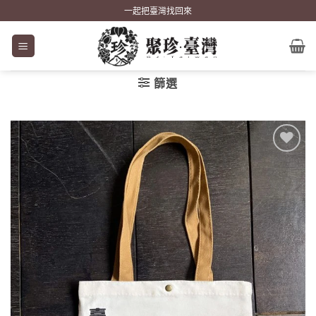
Skip
一起把臺灣找回來
to
content
篩選
加到
關注
商品