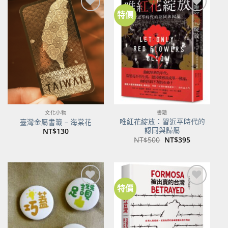
特價
加到
加到
關注
關注
商品
商品
文化小物
書籍
唯紅花綻放：習近平時代的
臺灣金屬書籤 – 海棠花
認同與歸屬
NT$
130
原
目
NT$
500
NT$
395
始
前
價
價
格：
格：
NT$500。
NT$395。
特價
加到
加到
關注
關注
商品
商品