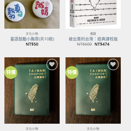
文化小物
書籍
臺語鼓勵小胸章(共10款)
被出賣的台灣：經典譯校版
原
目
NT$
50
NT$
600
NT$
474
始
前
價
價
格：
格：
NT$600。
NT$474。
特價
特價
加到
加到
關注
關注
商品
商品
文化小物
文化小物