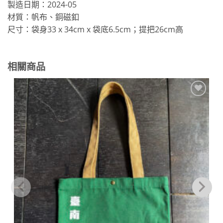
製造日期：2024-05
材質：帆布、銅磁釦
尺寸：袋身33 x 34cm x 袋底6.5cm；提把26cm高
相關商品
加到
關注
商品