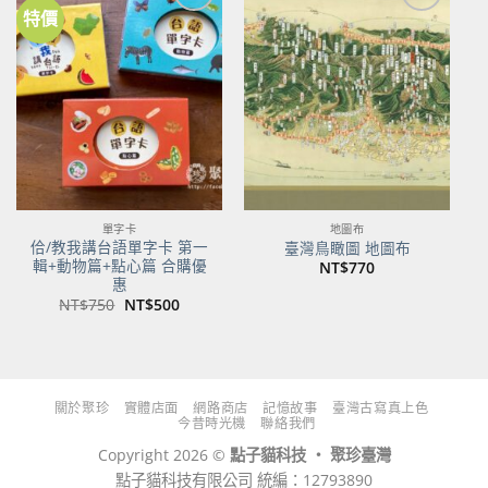
特價
加到
加到
關注
關注
商品
商品
單字卡
地圖布
佮/教我講台語單字卡 第一
臺灣鳥瞰圖 地圖布
輯+動物篇+點心篇 合購優
NT$
770
惠
原
目
NT$
750
NT$
500
始
前
價
價
格：
格：
NT$750。
NT$500。
關於聚珍
實體店面
網路商店
記憶故事
臺灣古寫真上色
今昔時光機
聯絡我們
Copyright 2026 ©
點子貓科技 ‧ 聚珍臺灣
點子貓科技有限公司 統編：12793890