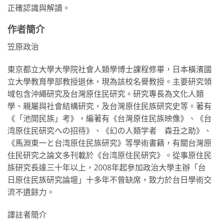
正確認識與解讀。
作者簡介
笠原政治
東京都立大學大學院社會人類學博士課程修畢，日本橫濱國
立大學教育學部教授退休，現為該校名譽教授。主要研究領
域包含沖繩研究及台灣原住民研究。研究專長為文化人類
學、親屬與社會結構研究，及台灣原住民族研究史等。著有
《「池間民族」考》，編著有《台灣原住民族映像》、《台
湾原住民研究への招待》、《幻の人類学者 森丑之助》、
《馬淵東一と台湾原住民族研究》等學術書籍，有關台灣原
住民研究之論文多刊載於《台湾原住民研究》。從事原住民
族研究長達三十年以上，2008年起參加政治大學主辦「台
日原住民族研究論壇」十多年不曾缺席，致力於台日學術交
流不遺餘力。
譯註者簡介