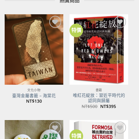
熱賣商品
特價
加到
加到
關注
關注
商品
商品
文化小物
書籍
唯紅花綻放：習近平時代的
臺灣金屬書籤 – 海棠花
認同與歸屬
NT$
130
原
目
NT$
500
NT$
395
始
前
價
價
格：
格：
NT$500。
NT$395。
特價