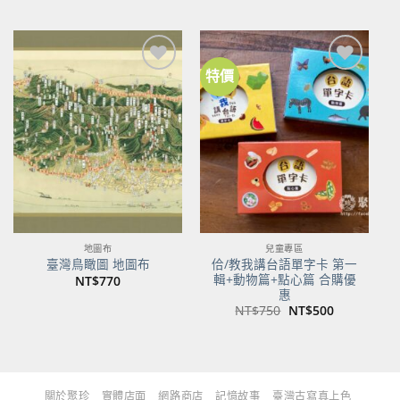
始
前
始
前
價
價
價
價
格：
格：
格：
格：
NT$480。
NT$379。
NT$700。
NT$553。
特價
加到
加到
關注
關注
商品
商品
地圖布
兒童專區
佮/教我講台語單字卡 第一
臺灣鳥瞰圖 地圖布
輯+動物篇+點心篇 合購優
NT$
770
惠
原
目
NT$
750
NT$
500
始
前
價
價
格：
格：
NT$750。
NT$500。
關於聚珍
實體店面
網路商店
記憶故事
臺灣古寫真上色