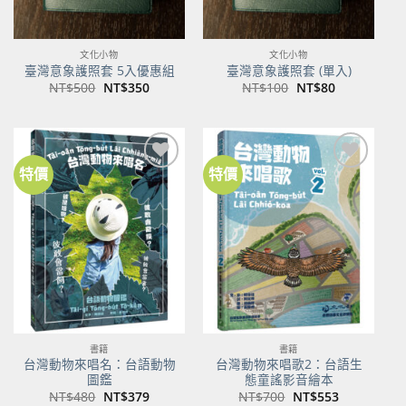
文化小物
文化小物
臺灣意象護照套 5入優惠組
臺灣意象護照套 (單入)
原
目
原
目
NT$
500
NT$
350
NT$
100
NT$
80
始
前
始
前
價
價
價
價
格：
格：
格：
格：
NT$500。
NT$350。
NT$100。
NT$80。
特價
特價
加到
加到
關注
關注
商品
商品
書籍
書籍
台灣動物來唱名：台語動物
台灣動物來唱歌2：台語生
圖鑑
態童謠影音繪本
原
目
原
目
NT$
480
NT$
379
NT$
700
NT$
553