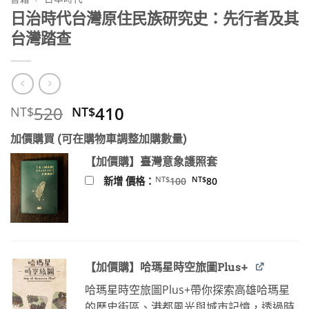
日治時代台灣原住民族研究史：先行者及其
台灣踏查
原
目
520
410
NT$
NT$
始
前
加價購買 (可在購物車調整加購數量)
價
價
格：
格：
【加價購】臺灣意象護照套
NT$520。
NT$410。
原
目
NT$
NT$
新增 價格：
100
80
始
前
價
價
格：
格：
NT$100。
NT$80。
【加價購】哈瑪星時空旅圖Plus+
哈瑪星時空旅圖Plus+帶你探索高雄哈瑪星
的歷史街區、港都風光與城市記憶，透過時