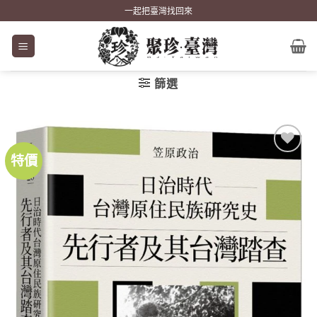
Skip
一起把臺灣找回來
to
content
篩選
特價
加到
關注
商品