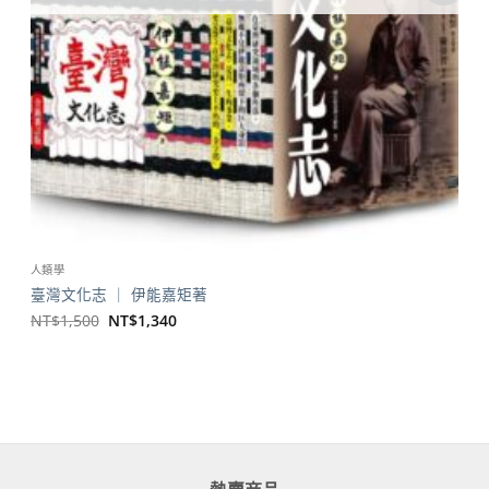
人類學
臺灣文化志 ｜ 伊能嘉矩著
原
目
NT$
1,500
NT$
1,340
始
前
價
價
格：
格：
NT$1,500。
NT$1,340。