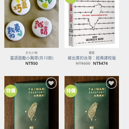
加到
加到
關注
關注
商品
商品
文化小物
書籍
臺語鼓勵小胸章(共10款)
被出賣的台灣：經典譯校版
原
目
NT$
50
NT$
600
NT$
474
始
前
價
價
格：
格：
NT$600。
NT$474。
特價
特價
加到
加到
關注
關注
商品
商品