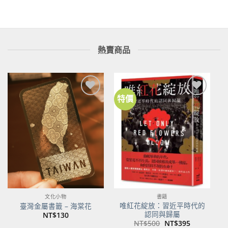
NT$450。
NT$355。
熱賣商品
特價
加到
加到
關注
關注
商品
商品
文化小物
書籍
唯紅花綻放：習近平時代的
臺灣金屬書籤 – 海棠花
認同與歸屬
NT$
130
原
目
NT$
500
NT$
395