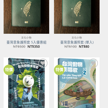
商品
商品
文化小物
文化小物
臺灣意象護照套 5入優惠組
臺灣意象護照套 (單入)
原
目
原
目
NT$
500
NT$
350
NT$
100
NT$
80
始
前
始
前
價
價
價
價
格：
格：
格：
格：
NT$500。
NT$350。
NT$100。
NT$80。
特價
特價
加到
加到
關注
關注
商品
商品