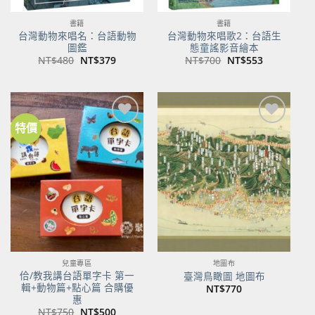
書籍
書籍
台灣動物來唱名：台語動物
台灣動物來唱歌2：台語生
圖鑑
態童謠影音繪本
原
目
原
目
NT$
480
NT$
379
NT$
700
NT$
553
始
前
始
前
價
價
價
價
格：
格：
格：
格：
NT$480。
NT$379。
NT$700。
NT$553。
特價
加到
加到
關注
關注
商品
商品
兒童專區
地圖布
佮/教我講台語單字卡 第一
臺灣鳥瞰圖 地圖布
輯+動物篇+點心篇 合購優
NT$
770
惠
原
目
NT$
750
NT$
500