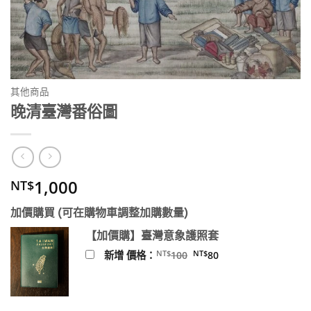
其他商品
晚清臺灣番俗圖
1,000
NT$
加價購買 (可在購物車調整加購數量)
【加價購】臺灣意象護照套
原
目
NT$
NT$
新增 價格：
100
80
始
前
價
價
格：
格：
NT$100。
NT$80。