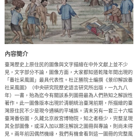
內容簡介
臺灣歷史上原住民的圖像與文字描繪在中外文獻上並不少
見，文字部分不論，圖像方面，大家都知道乾隆年間出現的
「番社采風圖」最具代表性。杜正勝院士編撰《景印解說番
社采風圖》（中央研究院歷史語言研究所出版，一九九八
年）一書，殆為迄今有關該系列圖冊最為人們熟知之解說性
著作。此一圖像版本出現於清朝統治臺灣前期，所描繪的臺
灣原住民不少是現今通稱的平埔族。清末另有一套三十六幅
臺灣番俗圖，久藏北京故宮博物院，知之者極少，完整呈現
其全部圖像，或深入加以題注解說之圖冊與專論，則尚未得
見。兩年前因偶然機緣，我們有機會看到這一圖冊的完整風