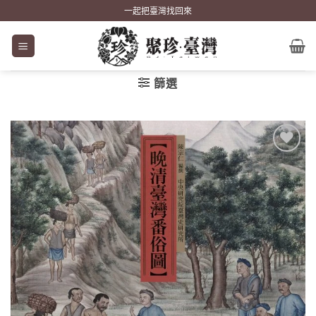
Skip
一起把臺灣找回來
to
content
篩選
加到
關注
商品