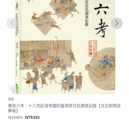
書籍
番俗六考：十八世紀清帝國的臺灣原住民調查紀錄【文白對照註
解版】
原
目
NT$
450
NT$
355
始
前
價
價
格：
格：