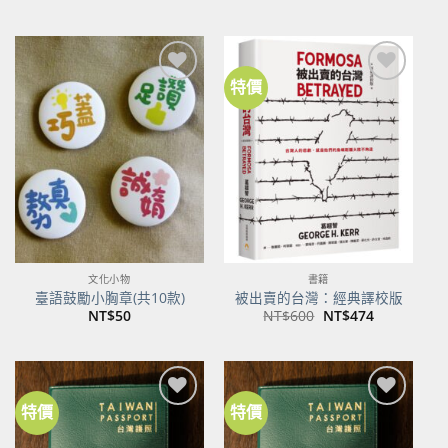
始
前
價
價
格：
格：
NT$500。
NT$395。
特價
加到
加到
關注
關注
商品
商品
文化小物
書籍
臺語鼓勵小胸章(共10款)
被出賣的台灣：經典譯校版
原
目
NT$
50
NT$
600
NT$
474
始
前
價
價
格：
格：
NT$600。
NT$474。
特價
特價
加到
加到
關注
關注