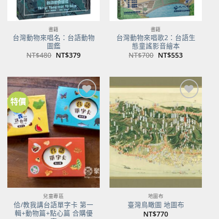
書籍
書籍
台灣動物來唱名：台語動物
台灣動物來唱歌2：台語生
圖鑑
態童謠影音繪本
原
目
原
目
NT$
480
NT$
379
NT$
700
NT$
553
始
前
始
前
價
價
價
價
格：
格：
格：
格：
NT$480。
NT$379。
NT$700。
NT$553。
特價
加到
加到
關注
關注
商品
商品
兒童專區
地圖布
佮/教我講台語單字卡 第一
臺灣鳥瞰圖 地圖布
輯+動物篇+點心篇 合購優
NT$
770