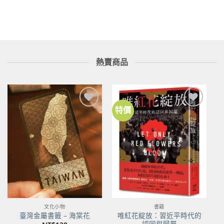
格：
格：
NT$288。
NT$227。
熱賣商品
特價
加到
加到
關注
關注
商品
商品
文化小物
書籍
唯紅花綻放：習近平時代的
臺灣金屬書籤 – 海棠花
認同與歸屬