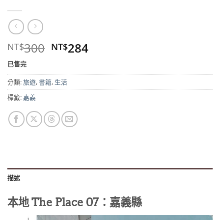
原
目
300
284
NT$
NT$
始
前
已售完
價
價
格：
格：
分類:
旅遊
,
書籍
,
生活
NT$300。
NT$284。
標籤:
嘉義
描述
本地 The Place 07：嘉義縣