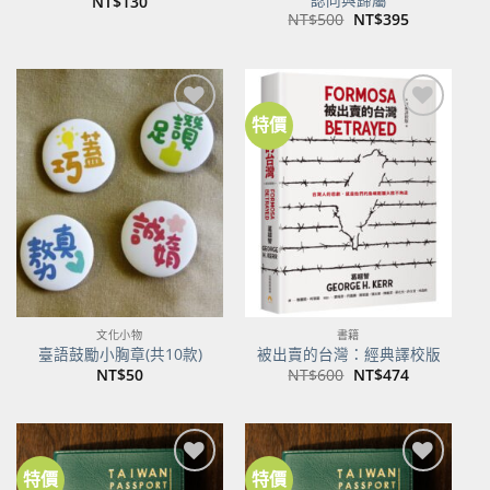
NT$
130
原
目
NT$
500
NT$
395
始
前
價
價
格：
格：
NT$500。
NT$395。
特價
加到
加到
關注
關注
商品
商品
文化小物
書籍
臺語鼓勵小胸章(共10款)
被出賣的台灣：經典譯校版
原
目
NT$
50
NT$
600
NT$
474
始
前
價
價
格：
格：
NT$600。
NT$474。
特價
特價