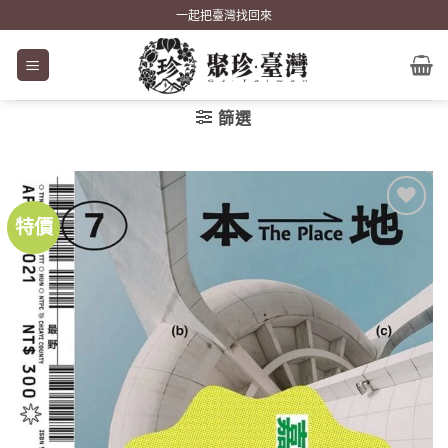
Skip
一起把臺灣找回來
to
content
篩選
特價
加到
關注
商品