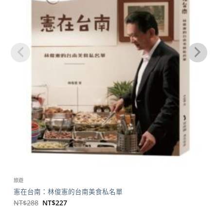
旅遊
憲在台南：林俊憲的台南美食私名單
原
目
NT$
288
NT$
227
始
前
價
價