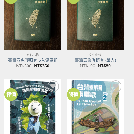
加到
加到
關注
關注
商品
商品
文化小物
文化小物
臺灣意象護照套 5入優惠組
臺灣意象護照套 (單入)
原
目
原
目
NT$
500
NT$
350
NT$
100
NT$
80
始
前
始
前
價
價
價
價
格：
格：
格：
格：
NT$500。
NT$350。
NT$100。
NT$80。
特價
特價
加到
加到
關注
關注
商品
商品