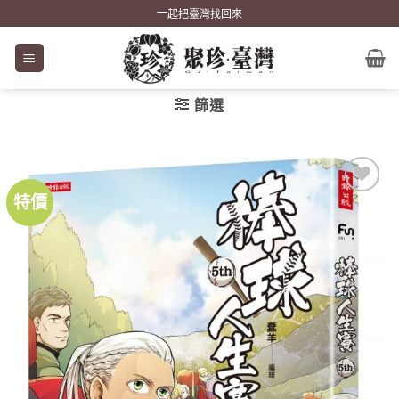
Skip
一起把臺灣找回來
to
content
篩選
特價
加到
關注
商品