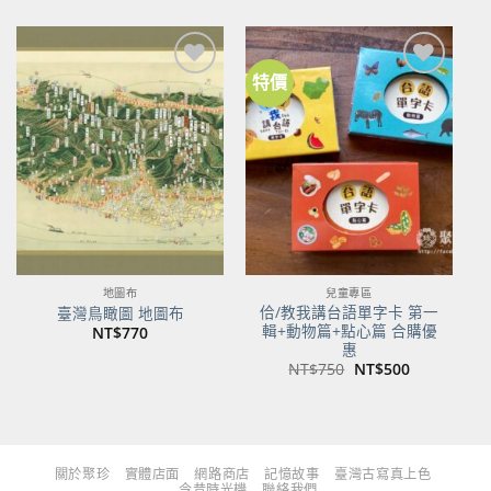
價
價
價
價
格：
格：
格：
格：
NT$480。
NT$379。
NT$700。
NT$553。
特價
加到
加到
關注
關注
商品
商品
地圖布
兒童專區
佮/教我講台語單字卡 第一
臺灣鳥瞰圖 地圖布
輯+動物篇+點心篇 合購優
NT$
770
惠
原
目
NT$
750
NT$
500
始
前
價
價
格：
格：
NT$750。
NT$500。
關於聚珍
實體店面
網路商店
記憶故事
臺灣古寫真上色
今昔時光機
聯絡我們