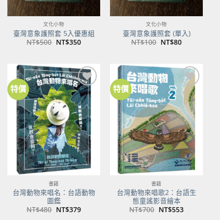
文化小物
文化小物
臺灣意象護照套 5入優惠組
臺灣意象護照套 (單入)
原
目
原
目
NT$
500
NT$
350
NT$
100
NT$
80
始
前
始
前
價
價
價
價
格：
格：
格：
格：
NT$500。
NT$350。
NT$100。
NT$80。
特價
特價
加到
加到
關注
關注
商品
商品
書籍
書籍
台灣動物來唱名：台語動物
台灣動物來唱歌2：台語生
圖鑑
態童謠影音繪本
原
目
原
目
NT$
480
NT$
379
NT$
700
NT$
553
始
前
始
前