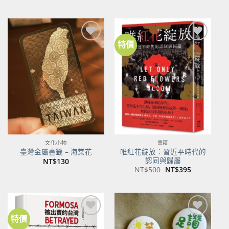
特價
加到
加到
關注
關注
商品
商品
文化小物
書籍
唯紅花綻放：習近平時代的
臺灣金屬書籤 – 海棠花
認同與歸屬
NT$
130
原
目
NT$
500
NT$
395
始
前
價
價
格：
格：
NT$500。
NT$395。
特價
加到
加到