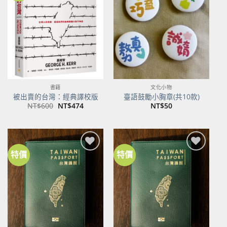
關注
關注
商品
商品
書籍
文化小物
被出賣的台灣：經典譯校版
臺語鼓勵小胸章(共10款)
原
目
NT$
600
NT$
474
NT$
50
始
前
價
價
格：
格：
NT$600。
NT$474。
特價
特價
加到
加到
關注
關注
商品
商品