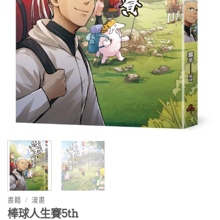
書籍
/
漫畫
棒球人生賽5th