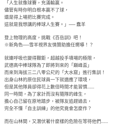
「人生就像球賽，充滿輸贏。
儘管有時你明白根本贏不了球，
還是得上場把比賽完成。
這就是我想講的棒球人生賽。」── 蠢羊
登上物理的高度，挑戰《百岳訓》吧！
※新角色──雪羊視界友情贊助擔任嚮導！？
就連呼吸也變得艱鉅，超越投手墳場的極限，
武德高中棒球隊為了即將到來的「巔峰盃」
而來到海拔三二八零公尺的「大水窟」進行集訓！
出身山林的原住民球員一下就適應了環境，
但是其他隊員卻得花上數倍時間才能習慣……
同一時間，為了家計而沒有隨隊的峰生，
擔心自己留在原地踏步，被隊友追趕過去，
完全不懂「自主訓練」的他究竟會怎麼作？
而在山林間，又潛伏著什麼樣的危險在等待他們……