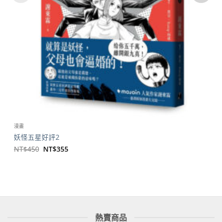
漫畫
妖怪五星好評2
原
目
NT$
450
NT$
355
始
前
價
價
格：
格：
NT$450。
NT$355。
熱賣商品