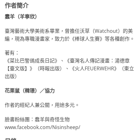
作者簡介
蠢羊（羊寧欣）
臺灣藝術大學美術系畢業，曾擔任沃草（Watchout）的美
編，現為專職漫畫家，致力於《棒球人生賽》等各種創作。
著有：
《菜比巴警鴿成長日記》、《臺灣名人傳記漫畫：湯德章
【臺文版】》（時報出版）、《火人FEUERWEHR》（東立
出版）
花栗鼠（韓璟）／協力
作者的經紀人兼公關，用途多元。
臉書粉絲團：蠢羊與奇怪生物
www.facebook.com/Nisinsheep/