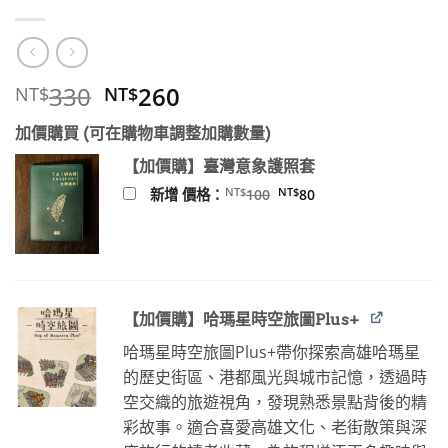
原
目
330
260
NT$
NT$
始
前
加價購買 (可在購物車調整加購數量)
價
價
格：
格：
【加價購】臺灣意象護照套
NT$330。
NT$260。
原
目
NT$
NT$
新增 價格：
100
80
始
前
價
價
格：
格：
NT$100。
NT$80。
【加價購】哈瑪星時空旅圖Plus+
哈瑪星時空旅圖Plus+帶你探索高雄哈瑪星
的歷史街區、港都風光與城市記憶，透過時
空交織的旅遊視角，發現熟悉景點背後的精
彩故事。適合喜愛高雄文化、老街散策與深