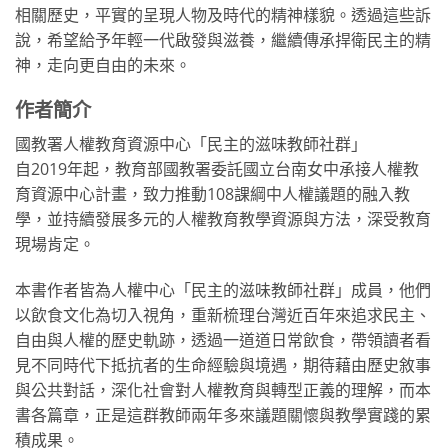
相關歷史，平實的呈現人物及時代的精神樣貌。透過這些訴
說，希望給予年輕一代啟發與滋養，繼續傳承捍衛民主的精
神，走向更自由的未來。
作者簡介
國教署人權教育資源中心「民主的滋味教師社群」
自2019年起，教育部國教署委託國立台南女中承接人權教
育資源中心計畫，致力推動108課綱中人權議題的融入教
學，並持續發展多元的人權教育教學資源與方法，深受教育
現場肯定。
本書作者皆為人權中心「民主的滋味教師社群」成員，他們
以飲食文化為切入視角，重新梳理台灣近百年來追求民主、
自由與人權的歷史軌跡，透過一道道日常飲食，帶領讀者看
見不同時代下抵抗者的生命經驗與境遇，期待藉由歷史敘事
與公共對話，深化社會對人權教育與轉型正義的理解，而本
書各篇章，正是這群教師兩年多來議題關懷與教學實踐的累
積成果。