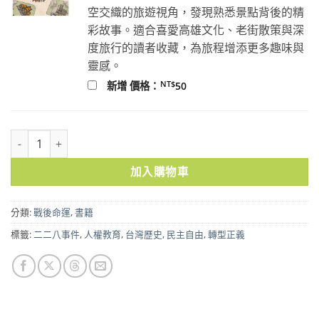
空交織的旅遊視角，發現熟悉景點背後的精
彩故事。適合喜愛高雄文化、老街散策與深
度旅行的讀者收藏，為旅程增添更多趣味與
靈感。
NT$
新增 價格：
50
民主的滋味：自由之前—入獄、囚禁、判刑，附著在日常味蕾上的衝撞
加入購物車
分類:
戰後命運
,
書籍
標籤:
二二八事件
,
人權教育
,
台灣歷史
,
民主自由
,
轉型正義