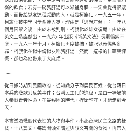
對於政治犯而言，獄中少有曬太陽與運動的機會，更遑論均
衡的飲食；若有一碗豬肝湯可以滋補身體，一定會覺得很感
動。而帶給獄友這種感動的人，就是柯旗化。一九五一年，
柯旗化被中學同學牽連入獄，理由是「思想左傾」；一年八
個月囚禁之後，由於未被判刑，柯旗化於雄女復職，由於在
英文上造詣傑出，一九六○年出版《新英文法》長期暢銷不
墜。一九六一年十月，柯旗化再度被捕，被冠以預備叛亂
罪。柯旗化在獄中請獄友吃豬肝湯，然而，這樣的仁慈與慷
慨，卻也為他帶來了大麻煩。
……
從日據時期到民國政府，從知識分子到農民百姓，從台籍日
本兵的悲歌到反美事件；台灣民主化的進程，是由一場場前
人奉獻青春性命，在最艱困的時代，捍衛堅守，才能走到今
天。
本書透過幾個代表性的人物與事件，串起台灣民主之路的梗
概。十八篇文，每篇開頭先講述與該文有關的食物，再帶入