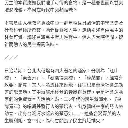
民主的本質應如我們唾手可得的食物，是一種普世而以甘美
浸潤味蕾，為何在時代中頻頻走味？
本書是由人權教育資源中心一群年輕且具熱情的中學歷史及
社會科老師所撰寫，她們從食物入手，連結引述自由民主的
甘美可貴，講述台灣民主歷史進程中，個人與大時代間，複
雜而動人的民主捍衛滋味。
／／／
日治時期，台北大稻埕有四大著名的酒家，分別為「江山
樓」、「東薈芳」、「春風得意樓」、「蓬萊閣」，經常有
政要、商賈、文人、名流往來匯聚，往往也是台灣社會運動
家的聚集地，其中蔣渭水經營的春風得意樓，更是社會運動
家們的免費食堂與活動地點。二○年代的醫生蔣渭水、《臺
灣青年》的編輯兼發行人的蔡培火、出身霧峰林家的詩人林
幼春、出身台灣清水望族的蔡蕙如……，這些台灣菁英的人
生勝利組、富二代，為何甘願為了民主飛蛾撲火？