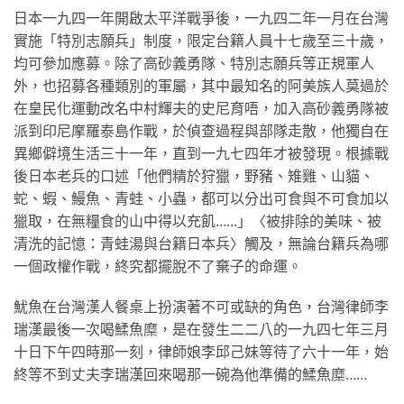
日本一九四一年開啟太平洋戰爭後，一九四二年一月在台灣
實施「特別志願兵」制度，限定台籍人員十七歲至三十歲，
均可參加應募。除了高砂義勇隊、特別志願兵等正規軍人
外，也招募各種類別的軍屬，其中最知名的阿美族人莫過於
在皇民化運動改名中村輝夫的史尼育唔，加入高砂義勇隊被
派到印尼摩羅泰島作戰，於偵查過程與部隊走散，他獨自在
異鄉僻境生活三十一年，直到一九七四年才被發現。根據戰
後日本老兵的口述「他們精於狩獵，野豬、雉雞、山貓、
蛇、蝦、鰻魚、青蛙、小蟲，都可以分出可食與不可食加以
獵取，在無糧食的山中得以充飢……」〈被排除的美味、被
清洗的記憶：青蛙湯與台籍日本兵〉觸及，無論台籍兵為哪
一個政權作戰，終究都擺脫不了棄子的命運。
魷魚在台灣漢人餐桌上扮演著不可或缺的角色，台灣律師李
瑞漢最後一次喝鰇魚糜，是在發生二二八的一九四七年三月
十日下午四時那一刻，律師娘李邱己妹等待了六十一年，始
終等不到丈夫李瑞漢回來喝那一碗為他準備的鰇魚糜……