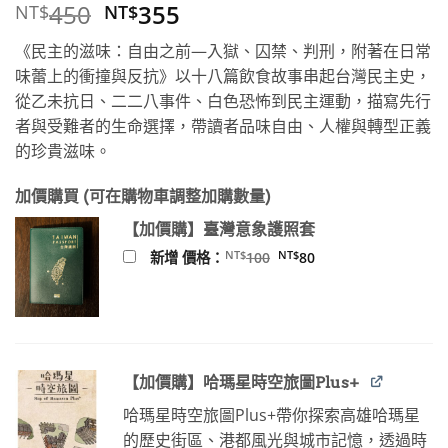
原
目
450
355
NT$
NT$
始
前
《民主的滋味：自由之前—入獄、囚禁、判刑，附著在日常
價
價
味蕾上的衝撞與反抗》以十八篇飲食故事串起台灣民主史，
格：
格：
從乙未抗日、二二八事件、白色恐怖到民主運動，描寫先行
NT$450。
NT$355。
者與受難者的生命選擇，帶讀者品味自由、人權與轉型正義
的珍貴滋味。
加價購買 (可在購物車調整加購數量)
【加價購】臺灣意象護照套
原
目
NT$
NT$
新增 價格：
100
80
始
前
價
價
格：
格：
NT$100。
NT$80。
【加價購】哈瑪星時空旅圖Plus+
哈瑪星時空旅圖Plus+帶你探索高雄哈瑪星
的歷史街區、港都風光與城市記憶，透過時