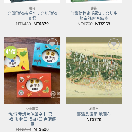
書籍
書籍
台灣動物來唱名：台語動物
台灣動物來唱歌2：台語生
圖鑑
態童謠影音繪本
原
目
原
目
NT$
480
NT$
379
NT$
700
NT$
553
始
前
始
前
價
價
價
價
格：
格：
格：
格：
NT$480。
NT$379。
NT$700。
NT$553。
特價
加到
加到
關注
關注
商品
商品
兒童專區
地圖布
佮/教我講台語單字卡 第一
臺灣鳥瞰圖 地圖布
輯+動物篇+點心篇 合購優
NT$
770
惠
原
目
NT$
750
NT$
500