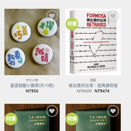
價
價
格：
格：
NT$500。
NT$395。
特價
加到
加到
關注
關注
商品
商品
文化小物
書籍
臺語鼓勵小胸章(共10款)
被出賣的台灣：經典譯校版
原
目
NT$
50
NT$
600
NT$
474
始
前
價
價
格：
格：
NT$600。
NT$474。
特價
特價
加到
加到
關注
關注