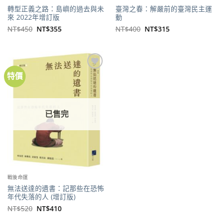
轉型正義之路：島嶼的過去與未
臺灣之春：解嚴前的臺灣民主運
來 2022年增訂版
動
原
目
原
目
NT$
450
NT$
355
NT$
400
NT$
315
始
前
始
前
價
價
價
價
格：
格：
格：
格：
NT$450。
NT$355。
NT$400。
NT$315。
特價
加到
關注
商品
已售完
戰後命運
無法送達的遺書：記那些在恐怖
年代失落的人 (增訂版)
原
目
NT$
520
NT$
410
始
前
價
價