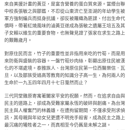
來自美援計畫的黃豆，是富含營養的蛋白質來源。當煙台聯
中校長張敏之與鄒鑑，不忍從山東流亡至澎湖的年幼學生被
軍方強制編兵而挺身抗議，卻反被羅織為匪諜、付出生命代
價時，帶著紅燒風味的滷黃豆遂成為張敏之遺屬王培五及其
子女賴以維生的重要食物，也無聲見證了張家在求生之路上
的艱難歲月。
對原住民而言，竹子的重要性並非指用來吃的竹筍，而是用
來防衛與盛裝的容器。一盤竹筍炒肉絲，彰顯出原住民被漢
化的不堪處境。泰雅族人、台灣原住民第一位西醫樂信．瓦
旦，以及鄒族受過高等教育的知識分子高一生，為何兩人的
生命於一九五四年四月十七日戛然而止？
三代同堂雞原寄寓著闔家平安的祝願，然而，在追求自由與
民主的道路上，卻成為受難家屬永恆的破碎與創痛。為台灣
民主與人權奮鬥的林義雄，在遭拘留期間，不僅承受刑求偵
訊，其母親與年幼女兒更遭不明兇手殺害，成為民主之路上
最沉痛的犧牲者之一，而真相至今仍舊是未解之謎。