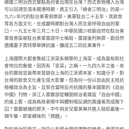
總匯三明治西式餐點為何會出現在台灣？西式食物傳入台灣
可以回溯至清末開港時期，真正引入「總會三明治」的是一
九六○年代的駐台美軍俱樂部。美軍駐台二十五年，其飲食
等各方面文化，在戒嚴時期對台灣人而言是呼吸自由的窗
口。一九五七年三月二十日，中華民國少校劉自然在駐台美
軍宿舍區被駐台美軍雷諾中士槍殺，雷諾後判無罪，劉自然
遺孀妻子奧特華舉牌抗議，釀成五二四反美事件。
上海國際大都會集結江浙菜系精華的上海菜，成為富裕和社
會地位的象徵，因而有「官菜」之稱。一九四九年之後，來
台的黨政官員帶來發跡自上海的江浙資本家、知識分子，對
台灣的飲食文化產生偌大影響。但為何一份以自由民主抵抗
極權政治為主旨、且契合當時反共抗俄的基本國策的《自由
中國》刊物，浙江人雷震卻從輔弼統治者建設「自由中國」
的座上賓，成為執政者眼中與體制唱反調的異議者而成階下
囚？雷震被捕的那天，中午與女兒雷美琳共進入獄前最後一
頓午餐，即家鄉味的「煨麵」。