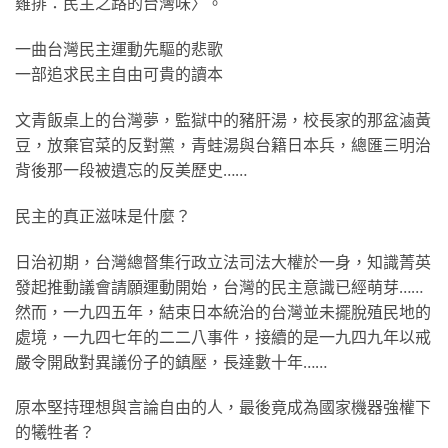
雞排：民主之路的台灣味〉。
一曲台灣民主運動先驅的悲歌
一部追求民主自由可貴的讀本
文青飯桌上的台灣夢，監獄中的豬肝湯，校長家的那盆滷黃
豆，放棄官菜的反對黨，青蛙湯與台籍日本兵，總匯三明治
背後那一段被遺忘的反美歷史……
民主的真正滋味是什麼？
日治初期，台灣總督集行政立法司法大權於一身，知識菁英
發起推動議會請願運動開始，台灣的民主意識已經萌芽……
然而，一九四五年，結束日本統治的台灣並未擺脫殖民地的
處境，一九四七年的二二八事件，接續的是一九四九年以戒
嚴令開啟對異議份子的鎮壓，長達數十年……
原本堅持理想與言論自由的人，最後竟成為國家機器強權下
的犧牲者？