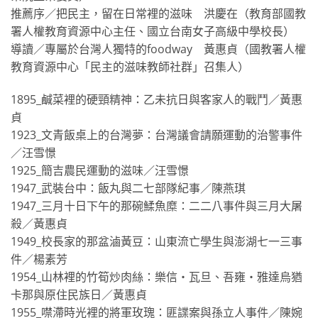
推薦序／把民主，留在日常裡的滋味 洪慶在（教育部國教
署人權教育資源中心主任、國立台南女子高級中學校長）
導讀／專屬於台灣人獨特的foodway 黃惠貞（國教署人權
教育資源中心「民主的滋味教師社群」召集人）
1895_鹹菜裡的硬頸精神：乙未抗日與客家人的戰鬥／黃惠
貞
1923_文青飯桌上的台灣夢：台灣議會請願運動的治警事件
／汪雪憬
1925_簡吉農民運動的滋味／汪雪憬
1947_武裝台中：飯丸與二七部隊紀事／陳燕琪
1947_三月十日下午的那碗鰇魚糜：二二八事件與三月大屠
殺／黃惠貞
1949_校長家的那盆滷黃豆：山東流亡學生與澎湖七一三事
件／楊素芳
1954_山林裡的竹筍炒肉絲：樂信‧瓦旦、吾雍‧雅達烏猶
卡那與原住民族日／黃惠貞
1955_噤滯時光裡的將軍玫瑰：匪諜案與孫立人事件／陳婉