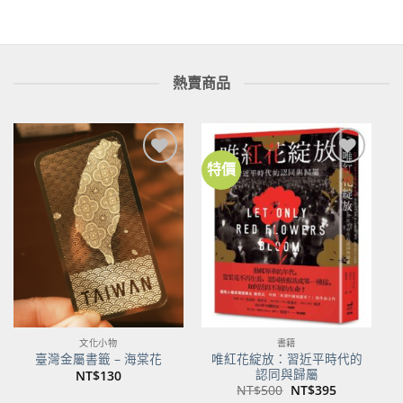
格：
格：
NT$520。
NT$410。
熱賣商品
特價
加到
加到
關注
關注
商品
商品
文化小物
書籍
唯紅花綻放：習近平時代的
臺灣金屬書籤 – 海棠花
認同與歸屬
NT$
130
原
目
NT$
500
NT$
395
始
前