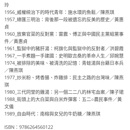
玲
1956_威權統治下的時代青年：施水環的魚鬆／陳燕琪
1957_總匯三明治：背後那一段被遺忘的反美的歷史／黃惠
貞
1960_放棄官菜的反對黨：雷震、傅正與中國民主黨組黨事
件／黃惠貞
1961_監獄中的豬肝湯：柯旗化與監獄中的反對者／洪碧霞
1967_一手煮麵一手建國：史明歐吉桑的革命人生／邱婉慧
1974_被排除的美味、被清洗的記憶：青蛙湯與台籍日本兵
／陳燕琪
1977_炒米粉、烤香腸、炸雞排：民主之路的台灣味／陳燕
琪
1980_三代同堂的雞湯：另一個二二八的林宅血案／陳子珺
1988_街頭上的大白菜與白米炸彈客：五二○農民事件／黃
文儀
1989_自由時代：南榕與女兒的牛奶糖／陳燕琪
ISBN：9786264560122