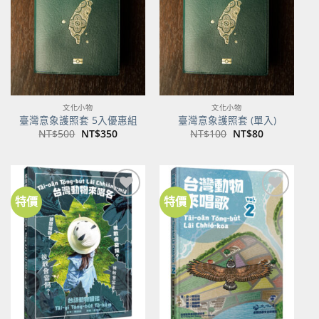
商品
商品
文化小物
文化小物
臺灣意象護照套 5入優惠組
臺灣意象護照套 (單入)
原
目
原
目
NT$
500
NT$
350
NT$
100
NT$
80
始
前
始
前
價
價
價
價
格：
格：
格：
格：
NT$500。
NT$350。
NT$100。
NT$80。
特價
特價
加到
加到
關注
關注
商品
商品