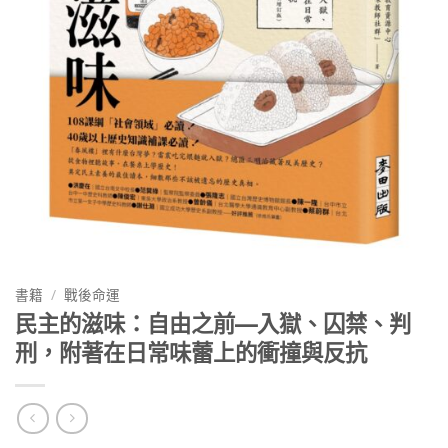
書籍
/
戰後命運
民主的滋味：自由之前—入獄、囚禁、判
刑，附著在日常味蕾上的衝撞與反抗