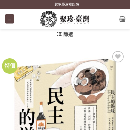
Skip
一起把臺灣找回來
to
content
篩選
特價
加到
關注
商品