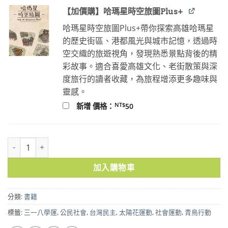
【加價購】哈瑪星時空旅圖Plus+
哈瑪星時空旅圖Plus+帶你探索高雄哈瑪星
的歷史街區、港都風光與城市記憶，透過時
空交織的旅遊視角，發現熟悉景點背後的精
彩故事。適合喜愛高雄文化、老街散策與深
度旅行的讀者收藏，為旅程增添更多趣味與
靈感。
NT$
新增 價格：
50
民主，練習中：在現場的人，從太陽花到青鳥，在行動現場追尋民主 
加入購物車
分類:
書籍
標籤:
三一八學運
,
公民社會
,
台灣民主
,
太陽花運動
,
社會運動
,
青鳥行動