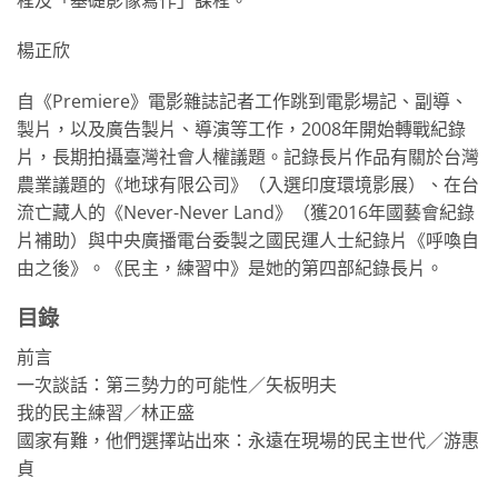
楊正欣
自《Premiere》電影雜誌記者工作跳到電影場記、副導、
製片，以及廣告製片、導演等工作，2008年開始轉戰紀錄
片，長期拍攝臺灣社會人權議題。記錄長片作品有關於台灣
農業議題的《地球有限公司》（入選印度環境影展）、在台
流亡藏人的《Never-Never Land》（獲2016年國藝會紀錄
片補助）與中央廣播電台委製之國民運人士紀錄片《呼喚自
由之後》。《民主，練習中》是她的第四部紀錄長片。
目錄
前言
一次談話：第三勢力的可能性／矢板明夫
我的民主練習／林正盛
國家有難，他們選擇站出來：永遠在現場的民主世代／游惠
貞