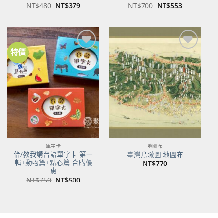
原
目
原
目
NT$
480
NT$
379
NT$
700
NT$
553
始
前
始
前
價
價
價
價
格：
格：
格：
格：
NT$480。
NT$379。
NT$700。
NT$553。
特價
加到
加到
關注
關注
商品
商品
單字卡
地圖布
佮/教我講台語單字卡 第一
臺灣鳥瞰圖 地圖布
輯+動物篇+點心篇 合購優
NT$
770
惠
原
目
NT$
750
NT$
500
始
前
價
價
格：
格：
NT$750。
NT$500。