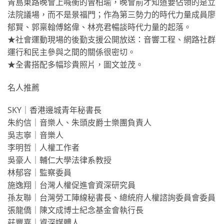
青島東路晚會上喊衝的曾柏瑜，晚會前才知道要佔領的是立
法院議場，而不是景福門；作為第三勢力的時代力量成員廖
郁賢、郭稟翰傅銘偉、林亮君暢談時代力量的起落。
★社會運動現場的後勤支援公開放送：音響工程、網路社群
運行和民主參與之間的關係很密切。
★全書搭配多幅珍貴照片，圖文並茂。
名人推薦
SKY｜香港邊城青年秘書長
朱約信｜音樂人、朱頭皮爵士樂團負責人
吳志寧｜音樂人
李明哲｜人權工作者
吳豪人｜輔仁大學法律系教授
林郁容｜監察委員
施逸翔｜台灣人權促進會資深研究員
孫友聯｜台灣勞工陣線秘書長、總統府人權諮詢委員會委員
張龍僑｜陳文成博士紀念基金會執行長
莊豐嘉｜資深媒體人