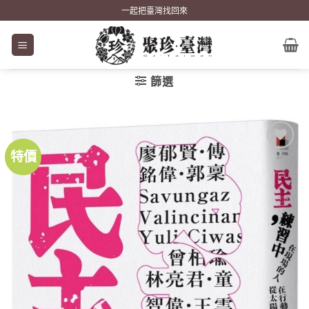
Skip
一起把臺灣找回來
to
content
篩選
特價
加到
關注
商品