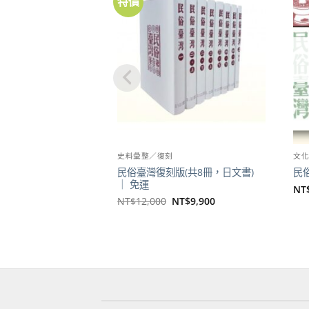
特價
加到
關注
商品
史料彙整／復刻
文
民俗臺灣復刻版(共8冊，日文書)
民
｜ 免運
NT
原
目
NT$
12,000
NT$
9,900
始
前
價
價
格：
格：
NT$12,000。
NT$9,900。