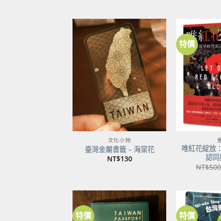
特價
加到
關注
商品
文化小物
唯紅花綻放
臺灣金屬書籤 – 海棠花
認同
NT$
130
NT$
500
特價
特價