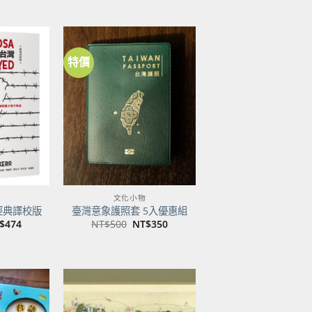
特價
加到
加到
關注
關注
商品
商品
文化小物
經典譯校版
臺灣意象護照套 5入優惠組
目
原
目
$
474
NT$
500
NT$
350
前
始
前
價
價
價
：
格：
格：
格：
$600。
NT$474。
NT$500。
NT$350。