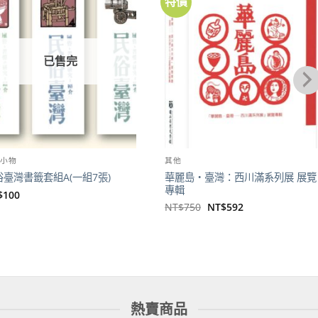
特價
加到
加到
關注
關注
商品
商品
已售完
化小物
其他
華麗島・臺灣：西川滿系列展 展覽
俗臺灣書籤套組A(一組7張)
專輯
$
100
原
目
NT$
750
NT$
592
始
前
價
價
格：
格：
NT$750。
NT$592。
熱賣商品