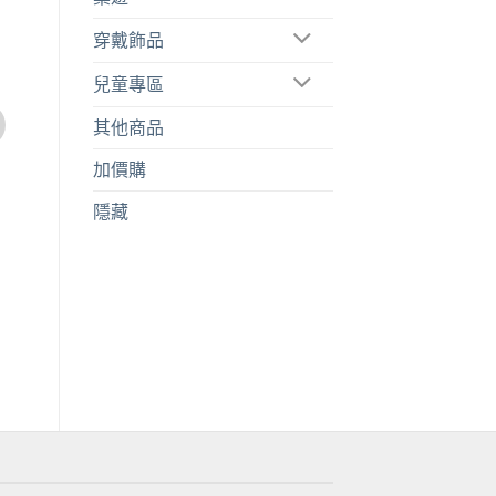
特價
加到
關注
穿戴飾品
商品
兒童專區
其他商品
加價購
隱藏
個人史／家族史／生活史
《藏書之家：我與我爸，有時還有
我媽》(平裝普藏版)
原
目
NT$
450
NT$
354
始
前
價
價
格：
格：
NT$450。
NT$354。