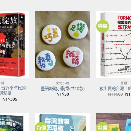
特價
加到
加到
關注
關注
商品
商品
書籍
文化小物
書籍
：習近平時代的
臺語鼓勵小胸章(共10款)
被出賣的台灣：
與歸屬
原
NT$
50
NT$
600
NT
始
原
目
NT$
395
價
始
前
格
價
價
NT
格：
格：
NT$500。
NT$395。
特價
特價