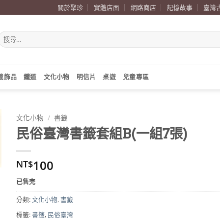
關於聚珍
實體店面
網路商店
記憶故事
臺灣
搜
尋
關
鍵
字:
戴飾品
鐵道
文化小物
明信片
桌遊
兒童專區
文化小物
/
書籤
民俗臺灣書籤套組B(一組7張)
100
NT$
已售完
分類:
文化小物
,
書籤
標籤:
書籤
,
民俗臺灣