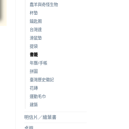
蠢羊與奇怪生物
杯墊
鑰匙圈
台灣達
滑鼠墊
提袋
書籤
年曆/手帳
拼圖
臺灣歷史徽記
花磚
運動毛巾
建築
明信片／繪葉書
桌遊