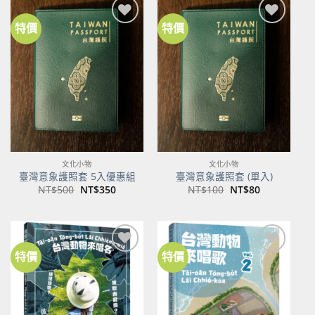
特價
特價
加到
加到
關注
關注
商品
商品
文化小物
文化小物
臺灣意象護照套 5入優惠組
臺灣意象護照套 (單入)
原
目
原
目
NT$
500
NT$
350
NT$
100
NT$
80
始
前
始
前
價
價
價
價
格：
格：
格：
格：
NT$500。
NT$350。
NT$100。
NT$80。
特價
特價
加到
加到
關注
關注
商品
商品