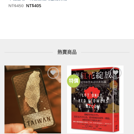
原
目
NT$
450
NT$
405
始
前
價
價
格：
格：
NT$450。
NT$405。
熱賣商品
特價
加到
加到
關注
關注
商品
商品