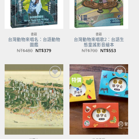
書籍
書籍
台灣動物來唱名：台語動物
台灣動物來唱歌2：台語生
圖鑑
態童謠影音繪本
原
目
原
目
NT$
480
NT$
379
NT$
700
NT$
553
始
前
始
前
價
價
價
價
格：
格：
格：
格：
NT$480。
NT$379。
NT$700。
NT$553。
特價
加到
加到
關注
關注
商品
商品