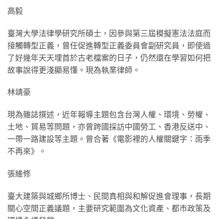
高毅
臺灣大學法律學研究所碩士，因參與第三屆模擬憲法法庭而
接觸轉型正義，曾任促進轉型正義委員會副研究員，即使過
了好幾年天天埋首於古老檔案的日子，仍然還在學習如何把
故事說得更淺顯易懂。現為執業律師。
林靖豪
現為雜誌撰述，近年報導主題包含台灣人權、環境、勞權、
土地、貿易等問題，亦曾跨國採訪中國勞工、香港反送中、
一帶一路建設等主題。曾合著《電影裡的人權關鍵字：雨季
不再來》。
張維修
臺大建築與城鄉所博士、民間真相與和解促進會理事，長期
關心空間正義議題，主要研究範圍為文化資產、都市政策及