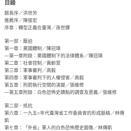
目錄
館長序／洪世芳
推薦序／陳俊宏
序章：轉型正義在臺灣／孫世鐸
第一部．壓迫
第一章：黨國體制／陳冠瑋
—第一章附錄：黨國體制下的法律體系／陳冠瑋
第二章：社會控制／黃齡萱
第三章：軍事審判／高毅
第四章：軍事審判下的人權侵害／高毅
第五章：刑罰執行空間的演變／張維修
—第五章附錄：白色恐怖史蹟點的調查及意義／張維修
第二部．抵抗
第六章：一九五○年代臺灣省工作委員會的形成脈絡／林傳
凱
第七章：「外省」軍人的白色恐怖歷史圖像／林傳凱