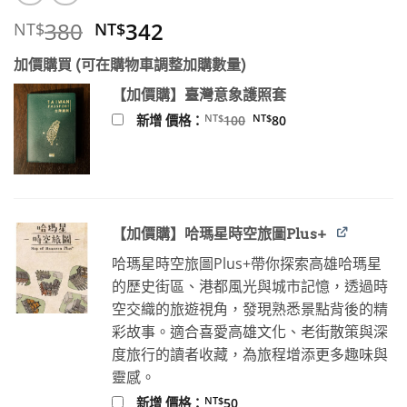
原
目
380
342
NT$
NT$
始
前
加價購買 (可在購物車調整加購數量)
價
價
格：
格：
【加價購】臺灣意象護照套
NT$380。
NT$342。
原
目
NT$
NT$
新增 價格：
100
80
始
前
價
價
格：
格：
NT$100。
NT$80。
【加價購】哈瑪星時空旅圖Plus+
哈瑪星時空旅圖Plus+帶你探索高雄哈瑪星
的歷史街區、港都風光與城市記憶，透過時
空交織的旅遊視角，發現熟悉景點背後的精
彩故事。適合喜愛高雄文化、老街散策與深
度旅行的讀者收藏，為旅程增添更多趣味與
靈感。
NT$
新增 價格：
50