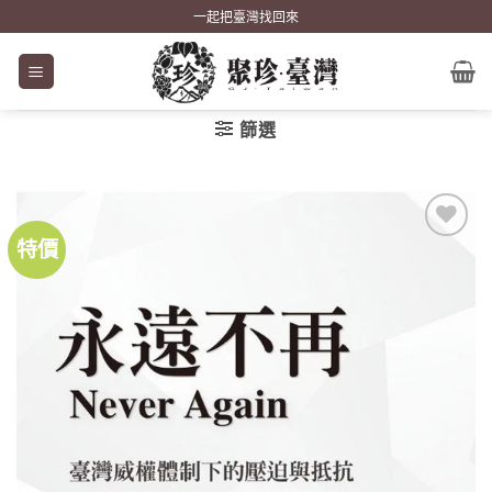
Skip
一起把臺灣找回來
to
content
篩選
特價
加到
關注
商品