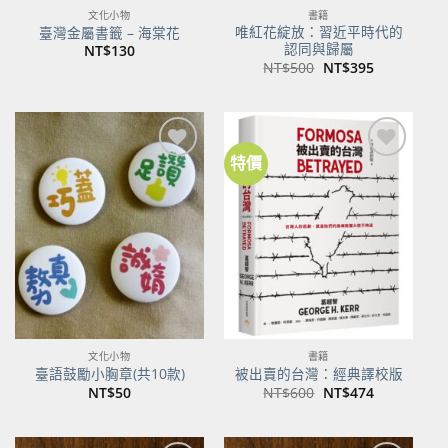
文化小物
書籍
唯紅花綻放：習近平時代的
臺灣金屬書籤 – 海棠花
認同與歸屬
NT$
130
原
目
NT$
500
NT$
395
始
前
價
價
格：
格：
NT$500。
NT$395。
特價
加到
加到
關注
關注
商品
商品
文化小物
書籍
臺語鼓勵小胸章(共10款)
被出賣的台灣：經典譯校版
原
目
NT$
50
NT$
600
NT$
474
始
前
價
價
格：
格：
NT$600。
NT$474。