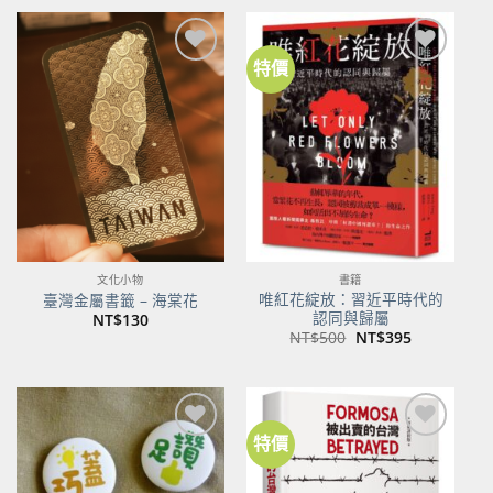
特價
加到
加到
關注
關注
商品
商品
文化小物
書籍
唯紅花綻放：習近平時代的
臺灣金屬書籤 – 海棠花
認同與歸屬
NT$
130
原
目
NT$
500
NT$
395
始
前
價
價
格：
格：
NT$500。
NT$395。
特價
加到
加到
關注
關注