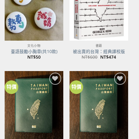
商品
商品
文化小物
書籍
臺語鼓勵小胸章(共10款)
被出賣的台灣：經典譯校版
原
目
NT$
50
NT$
600
NT$
474
始
前
價
價
格：
格：
NT$600。
NT$474。
特價
特價
加到
加到
關注
關注
商品
商品