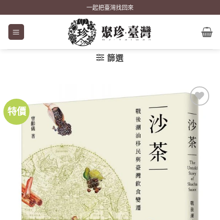
Skip
一起把臺灣找回來
to
content
篩選
特價
加到
關注
商品