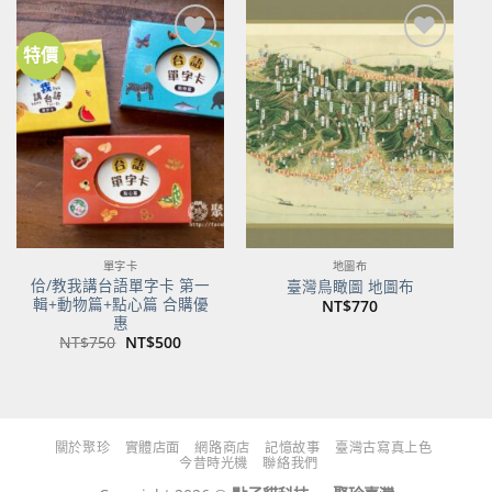
NT$480。
NT$379。
NT$700。
NT$553。
特價
加到
加到
關注
關注
商品
商品
單字卡
地圖布
佮/教我講台語單字卡 第一
臺灣鳥瞰圖 地圖布
輯+動物篇+點心篇 合購優
NT$
770
惠
原
目
NT$
750
NT$
500
始
前
價
價
格：
格：
NT$750。
NT$500。
關於聚珍
實體店面
網路商店
記憶故事
臺灣古寫真上色
今昔時光機
聯絡我們