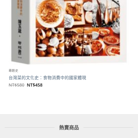
專題史
台灣菜的文化史：食物消費中的國家體現
原
目
NT$
580
NT$
458
始
前
價
價
格：
格：
NT$580。
NT$458。
熱賣商品