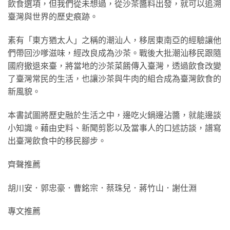
飲食選項，但我們從未想過，從沙茶醬料出發，就可以追溯
臺灣與世界的歷史痕跡。
素有「東方猶太人」之稱的潮汕人，移居東南亞的經驗讓他
們帶回沙嗲滋味，經改良成為沙茶。戰後大批潮汕移民跟隨
國府撤退來臺，將當地的沙茶菜餚傳入臺灣，透過飲食改變
了臺灣常民的生活，也讓沙茶與牛肉的組合成為臺灣飲食的
新風貌。
本書試圖將歷史融於生活之中，邊吃火鍋邊沾醬，就能邊談
小知識。藉由史料、新聞剪影以及當事人的口述訪談，譜寫
出臺灣飲食中的移民腳步。
齊聲推薦
胡川安．郭忠豪．曹銘宗．蔡珠兒．蔣竹山．謝仕淵
專文推薦