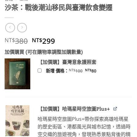
沙茶：戰後潮汕移民與臺灣飲食變遷
原
目
380
299
NT$
NT$
始
前
加價購買 (可在購物車調整加購數量)
價
價
格：
格：
【加價購】臺灣意象護照套
NT$380。
NT$299。
原
目
NT$
NT$
新增 價格：
100
80
始
前
價
價
格：
格：
NT$100。
NT$80。
【加價購】哈瑪星時空旅圖Plus+
哈瑪星時空旅圖Plus+帶你探索高雄哈瑪星
的歷史街區、港都風光與城市記憶，透過時
空交織的旅遊視角，發現熟悉景點背後的精