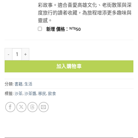
彩故事。適合喜愛高雄文化、老街散策與深
度旅行的讀者收藏，為旅程增添更多趣味與
靈感。
NT$
新增 價格：
50
沙茶：戰後潮汕移民與臺灣飲食變遷 數量
加入購物車
分類:
書籍
,
生活
標籤:
沙茶
,
沙茶醬
,
移民
,
飲食