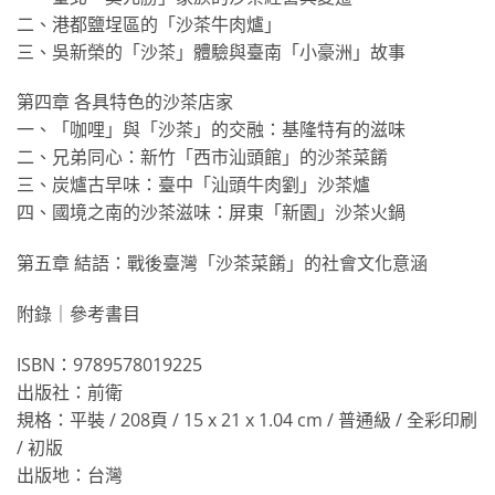
二、港都鹽埕區的「沙茶牛肉爐」
三、吳新榮的「沙茶」體驗與臺南「小豪洲」故事
第四章 各具特色的沙茶店家
一、「咖哩」與「沙茶」的交融：基隆特有的滋味
二、兄弟同心：新竹「西市汕頭館」的沙茶菜餚
三、炭爐古早味：臺中「汕頭牛肉劉」沙茶爐
四、國境之南的沙茶滋味：屏東「新園」沙茶火鍋
第五章 結語：戰後臺灣「沙茶菜餚」的社會文化意涵
附錄｜參考書目
ISBN：9789578019225
出版社：前衛
規格：平裝 / 208頁 / 15 x 21 x 1.04 cm / 普通級 / 全彩印刷
/ 初版
出版地：台灣