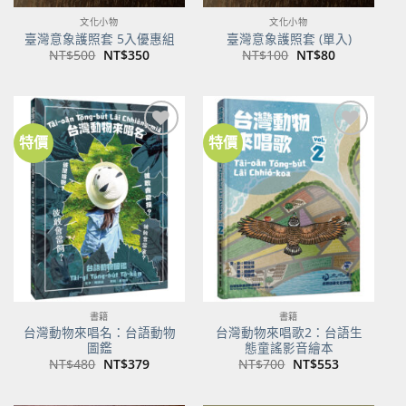
文化小物
文化小物
臺灣意象護照套 5入優惠組
臺灣意象護照套 (單入)
原
目
原
目
NT$
500
NT$
350
NT$
100
NT$
80
始
前
始
前
價
價
價
價
格：
格：
格：
格：
NT$500。
NT$350。
NT$100。
NT$80。
特價
特價
加到
加到
關注
關注
商品
商品
書籍
書籍
台灣動物來唱名：台語動物
台灣動物來唱歌2：台語生
圖鑑
態童謠影音繪本
原
目
原
目
NT$
480
NT$
379
NT$
700
NT$
553
始
前
始
前
價
價
價
價
格：
格：
格：
格：