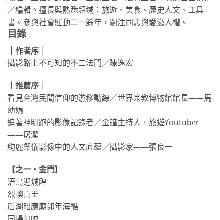
／編輯。擅長與熟悉領域：旅遊、美食、歷史人文、工具
書。參與社會運動二十餘年，關注同志與愛滋人權。
目錄
｜作者序｜
攝影路上不可知的不二法門／陳逸宏
｜推薦序｜
看見台灣民間信仰的游移動線／世界宗教博物館館長——馬
幼娟
追著神明跑的影像記錄者／金鐘主持人．旅遊Youtuber
——屠潔
絢麗祭儀影像中的人文底蘊／攝影家——張良一
【之一・金門】
浯島迎城隍
烈嶼貢王
后湖昭應廟卯年海醮
同場加映