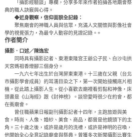
「攝影經驗談」專欄，分享多年來作者拍攝各地廟會祭
典的職人訣竅與心得。
◆近身觀察，信仰面貌全記錄：
聚焦廟會的神職人員與信眾，充滿人文關懷與影像社會
學的視覺張力，為最令人動容的見證記錄。+
作者簡介
攝影．口述／陳逸宏
同時具有攝影記者、東港東隆宮王爺公子民、白沙屯拱
天宮媽祖香燈腳三個身分。
一九六七年出生於台灣屏東東港。十三歲在父親（台北
市攝影學會成員）的耳濡目染之下，第一次開始接觸底片相
機，從此踏上攝影人生。從小喜歡去廟裡看剪黏和神像，床
頭書是《山海經》跟《封神榜》。談戀愛時很少在約會，都
在衝廟會。
曾任職蘋果日報副刊攝影記者十四年，主跑旅遊與美
食。時尚、人像、婚紗、美食、商品，都曾是他鏡頭下的主
角。三十歲之後，或許是歲月的洗禮，或許是神明的召喚，
他開始全心全意記錄廟會與祭典。曾獲多次新聞攝影比賽生