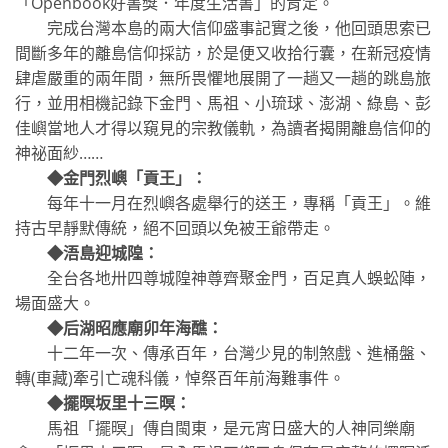
「Openbook好書獎．年度生活書」的肯定。
完成台灣本島的兩大信仰盛事記實之後，他回頭思索已
間斷多年的離島信仰採訪，於是便又收拾行囊，在新冠疫情
肆虐嚴重的兩年間，無所畏懼地展開了一趟又一趟的跳島旅
行，並用相機記錄下金門、馬祖、小琉球、澎湖、綠島、彭
佳嶼當地人才得以窺見的宗教儀軌，為讀者揭開離島信仰的
神祕面紗……
◆金門烈嶼「貢王」：
每年十一月在烈嶼各處舉行的送王，專稱「貢王」。維
持古早靜默傳統，絕不回頭以免被王爺帶走。
◆浯島迎城隍：
全台各地卅四尊城隍神尊齊聚金門，百足真人蜈蚣陣，
場面盛大。
◆后湖昭應廟卯年海醮：
十二年一次、傳承百年，台灣少見的制煞戲、進桶盤、
轉(車藏)牽引亡魂科儀，悼祭百年前海難事件。
◆擺暝坂里十三暝：
馬祖「擺暝」傳自閩東，是元宵日盛大的人神同樂廟