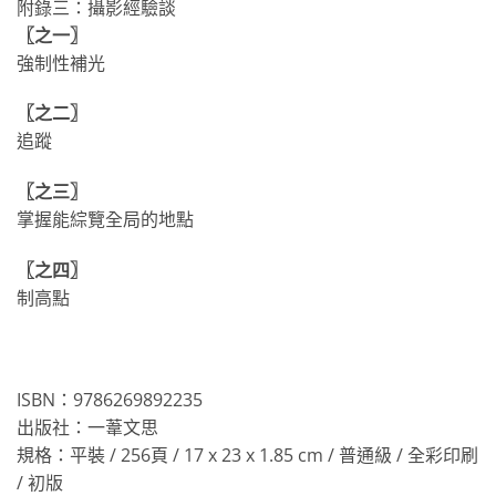
附錄三：攝影經驗談
〖之一〗
強制性補光
〖之二〗
追蹤
〖之三〗
掌握能綜覽全局的地點
〖之四〗
制高點
ISBN：9786269892235
出版社：一葦文思
規格：平裝 / 256頁 / 17 x 23 x 1.85 cm / 普通級 / 全彩印刷
/ 初版