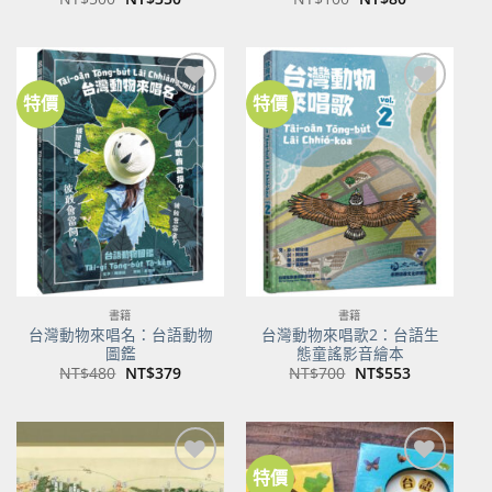
始
前
始
前
價
價
價
價
格：
格：
格：
格：
NT$500。
NT$350。
NT$100。
NT$80。
特價
特價
加到
加到
關注
關注
商品
商品
書籍
書籍
台灣動物來唱名：台語動物
台灣動物來唱歌2：台語生
圖鑑
態童謠影音繪本
原
目
原
目
NT$
480
NT$
379
NT$
700
NT$
553
始
前
始
前
價
價
價
價
格：
格：
格：
格：
NT$480。
NT$379。
NT$700。
NT$553。
特價
加到
加到