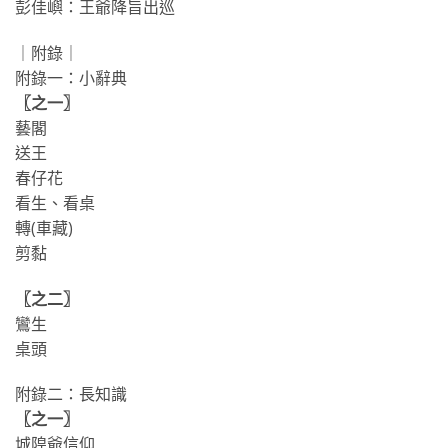
彭佳嶼：王爺降旨出巡
｜附錄｜
附錄一：小辭典
〖之一〗
藝閣
送王
春仔花
看生、看桌
轉(車藏)
剪黏
〖之二〗
鸞生
桌頭
附錄二：長知識
〖之一〗
城隍爺信仰