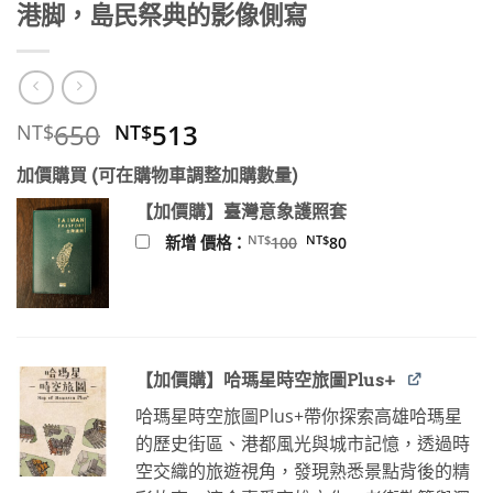
港脚，島民祭典的影像側寫
原
目
650
513
NT$
NT$
始
前
加價購買 (可在購物車調整加購數量)
價
價
格：
格：
【加價購】臺灣意象護照套
NT$650。
NT$513。
原
目
NT$
NT$
新增 價格：
100
80
始
前
價
價
格：
格：
NT$100。
NT$80。
【加價購】哈瑪星時空旅圖Plus+
哈瑪星時空旅圖Plus+帶你探索高雄哈瑪星
的歷史街區、港都風光與城市記憶，透過時
空交織的旅遊視角，發現熟悉景點背後的精