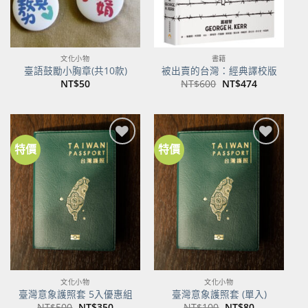
文化小物
書籍
臺語鼓勵小胸章(共10款)
被出賣的台灣：經典譯校版
原
目
NT$
50
NT$
600
NT$
474
始
前
價
價
格：
格：
NT$600。
NT$474。
特價
特價
加到
加到
關注
關注
商品
商品
文化小物
文化小物
臺灣意象護照套 5入優惠組
臺灣意象護照套 (單入)
原
目
原
目
NT$
500
NT$
350
NT$
100
NT$
80