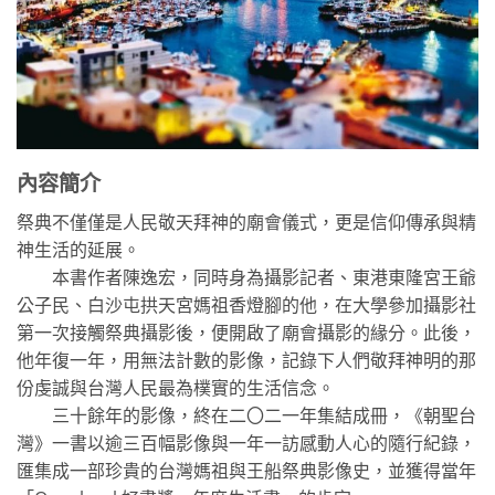
內容簡介
祭典不僅僅是人民敬天拜神的廟會儀式，更是信仰傳承與精
神生活的延展。
本書作者陳逸宏，同時身為攝影記者、東港東隆宮王爺
公子民、白沙屯拱天宮媽祖香燈腳的他，在大學參加攝影社
第一次接觸祭典攝影後，便開啟了廟會攝影的緣分。此後，
他年復一年，用無法計數的影像，記錄下人們敬拜神明的那
份虔誠與台灣人民最為樸實的生活信念。
三十餘年的影像，終在二〇二一年集結成冊，《朝聖台
灣》一書以逾三百幅影像與一年一訪感動人心的隨行紀錄，
匯集成一部珍貴的台灣媽祖與王船祭典影像史，並獲得當年