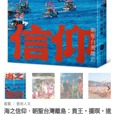
書籍
/
藝術人文
海之信仰．朝聖台灣離島：貢王・擺暝・逡