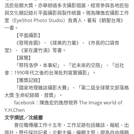
活民俗類大獎，亦舉辦過多次攝影個展，經常參與各地民俗
與文化類記錄片平面攝影與製作統籌。現為陳逸宏攝影工作
室（EyeShot Photo Studio）負責人，著有《朝聖台灣》
一書。
【平面攝影】
《發現肯園》、《揉美的力量》、《市長的口袋食
堂》、《家在蘆竹湳》等書。
【展覽】
「祭特洛伊‧本事紀」、「近未來的交陪」、「出社
會：1990年代之後的台灣批判寫實攝影」。
【獲獎記錄】
「國家地理雜誌攝影大賽」、「第二屆全球華文部落格
大獎 生命紀錄類．首獎」。
facebook：陳逸宏的逸想視界 The Image world of
Y.H.Chen
文字撰述／沈維巖
曾任職傳播工作十五年，工作足跡包括雜誌、報紙、出
版社，歷任採訪記者、企劃主編、編輯主管，現為自由撰稿