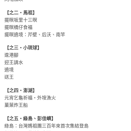
【之二・馬祖】
擺暝坂里十三暝
擺暝橋仔食福
擺暝遶境：芹壁、后沃、南竿
【之三・小琉球】
逡港腳
迎王請水
遶境
送王
【之四・澎湖】
元宵乞龜祈福・外垵漁火
菓葉炸王船
【之五・綠島、彭佳嶼】
綠島：台灣媽祖團三百年來首次集結登島