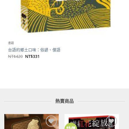
書籍
台語的鄉土口味：俗諺、俚語
原
目
NT$
420
NT$
331
始
前
價
價
格：
格：
NT$420。
NT$331。
熱賣商品
特價