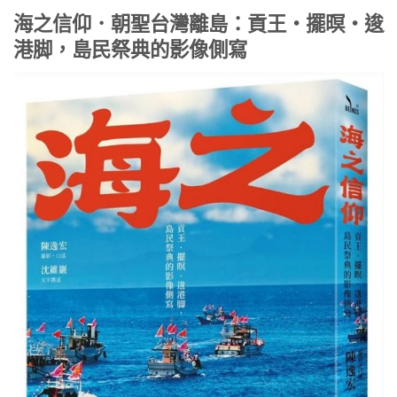
海之信仰．朝聖台灣離島：貢王・擺暝・逡
港脚，島民祭典的影像側寫