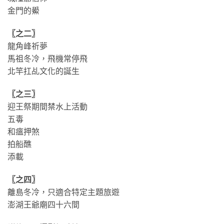
金門的鱟
〖之二〗
龍角峰祈夢
馬祖冬冷，飛機常停飛
北竿扛乩文化的誕生
〖之三〗
迎王祭期間禁水上活動
五毒
和瘟押煞
拍船醮
添載
〖之四〗
離島冬冷，只適合特定主題旅遊
澎湖王爺廟四十六間