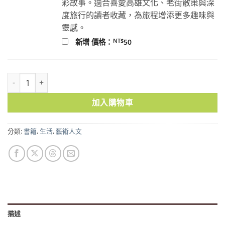
彩故事。適合喜愛高雄文化、老街散策與深
度旅行的讀者收藏，為旅程增添更多趣味與
靈感。
NT$
新增 價格：
50
海之信仰．朝聖台灣離島：貢王・擺暝・逡港脚，島民祭典的影像側寫
加入購物車
分類:
書籍
,
生活
,
藝術人文
描述