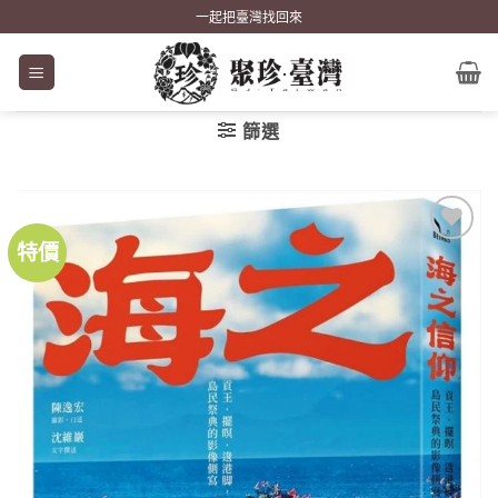
Skip
一起把臺灣找回來
to
content
篩選
特價
加到
關注
商品