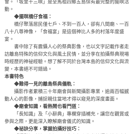
會。「坂里十三暝」是全馬祖四鄉五島保有最完整的擺暝活
動。
◆擺暝橋仔食福：
橋仔聚落居民僅七戶、不到一百人，卻有八間廟、一百
八十八尊神像，「食福宴」是這個神比人多的村落年度盛
宴。
書中除了有震懾人心的祭典影像，也以文字記載作者走
訪離島特殊的信仰文化與風土民情，並分享在拍攝祭典現場
時經歷的神祕經驗。想了解不同於台灣本島的信仰文化與流
變，本書絕不可錯過。
本書特色
◆難得一見的離島祭典儀軌：
攝影作者累積三十年廟會與新聞攝影專業，逾兩百幅撼
動人心的影像，捕捉親住當地才得以窥見的深度畫面。
◆廟會知識，看熱鬧也看門道：
「長知識」及「小辭典」專欄穿插補充，讓您在觀賞或
參與之際，更能深入瞭解廟會儀式的知識。
◆祕訣分享，掌握拍攝好技巧：