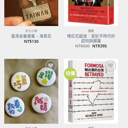
文化小物
書籍
唯紅花綻放：習近平時代的
臺灣金屬書籤 – 海棠花
認同與歸屬
NT$
130
原
目
NT$
500
NT$
395
始
前
價
價
格：
格：
NT$500。
NT$395。
特價
加到
加到
關注
關注
商品
商品