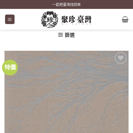
Skip
一起把臺灣找回來
to
content
篩選
特價
加到
關注
商品