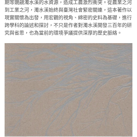
期等覬覦濁水溪的水資源，造成工農激烈衝突。從農業之河
到工業之河，濁水溪始終與臺灣社會緊密關連，這本著作以
現實關懷為出發，用宏觀的視角、綿密的史料為基礎，進行
跨學科的論述和探討，不只是作者對濁水溪開發三百年的研
究與省思，也為當前的環境爭議提供深厚的歷史脈絡。