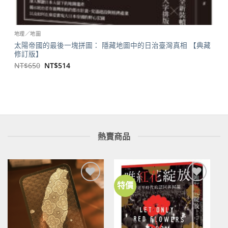
地理／地圖
太陽帝國的最後一塊拼圖： 隱藏地圖中的日治臺灣真相 【典藏
修訂版】
原
目
NT$
650
NT$
514
始
前
價
價
格：
格：
NT$650。
NT$514。
熱賣商品
特價
加到
加到
關注
關注
商品
商品