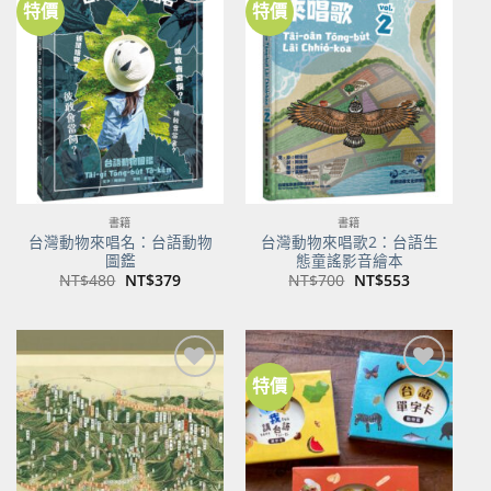
特價
特價
加到
加到
關注
關注
商品
商品
書籍
書籍
台灣動物來唱名：台語動物
台灣動物來唱歌2：台語生
圖鑑
態童謠影音繪本
原
目
原
目
NT$
480
NT$
379
NT$
700
NT$
553
始
前
始
前
價
價
價
價
格：
格：
格：
格：
NT$480。
NT$379。
NT$700。
NT$553。
特價
加到
加到
關注
關注
商品
商品