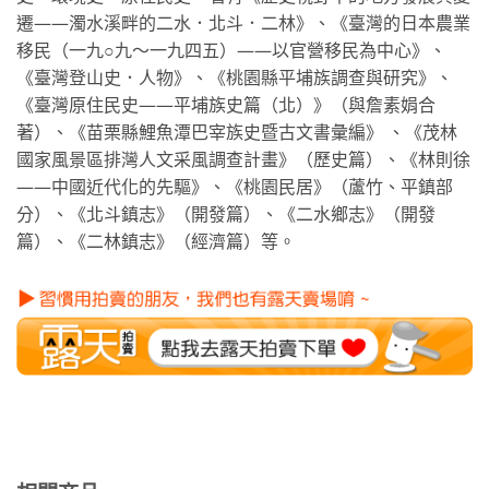
遷——濁水溪畔的二水．北斗．二林》、《臺灣的日本農業
移民（一九○九～一九四五）——以官營移民為中心》、
《臺灣登山史．人物》、《桃園縣平埔族調查與研究》、
《臺灣原住民史——平埔族史篇（北）》（與詹素娟合
著）、《苗栗縣鯉魚潭巴宰族史暨古文書彙編》 、《茂林
國家風景區排灣人文采風調查計畫》（歷史篇）、《林則徐
——中國近代化的先驅》、《桃園民居》（蘆竹、平鎮部
分）、《北斗鎮志》（開發篇）、《二水鄉志》（開發
篇）、《二林鎮志》（經濟篇）等。