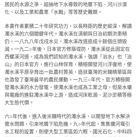
居民的水源之爭、超抽地下水導致的地層下陷、河川沙漠
化、以及工業和農業「水戰」等等歷史難題。
本書作者累積二十年研究功力，以長時距的歷史縱深，解讀
濁水溪的六個關鍵年代。濁水溪在清朝與日治初期洪患頻
仍，一八九八年戊戌水災，濁水溪改道造成十餘個庄頭毀
滅。一九二○年後，日本官方修築堤防，濁水溪從此固定在
西螺溪河道，成為我們認知的濁水溪。強調「治水」也「治
山」的日本官方，進行山林保育，積極開發河川浮復地，使
濁水溪平原孕育出一批農村菁英，造就臺灣的米糖精華區與
也激發了臺灣最早的農民運動。一九三○年代，官方積極開
發濁水溪的水力發電，使濁水溪也成為工業之母，但是水壩
與電廠的進駐濁水溪中上游，造成河床乾涸、泥沙淤積等極
大生態代價。
六○年代後，進入後米糖時代的濁水溪，以開發地下水解決
需水問題，引來地層下陷危機。九○年代起，集集攔河堰引
水工程的設置，則使大型工業區如六輕、國光石化、中科四