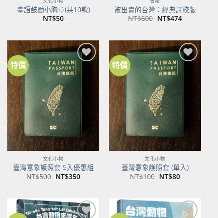
文化小物
書籍
臺語鼓勵小胸章(共10款)
被出賣的台灣：經典譯校版
原
目
NT$
50
NT$
600
NT$
474
始
前
價
價
格：
格：
NT$600。
NT$474。
特價
特價
加到
加到
關注
關注
商品
商品
文化小物
文化小物
臺灣意象護照套 5入優惠組
臺灣意象護照套 (單入)
原
目
原
目
NT$
500
NT$
350
NT$
100
NT$
80
始
前
始
前
價
價
價
價
格：
格：
格：
格：
NT$500。
NT$350。
NT$100。
NT$80。