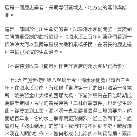
這是一個歷史學者，長期專研區域史、地方史的延伸與結
晶。
這是一部關於河川生命史的書，記錄濁水溪從開發、質變到
生態嚴重受創的曲折過程。《濁水溪三百年》讓我們看到一
條泱泱大河以及兩岸豐饒大地和素樸子民，在漫長的歷史過
程中輪迴展演的生命滄桑。
（本書特別收錄《南風》作者許震唐的濁水溪紀實攝影）
一七○九年施世榜興築八堡圳至今，濁水溪開發已超過三百
年。在濁水溪沿岸，有號稱「東洋第一」的日月潭第一發電
所，媲美舊金山大橋的西螺大橋，下游沖積扇在日治時期成
為糖業帝國，最早的農民運動「二林蔗農事件」也是發生於
此。從農業到工業，濁水溪一直是餵養臺灣土地的要角。然
而近百年來，它的水土爭奪戰更形劇烈，從上游到下游，處
處可見「殘山剩水」的警訊。我們不得不回到歷史，瞭解濁
水溪在人類的造作下，如何形成南北岸的不均質發展、兩岸