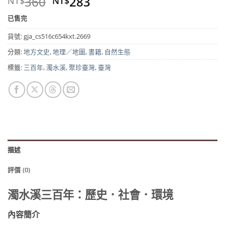
原
目
360
283
NT$
NT$
始
前
已售完
價
價
格：
格：
貨號:
gja_cs516c654kxt.2669
NT$360。
NT$283。
分類:
地方文史
,
地理／地圖
,
書籍
,
自然生態
標籤:
三百年
,
濁水溪
,
聚珍臺灣
,
臺灣
描述
評價 (0)
濁水溪三百年：歷史．社會．環境
內容簡介