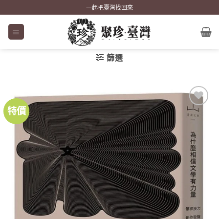
Skip
一起把臺灣找回來
to
content
篩選
特價
加到
關注
商品