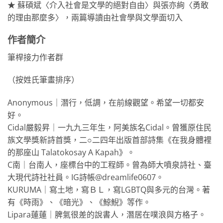
★ 蘇碩斌〈介入社會是文學的絕對自由〉與張亦絢〈勇敢
的理由那麼多〉，兩篇導讀由社會學與文學面切入
作者簡介
筆桿接力作者群
（按姓氏筆畫排序）
Anonymous｜潛行，低調，在前線觀望。希望一切都安
好。
Cidal嚴毅昇｜一九九三年生，阿美族名Cidal。曾獲原住民
族文學獎新詩首獎，二○二四年出版首部詩集《在我身體裡
的那座山 Talatokosay A Kapah》。
C南｜台南人，座標台中的工程師。曾為師大噴泉詩社、臺
大現代詩社社員。IG詩帳@dreamlife0607。
KURUMA｜寫土地，寫ＢＬ，寫LGBTQ與多元的台灣。著
有《時雨》、《暗光》、《鯨鯢》等作。
Lipara蓮蓮｜脾氣很差的說書人，潛居在噗浪與方格子。