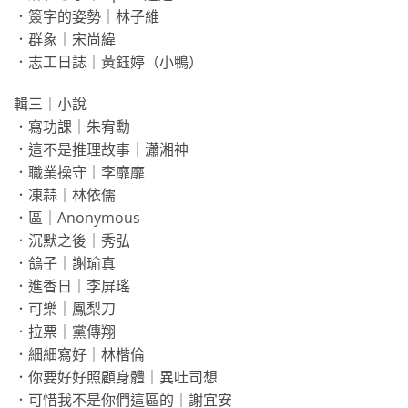
．簽字的姿勢｜林子維
．群象｜宋尚緯
．志工日誌｜黃鈺婷（小鴨）
輯三｜小說
．寫功課｜朱宥勳
．這不是推理故事｜瀟湘神
．職業操守｜李靡靡
．凍蒜｜林依儒
．區｜Anonymous
．沉默之後｜秀弘
．鴿子｜謝瑜真
．進香日｜李屏瑤
．可樂｜鳳梨刀
．拉票｜黨傳翔
．細細寫好｜林楷倫
．你要好好照顧身體｜異吐司想
．可惜我不是你們這區的｜謝宜安