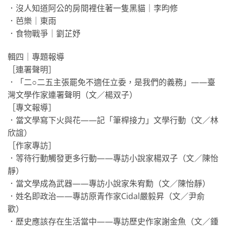
．沒人知道阿公的房間裡住著一隻黑貓｜李昀修
．芭樂｜東雨
．食物戰爭｜劉芷妤
輯四｜專題報導
［連署聲明］
．「二○二五主張罷免不適任立委，是我們的義務」——臺
灣文學作家連署聲明（文／楊双子）
［專文報導］
．當文學寫下火與花——記「筆桿接力」文學行動（文／林
欣誼）
［作家專訪］
．等待行動觸發更多行動——專訪小說家楊双子（文／陳怡
靜）
．當文學成為武器——專訪小說家朱宥勳（文／陳怡靜）
．姓名即政治——專訪原青作家Cidal嚴毅昇（文／尹俞
歡）
．歷史應該存在生活當中——專訪歷史作家謝金魚（文／鍾