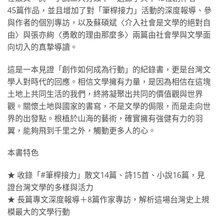
45篇作品，並且增加了對「筆桿接力」活動的深度報導、參
與作者的個別專訪，以及蘇碩斌〈介入社會是文學的絕對自
由〉與張亦絢〈勇敢的理由那麼多〉兩篇由社會學與文學面
向切入的真摯導讀。
這是一本見證「創作如何成為行動」的紀錄書，更是台灣文
學人對時代的回應。相信文學擁有力量，是因為相信在這塊
土地上共同生活的我們，終將凝聚出共同的價值觀與世界
觀。關懷土地與國家的書寫，不是文學的侷限，而是走向世
界的出發點。根植於山海的藝術，確實擁有強健有力的羽
翼，能夠飛到千里之外，觸動更多人的心。
本書特色
★ 收錄「#筆桿接力」散文14篇、詩15首、小說16篇，見
證台灣文學的多樣與活力
★ 長篇專文深度報導＋8篇作家專訪，解析這場台灣史上規
模最大的文學行動