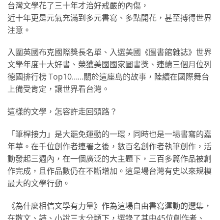
台灣文學花了三十年才治好戒嚴的內傷，
近十年更是元氣充滿到多元書寫、多點開花，甚至搏得世界
注意。
入圍英國布克國際獎長名單、入選美國《圖書館雜誌》世界
文學年度十大好書、榮獲美國國家圖書獎、連續三個月位列
德國排行榜 Top10……關於這座島的故事，陸續在國際舞台
上備受肯定，讓世界看台灣。
這樣的文學，怎容許走回頭路？
「筆桿接力」是大罷免運動的一環，同時也是一場書寫的嘉
年華。在千位創作者連署之後，數百名創作者執筆創作，活
動發起三週內，在一個廣泛的大主題下，三百多篇作品被創
作完成，且作品數仍在不斷增加。這是場台灣有史以來規模
最大的文學行動。
《為什麼相信文學有力量》作為這場自由書寫運動的選集，
在散文、詩、小說三大分類下，選錄了其中45位創作者、