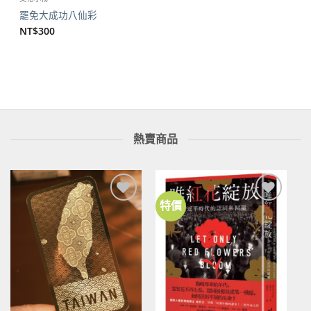
罷免大成功八仙彩
NT$
300
熱賣商品
特價
加到
加到
關注
關注
商品
商品