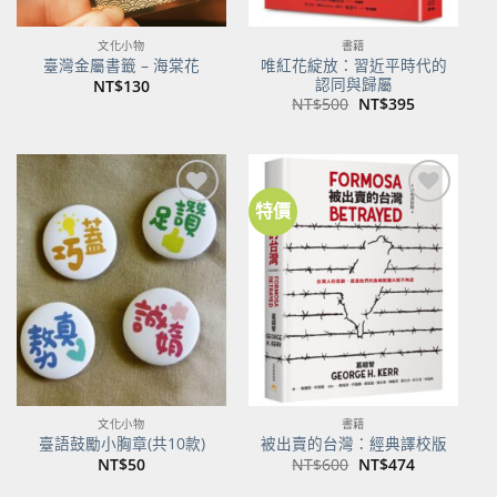
文化小物
書籍
唯紅花綻放：習近平時代的
臺灣金屬書籤 – 海棠花
認同與歸屬
NT$
130
原
目
NT$
500
NT$
395
始
前
價
價
格：
格：
NT$500。
NT$395。
特價
加到
加到
關注
關注
商品
商品
文化小物
書籍
臺語鼓勵小胸章(共10款)
被出賣的台灣：經典譯校版
原
目
NT$
50
NT$
600
NT$
474
始
前
價
價