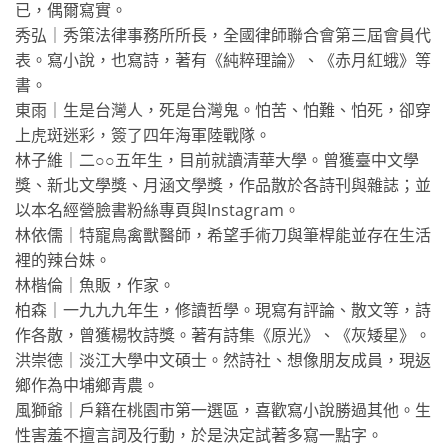
已，偶爾寫實。
秀弘｜秀策法律事務所所長，全國律師聯合會第三屆會員代
表。寫小說，也寫詩，著有《純粹理論》、《赤月紅蛾》等
書。
東雨｜生是台灣人，死是台灣鬼。怕苦、怕難、怕死，卻穿
上虎斑迷彩，簽了四年海軍陸戰隊。
林子維｜二○○五年生，目前就讀清華大學。曾獲臺中文學
獎、新北文學獎、月涵文學獎，作品散於各詩刊與雜誌；並
以本名經營臉書粉絲專頁與Instagram。
林依儒｜特寵鳥禽獸醫師，希望手術刀與筆桿能並存在生活
裡的辣台妹。
林楷倫｜魚販，作家。
柏森｜一九九九年生，修讀哲學。現寫有評論、散文等，詩
作各散，曾獲楊牧詩獎。著有詩集《原光》、《灰矮星》。
洪崇德｜淡江大學中文碩士。然詩社、想像朋友成員，現返
鄉作為中埔鄉青農。
風獅爺｜戶籍在桃園市第一選區，喜歡寫小說勝過其他。生
性害羞不擅言詞及行動，於是決定試著多寫一點字。