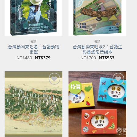
書籍
書籍
台灣動物來唱名：台語動物
台灣動物來唱歌2：台語生
圖鑑
態童謠影音繪本
原
目
原
目
NT$
480
NT$
379
NT$
700
NT$
553
始
前
始
前
價
價
價
價
格：
格：
格：
格：
NT$480。
NT$379。
NT$700。
NT$553。
特價
加到
加到
關注
關注
商品
商品