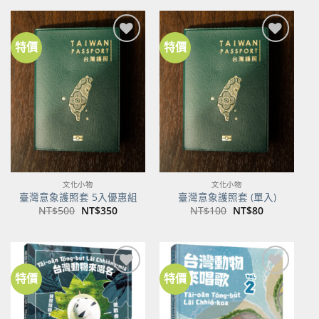
格：
格：
NT$600。
NT$474。
特價
特價
加到
加到
關注
關注
商品
商品
文化小物
文化小物
臺灣意象護照套 5入優惠組
臺灣意象護照套 (單入)
原
目
原
目
NT$
500
NT$
350
NT$
100
NT$
80
始
前
始
前
價
價
價
價
格：
格：
格：
格：
NT$500。
NT$350。
NT$100。
NT$80。
特價
特價
加到
加到
關注
關注
商品
商品