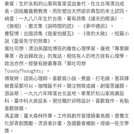
秦客｜生於永和的山東與客家混血後代，在北台灣漂泊成
長。因逃離義務教育，而形塑出天然卻非典型的本土認同。
崎雲｜一九八八年生於台南，著有詩集《諸天的眼淚》、
《無相》，散文集《說時間的謊》、《夢中通訊》。
曹馭博｜出版詩集《我害怕屋瓦》、《夜的大赦》，短篇小
說《愛是失守的煞車》。
異吐司想｜漂泊英國唸博班的雜食心理學家，蔑視「專業歸
專業，政治歸政治」的鬼話，相信有人的地方就有心理學，
政治亦然。經營有臉書專頁「異吐司想
ToastyThoughts」。
傅筱婷｜諮商心理師。喜歡寫小說、煮飯、打毛線，蔥蒜辣
椒香菜都可以，咖哩飯不拌。關注物質成癮、創傷等議題。
游詠慈｜一九九六年降落台北盆地。畢業於松山家商廣設
科、臺中科大商設系。現任職於卯時設計。喜歡寫作、有點
喜歡辦展。
馮孟婕｜臺大森林所畢。工作與創作皆環繞著鳥類。曾獲文
化部青創獎勵、流浪者計畫，及國藝會補助。得過一些文學
獎。