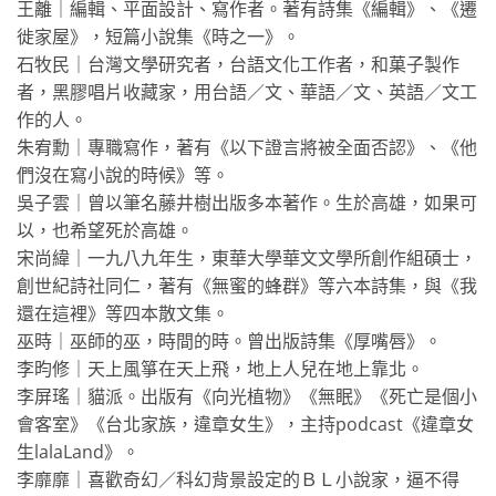
王離｜編輯、平面設計、寫作者。著有詩集《編輯》、《遷
徙家屋》，短篇小說集《時之一》。
石牧民｜台灣文學研究者，台語文化工作者，和菓子製作
者，黑膠唱片收藏家，用台語／文、華語／文、英語／文工
作的人。
朱宥勳｜專職寫作，著有《以下證言將被全面否認》、《他
們沒在寫小說的時候》等。
吳子雲｜曾以筆名藤井樹出版多本著作。生於高雄，如果可
以，也希望死於高雄。
宋尚緯｜一九八九年生，東華大學華文文學所創作組碩士，
創世紀詩社同仁，著有《無蜜的蜂群》等六本詩集，與《我
還在這裡》等四本散文集。
巫時｜巫師的巫，時間的時。曾出版詩集《厚嘴唇》。
李昀修｜天上風箏在天上飛，地上人兒在地上靠北。
李屏瑤｜貓派。出版有《向光植物》《無眠》《死亡是個小
會客室》《台北家族，違章女生》，主持podcast《違章女
生lalaLand》。
李靡靡｜喜歡奇幻／科幻背景設定的ＢＬ小說家，逼不得