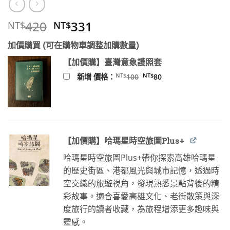
原
目
420
331
NT$
NT$
始
前
加價購買 (可在購物車調整加購數量)
價
價
格：
格：
【加價購】臺灣意象護照套
NT$420。
NT$331。
原
目
NT$
NT$
新增 價格：
100
80
始
前
價
價
格：
格：
NT$100。
NT$80。
【加價購】哈瑪星時空旅圖Plus+
哈瑪星時空旅圖Plus+帶你探索高雄哈瑪星
的歷史街區、港都風光與城市記憶，透過時
空交織的旅遊視角，發現熟悉景點背後的精
彩故事。適合喜愛高雄文化、老街散策與深
度旅行的讀者收藏，為旅程增添更多趣味與
靈感。