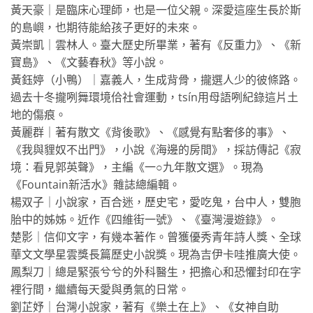
黃天豪｜是臨床心理師，也是一位父親。深愛這座生長於斯
的島嶼，也期待能給孩子更好的未來。
黃崇凱｜雲林人。臺大歷史所畢業，著有《反重力》、《新
寶島》、《文藝春秋》等小說。
黃鈺婷（小鴨）｜嘉義人，生成背骨，攏選人少的彼條路。
過去十冬攏咧舞環境佮社會運動，tsín用母語咧紀錄這片土
地的傷痕。
黃麗群｜著有散文《背後歌》、《感覺有點奢侈的事》、
《我與貍奴不出門》，小說《海邊的房間》，採訪傳記《寂
境：看見郭英聲》，主編《一○九年散文選》。現為
《Fountain新活水》雜誌總編輯。
楊双子｜小說家，百合迷，歷史宅，愛吃鬼，台中人，雙胞
胎中的姊姊。近作《四維街一號》、《臺灣漫遊錄》。
楚影｜信仰文字，有幾本著作。曾獲優秀青年詩人獎、全球
華文文學星雲獎長篇歷史小說獎。現為吉伊卡哇推廣大使。
鳳梨刀｜總是緊張兮兮的外科醫生，把擔心和恐懼封印在字
裡行間，繼續每天愛與勇氣的日常。
劉芷妤｜台灣小說家，著有《樂土在上》、《女神自助