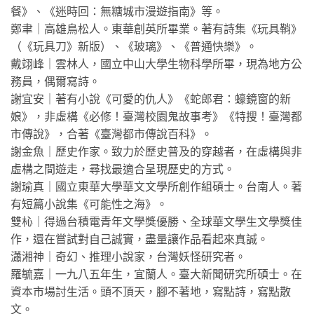
餐》、《迷時回：無糖城市漫遊指南》等。
鄭聿｜高雄鳥松人。東華創英所畢業。著有詩集《玩具鞘》
（《玩具刀》新版）、《玻璃》、《普通快樂》。
戴翊峰｜雲林人，國立中山大學生物科學所畢，現為地方公
務員，偶爾寫詩。
謝宜安｜著有小說《可愛的仇人》《蛇郎君：蠔鏡窗的新
娘》，非虛構《必修！臺灣校園鬼故事考》《特搜！臺灣都
市傳說》，合著《臺灣都市傳說百科》。
謝金魚｜歷史作家。致力於歷史普及的穿越者，在虛構與非
虛構之間遊走，尋找最適合呈現歷史的方式。
謝瑜真｜國立東華大學華文文學所創作組碩士。台南人。著
有短篇小說集《可能性之海》。
雙杺｜得過台積電青年文學獎優勝、全球華文學生文學獎佳
作，還在嘗試對自己誠實，盡量讓作品看起來真誠。
瀟湘神｜奇幻、推理小說家，台灣妖怪研究者。
羅毓嘉｜一九八五年生，宜蘭人。臺大新聞研究所碩士。在
資本市場討生活。頭不頂天，腳不著地，寫點詩，寫點散
文。