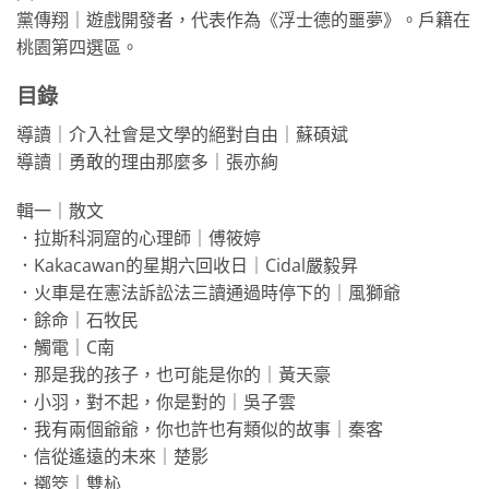
黨傳翔｜遊戲開發者，代表作為《浮士德的噩夢》。戶籍在
桃園第四選區。
目錄
導讀｜介入社會是文學的絕對自由｜蘇碩斌
導讀｜勇敢的理由那麼多｜張亦絢
輯一｜散文
．拉斯科洞窟的心理師｜傅筱婷
．Kakacawan的星期六回收日｜Cidal嚴毅昇
．火車是在憲法訴訟法三讀通過時停下的｜風獅爺
．餘命｜石牧民
．觸電｜C南
．那是我的孩子，也可能是你的｜黃天豪
．小羽，對不起，你是對的｜吳子雲
．我有兩個爺爺，你也許也有類似的故事｜秦客
．信從遙遠的未來｜楚影
．擲筊｜雙杺