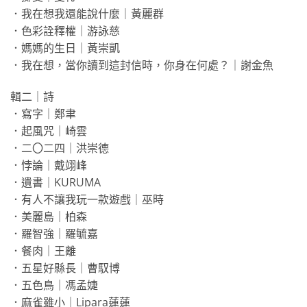
．我在想我還能說什麼｜黃麗群
．色彩詮釋權｜游詠慈
．媽媽的生日｜黃崇凱
．我在想，當你讀到這封信時，你身在何處？｜謝金魚
輯二｜詩
．寫字｜鄭聿
．起風咒｜崎雲
．二〇二四｜洪崇德
．悖論｜戴翊峰
．遺書｜KURUMA
．有人不讓我玩一款遊戲｜巫時
．美麗島｜柏森
．羅智強｜羅毓嘉
．餐肉｜王離
．五星好縣長｜曹馭博
．五色鳥｜馮孟婕
．麻雀雖小｜Lipara蓮蓮