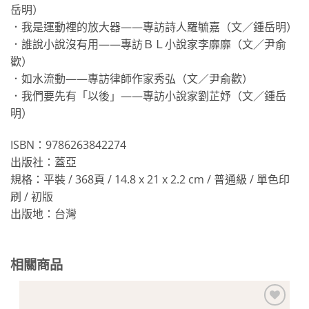
岳明）
．我是運動裡的放大器——專訪詩人羅毓嘉（文／鍾岳明）
．誰說小說沒有用——專訪ＢＬ小說家李靡靡（文／尹俞
歡）
．如水流動——專訪律師作家秀弘（文／尹俞歡）
．我們要先有「以後」——專訪小說家劉芷妤（文／鍾岳
明）
ISBN：9786263842274
出版社：蓋亞
規格：平裝 / 368頁 / 14.8 x 21 x 2.2 cm / 普通級 / 單色印
刷 / 初版
出版地：台灣
相關商品