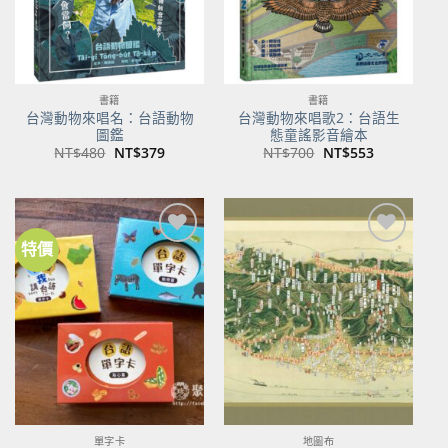
書籍
書籍
台灣動物來唱名：台語動物
台灣動物來唱歌2：台語生
圖鑑
態童謠影音繪本
原
目
原
目
NT$
480
NT$
379
NT$
700
NT$
553
始
前
始
前
價
價
價
價
格：
格：
格：
格：
NT$480。
NT$379。
NT$700。
NT$553。
特價
加到
加到
關注
關注
商品
商品
單字卡
地圖布