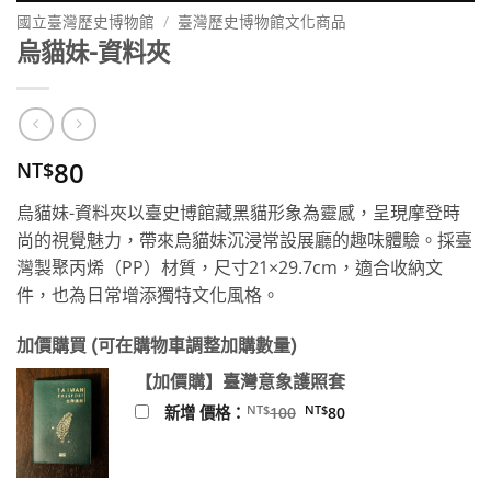
國立臺灣歷史博物館
/
臺灣歷史博物館文化商品
烏貓妹-資料夾
80
NT$
烏貓妹-資料夾以臺史博館藏黑貓形象為靈感，呈現摩登時
尚的視覺魅力，帶來烏貓妹沉浸常設展廳的趣味體驗。採臺
灣製聚丙烯（PP）材質，尺寸21×29.7cm，適合收納文
件，也為日常增添獨特文化風格。
加價購買 (可在購物車調整加購數量)
【加價購】臺灣意象護照套
原
目
NT$
NT$
新增 價格：
100
80
始
前
價
價
格：
格：
NT$100。
NT$80。