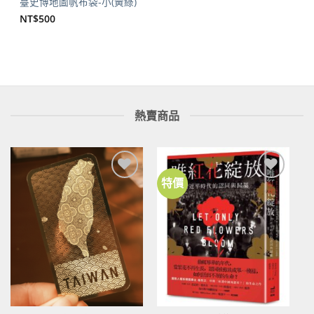
臺史博地圖帆布袋-小(黃綠)
NT$
500
熱賣商品
特價
加到
加到
關注
關注
商品
商品