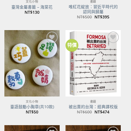
文化小物
書籍
唯紅花綻放：習近平時代的
臺灣金屬書籤 – 海棠花
認同與歸屬
NT$
130
原
目
NT$
500
NT$
395
始
前
價
價
格：
格：
NT$500。
NT$395。
特價
加到
加到
關注
關注
商品
商品
文化小物
書籍
臺語鼓勵小胸章(共10款)
被出賣的台灣：經典譯校版
原
目
NT$
50
NT$
600
NT$
474
始
前
價
價
格：
格：
NT$600。
NT$474。