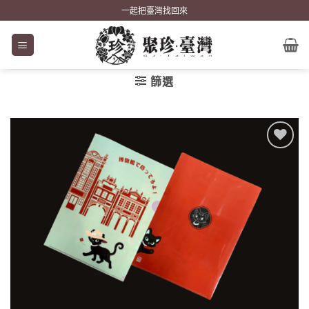
Skip
一起把臺灣找回來
to
content
篩選
加到
關注
商品