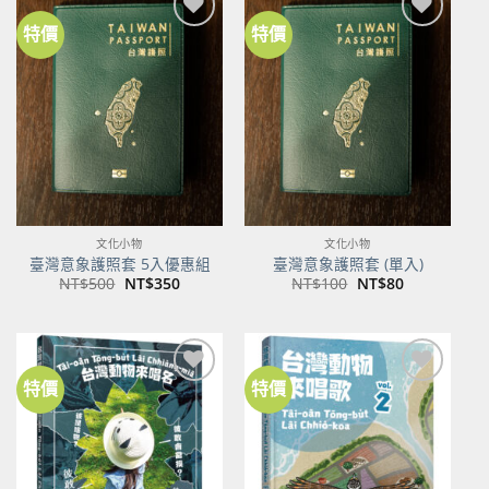
特價
特價
加到
加到
關注
關注
商品
商品
文化小物
文化小物
臺灣意象護照套 5入優惠組
臺灣意象護照套 (單入)
原
目
原
目
NT$
500
NT$
350
NT$
100
NT$
80
始
前
始
前
價
價
價
價
格：
格：
格：
格：
NT$500。
NT$350。
NT$100。
NT$80。
特價
特價
加到
加到
關注
關注
商品
商品