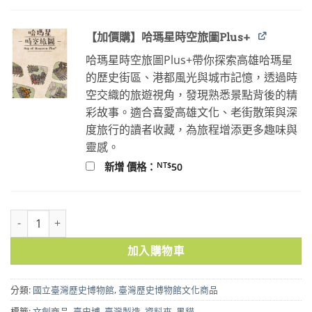
【加價購】哈瑪星時空旅圖Plus+
哈瑪星時空旅圖Plus+帶你探索高雄哈瑪星
的歷史街區、港都風光與城市記憶，透過時
空交織的旅遊視角，發現熟悉景點背後的精
彩故事。適合喜愛高雄文化、老街散策與深
度旅行的讀者收藏，為旅程增添更多趣味與
靈感。
NT$
新增 價格：
50
烏貓妹-資料夾 數量
加入購物車
分類:
國立臺灣歷史博物館
,
臺灣歷史博物館文化商品
標籤:
文創商品
,
臺史博
,
臺灣製造
,
資料夾
,
黑貓