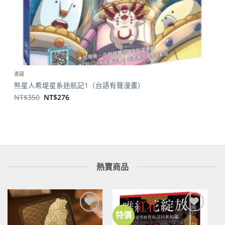
書籍
熊星人希堤星系迷航記1（台語有聲漫畫）
原
目
NT$
350
NT$
276
始
前
價
價
格：
格：
NT$350。
NT$276。
熱賣商品
特價
加到
加到