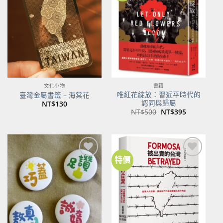
關注
關注
商品
商品
文化小物
書籍
唯紅花綻放：習近平時代的
臺灣金屬書籤 – 海棠花
認同與歸屬
NT$
130
原
目
NT$
500
NT$
395
始
前
價
價
格：
格：
NT$500。
NT$395。
特價
加到
加到
關注
關注
商品
商品