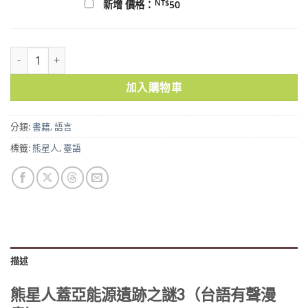
NT$
新增 價格：
50
熊星人蓋亞能源遺跡之謎3（台語有聲漫畫） 數量
加入購物車
分類:
書籍
,
語言
標籤:
熊星人
,
臺語
描述
熊星人蓋亞能源遺跡之謎3（台語有聲漫