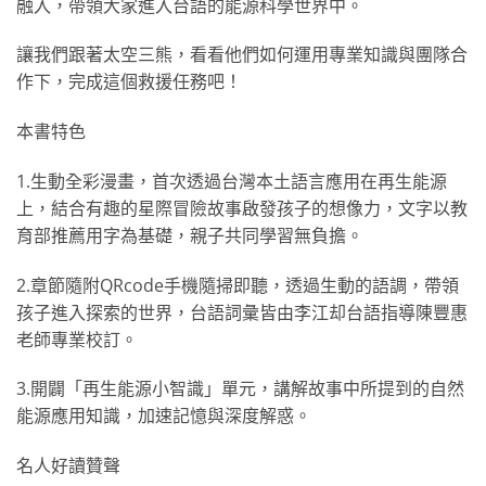
融入，帶領大家進入台語的能源科學世界中。
讓我們跟著太空三熊，看看他們如何運用專業知識與團隊合
作下，完成這個救援任務吧！
本書特色
1.生動全彩漫畫，首次透過台灣本土語言應用在再生能源
上，結合有趣的星際冒險故事啟發孩子的想像力，文字以教
育部推薦用字為基礎，親子共同學習無負擔。
2.章節隨附QRcode手機隨掃即聽，透過生動的語調，帶領
孩子進入探索的世界，台語詞彙皆由李江却台語指導陳豐惠
老師專業校訂。
3.開闢「再生能源小智識」單元，講解故事中所提到的自然
能源應用知識，加速記憶與深度解惑。
名人好讀贊聲