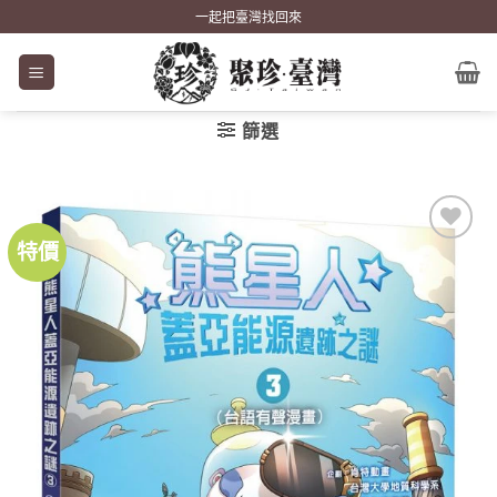
Skip
一起把臺灣找回來
to
content
篩選
特價
加到
關注
商品