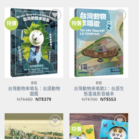
價
價
價
價
格：
格：
格：
格：
NT$500。
NT$350。
NT$100。
NT$80。
特價
特價
加到
加到
關注
關注
商品
商品
書籍
書籍
台灣動物來唱名：台語動物
台灣動物來唱歌2：台語生
圖鑑
態童謠影音繪本
原
目
原
目
NT$
480
NT$
379
NT$
700
NT$
553
始
前
始
前
價
價
價
價
格：
格：
格：
格：
NT$480。
NT$379。
NT$700。
NT$553。
特價
加到
加到
關注
關注