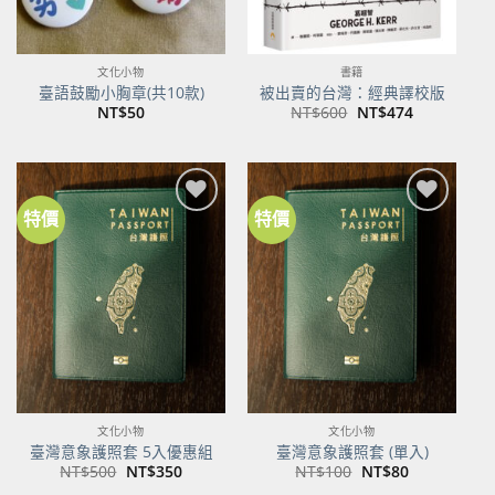
文化小物
書籍
臺語鼓勵小胸章(共10款)
被出賣的台灣：經典譯校版
原
目
NT$
50
NT$
600
NT$
474
始
前
價
價
格：
格：
NT$600。
NT$474。
特價
特價
加到
加到
關注
關注
商品
商品
文化小物
文化小物
臺灣意象護照套 5入優惠組
臺灣意象護照套 (單入)
原
目
原
目
NT$
500
NT$
350
NT$
100
NT$
80
始
前
始
前