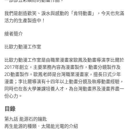
一部部五彩繽紛的動畫作品。
我們是創造歡笑、淚水與感動的「肯特動畫」，今天也充滿
活力的生產製造中！
繪者簡介
比歐力動漫工作室
比歐力動漫工作室是由職業漫畫家歐鳳及動畫導演李比爾於
2017年創立，主要業務內容為漫畫製作，動畫分鏡製作及
2D動畫製作。歐鳳老師是台灣職業漫畫家，擅長日式少年
漫畫；李比爾導演有十四年以上動畫分鏡及執導動畫經驗，
同時也在各大學兼課培養人才，為台灣動畫界及漫畫界盡一
份心力。
目錄
第九話 能源石的鑰匙
再生能源的種類．太陽能光電的介紹