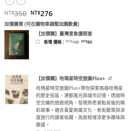
原
目
350
276
NT$
NT$
始
前
加價購買 (可在購物車調整加購數量)
價
價
格：
格：
【加價購】臺灣意象護照套
NT$350。
NT$276。
原
目
NT$
NT$
新增 價格：
100
80
始
前
價
價
格：
格：
NT$100。
NT$80。
【加價購】哈瑪星時空旅圖Plus+
哈瑪星時空旅圖Plus+帶你探索高雄哈瑪星
的歷史街區、港都風光與城市記憶，透過時
空交織的旅遊視角，發現熟悉景點背後的精
彩故事。適合喜愛高雄文化、老街散策與深
度旅行的讀者收藏，為旅程增添更多趣味與
靈感。