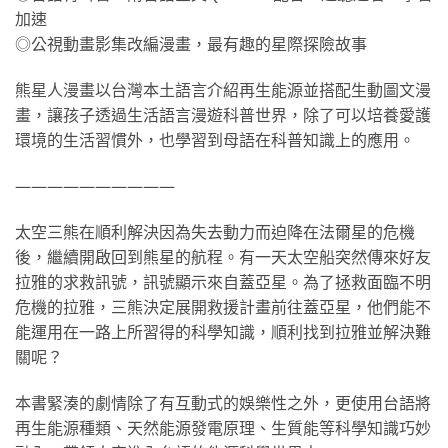
加速
◎公視動畫影集改編漫畫，最有趣的星際探險故事
熊星人漫畫以台灣本土語言介紹再生能源並搭配生動圖文漫
畫，讓孩子透過生活語言漫遊科普世界，除了可以培養愛護
環境的生活習慣外，也學習到母語在科普知識上的應用。
——————————
太空三熊在順利解決因為失去動力而迫降在法爾星的危機
後，繼續開啟回到熊星的航程。有一天太空船突然傳來好友
拉雅的求救訊號，訊號顯示來自蓋亞星。為了拯救面臨不明
危機的拉雅，三熊決定展開救援計畫前往蓋亞星，他們能不
能運用在一路上所習得的科學知識，順利找到拉雅並解決難
關呢？
本書緊湊的劇情除了有互動式的娛樂性之外，更使用台語將
再生能源種類、天然能源發電原理、生質能等科學知識巧妙