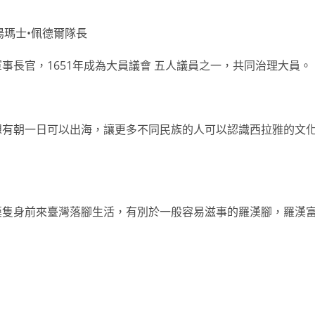
湯瑪士•佩德爾隊長
事長官，1651年成為大員議會 五人議員之一，共同治理大員。
想有朝一日可以出海，讓更多不同民族的人可以認識西拉雅的文
漢隻身前來臺灣落腳生活，有別於一般容易滋事的羅漢腳，羅漢
。