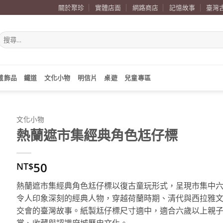
關於聚珍
實體店面
網路商店
記憶故事
臺灣
搜
尋
關
鍵
字:
戴飾品
鐵道
文化小物
明信片
桌遊
兒童專區
文化小物
熱蘭遮市集經典角色尪仔標
50
NT$
熱蘭遮市集經典角色尪仔標以復古童玩形式，呈現市集中
令人印象深刻的經典人物，穿越荷蘭時期、清代與西拉雅
交會的臺灣故事。紙製尪仔標尺寸適中，適合六歲以上親
賞、收藏與認識府城歷史文化。