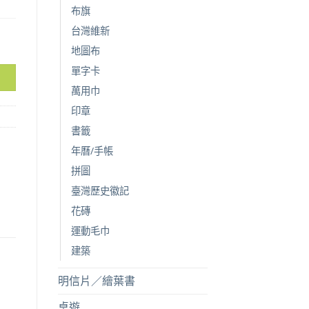
布旗
台灣維新
地圖布
單字卡
萬用巾
印章
書籤
年曆/手帳
拼圖
臺灣歷史徽記
花磚
運動毛巾
建築
明信片／繪葉書
桌遊