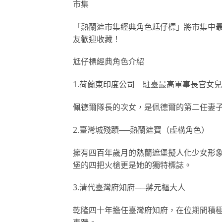
市集
「熱蘭遮市集經典角色尪仔標」將市集中
友歡迎收藏！
尪仔標經典角色介紹
1.荷蘭東印度公司 駐臺最高軍事長官女兒
佩德爾隊長的次女，是佩德爾的第二任妻
2.臺灣城殘蹟──熱蘭遮寶（虛構角色）
擁有四百年歲月的熱蘭遮堡擬人化少女形
堡的四把火槍更是她的獨特標誌。
3.清代臺灣府知府──蔣元樞大人
乾隆四十年擔任臺灣府知府，在位期間積