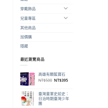
穿戴飾品
兒童專區
其他商品
加價購
隱藏
最近瀏覽商品
高雄有顆藍寶石
原
目
NT$
500
NT$
395
始
前
價
價
臺灣童軍史前史：
格：
格：
日治時期臺灣少年
NT$500。
NT$395。
團