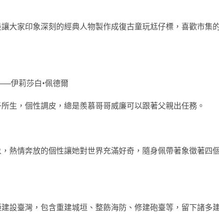
最讓大家印象深刻的經典人物製作成復古童玩尪仔標，喜歡市集
──伊莉莎白•佩德爾
子所生，個性調皮，總是羨慕哥哥威廉可以跟著父親出任務。
象，熱情奔放的個性讓她對世界充滿好奇，隨身佩帶著象徵著四
極建設臺灣，包含重建城垣、整飭海防、修建砲臺等，留下諸多