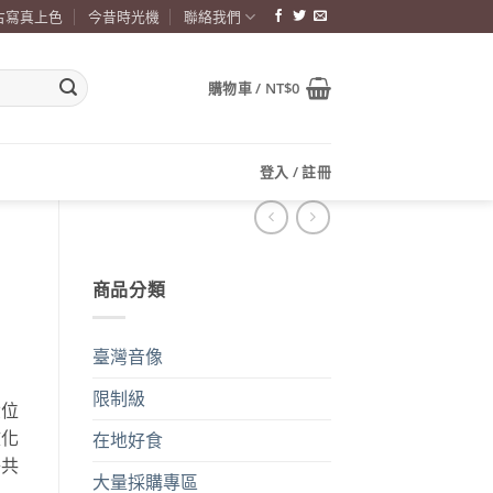
古寫真上色
今昔時光機
聯絡我們
購物車 /
NT$
0
登入 / 註冊
商品分類
臺灣音像
限制級
六位
文化
在地好食
子共
大量採購專區