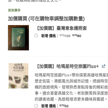
尚有庫存
加價購買 (可在購物車調整加購數量)
【加價購】臺灣意象護照套
原
目
NT$
NT$
新增 價格：
100
80
始
前
價
價
格：
格：
NT$100。
NT$80。
【加價購】哈瑪星時空旅圖Plus+
哈瑪星時空旅圖Plus+帶你探索高雄哈瑪星
歷史街區、港都風光與城市記憶，透過時
織的旅遊視角，發現熟悉景點背後的精彩
事。適合喜愛高雄文化、老街散策與深度
的讀者收藏，為旅程增添更多趣味與靈感
NT$
新增 價格：
50