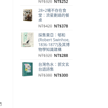
原
目
NT$
320
NT$
252
始
前
28+2場不存在食
價
價
堂：流星劃過的餐
格：
格：
桌
NT$320。
NT$252。
原
目
NT$
420
NT$
378
始
前
採集東亞：郇和
價
價
(Robert Swinhoe,
格：
格：
1836-1877)及其博
NT$420。
NT$378。
物學知識建構
原
目
NT$
320
NT$
288
始
前
台灣色水：郭文玄
價
價
台語詩集
格：
格：
原
目
NT$
380
NT$
300
NT$320。
NT$288。
始
前
價
價
格：
格：
NT$380。
NT$300。
門