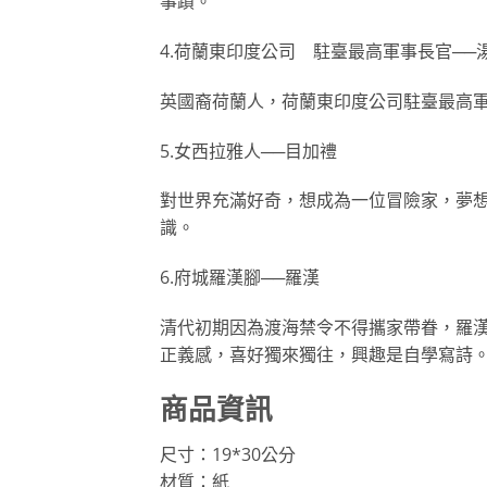
事蹟。
4.荷蘭東印度公司 駐臺最高軍事長官──
英國裔荷蘭人，荷蘭東印度公司駐臺最高軍
5.女西拉雅人──目加禮
對世界充滿好奇，想成為一位冒險家，夢
識。
6.府城羅漢腳──羅漢
清代初期因為渡海禁令不得攜家帶眷，羅
正義感，喜好獨來獨往，興趣是自學寫詩
商品資訊
尺寸：19*30公分
材質：紙