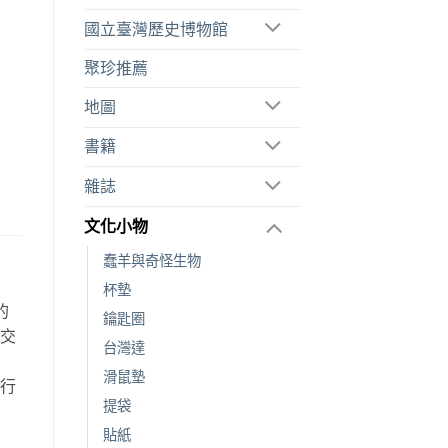
國立臺灣歷史博物館
聚珍推薦
地圖
書籍
雜誌
文化小物
蠢羊與奇怪生物
杯墊
的
鑰匙圈
空交
台灣達
故
滑鼠墊
旅行
提袋
。
貼紙