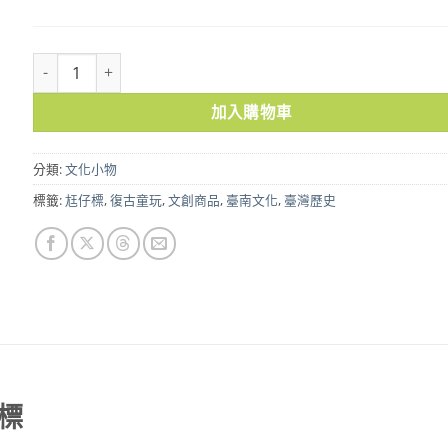
熱蘭遮市集經典角色尪仔標 數量
加入購物車
分類:
文化小物
標籤:
尪仔標
,
復古童玩
,
文創商品
,
臺南文化
,
臺灣歷史
標