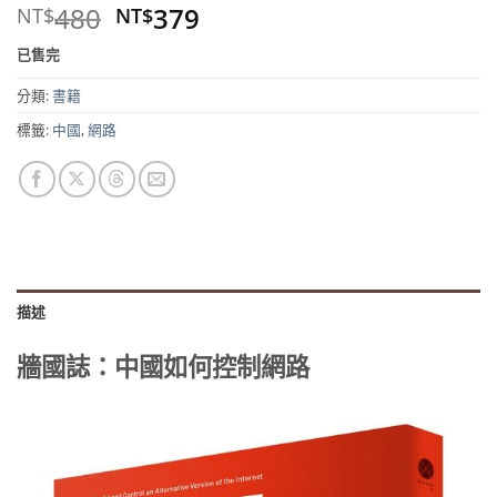
原
目
480
379
NT$
NT$
始
前
已售完
價
價
格：
格：
分類:
書籍
NT$480。
NT$379。
標籤:
中國
,
網路
描述
牆國誌：中國如何控制網路