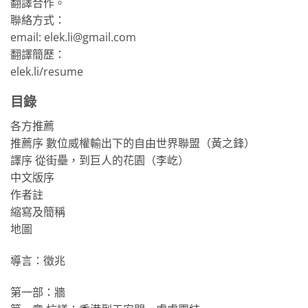
翻譯合作。
聯絡方式：
email: elek.li@gmail.com
翻譯簡歷：
elek.li/resume
目錄
各方推薦
推薦序 數位威權輸出下的自由世界聯盟（黃之鋒）
譯序 從街壘，到巨人的花園（李屹）
中文版序
作者註
縮寫及簡稱
地圖
導言：徵兆
第一部：牆