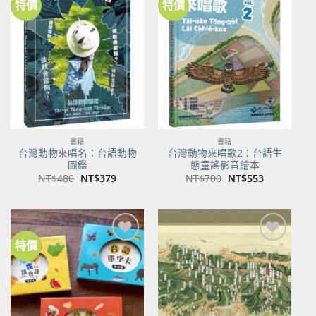
特價
特價
加到
加到
關注
關注
商品
商品
書籍
書籍
台灣動物來唱名：台語動物
台灣動物來唱歌2：台語生
圖鑑
態童謠影音繪本
原
目
原
目
NT$
480
NT$
379
NT$
700
NT$
553
始
前
始
前
價
價
價
價
格：
格：
格：
格：
NT$480。
NT$379。
NT$700。
NT$553。
特價
加到
加到
關注
關注
商品
商品