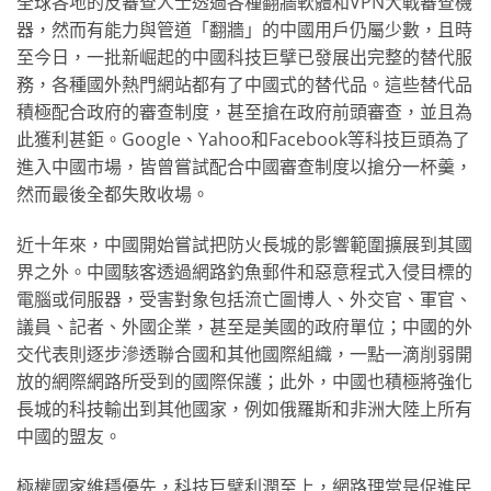
全球各地的反審查人士透過各種翻牆軟體和VPN大戰審查機
器，然而有能力與管道「翻牆」的中國用戶仍屬少數，且時
至今日，一批新崛起的中國科技巨擘已發展出完整的替代服
務，各種國外熱門網站都有了中國式的替代品。這些替代品
積極配合政府的審查制度，甚至搶在政府前頭審查，並且為
此獲利甚鉅。Google、Yahoo和Facebook等科技巨頭為了
進入中國市場，皆曾嘗試配合中國審查制度以搶分一杯羹，
然而最後全都失敗收場。
近十年來，中國開始嘗試把防火長城的影響範圍擴展到其國
界之外。中國駭客透過網路釣魚郵件和惡意程式入侵目標的
電腦或伺服器，受害對象包括流亡圖博人、外交官、軍官、
議員、記者、外國企業，甚至是美國的政府單位；中國的外
交代表則逐步滲透聯合國和其他國際組織，一點一滴削弱開
放的網際網路所受到的國際保護；此外，中國也積極將強化
長城的科技輸出到其他國家，例如俄羅斯和非洲大陸上所有
中國的盟友。
極權國家維穩優先，科技巨擘利潤至上，網路理當是促進民