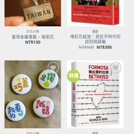
文化小物
書籍
唯紅花綻放：習近平時代的
臺灣金屬書籤 – 海棠花
認同與歸屬
NT$
130
原
目
NT$
500
NT$
395
始
前
價
價
格：
格：
NT$500。
NT$395。
特價
加到
加到
關注
關注
商品
商品
文化小物
書籍