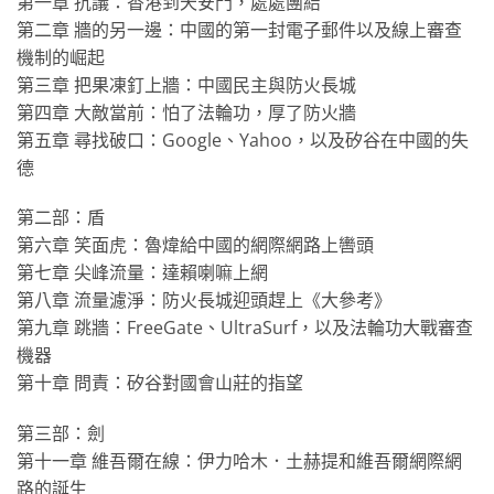
第一章 抗議：香港到天安門，處處團結
第二章 牆的另一邊：中國的第一封電子郵件以及線上審查
機制的崛起
第三章 把果凍釘上牆：中國民主與防火長城
第四章 大敵當前：怕了法輪功，厚了防火牆
第五章 尋找破口：Google、Yahoo，以及矽谷在中國的失
德
第二部：盾
第六章 笑面虎：魯煒給中國的網際網路上轡頭
第七章 尖峰流量：達賴喇嘛上網
第八章 流量濾淨：防火長城迎頭趕上《大參考》
第九章 跳牆：FreeGate、UltraSurf，以及法輪功大戰審查
機器
第十章 問責：矽谷對國會山莊的指望
第三部：劍
第十一章 維吾爾在線：伊力哈木．土赫提和維吾爾網際網
路的誕生