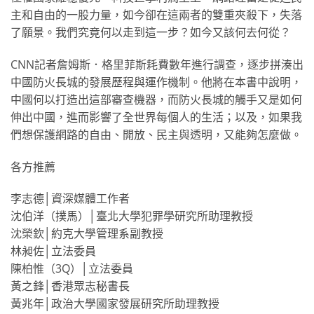
主和自由的一股力量，如今卻在這兩者的雙重夾殺下，失落
了願景。我們究竟何以走到這一步？如今又該何去何從？
CNN記者詹姆斯．格里菲斯耗費數年進行調查，逐步拼湊出
中國防火長城的發展歷程與運作機制。他將在本書中說明，
中國何以打造出這部審查機器，而防火長城的觸手又是如何
伸出中國，進而影響了全世界每個人的生活；以及，如果我
們想保護網路的自由、開放、民主與透明，又能夠怎麼做。
各方推薦
李志德│資深媒體工作者
沈伯洋（撲馬）│臺北大學犯罪學研究所助理教授
沈榮欽│約克大學管理系副教授
林昶佐│立法委員
陳柏惟（3Q）│立法委員
黃之鋒│香港眾志秘書長
黃兆年│政治大學國家發展研究所助理教授