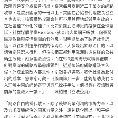
政院資通安全處長曾指出，臺灣每月受到近三千萬次的網路
攻擊，是歐洲國家的千倍以上。美國在台協會代理處長谷立
言也表示，這類網路攻擊會無所不用其極地詆毀民主政府，
在社會種下分化的種子。比如近期武漢肺炎的疫情在全球蔓
延，社群媒體平臺Facebook就查出大量網軍帳號，向臺灣
民眾散播與疫情相關的假消息，很明顯是為了製造社會恐
慌。以往針對選舉釋放的假消息，大多是出於政治目的，以
讓特定候選人得利；但這次網軍卻利用武漢肺炎這樣的公共
衛生危機，刻意製造恐慌。而在520臺灣總統就職典禮前，
針對臺灣的網路攻擊愈趨猛烈，近期總統府網路遭駭客入
侵，外洩並竄改內部文件，引起各界譁然，我們社會為此付
出的成本，愈來愈可觀。《牆國誌》一書，能夠幫助我們深
入理解中國的網路審查與資訊操控手法，值得身在資訊戰最
前線的臺灣人一讀。」——陳柏惟（立法委員）
「網路自由的當代敵人，除了競逐商業利潤的市場力量，以
及力求安穩統治的國家力量之外，還包括企圖以『和平崛
起』、『偉大復興』之姿席捲全球的『中國模式』。北京所