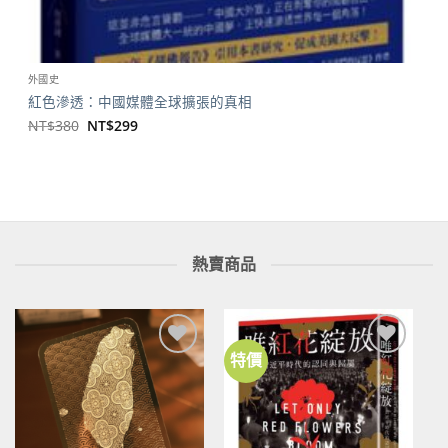
外國史
紅色滲透：中國媒體全球擴張的真相
原
目
NT$
380
NT$
299
始
前
價
價
格：
格：
NT$380。
NT$299。
熱賣商品
特價
加到
加到
關注
關注
商品
商品