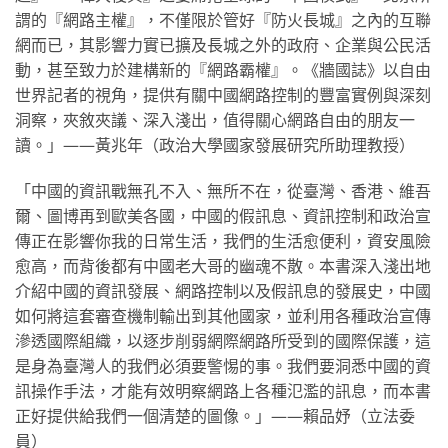
謂的『網路主權』，不僅限於管好『防火長城』之內的互聯
網而已，其影響力實已擴及長城之外的政府、企業與公民活
動，甚至致力於建構新的『網路霸權』。《牆國誌》以自由
世界記者的視角，提供有關中國網路控制的豐富實例與深刻
洞察，夾敘夾議、深入淺出，值得關心網路自由的朋友一
讀。」——黃兆年（政治大學國家發展研究所助理教授）
「中國的資訊戰無孔不入、無所不在，從臺灣、香港、維吾
爾、圖博再到歐美各國，中國的假訊息、資訊控制和政治宣
傳正在影響你我的日常生活，我們的生活愈便利，資安風險
愈高，而背後都有中國老大哥的幽魂不散。本書深入淺出地
介紹中國的資訊發展、網路控制以及假訊息的發展史，中國
如何將這套審查機制輸出到其他國家，並利用各種政治宣傳
滲透國際組織，以逐步削弱網際網路所受到的國際保護，這
是身為臺灣人的我們必須要警惕的事。我們要洞悉中國的資
訊操作手法，才能有效明察網路上各種氾濫的訊息，而本書
正好提供給我們一個清楚的圖像。」——賴品妤（立法委
員）