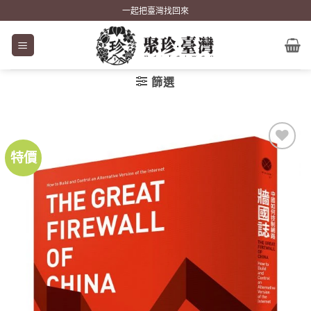
Skip
一起把臺灣找回來
to
content
篩選
特價
加到
關注
商品