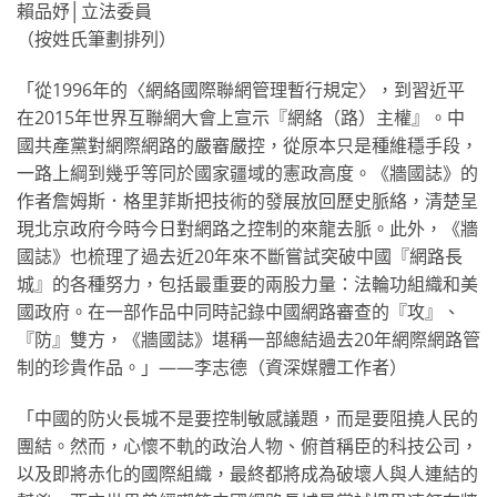
賴品妤│立法委員
（按姓氏筆劃排列）
「從1996年的〈網絡國際聯網管理暫行規定〉，到習近平
在2015年世界互聯網大會上宣示『網絡（路）主權』。中
國共產黨對網際網路的嚴審嚴控，從原本只是種維穩手段，
一路上綱到幾乎等同於國家疆域的憲政高度。《牆國誌》的
作者詹姆斯．格里菲斯把技術的發展放回歷史脈絡，清楚呈
現北京政府今時今日對網路之控制的來龍去脈。此外，《牆
國誌》也梳理了過去近20年來不斷嘗試突破中國『網路長
城』的各種努力，包括最重要的兩股力量：法輪功組織和美
國政府。在一部作品中同時記錄中國網路審查的『攻』、
『防』雙方，《牆國誌》堪稱一部總結過去20年網際網路管
制的珍貴作品。」——李志德（資深媒體工作者）
「中國的防火長城不是要控制敏感議題，而是要阻撓人民的
團結。然而，心懷不軌的政治人物、俯首稱臣的科技公司，
以及即將赤化的國際組織，最終都將成為破壞人與人連結的