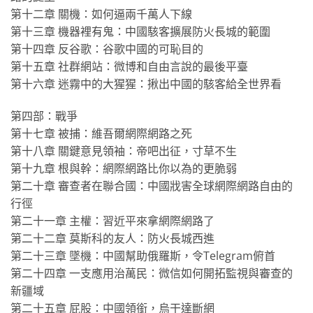
第十二章 關機：如何逼兩千萬人下線
第十三章 機器裡有鬼：中國駭客擴展防火長城的範圍
第十四章 反谷歌：谷歌中國的可恥目的
第十五章 社群網站：微博和自由言說的最後平臺
第十六章 迷霧中的大猩猩：揪出中國的駭客給全世界看
第四部：戰爭
第十七章 被捕：維吾爾網際網路之死
第十八章 關鍵意見領袖：帝吧出征，寸草不生
第十九章 根與幹：網際網路比你以為的更脆弱
第二十章 審查者在聯合國：中國戕害全球網際網路自由的
行徑
第二十一章 主權：習近平來拿網際網路了
第二十二章 莫斯科的友人：防火長城西進
第二十三章 墜機：中國幫助俄羅斯，令Telegram俯首
第二十四章 一支應用治萬民：微信如何開拓監視與審查的
新疆域
第二十五章 屁股：中國領銜，烏干達斷網