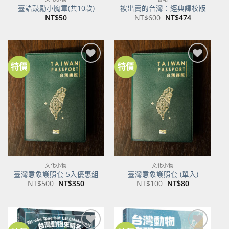
臺語鼓勵小胸章(共10款)
被出賣的台灣：經典譯校版
原
目
NT$
50
NT$
600
NT$
474
始
前
價
價
格：
格：
NT$600。
NT$474。
特價
特價
加到
加到
關注
關注
商品
商品
文化小物
文化小物
臺灣意象護照套 5入優惠組
臺灣意象護照套 (單入)
原
目
原
目
NT$
500
NT$
350
NT$
100
NT$
80
始
前
始
前
價
價
價
價
格：
格：
格：
格：
NT$500。
NT$350。
NT$100。
NT$80。