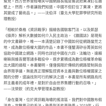
幫兇。西方世界曾經嘲笑中國網路長城是嘗試把果凍釘在牆
壁上，然而，作者讓我們知道，中國不但釘住了果凍，更將
其變成了藝術品。」——沈伯洋（臺北大學犯罪學研究所助
理教授）
「相較於桑格《資訊戰爭》描繪各國駭客鬥法，以及凱瑟
《操弄》解析大數據如何介入民主政治，《牆國誌》是現有
的中文書籍中，唯一一本清楚記錄了中國如何從網路蠻荒之
地，成為數位極權大國的作品。本書不僅釐清矽谷菁英如何
協助中國建立網路，同時也詳述中國在六四、法輪功、達賴
喇嘛與維吾爾等諸多戰役中，逐步累積成為數位極權革命輸
出大國的過程。本書闡明，僅僅侷限於傳統的網路管制與自
由界限爭議，無能真正理解監控資本主義與數位極權國家之
間的分野，遑論找到可行的解決之道。本書是所有網路烏托
邦主義者的成年禮，是對於自由世界集體行動的召喚。」
——沈榮欽（約克大學管理系副教授）
「身在臺灣，位於資訊戰海嘯的搖滾區，我們對中國散布假
消息、攻擊異己的手法，熟悉到不能再熟悉。2019年，行